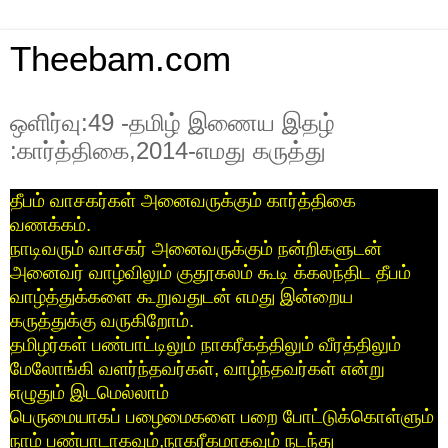
Theebam.com
ஒளிர்வு:49 -தமிழ் இணைய இதழ்
:கார்த்திகை,2014-எமது கருத்து
தீபம்
வாசகர்கள்
அனைவருக்கும்
கார்த்திகை
வணக்கம்
.
நாடிவரும்
வாசகர்
அனைவருக்கும்
நன்றிகளுடன்
அனைவர்
வாழ்விலும்
குதூகலம்
கூடி
க்கலந்திட
தீபம்
வாழ்த்துக்களை
கூறுவதுடன்
எமது
இன்றைய
கருத்துக்கு
வருகிறோம்
.
தமிழர்கள்
பண்பாட்டிலும்
நாகரீகத்திலும்
வீரத்திலும்
மேலோங்கி
வளர்ந்தவர்கள்
,
வாழ்ந்தவர்கள்
என்று
எழுதும்
இடமெல்லாம்
பெருமையாகப்
பழைமைகளை
பறை
போட்டுக்கொள்ளும்
நாம்
பண்பாடாகவும்
,
நாகரீகமாகவும்
நடந்து