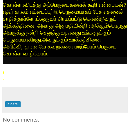
கொள்ளாவிடத்து
அப்பெருமைகளைக்
கூறி
என்னபயன்
?
எதிர் காலம் எம்மைப்பற்றி பெருமையாகப் பேச எதனைச்
சாதித்துள்ளோம்.
ஒருவர்
சிரமப்பட்டு
கொண்டுவரும்
ஆக்கத்தினை
அவரது
அனுமதியின்றி
எடுக்கும்பொழுது
அவருக்கு
நன்றி
செலுத்துவதானது
உங்களுக்கும்
பெருமையாகிறது
.
அவருக்கும்
ஊக்கத்தினை
அளிக்கிறது
.
எனவே
தவறுகளை
மறப்போம்
.
பெருமை
கொள்ள
வாழ்வோம்
.
/
.
Share
No comments: