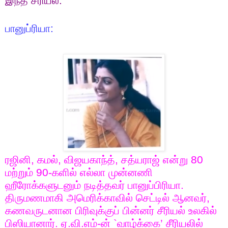
இந்த சீரியல்.
பானுப்ரியா:
ரஜினி
,
கமல்
,
விஜயகாந்த்
,
சத்யராஜ் என்று
80
மற்றும்
90-
களில் எல்லா முன்னணி
ஹீரோக்களுடனும் நடித்தவர் பானுப்பிரியா.
திருமணமாகி அமெரிக்காவில் செட்டில் ஆனவர்
,
கணவருடனான பிரிவுக்குப் பின்னர் சீரியல் உலகில்
பிஸியானார். ஏ.வி.எம்-ன்
`
வாழ்க்கை’ சீரியலில்