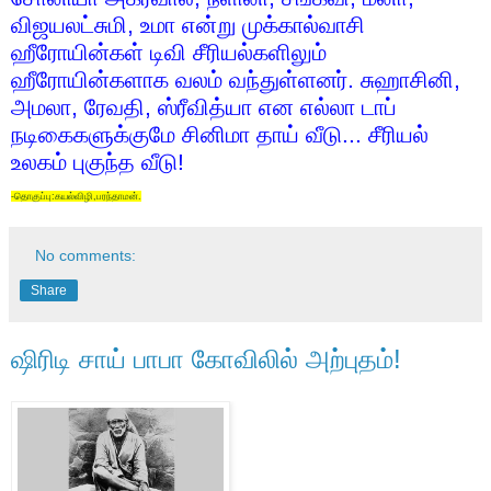
விஜயலட்சுமி
,
உமா என்று முக்கால்வாசி
ஹீரோயின்கள் டிவி சீரியல்களிலும்
ஹீரோயின்களாக வலம் வந்துள்ளனர். சுஹாசினி
,
அமலா
,
ரேவதி
,
ஸ்ரீவித்யா என எல்லா டாப்
நடிகைகளுக்குமே சினிமா தாய் வீடு... சீரியல்
உலகம் புகுந்த வீடு!
-தொகுப்பு:கயல்விழி,பரந்தாமன்.
No comments:
Share
ஷிரிடி சாய் பாபா கோவிலில் அற்புதம்!