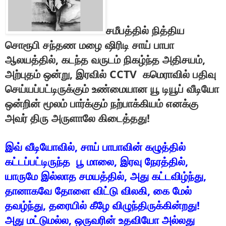
சமீபத்தில்
நித்திய
சொரூபி
சந்தண
மழை
ஷிரிடி
சாய்
பாபா
,
,
ஆலயத்தில்
கடந்த
வருடம்
நிகழ்ந்த
அதிசயம்
,
CCTV
அற்புதம்
ஒன்று
இரவில்
கமெராவில்
பதிவு
செய்யப்பட்டிருக்கும்
உண்மையான
யூ
டியூப்
வீடியோ
ஒன்றின்
மூலம்
பார்க்கும்
நற்பாக்கியம்
எனக்கு
!
அவர்
திரு
அருளாலே
கிடைத்தது
,
இவ்
வீடியோவில்
சாய்
பாபாவின்
கழுத்தில்
,
,
கட்டப்பட்டிருந்த
பூ
மாலை
இரவு
நேரத்தில்
,
,
யாருமே
இல்லாத
சமயத்தில்
அது
கட்டவிழ்ந்து
,
தானாகவே
தோளை
விட்டு
விலகி
கை
மேல்
,
!
தவழ்ந்து
தரையில்
கீழே
விழுந்திருக்கின்றது
,
அது
மட்டுமல்ல
ஒருவரின்
உதவியோ
அல்லது