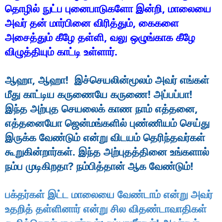
,
தொழில்
நுட்ப
புனைபாடுகளோ
இன்றி
மாலையை
,
அவர்
தன்
மார்பினை
விரித்தும்
கைகளை
,
அசைத்தும்
கீழே
தள்ளி
வலு
ஒழுங்காக
கீழே
.
விழுத்தியும்
காட்டி
உள்ளார்
,
!
ஆஹா
ஆஹா
இச்செயலின்மூலம்
அவர்
எங்கள்
!
!
மீது
காட்டிய
கருணையே
கருணை
அப்பப்பா
,
இந்த
அற்புத
செயலைக்
காண
நாம்
எத்தனை
எத்தனையோ
ஜென்மங்களில்
புண்ணியம்
செய்து
இருக்க
வேண்டும்
என்று
விடயம்
தெரிந்தவர்கள்
.
கூறுகின்றார்கள்
இந்த
அற்புதத்தினை
உங்களால்
?
!
நம்ப
முடிகிறதா
நம்பித்தான்
ஆக
வேண்டும்
பக்தர்கள்
இட்ட
மாலையை
வேண்டாம்
என்று
அவர்
உதறித்
தள்ளினார்
என்று
சில
விதண்டாவாதிகள்