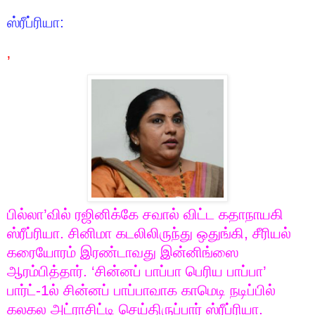
ஸ்ரீப்ரியா:
’
பில்லா’வில் ரஜினிக்கே சவால் விட்ட கதாநாயகி
ஸ்ரீப்ரியா. சினிமா கடலிலிருந்து ஒதுங்கி
,
சீரியல்
கரையோரம் இரண்டாவது இன்னிங்ஸை
ஆரம்பித்தார். ‘சின்னப் பாப்பா பெரிய பாப்பா’
பார்ட்-
1
ல் சின்னப் பாப்பாவாக காமெடி நடிப்பில்
கலகல அட்ராசிட்டி செய்திருப்பார் ஸ்ரீப்ரியா.