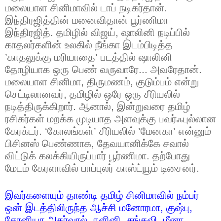
மலையாள சினிமாவில் டாப் நடிகர்தான்.
இந்திரஜித்தின் மனைவிதான் பூர்ணிமா
இந்திரஜித். தமிழில் விஜய்
,
ஷாலினி நடிப்பில்
காதலர்களின் உலகில் நீங்கா இடம்பிடித்த
’காதலுக்கு மரியாதை’ படத்தில் ஷாலினி
தோழியாக ஒரு பெண் வருவாரே... அவரேதான்.
மலையாள சினிமா
,
திருமணம்
,
குடும்பம் என்று
செட்டிலானவர்
,
தமிழில் ஒரே ஒரு சீரியலில்
நடித்திருக்கிறார். ஆனால்
,
இன்றுவரை தமிழ்
ரசிகர்கள் மறக்க முடியாத அளவுக்கு பவர்ஃபுல்லான
கேரக்டர். ‘கோலங்கள்’ சீரியலில் ’மேனகா’ என்னும்
பிசினஸ் பெண்ணாக
,
தேவயானிக்கே சவால்
விட்டுக் கலக்கியிருப்பார் பூர்ணிமா. தற்போது
மேடம் கேரளாவில் பாப்புலர் காஸ்ட்யூம் டிசைனர்.
இவர்களையும் தாண்டி தமிழ் சினிமாவில் நம்பர்
ஒன் இடத்திலிருந்த ஆச்சி மனோரமா
,
குஷ்பு
,
சோனியா அகர்வால்
,
நளினி
,
சங்கவி
,
மீனா
,