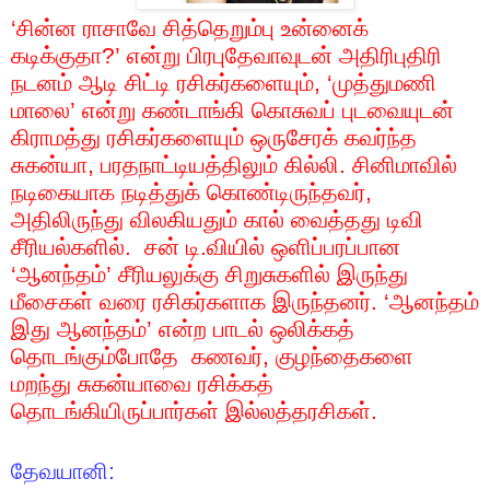
‘
சின்ன ராசாவே சித்தெறும்பு உன்னைக்
கடிக்குதா
?’
என்று பிரபுதேவாவுடன் அதிரிபுதிரி
நடனம் ஆடி சிட்டி ரசிகர்களையும்
, ‘
முத்துமணி
மாலை’ என்று கண்டாங்கி கொசுவப் புடவையுடன்
கிராமத்து ரசிகர்களையும் ஒருசேரக் கவர்ந்த
சுகன்யா
,
பரதநாட்டியத்திலும் கில்லி. சினிமாவில்
நடிகையாக நடித்துக் கொண்டிருந்தவர்
,
அதிலிருந்து விலகியதும் கால் வைத்தது டிவி
சீரியல்களில்.
சன் டி.வியில் ஒளிப்பரப்பான
‘ஆனந்தம்’ சீரியலுக்கு சிறுசுகளில் இருந்து
மீசைகள் வரை ரசிகர்களாக இருந்தனர். ‘ஆனந்தம்
இது ஆனந்தம்’ என்ற பாடல் ஒலிக்கத்
தொடங்கும்போதே
கணவர்
,
குழந்தைகளை
மறந்து சுகன்யாவை ரசிக்கத்
தொடங்கியிருப்பார்கள் இல்லத்தரசிகள்.
தேவயானி: