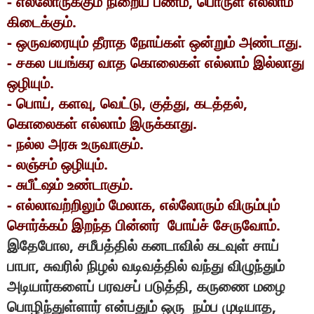
-
,
எல்லோருக்கும்
நிறைய
பணம்
பொருள்
எல்லாம்
.
கிடைக்கும்
-
.
ஒருவரையும்
தீராத
நோய்கள்
ஒன்றும்
அண்டாது
-
சகல
பயங்கர
வாத
கொலைகள்
எல்லாம்
இல்லாது
.
ஒழியும்
-
,
,
,
,
,
பொய்
களவு
வெட்டு
குத்து
கடத்தல்
.
கொலைகள்
எல்லாம்
இருக்காது
-
.
நல்ல
அரசு
உருவாகும்
-
.
லஞ்சம்
ஒழியும்
-
.
சுபீட்ஷம்
உண்டாகும்
-
,
எல்லாவற்றிலும்
மேலாக
எல்லோரும்
விரும்பும்
.
சொர்க்கம்
இறந்த
பின்னர்
போய்ச்
சேருவோம்
,
இதேபோல
சமீபத்தில்
கனடாவில்
கடவுள்
சாய்
,
பாபா
சுவரில்
நிழல்
வடிவத்தில்
வந்து
விழுந்தும்
,
அடியார்களைப்
பரவசப்
படுத்தி
கருணை
மழை
,
பொழிந்துள்ளார்
என்பதும்
ஒரு
நம்ப
முடியாத