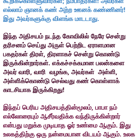
;
!
கூறிக்கொள்ளுவார்கள்
நம்பாதீர்கள்
அவர்கள்
!
எல்லாம்
ஞானக்
கண்
அற்ற
ஊனக்
கண்ணினர்
.
இது
அவர்களுக்கு
விளங்க
மாடடாது
இந்த
அதிசயம்
நடந்த
கோவிலில்
நேரே
சென்று
தரிசனம்
செய்து
அருள்
பெற்றிட
ஏராளமான
,
பகதர்கள்
திரள்
திரளாகச்
சென்று
கொண்டு
.
இருக்கின்றார்கள்
எக்கச்சக்கமான
பலன்களை
,
,
,
அவர்
வாரி
வாரி
வழங்க
அவர்கள்
அள்ளி
அள்ளிக்கொண்டு
செல்வது
கண்
கொள்ளாக்
!
காடசியாக
இருக்கிறது
,
இந்தப்
பெரிய
அதிசயத்தின்மூலம்
பாபா
நம்
எல்லோரையும்
ஆசீர்வதிக்க
வந்திருக்கின்றார்
.
என்பது
மறுக்க
முடியாத
ஓர்
உண்மை
ஆகும்
இது
.
உலகத்திற்கு
ஒரு
நன்மையான
விடயம்
ஆகும்
உலக