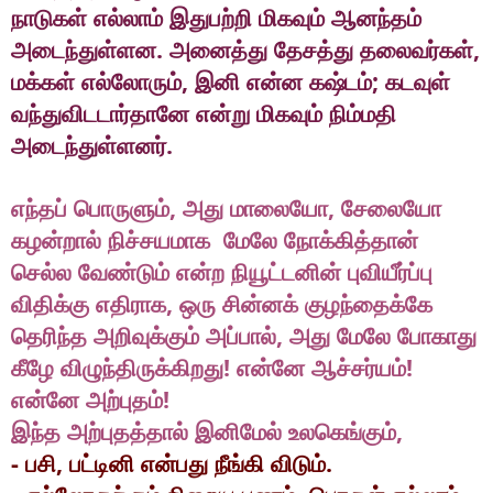
நாடுகள்
எல்லாம்
இதுபற்றி
மிகவும்
ஆனந்தம்
.
,
அடைந்துள்ளன
அனைத்து
தேசத்து
தலைவர்கள்
,
;
மக்கள்
எல்லோரும்
இனி
என்ன
கஷ்டம்
கடவுள்
வந்துவிடடார்தானே
என்று
மிகவும்
நிம்மதி
.
அடைந்துள்ளனர்
,
,
எந்தப்
பொருளும்
அது
மாலையோ
சேலையோ
கழன்றால்
நிச்சயமாக
மேலே
நோக்கித்தான்
செல்ல
வேண்டும்
என்ற
நியூட்டனின்
புவியீர்ப்பு
,
விதிக்கு
எதிராக
ஒரு
சின்னக்
குழந்தைக்கே
,
தெரிந்த
அறிவுக்கும்
அப்பால்
அது
மேலே
போகாது
!
!
கீழே
விழுந்திருக்கிறது
என்னே
ஆச்சர்யம்
!
என்னே
அற்புதம்
,
இந்த
அற்புதத்தால்
இனிமேல்
உலகெங்கும்
-
,
.
பசி
பட்டினி
என்பது
நீங்கி
விடும்