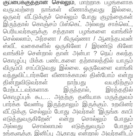
குப்பைக்குத்தான் செல்லும்
,
மாற்றாக பழங்களாக
வருபவற்றை நாங்கள் வீணாக்குவது இல்லை
,
ஒருவர் வீட்டுக்குச் செல்லும் போது குழந்தைகள்
இருந்தால் கொஞ்சம் பிஸ்கெட் அல்லது சாக்லெட்
,
பெரியவர்களுக்கு சத்தான பழங்களை வாங்கிச்
செல்லலாம்
,
அர்சனா / கிருஷ்ணா / ஆனந்தபவன்
ஸ்வீட் வகைகளில் ஒருகிலோ / இரண்டு கிலோ
வாங்கிச் சென்றால் தான் அன்பா
?
நெய் கலந்த
கொழுப்பு மிக்க பண்டகளை தற்காலத்தில் யாரும்
விரும்பி சாப்பிடுவது இல்லை. ஒருவேளை வாங்கி
வந்துவிட்டார்களே வீணாக்காமல் தின்போம் என்று
தின்றுவிடுவர்கள் நாற்பது வயதிற்கும்
மேற்பட்டவர்களாக இருந்தால்
,
இரத்ததில்
கொழுப்புக் கூட... அதற்கு தனியாக மருத்துவம்
பார்க்க வேண்டி இருந்தாலும் இருக்கும். உறவினர்
வீட்டுக்கு செல்லும் போது அவர்கள்
'
இருங்க காபி
எடுத்துவருகிறேன்
'
என்று சொல்லும் போதும்
அல்லது சொல்லாமல் எடுத்துவரும் போதும்
உங்களுக்கு இனிப்பு ஆகாது என்றால் அவர்களிடம்