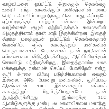
வாழ்வியலை ஒப்பிட்டு அலுத்துக் கொள்வது
உண்டு
,
எந்த காலத்திலும் மனிதர்களின் மனம்
பெரிய அளவில் மாறுபடுவது கிடையாது
,
அப்படியே
ஏற்பட்டிருக்கும் மாற்றம் என்பவை இன்றைய
வாழ்க்கைச் சூழல் ஏற்றியிருக்கும் சுமைகளின்
அழுதத்தினால் தான் மாறி இருக்கின்றன. இதைத்
திறந்த மனத்துடன் ஒப்பிட்டுக் கொள்ளத்தான்
வேண்டும். எந்த காலத்திலும் மனிதனின்
பொருளாசைகள்
,
பேராசைகள் தான் நாடுகளின்
எல்லைகளை விரித்திருக்கிறது
,
ஆட்சிப்பிடிக்குள்
கொண்டு வந்திருக்கிறது
,
இதைத்தாண்டி உலக
மக்களுக்கு நன்மைச் செய்யப் போகிறேன் என்று
கூறி அரசை விரிவு படுத்தியவர்கள் எவரும்
இல்லை
,
அதே போன்று மனிதனின்
,
குறிப்பாக
ஆண்களின் காம இச்சைகளும் எல்லாக்
காலத்திலும் மிதமிஞ்சியதாகவே தான்
இருந்திருக்கிறது
,
இன்றைக்கு
100
ஆண்டுகளுக்கு முன்பு பல மனைவிகளை மணந்து