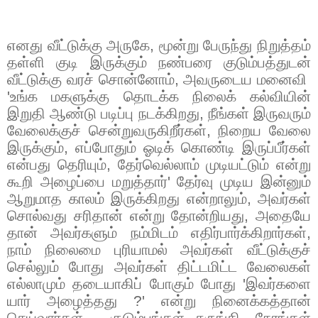
எனது வீட்டுக்கு அருகே
,
மூன்று பேருந்து நிறுத்தம்
தள்ளி குடி இருக்கும் நண்பரை குடும்பத்துடன்
வீட்டுக்கு வரச் சொன்னோம்
,
அவருடைய மனைவி
'
உங்க மகளுக்கு தொடக்க நிலைக் கல்வியின்
இறுதி ஆண்டு படிப்பு நடக்கிறது
,
நீங்கள் இருவரும்
வேலைக்குச் சென்றுவருகிறீர்கள்
,
நிறைய வேலை
இருக்கும்
,
எப்போதும் ஓடிக் கொண்டி இருப்பீர்கள்
என்பது தெரியும்
,
தேர்வெல்லாம் முடியட்டும் என்று
கூறி அழைப்பை மறுத்தார்
'
தேர்வு முடிய இன்னும்
ஆறுமாத காலம் இருக்கிறது என்றாலும்
,
அவர்கள்
சொல்வது சரிதான் என்று தோன்றியது
,
அதையே
தான் அவர்களும் நம்மிடம் எதிர்பார்க்கிறார்கள்
,
நாம் நிலைமை புரியாமல் அவர்கள் வீட்டுக்குச்
செல்லும் போது அவர்கள் திட்டமிட்ட வேலைகள்
எல்லாமும் தடையாகிப் போகும் போது
'
இவர்களை
யார் அழைத்தது
?'
என்று நினைக்கத்தான்
செய்வார்கள்
,
குடும்பங்கள் சுருங்கி
,
நேரங்கள்