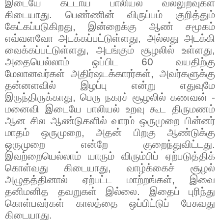
இடையே கட்டாய பாலியல் வல்லுறவுகள்
கிடையாது. பெண்ணின் விருப்பம் குறித்தும்
கேட்கப்படுகிறது
,
இன்றைக்கு ஆண் சமூகம்
எவ்வளவோ அடக்கப்பட்டுள்ளது
,
அல்லது அடக்கி
வைக்கப்பட்டுள்ளது
,
அடங்கும் சூழலில் உள்ளது
,
அதையெல்லாம் ஒப்பிட
60
வயதிற்கு
மேலானவர்கள் அதிர்ஷடக்காரர்கள்
,
அவர்களுக்கு
தன்னளவில் இழப்பு என்று எதுவுமே
இருந்திருக்காது
,
பெரு நகரச் சூழலில் கணவன் -
மனைவி இடையே பாலியல் உறவு கூட திருமணம்
ஆன சில ஆண்டுகளில் வாரம் ஒருமுறை பின்னர்
மாதம் ஒருமுறை
,
அதன் பிறகு ஆண்டுக்கு
ஒருமுறை என்றே குறைந்துவிட்டது.
இவற்றையெல்லாம் யாரும் விரும்பிப் ஏற்படுத்திக்
கொள்வது கிடையாது
,
வாழ்க்கைச் சூழல்
அழுதத்தினால் ஏற்பட்ட மாற்றங்கள்
,
இவை
தனிமனித தவறுகள் இல்லை. இதைப் புரிந்து
கொள்பவர்கள் காலத்தை ஒப்பிட்டுப் பேசுவது
கிடையாது.