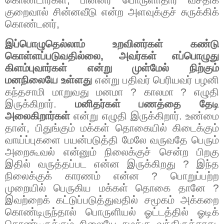
கொண்டார்கள்
,
பின்னர் பொருளாதார வசதிக்
குறைவால் சின்னவீடு என்ற அளவுக்குச் சு
ரு
க்கிக்
கொண்டனர்
,
இப்பொழுதெல்லாம் உறவினர்கள் கண்டு
கொள்ளப்படுவதில்லை
,
அவர்கள் எப்பொழுது
கிளம்புவார்கள் என்று முள்மேல் நிற்கும்
மனநிலையே உள்ளது
என்று பதிவர் பெரியவர் பழனி
கந்தசாமி மாறுவது மனமா
?
காலமா
?
எழுதி
இருக்கிறார்.
மனிதர்கள் பணத்தை தேடி
அலைகிறார்கள்
என்று எழுதி இருக்கிறார். உண்மை
தான்
,
பிதுங்கும் மக்கள் தொகையில் கிடைக்கும்
வாய்ப்புகளை பயன்படுத்தி மேலே வருவதே பெரும்
அறைகூவல் என்னும் நிலைக்குச் சென்ற பிறகு
இதில் வருத்தப்பட என்ன இருக்கிறது
?
இந்த
நிலைக்குக் காரணம் என்ன
?
பொறுப்பற்ற
முறையில் பெருகிய மக்கள் தொகை தானே
?
இவற்றைக் கட்டுப்படுத்துவதில் சமூகம் அக்கறை
கொண்டிருந்தால் பொருளியல் ஓட்டத்தில் ஓடிக்