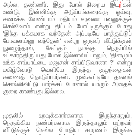
அல்ல
,
தண்ணீர். இது போல் நிறைய இட
ற்
கள்
உண்டு
,
இன்னிக்கு அடுப்பங்கரைக்கு ஓய்வு
,
சமைக்க வேண்டாம் மதியம் சரவண பவனுக்குச்
செல்வோம் என்று திட்டம் போட்டிருக்கும் போது
'
இந்த பக்கமாக வந்தேன் அப்படியே பாத்துட்டுப்
போவலாம்னு வந்தேன்
'
என்று ஒருவர் வீட்டுக்குள்
நுழைந்தால்
,
கேட்கும் நமக்கு நெருப்பில்
உட்கார்ந்திருப்பது போல் இல்லாவிட்டாலும்
, '
தினமும்
உங்க சாப்பாட்டை மனுசன் சாப்பிடுவானா
?'
என்று
மகிழ்வோடு வெளியே இருந்த குழந்தைகள்
கணைத் தொடுப்பார்கள். முன்கூட்டியே தகவல்
சொல்லிவிட்டு பார்க்கப் போனால் யாரும் அதைக்
குறை காண்பது இல்லை.
முதலில் உறவுக்காரர்களாக இருந்தாலும்
,
நெருங்கிய நண்பர்களாக இருந்தாலும் மற்றவர்
வீட்டுக்குச் செல்ல போதிய காரணம் இருக்க