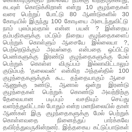
கொண்டிருக்கும் நிலையே நமக்கு வந்திருக்காது
,
கடவுள் கொடுக்கிறான் என்று
10
குழந்தைகள்
வரை பெற்றுப் போட்டு
80
ஆண்டுகளில்
30
கோடியில் இருந்து
100
கோடியை அடைந்துவிட்டு
நாம் புலம்புவதால் என்ன பயன்
?
இன்றைய
தம்பதிகளுக்கு மட்டும் நிறைய குழந்தைகளைப்
பெற்றுக் கொள்ளும் ஆசையே இல்லையா
?,
பெற்றெடுக்கும் அவஸ்தை என்பதை ஒப்பிட்டு
பெண்களுக்கு இரண்டு குழந்தைகளுக்கு மேல்
பெற்றுக் கொள்ள விருப்பம் இல்லாவிட்டாலும்
குடும்பத்
'
தலைவன்
'
என்கிற அந்தஸ்தில்
100
குழந்தைகளுக்குக் கூட தந்தையாகும் ஆசை
ஆணுக்கு உண்டு
,
ஆனால் ஒன்று இரண்டு
குழந்தைகள் பெற்றுக் கொண்டு அவற்றிற்கு
தேவையான படிப்பும் வசதியும் செய்து
வளர்த்துவிட்டால் போதும் என்ற மனநிலையில் தான்
ஆண்கள் இரு குழந்தைகளுக்கு மேல் பெற்றுக்
கொள்ளவதை நினைத்துப் பார்க்கவே
தவிர்த்துவருகின்றனர். இத்தகைய கட்டுப்பாடுகள்