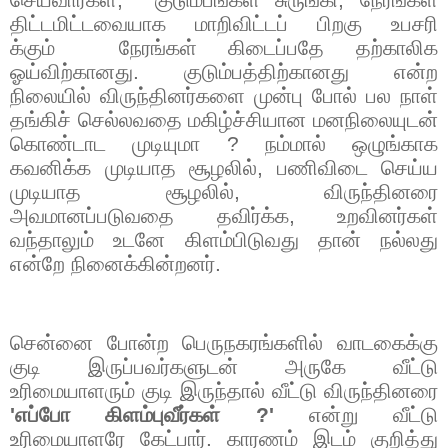
திட்டமிட்டவையாக மாறிவிட்டப் பிறகு உபசரி
க்கும் நேரங்கள் கிடைப்பதே தற்காலிக
ஓய்விற்கானது. குடும்பத்திற்கானது என்ற
நிலையில் விருந்தினர்களை முன்பு போல் பல நாள்
தங்கிச் செல்லவதை மகிழ்ச்சியான மனநிலையுடன்
கொண்டாட முடியுமா
?
நம்மால் ஒழுங்காக
கவனிக்க முடியாத சூழலில்
,
பணிவிடை செய்ய
முடியாத சூழலில்
,
விருந்தினரை
அவமானப்படுவதை தவிர்க்க
,
உறவினர்கள்
வந்தாலும் உடனே கிளம்பிடுவது தான் நல்லது
என்றே நினைக்கின்றனர்.
சென்னை போன்ற பெருநகரங்களில் வாடகைக்கு
குடி இருப்பவர்களுடன் அருகே வீட்டு
உரிமையாளரும் குடி இருந்தால் வீட்டு விருந்தினரை
'
எப்போ கிளம்புவீர்கள்
?'
என்று வீட்டு
உரிமையாளரே கேட்பார். காரணம் இடம் குறித்து