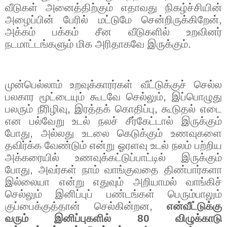
வீடுகள் அனைத்திற்கும் எதாவது நிகழ்ச்சியின்
அழைப்பின் பேரில் மட்டுமே சென்றிருக்கிறேன்
,
அக்கம் பக்கம் சீன வீடுகளில் உறவினர்
நடமாட்டங்களும் மிக அரிதாகவே இருக்கும்.
முன்பெல்லாம் உறவுக்காரர்கள் வீட்டுக்குச் செல்ல
பலகார மூட்டையும் கூடவே செல்லும்
,
இப்பொழுது
பலரும் நீரிழிவு
,
இரத்தக் கொதிப்பு
,
கூடுதல் எடை
என பல்வேறு உடல் நலச் சீர்கேட்டால் இருக்கும்
போது
,
அல்லது உடலை கெடுக்கும் உணவுகளை
தவிர்க்க வேண்டும் என்று ஓரளவு உடல் நலம் பற்றிய
அக்கரையில் உணவுக்கட்டுப்பாட்டில் இருக்கும்
போது
,
அவர்கள் நாம் வாங்குவதை திண்பார்களா
இல்லையா என்று எதுவும் அறியாமல் வாங்கிச்
செல்லும் இனிப்புப் பண்டங்கள் பெரும்பாலும்
குப்பைக்குத்தான் செல்கின்றன
,
என்வீட்டுக்கு
வரும் இனிப்புகளில்
80
விழுக்காடு