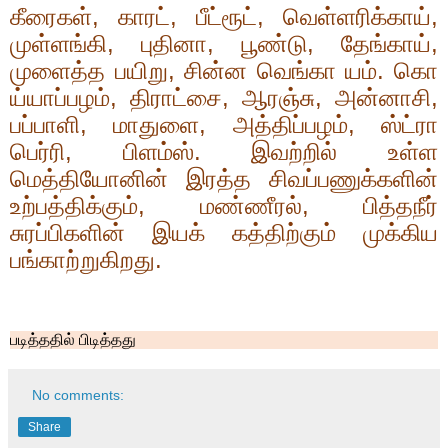
கீரைகள்
,
காரட்
,
பீட்ரூட்
,
வெள்ளரிக்காய்
,
முள்ளங்கி
,
புதினா
,
பூண்டு
,
தேங்காய்
,
முளைத்த பயிறு
,
சின்ன வெங்கா யம். கொ
ய்யாப்பழம்
,
திராட்சை
,
ஆரஞ்சு
,
அன்னாசி
,
பப்பாளி
,
மாதுளை
,
அத்திப்பழம்
,
ஸ்ட்ரா
பெர்ரி
,
பிளம்ஸ். இவற்றில் உள்ள
மெத்தியோனின் இரத்த சிவப்பணுக்களின்
உற்பத்திக்கும்
,
மண்ணீரல்
,
பித்தநீர்
சுரப்பிகளின் இயக் கத்திற்கும் முக்கிய
பங்காற்றுகிறது.
படித்ததில் பிடித்தது
No comments:
Share