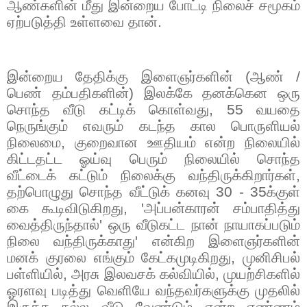
ஆண்களின் மீது இன்றைய போட்டி நிலைச் சமூகம்
ஏற்படுத்தி உள்ளவை தான்.
இன்றைய தேதிக்கு இளைஞர்களின் (ஆண் /
பெண் தம்பதிகளின்) இலக்கே தனக்கென ஒரு
சொந்த வீடு கட்டிக் கொள்வது
, 55
வயதை
நெருங்கும் எவரும் கடந்த கால பொருளியல்
நிலைமை
,
குறைவான ஊதியம் என்ற நிலையில்
கிட்டதட்ட ஓய்வு பெரும் நிலையில் சொந்த
வீட்டைக் கட்டும் நிலைக்கு வந்திருக்கிறார்கள்
,
தற்பொழுது சொந்த வீட்டுக் கனவு
30 - 35
க்குள்
கை கூடிவிடுகிறது
, '
அப்பன்காரன் சம்பாதித்து
வைத்திருந்தால்
'
ஒரு வீடுகட்ட நான் நாயாகப்படும்
நிலை வந்திருக்காது
'
என்கிற இளைஞர்களின்
மனக் குரலை எங்கும் கேட்கமுடிகிறது
,
முனிசிபல்
பள்ளியில்
,
அரசு இலவசக் கல்வியில்
,
முயற்சிகளில்
ஓரளவு படித்து வெளியே வந்தவர்களுக்கு முதலில்
இருக்க நல்ல வீடு வேண்டும் என்ற எண்ணம்