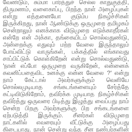
வேண்டும்
,
சும்மா பார்த்துச் செல்ல காதுகுத்தி
,
திருமணம்
,
வளைகாப்பு
,
பிறந்த நாள் அழைப்புகள்
என்று எத்தனையோ குடும்ப நிகழ்ச்சிகள்
இருக்கிறது
,
நான் ஆண்டுக்கு ஒருமுறை தமிழகம்
சென்றாலும் எனக்காக விடுமுறை எடுக்காதீர்கள்
என்றே என் அக்கா
,
தங்கையிடம் சொல்வதுண்டு
,
அன்றைக்கு எதுவும் மற்ற வேலை இருந்தாலும்
போய்விட்டு வாருங்கள்
,
பக்கத்தில் எங்காவது
சாப்பிட்டுக் கொள்கிறேன் என்று சொல்வதுண்டு
,
'
நான் எப்போ ஒருமுறை வருகிறேன்
,
என்னைக்
கவனிப்பதைவிட உனக்கு என்ன வேலை
?'
என்று
நாம் கேட்டால் அவர்களுக்கும் வெளியே
சொல்லமுடியாத சங்கடங்களையும் சேர்த்தே
கட்டிவிடுகிறோம்
,
தவிர்க்க முடியாத நிகழ்ச்சிகள்
தவிர்த்து ஒருவரை பிடித்து இழுத்து வைப்பது நாம்
சென்ற பிறகு அவர்களுக்கு பிற சங்கடங்களை
ஏற்படுத்தி இருக்கும். சீனர்கள் விடுமுறை
நாட்களில் எவரையும் வீட்டுக்கு அழைப்பது
கிடையாது. நான் சென்று வந்த சீன நண்பர்களின்