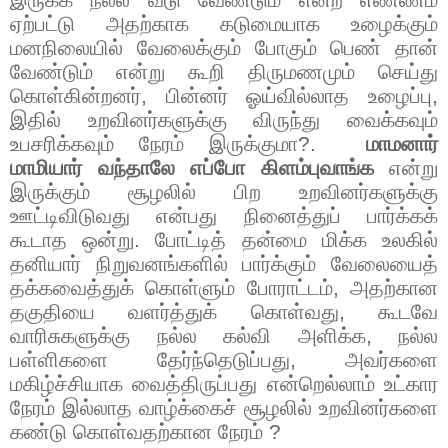
ஏற்பட்டு அதற்காக கடுமையாக உழைக்கும்
மனநிலையில் வேலைக்கும் போகும் பெண் தான்
வேண்டும் என்று கூறி திருமணமும் செய்து
கொள்கின்றனர்
,
பின்னர் ஓய்வில்லாத உழைப்பு
,
இதில் உறவினர்களுக்கு விருந்து வைக்கவும்
உபசரிக்கவும் நேரம் இருக்குமா
?.
மாமனார்
மாமியார் வந்தாலே எப்போ கிளம்புவாங்க
என்று
இருக்கும் சூழலில் பிற உறவினர்களுக்கு
ஊட்டிவிடுவது என்பது நினைத்துப் பார்க்கக்
கூடாத ஒன்று. போட்டித் தன்மை மிக்க உலகில்
தனியார் நிறுவனங்களில் பார்க்கும் வேலையைத்
தக்கவைத்துக் கொள்ளும் போராட்டம்
,
அதற்கான
தகுதியை வளர்த்துக் கொள்வது
,
கூடவே
வாரிசுகளுக்கு நல்ல கல்வி அளிக்க
,
நல்ல
பள்ளிகளை தேர்ந்தெடுப்பது
,
அவர்களை
மகிழ்ச்சியாக வைத்திருப்பது என்றெல்லாம் உட்கார
நேரம் இல்லாத வாழ்க்கைச் சூழலில் உறவினர்களை
கண்டு கொள்வதற்கான நேரம்
?