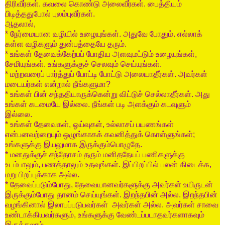
திரிவீர்கள்
.
கவலை
கொண்டு
அலைவீர்கள்
.
பைத்தியம்
பிடித்ததுபோல்
புலம்புவீர்கள்
.
ஆதலால்
,
*
நேர்மையான
வழியில்
உழையுங்கள்
.
அதுவே
போதும்
.
எல்லாக்
கள்ள
வழிகளும்
துன்பத்தையே
தரும்
.
*
உங்கள்
தேவைக்கேற்பப்
போதிய
அளவுமட்டும்
உழையுங்கள்
,
சேமியுங்கள்
.
உங்களுக்குச்
செலவும்
செய்யுங்கள்
.
*
மற்றவரைப்
பார்த்துப்
போட்டி
போட்டு
அலையாதீர்கள்
.
அவர்கள்
மடையர்கள்
என்றால்
நீங்களுமா
?
*
உங்கள்
பின்
சந்ததியாருக்கென்று
விட்டுச்
செல்லாதீர்கள்
.
அது
உங்கள்
கடமையே
இல்லை
.
நீங்கள்
படி
அளக்கும்
கடவுளும்
இல்லை
.
*
உங்கள்
தேவைகள்
,
ஓய்வுகள்
,
உல்லாசப்
பயணங்கள்
என்பனவற்றையும்
ஒழுங்காகக்
கவனித்துக்
கொள்ளுங்கள்
;
உங்களுக்கு
இயலுமாக
இருக்கும்பொழுதே
.
*
மனதுக்குச்
சந்தோசம்
தரும்
மனிதநேயப்
பணிகளுக்கு
உடம்பாலும்
,
பணத்தாலும்
உதவுங்கள்
.
இப்பிறப்பில்
பலன்
கிடைக்க
,
மறு
பிறப்புக்காக
அல்ல
.
*
தேவைப்படும்போது
,
தேவையானவர்களுக்கு
அவர்கள்
உயிருடன்
இருக்கும்போது
தானம்
செய்யுங்கள்
.
இறந்தபின்
அல்ல
.
இறந்தபின்
வழங்கினால்
இலாபப்படுபவர்கள்
அவர்கள்
அல்ல
.
அவர்கள்
சாவை
உண்டாக்கியவர்களும்
,
உங்களுக்கு
வேண்டப்படாதவர்களாகவும்
இருக்கலாம்
.