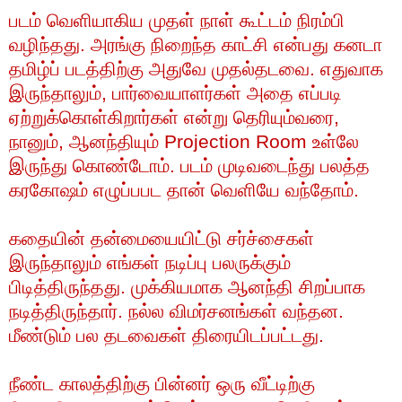
படம்
வெளியாகிய
முதள்
நாள்
கூட்டம்
நிரம்பி
வழிந்தது
.
அரங்கு
நிறைந்த
காட்சி
என்பது
கனடா
தமிழ்ப்
படத்திற்கு
அதுவே
முதல்தடவை
.
எதுவாக
இருந்தாலும்
,
பார்வையாளர்கள்
அதை
எப்படி
ஏற்றுக்கொள்கிறார்கள்
என்று
தெரியும்வரை
,
நானும்
,
ஆனந்தியும்
Projection Room
உள்லே
இருந்து
கொண்டோம்
.
படம்
முடிவடைந்து
பலத்த
கரகோஷம்
எழுப்பபட
தான்
வெளியே
வந்தோம்
.
கதையின்
தன்மையையிட்டு
சர்ச்சைகள்
இருந்தாலும்
எங்கள்
நடிப்பு
பலருக்கும்
பிடித்திருந்தது
.
முக்கியமாக
ஆனந்தி
சிறப்பாக
நடித்திருந்தார்
.
நல்ல
விமர்சனங்கள்
வந்தன
.
மீண்டும்
பல
தடவைகள்
திரையிடப்பட்டது
.
நீண்ட
காலத்திற்கு
பின்னர்
ஒரு
வீட்டிற்கு