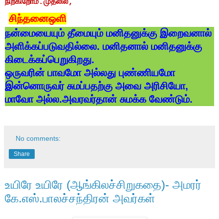
நிற்கிறோம்.
முதலில்
,
சிந்தனைஒளி
நன்மையையும்
தீமையும்
மனிதனுக்கு
இறைவனால்
அளிக்கப்படுவதில்லை
.
மனிதனால்
மனிதனுக்கு
கிடைக்கப்பெறுகிறது
.
ஒருவரின்
பாவமோ
அல்லது
புண்ணியமோ
இன்னொருவர்
சுமப்பதற்கு
அவை
அரிசியோ
,
மாவோ
அல்ல
.
அவரவர்தான்
சுமக்க
வேண்டும்
.
No comments:
Share
உயிரே உயிரே (ஆங்கிலச்சிறுகதை)- அமரர்
கே.எஸ்.பாலச்சந்திரன் அவர்கள்