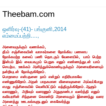
Theebam.com
ஒளிர்வு-(41)- பங்குனி,2014
எம்மைப்பற்றி....,
அனைவருக்கும் வணக்கம்,
தீபம்
சஞ்சிகையின்
வாசகர்களை
நோக்கிய
பணலாப
நோக்கமற்ற
கலைப்
பணி
தொடரும்
வேளையில்
,
யாம்
பெற்ற
இன்பம்
இவ்
வையகமும்
பெறுக
எனும்
எண்ணத்துடன்
யாம்
செயற்பட
ஊக்கம்
அளித்துக்கொண்டிருக்கும்
அனைவரினையும்
நன்றியுடன்
நோக்குகிறோம்
.
பொறாமை என்பதனை நாம் என்றும் எதிரியாகவே
எண்ணுகிறோம்.அதன் பாதகமான விளைவுகளை அவ்வப்போது
எமது சஞ்சிகையில் வெளியிட்டும் வந்திருக்கிறோம்.ஆளும்
வளரணும், அறிவும் வளரணும் அதுதாண்டா வளர்த்தி எனும்
கவியரசின் சிந்தனை கொண்டு அனைவரும் இணைந்து வளர
அனைத்து ஊடகங்களுடனும் கைகோர்த்து