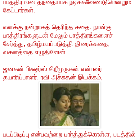
பாத்திரமான
தந்தையாக
நடிக்கவேண்டுமென்றும்
கேட்டார்கள்
.
எனக்கு
நன்றாகத்
தெரிந்த
கதை
.
நான்கு
பாத்திரங்களுடன்
மேலும்
பாத்திரங்களைச்
சேர்த்து
,
தமிழ்மயப்படுத்தி
திரைக்கதை
,
வசனத்தை
எழுதினேன்
.
ஜனகன்
பிக்ஷர்ஸ்
சிறீமுருகன்
என்பவர்
தயாரிப்பாளர்
.
ரவி
அச்சுதன்
இயக்கம்
,
படப்பிடிப்பு
என்பவற்றை
பார்த்துக்கொள்ள
,
படத்தில்