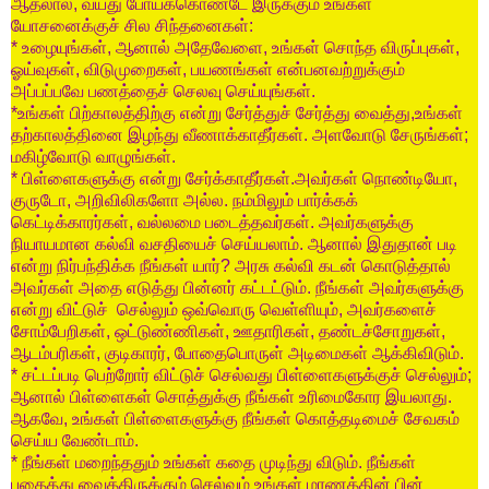
ஆதலால்
,
வயது
போய்க்கொண்டே
இருக்கும்
உங்கள்
யோசனைக்குச்
சில
சிந்தனைகள்
:
*
உழையுங்கள்
,
ஆனால்
அதேவேளை
,
உங்கள்
சொந்த
விருப்புகள்
,
ஓய்வுகள்
,
விடுமுறைகள்
,
பயணங்கள்
என்பனவற்றுக்கும்
அப்பப்பவே
பணத்தைச்
செலவு
செய்யுங்கள்
.
*
உங்கள்
பிற்காலத்திற்கு
என்று
சேர்த்துச்
சேர்த்து
வைத்து
,
உங்கள்
தற்காலத்தினை
இழந்து
வீணாக்காதீர்கள்
.
அளவோடு
சேருங்கள்
;
மகிழ்வோடு
வாழுங்கள்
.
*
பிள்ளைகளுக்கு
என்று
சேர்க்காதீர்கள்
.
அவர்கள்
நொண்டியோ
,
குருடோ
,
அறிவிலிகளோ
அல்ல
.
நம்மிலும்
பார்க்கக்
கெட்டிக்காரர்கள்
,
வல்லமை
படைத்தவர்கள்
.
அவர்களுக்கு
நியாயமான
கல்வி
வசதியைச்
செய்யலாம்
.
ஆனால்
இதுதான்
படி
என்று
நிர்பந்திக்க
நீங்கள்
யார்
?
அரசு
கல்வி
கடன்
கொடுத்தால்
அவர்கள்
அதை
எடுத்து
பின்னர்
கட்டட்டும்
.
நீங்கள்
அவர்களுக்கு
என்று
விட்டுச்
செல்லும்
ஒவ்வொரு
வெள்ளியும்
,
அவர்களைச்
சோம்பேறிகள்
,
ஒட்டுண்ணிகள்
,
ஊதாரிகள்
,
தண்டச்சோறுகள்
,
ஆடம்பரிகள்
,
குடிகாரர்
,
போதைபொருள்
அடிமைகள்
ஆக்கிவிடும்
.
*
சட்டப்படி
பெற்றோர்
விட்டுச்
செல்வது
பிள்ளைகளுக்குச்
செல்லும்
;
ஆனால்
பிள்ளைகள்
சொத்துக்கு
நீங்கள்
உரிமைகோர
இயலாது
.
ஆகவே
,
உங்கள்
பிள்ளைகளுக்கு
நீங்கள்
கொத்தடிமைச்
சேவகம்
செய்ய
வேண்டாம்
.
*
நீங்கள்
மறைந்ததும்
உங்கள்
கதை
முடிந்து
விடும்
.
நீங்கள்
புதைத்து
வைத்திருக்கும்
செல்வம்
உங்கள்
மரணத்தின்
பின்