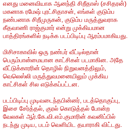
எனது
மனைவியாக
ஆனந்தி
சிறீதாஸ்
(
சசிதரன்
)
மகனாக
ரமேஷ்
புரட்சிதாசன்
,
எங்கள்
குடும்ப
நண்பனாக
சிறீமுருகன்
,
குடும்ப
மருத்துவராக
கீதவாணி
ராஜ்குமார்
என்று
முக்கியமான
பாத்திரங்களில்
நடிக்க
படப்பிடிப்பு
ஆரம்பமாகியது
.
மிசிசாகாவில்
ஒரு
நண்பர்
வீட்டில்தான்
பெரும்பான்மையான
காட்சிகள்
படமாகின
.
அதே
வீட்டுக்காரரின்
தொழில்
நிறுவனத்திலும்
,
வெலெஸ்லி
மருத்துவமனையிலும்
முக்கிய
காட்சிகள்
சில
எடுக்கப்பட்டன
.
படப்பிடிப்பு
முடிவடைந்தபின்னர்
,
படத்தொகுப்பு
,
இசை
சேர்த்தல்
,
குரல்
கொடுத்தல்
போன்ற
வேலகள்
ஆர்
.
கே
.
வி
.
எம்
.
குமாரின்
கவனிப்பில்
நடந்து
முடிய
,
படம்
வெளியிட
தயாராகி
விட்டது
.