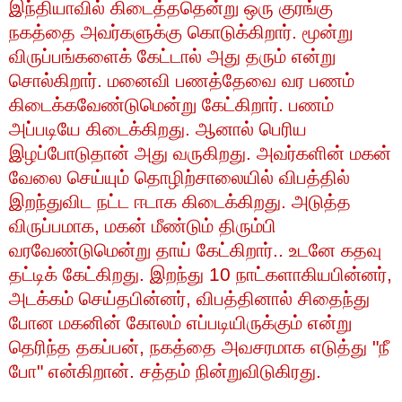
இந்தியாவில்
கிடைத்ததென்று
ஒரு
குரங்கு
நகத்தை
அவர்களுக்கு
கொடுக்கிறார்
.
மூன்று
விருப்பங்களைக்
கேட்டால்
அது
தரும்
என்று
சொல்கிறார்
.
மனைவி
பணத்தேவை
வர
பணம்
கிடைக்கவேண்டுமென்று
கேட்கிறார்
.
பணம்
அப்படியே
கிடைக்கிறது
.
ஆனால்
பெரிய
இழப்போடுதான்
அது
வருகிறது
.
அவர்களின்
மகன்
வேலை
செய்யும்
தொழிற்சாலையில்
விபத்தில்
இறந்துவிட
நட்ட
ஈடாக
கிடைக்கிறது
.
அடுத்த
விருப்பமாக
,
மகன்
மீண்டும்
திரும்பி
வரவேண்டுமென்று
தாய்
கேட்கிறார்
..
உடனே
கதவு
தட்டிக்
கேட்கிறது
.
இறந்து
10
நாட்களாகியபின்னர்
,
அடக்கம்
செய்தபின்னர்
,
விபத்தினால்
சிதைந்து
போன
மகனின்
கோலம்
எப்படியிருக்கும்
என்று
தெரிந்த
தகப்பன்
,
நகத்தை
அவசரமாக
எடுத்து
"
நீ
போ
"
என்கிறான்
.
சத்தம்
நின்றுவிடுகிரது
.