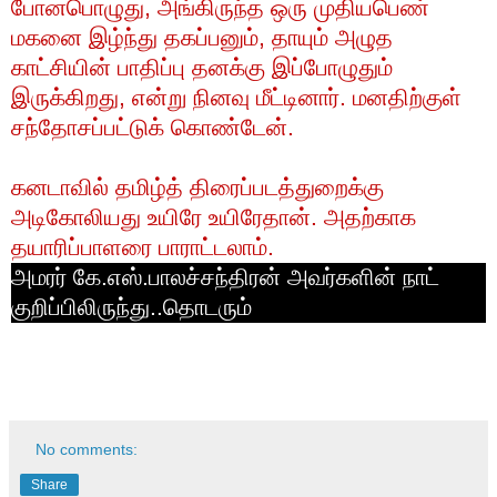
போனபொழுது
,
அங்கிருந்த
ஒரு
முதியபெண்
மகனை
இழ்ந்து
தகப்பனும்
,
தாயும்
அழுத
காட்சியின்
பாதிப்பு
தனக்கு
இப்போழுதும்
இருக்கிறது
,
என்று
நினவு
மீட்டினார்
.
மனதிற்குள்
சந்தோசப்பட்டுக்
கொண்டேன்
.
கனடாவில்
தமிழ்த்
திரைப்படத்துறைக்கு
அடிகோலியது
உயிரே
உயிரேதான்
.
அதற்காக
தயாரிப்பாளரை
பாராட்டலாம்
.
அமரர்
கே
.
எஸ்
.
பாலச்சந்திரன்
அவர்களின்
நாட்
குறிப்பிலிருந்து
..
தொடரும்
அமரர்
கே
எஸ்
பாலச்சந்திரன்
அவர்களின்
நாட்
.
.
குறிப்பிலிருந்து
..
No comments:
Share