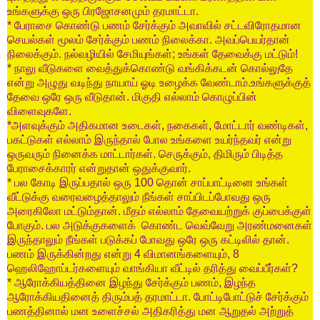
உங்களுக்கு
ஒரு
பிரஜோசனமும்
தரமாட்டா
.
*
பேராசை
கொண்டு
பணம்
சேர்க்கும்
அவாவில்
சட்டவிரோதமான
செயல்கள்
மூலம்
சேர்க்கும்
பணம்
நிலைக்கா
.
அவப்பெயர்தான்
நிலைக்கும்
.
நல்வழியில்
சேமியுங்கள்
;
உங்கள்
தேவைக்கு
மட்டும்
!
*
நாலு
வீடுகளை
வைத்துக்கொண்டு
வங்கிக்கடன்
கொல்லுதே
என்று
அழுது
வடிந்து
நாயாய்
ஓடி
உழைக்க
வேண்டாம்
.
உங்களுக்குத்
தேவை
ஒரே
ஒரு
வீடுதான்
.
மிகுதி
எல்லாம்
கொழுப்பின்
விளைவுகளே
.
*
அளவுக்கும்
அதிகமான
உடைகள்
,
நகைகள்
,
மோட்டார்
வண்டிகள்
,
பகட்டுகள்
எல்லாம்
இருந்தால்
போல
உங்களை
உயர்ந்தவர்
என்று
ஒருவரும்
நினைக்க
மாட்டார்கள்
.
செருக்கும்
,
திமிரும்
பிடித்த
பேராசைக்காரர்
என்றுதான்
ஒதுக்குவார்
.
*
பல
கோடி
இருப்பதால்
ஒரு
100
தொன்
சாப்பாட்டினை
உங்கள்
வீட்டுக்கு
வரைவழைத்தாலும்
நீங்கள்
சாப்பிடப்போவது
ஒரு
அரைகிலோ
மட்டும்தான்
.
மீதம்
எல்லாம்
தேவையற்றுக்
குப்பைக்குள்
போகும்
.
பல
அடுக்குகளைக்
கொண்ட
வெவ்வேறு
அரண்மனைகள்
இருந்தாலும்
நீங்கள்
படுக்கப்
போவது
ஒரே
ஒரு
கட்டிலில்
தான்
.
பணம்
இருக்கின்றது
என்று
4
விமானங்களையும்
, 8
ஹெலிஹோப்டர்களையும்
வாங்கியா
வீட்டில்
தரித்து
வைப்பீர்கள்
?
*
ஆரோக்கியத்தினை
இழந்து
சேர்க்கும்
பணம்
,
இழந்த
ஆரோக்கியதினைத்
திரும்பத்
தரமாட்டா
.
போட்டிபோட்டுச்
சேர்க்கும்
பணத்தினால்
மன
உளைச்சல்
அதிகரித்து
மன
ஆறுதல்
அற்றுத்