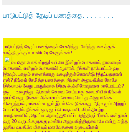
பாடுபட்டுத் தேடிப் பணத்தை. . . . . . . .
பாடுபட்டுத்
தேடிப்
பணத்தைச்
சேகரித்து
,
சேர்த்து
வைத்துக்
காத்திருக்கும்
மானிடரே
கேளுங்கள்
!
வயதோ
போகின்றது
!
உயிரோ
இன்றும்
போகலாம்
,
நாளையும்
போகலாம்
,
என்றும்
போகலாம்
!
ஆனால்
,
நீங்கள்
நாயோட்டம்
ஓடி
,
இரவும்
,
பகலும்
சளைக்காது
உழைத்துக்கொண்டு
இருப்பதுதான்
ஏன்
?
நீங்கள்
சேமித்த
பணத்தை
,
நீங்கள்
அனுபவிக்க
நேரமே
இல்லாமல்
வேறு
யாருக்காக
இந்த
ஆக்கிரோஷமான
நாயோட்டம்
?
ஓடி
,
உழைத்து
,
ஆனால்
செலவு
செய்யாது
கடைசியில்
நீங்கள்
ஓயும்போது
,
நீங்கள்
அச்சமயம்
செலவு
செய்து
அனுபவிக்க
விழைந்தால்
,
உங்கள்
உடலும்
இடம்
கொடுக்காது
,
ஆர்வமும்
அற்றுப்
போய்விடும்
.
நீங்கள்
ஒரு
ஜடப்பொருளாகி
,
விரக்தியுற்ற
மனநிலையில்
,
நொட்டி
நொடிந்துபோய்ப்
படுத்திருப்பீர்கள்
.
ஏன்தான்
ஒரு
20
வருடங்களுககு
முன்பே
அனுபவித்திருகலாமே
என்று
அந்த
முதிய
வயதிலே
மிகவும்
மனவேதனை
அடைவீர்கள்
.