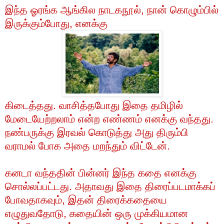
இந்த
ஓரங்க
ஆங்கில
நாடகநூல்
,
நான்
கொழும்பில்
இருக்கும்போது
,
எனக்கு
கிடைத்தது
.
வாசித்தபோது
இதை
தமிழில்
மேடையேற்றலாம்
என்ற
எண்ணம்
எனக்கு
வந்தது
.
நண்பருக்கு
இரவல்
கொடுத்து
அது
திரும்பி
வராமல்
போக
அதை
மறந்தும்
விட்டேன்
.
கனடா
வந்ததின்
பின்னர்
இந்த
கதை
எனக்கு
சொல்லப்பட்டது
.
அதாவது
இதை
திரைப்படமாக்கப்
போவதாகவும்
,
இதன்
திரைக்கதையை
எழுதுவதோடு
,
கதையின்
ஒரு
முக்கியமான