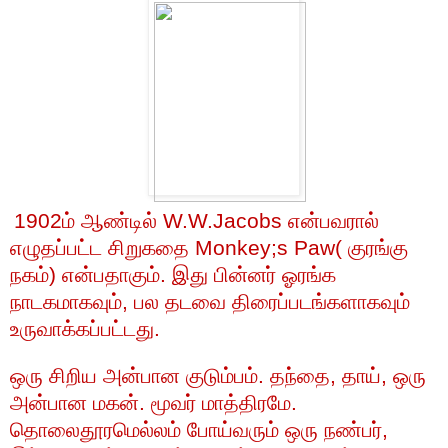
1902
ம்
ஆண்டில்
W.W.Jacobs
என்பவரால்
எழுதப்பட்ட
சிறுகதை
Monkey;s Paw(
குரங்கு
நகம்
)
என்பதாகும்
.
இது
பின்னர்
ஓரங்க
நாடகமாகவும்
,
பல
தடவை
திரைப்படங்களாகவும்
உருவாக்கப்பட்டது
.
ஒரு
சிறிய
அன்பான
குடும்பம்
.
தந்தை
,
தாய்
,
ஒரு
அன்பான
மகன்
.
மூவர்
மாத்திரமே
.
தொலைதூரமெல்லம்
போய்வரும்
ஒரு
நண்பர்
,