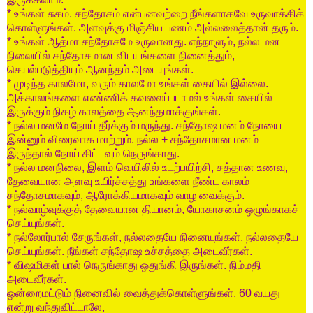
*
உங்கள்
சுகம்
.
சந்தோசம்
என்பனவற்றை
நீங்களாகவே
உருவாக்கிக்
கொள்ளுங்கள்
.
அளவுக்கு
மிஞ்சிய
பணம்
அல்லலைத்தான்
தரும்
.
*
உங்கள்
ஆத்மா
சந்தோசமே
உருவானது
.
எந்நாளும்
,
நல்ல
மன
நிலையில்
சந்தோசமான
விடயங்களை
நினைத்தும்
,
செயல்படுத்தியும்
ஆனந்தம்
அடையுங்கள்
.
*
முடிந்த
காலமோ
,
வரும்
காலமோ
உங்கள்
கையில்
இல்லை
.
அக்காலங்களை
எண்ணிக்
கவலைப்படாமல்
உங்கள்
கையில்
இருக்கும்
நிகழ்
காலத்தை
ஆனந்தமாக்குங்கள்
.
*
நல்ல
மனமே
நோய்
தீர்க்கும்
மருந்து
.
சந்தோஷ
மனம்
நோயை
இன்னும்
விரைவாக
மாற்றும்
.
நல்ல
+
சந்தோசமான
மனம்
இருந்தால்
நோய்
கிட்டவும்
நெருங்காது
.
*
நல்ல
மனநிலை
,
இளம்
வெயிலில்
உடற்பயிற்சி
,
சத்தான
உணவு
,
தேவையான
அளவு
உயிர்ச்சத்து
உங்களை
நீண்ட
காலம்
சந்தோசமாகவும்
,
ஆரோக்கியமாகவும்
வாழ
வைக்கும்
.
*
நல்வாழ்வுக்குத்
தேவையான
தியானம்
,
யோகாசனம்
ஒழுங்காகச்
செய்யுங்கள்
.
*
நல்லோர்பால்
சேருங்கள்
,
நல்லதையே
நினையுங்கள்
,
நல்லதையே
செய்யுங்கள்
.
நீங்கள்
சந்தோஷ
உச்சத்தை
அடைவீர்கள்
.
*
விஷமிகள்
பால்
நெருங்காது
ஒதுங்கி
இருங்கள்
.
நிம்மதி
அடைவீர்கள்
.
ஒன்றைமட்டும்
நினைவில்
வைத்துக்கொள்ளுங்கள்
. 60
வயது
என்று
வந்துவிட்டாலே
,