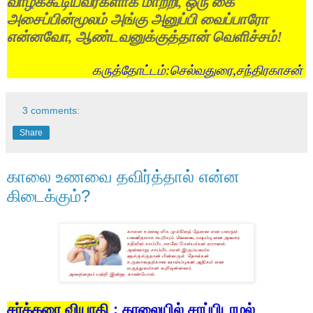
வாழக்கூடியவர்களாக
மாற்றி
,
ஒரு
கை
அசைப்பின்மூலம்
அங்கு
அனுப்பி
வைப்பாரோ
என்னவோ
,
ஆண்டவனுக்குத்தான்
வெளிச்சம்
!
கருத்தோட்டம்:செல்வதுரை,சந்திரகாசன்
3 comments:
Share
காலை உணவை தவிர்த்தால் என்ன
கிடைக்கும்?
சர்க்கரை
வியாதி
:
காலையில்
சாப்பிடாமல்