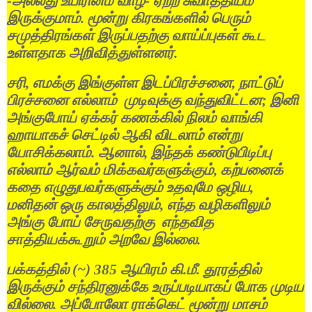
-
அல்லது
உயிரினம்
வாழ
-
ஏற்ற
சுவாத்தியம்
இருக்குமாம்
.
மூன்று
கிரகங்களில்
பெரும்
சமுத்திரங்கள்
இருப்பதற்கு
வாய்ப்புகள்
கூட
உள்ளதாக
அறிவித்துள்ளனர்
.
சரி
,
எமக்கு
இங்குள்ள
இடப்பிரச்சனை
,
நாட்டுப்
பிரச்சனை
எல்லாம்
முடிவுக்கு
வந்துவிட்டன
;
இனி
அங்குபோய்
ஏக்கர்
கணக்கில்
நிலம்
வாங்கி
ஹாயாகச்
செட்டில்
ஆகி
விடலாம்
என்று
யோசிக்கலாம்
.
ஆனால்
,
இந்தக்
கண்டுபிடிப்பு
எல்லாம்
ஆர்வம்
மிக்கவர்களுக்கும்
,
கற்பனைக்
கதை
எழுதுபவர்களுக்கும்
உதவுமே
ஒழிய
,
மனிதன்
ஒரு
காலத்திலும்
,
எந்த
வழிகளிலும்
அங்கு
போய்
சேருவதற்கு
எந்தவித
சாத்தியக்கூறும்
அறவே
இல்லை
.
பக்கத்தில்
(~) 385
ஆயிரம்
கி
.
மீ
.
தூரத்தில்
இருக்கும்
சந்திரனுக்கே
உருப்படியாகப்
போக
முடிய
வில்லை
.
அப்போலோ
ராக்கெட்
மூன்று
மாசம்