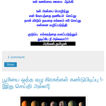
உன் உணர்வை ஊமை ஆக்கி
உன் அன்பை பொழிந்து
என் கோபத்தை தணியச் செய்து
நான் விடும் தவறை எல்லாம் சரி செய்து
என்னை வழிப்படுத்தி
குடும்ப சக்கரத்தை
வளப்படுத்தும்
துடிப்பே நீ அல்லவா!!!
அகிலன்,தமிழன்
1 comment:
Share
பூமியை ஒத்த ஏழு கிரகங்கள் கண்டுபிடிப்பு !-
[இது செய்தி அல்ல!]