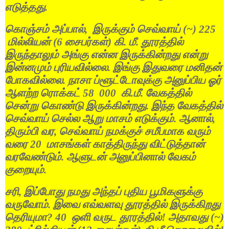
எடுத்தது
.
கொஞ்சம்
அப்பால்
,
இருக்கும்
செவ்வாய்
(~) 225
மில்லியன்
(6
சைபர்கள்
)
கி
.
மீ
.
தூரத்தில்
இருந்தாலும்
அங்கு
என்ன
இருக்கின்றது
என்று
இன்னமும்
புரியவில்லை
.
இங்கு
இதுவரை
மனிதன்
போகவில்லை
.
நாசா
ப்ளூட்டோவுக்கு
அனுப்பிய
ஓர்
ஆளற்ற
ரொக்கட்
58 000
கி
.
மீ
.
வேகத்தில்
சென்று
கொண்டு
இருக்கின்றது
.
இந்த
வேகத்தில்
செவ்வாய்
செல்ல
ஆறு
மாசம்
எடுக்கும்
.
ஆனால்
,
திரும்பி
வர
,
செவ்வாய்
நமக்குச்
சமீபமாக
வரும்
வரை
20
மாசங்கள்
காத்திருந்து
விட்டுத்தான்
வரவேண்டும்
.
ஆளுடன்
அனுப்பினால்
வேகம்
குறையும்
.
சரி
,
இப்போது
நமது
அந்தப்
புதிய
பூமிகளுக்கு
வருவோம்
.
இவை
எவ்வளவு
தூரத்தில்
இருக்கிறது
தெரியுமா
? 40
ஒளி
வருட
தூரத்தில்
!
அதாவது
(~)