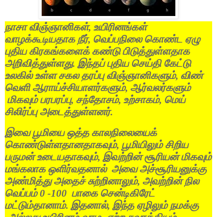
நாசா
விஞ்ஞானிகள்
,
உயிரினங்கள்
வாழக்கூடியதாக
நீர்
,
வெப்பநிலை
கொண்ட
ஏழு
புதிய
கிரகங்களைக்
கண்டு
பிடுத்துள்ளதாக
அறிவித்துள்ளது
.
இந்தப்
புதிய
செய்தி
கேட்டு
உலகில்
உள்ள
சகல
தரப்பு
விஞ்ஞானிகளும்
,
விண்
வெளி
ஆராய்ச்சியாளர்களும்
,
ஆர்வலர்களும்
மிகவும்
பரபரப்பு
,
சந்தோசம்
,
உற்சாகம்
,
மெய்
சிலிர்ப்பு
அடைத்துள்ளனர்
.
இவை
பூமியை
ஒத்த
காலநிலையைக்
கொண்டுள்ளதானதாகவும்
,
பூமியிலும்
சிறிய
பருமன்
உடையதாகவும்
,
இவற்றின்
சூரியன்
மிகவும்
மங்கலாக
ஒளிர்வதனால்
அவை
அச்சூரியனுக்கு
அண்மித்து
அதைச்
சுற்றினாலும்
,
அவற்றின்
நில
வெப்பம்
0 -100
பாகை
சென்டிகிரேட்
மட்டும்தானாம்
.
இதனால்
,
இந்த
ஏழிலும்
நமக்கு