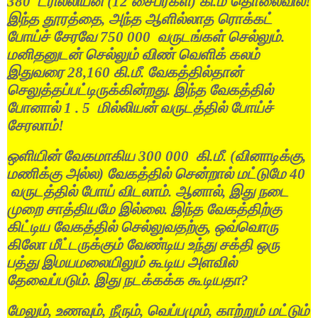
380
ட்ரில்லியன்
(12
சைபர்கள்
)
கி
.
மீ
தொலைவில்
!
இந்த
தூரத்தை
,
அந்த
ஆளில்லாத
ரொக்கட்
போய்ச்
சேரவே
750 000
வருடங்கள்
செல்லும்
.
மனிதனுடன்
செல்லும்
விண்
வெளிக்
கலம்
இதுவரை
28,160
கி
.
மீ
.
வேகத்தில்தான்
செலுத்தப்பட்டிருக்கின்றது
.
இந்த
வேகத்தில்
போனால்
1 . 5
மில்லியன்
வருடத்தில்
போய்ச்
சேரலாம்
!
ஒளியின்
வேகமாகிய
300 000
கி
.
மீ
. (
வினாடிக்கு
,
மணிக்கு
அல்ல
)
வேகத்தில்
சென்றால்
மட்டுமே
40
வருடத்தில்
போய்
விடலாம்
.
ஆனால்
,
இது
நடை
முறை
சாத்தியமே
இல்லை
.
இந்த
வேகத்திற்கு
கிட்டிய
வேகத்தில்
செல்லுவதற்கு
,
ஒவ்வொரு
கிலோ
மீட்டருக்கும்
வேண்டிய
உந்து
சக்தி
ஒரு
பத்து
இமயமலையிலும்
கூடிய
அளவில்
தேவைப்படும்
.
இது
நடக்கக்க
கூடியதா
?
மேலும்
,
உணவும்
,
நீரும்
,
வெப்பமும்
,
காற்றும்
மட்டும்