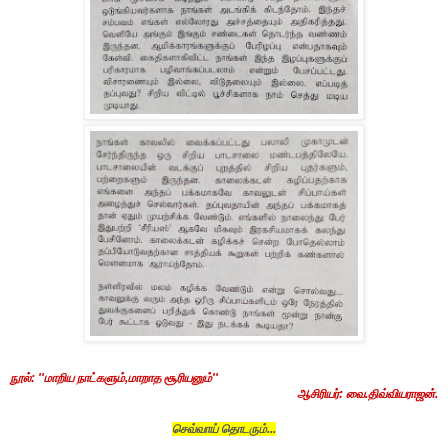
நூல்: ''மாறிய நாட்களும்,மாறாத சூரியனும்''
ஆசிரியர்: வை.திவ்வியராஜன்.
செவ்வாய் தொடரும்...