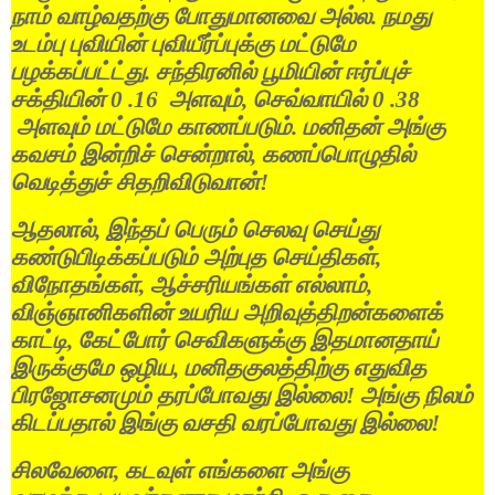
நாம்
வாழ்வதற்கு
போதுமானவை
அல்ல
.
நமது
உடம்பு
புவியின்
புவியீர்ப்புக்கு
மட்டுமே
பழக்கப்பட்ட்து
.
சந்திரனில்
பூமியின்
ஈர்ப்புச்
சக்தியின்
0 .16
அளவும்
,
செவ்வாயில்
0 .38
அளவும்
மட்டுமே
காணப்படும்
.
மனிதன்
அங்கு
கவசம்
இன்றிச்
சென்றால்
,
கணப்பொழுதில்
வெடித்துச்
சிதறிவிடுவான்
!
ஆதலால்
,
இந்தப்
பெரும்
செலவு
செய்து
கண்டுபிடிக்கப்படும்
அற்புத
செய்திகள்
,
விநோதங்கள்
,
ஆச்சரியங்கள்
எல்லாம்
,
விஞ்ஞானிகளின்
உயரிய
அறிவுத்திறன்களைக்
காட்டி
,
கேட்போர்
செவிகளுக்கு
இதமானதாய்
இருக்குமே
ஒழிய
,
மனிதகுலத்திற்கு
எதுவித
பிரஜோசனமும்
தரப்போவது
இல்லை
!
அங்கு
நிலம்
கிடப்பதால்
இங்கு
வசதி
வரப்போவது
இல்லை
!
சிலவேளை
,
கடவுள்
எங்களை
அங்கு