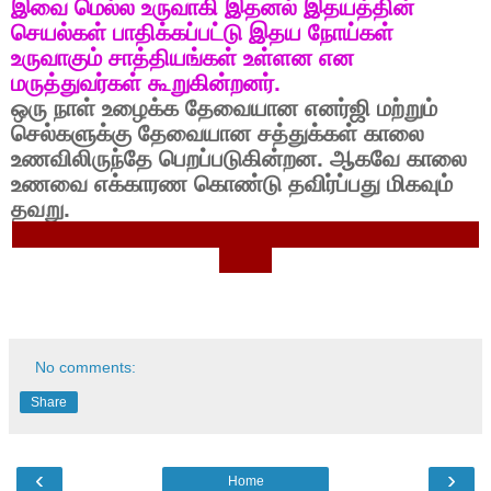
இவை
மெல்ல
உருவாகி
இதனல்
இதயத்தின்
செயல்கள்
பாதிக்கப்பட்டு
இதய
நோய்கள்
உருவாகும்
சாத்தியங்கள்
உள்ளன
என
மருத்துவர்கள்
கூறுகின்றனர்
.
ஒரு
நாள்
உழைக்க
தேவையான
எனர்ஜி
மற்றும்
செல்களுக்கு
தேவையான
சத்துக்கள்
காலை
உணவிலிருந்தே
பெறப்படுகின்றன
.
ஆகவே
காலை
உணவை
எக்காரண
கொண்டு
தவிர்ப்பது
மிகவும்
தவறு
.
No comments:
Share
‹
›
Home