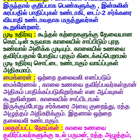
இருந்தால்
குறிப்பாக
பெண்களுக்கு
,
இன்சுலின்
சுரப்பதில்
பாதிப்புகள்
உண்டாகி
,
டைப்
-2
சர்க்கரை
வியாதி
உண்டாவதாக
மருத்துவர்கள்
கூறுகின்றனர்
.
முடி
உதிர்வு
:
கூந்தல்
கற்றைகளுக்கு
தேவையான
கெரட்டின்
உருவாக
காலையில்
சாப்பிடும்
புரத
உண்வால்
அளிக்க
முடியும்
.
காலையில்
உணவை
தவிர்ப்பதால்
போதிய
புரதம்
கிடைக்கப்பெறாமல்
முடி
உதிர்வு
சொட்டை
உண்டாகும்
வாய்ப்புகள்
அதிகமாம்
.
மைக்ரைன்
:
ஒற்றை
தலைவலி
எனப்படும்
மைக்ரேனால்
,
காலை
உணவை
தவிர்ப்பவர்கள்தான்
அதிகம்
பாதிக்கப்படுகிறார்கள்
என
ஆய்வுகள்
கூறுகின்றன
.
காலையில்
சாப்பிடாமல்
இருக்கும்போது
சர்க்கரை
அளவு
குறைந்து
,
ரத்த
அழுத்தம்
அதிகரிக்கும்
.
இதனால்
ஒற்றை
தலைவலி
உண்டாகும்
.
பலதரப்பட்ட
நோய்கள்
:
காலை
உணவை
தவிர்ப்பவர்களுக்கு
உடல்
பருமன்
,
ரத்த
அழுத்தம்
,