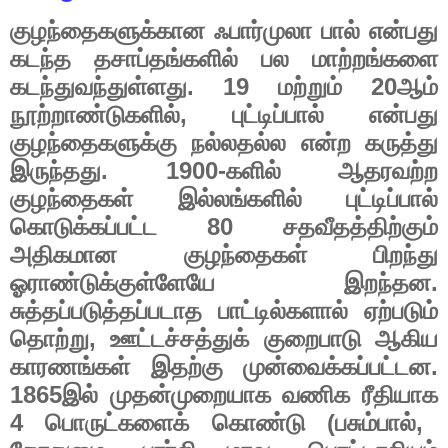
குழந்தைகளுக்கான
ஃபார்முலா
பால்
என்பது
கடந்த
தசாப்தங்களில்
பல
மாற்றங்களை
. 19
20
கடந்துவந்துள்ளது
மற்றும்
ஆம்
,
நூற்றாண்டுகளில்
புட்டிப்பால்
என்பது
குழந்தைகளுக்கு
நல்லதல்ல
என்ற
கருத்து
. 1900-
இருந்தது
களில்
ஆதரவற்ற
குழந்தைகள்
இல்லங்களில்
புட்டிப்பால்
80
கொடுக்கப்பட்ட
சதவீதத்திற்கும்
அதிகமான
குழந்தைகள்
பிறந்து
.
ஓராண்டுக்குள்ளேயே
இறந்தன
சுத்தப்படுத்தப்படாத
பாட்டில்களால்
ஏற்படும்
,
தொற்று
ஊட்டச்சத்துக்
குறைபாடு
ஆகிய
.
காரணங்கள்
இதற்கு
முன்வைக்கப்பட்டன
1865
இல்
முதன்முறையாக
வணிக
ரீதியாக
4
(
,
பொருட்களைக்
கொண்டு
பசும்பால்