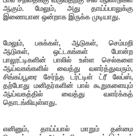
.
,
ஆகும்
மேலும்
அது
தாய்ப்பாலுக்கு
.
இணையான
ஒன்றாக
இருக்க
முடியாது
,
,
,
மேலும்
பசுக்கள்
ஆடுகள்
செம்மறி
,
ஆடுகள்
ஒட்டகங்கள்
போன்ற
பாலூட்டிகளின்
பாலில்
உள்ள
செல்களை
,
ஆய்வகங்களில்
வைத்து
வளர்த்துவரும்
சிங்கப்பூரை
சேர்ந்த
டர்ட்டிள்
ட்ரீ
லேப்ஸ்,
தற்போது
மனிதர்களின்
பால்
கூறுகளையும்
ஆய்வகத்தில்
வைத்து
வளர்க்கத்
.
தொடங்கியுள்ளது
,
எனினும்
தாய்ப்பால்
மாறும்
தன்மை