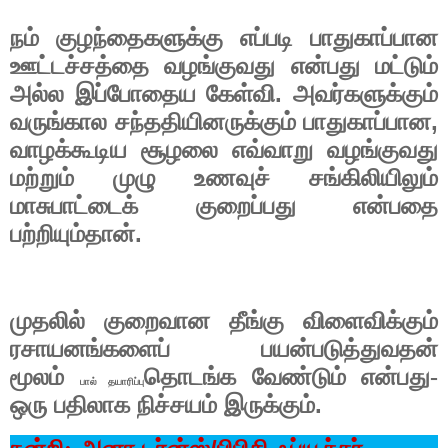
நம்
குழந்தைகளுக்கு
எப்படி
பாதுகாப்பான
ஊட்டச்சத்தை
வழங்குவது
என்பது
மட்டும்
.
அல்ல
இப்போதைய
கேள்வி
அவர்களுக்கும்
,
வருங்கால
சந்ததியினருக்கும்
பாதுகாப்பான
வாழக்கூடிய
சூழலை
எவ்வாறு
வழங்குவது
மற்றும்
முழு
உணவுச்
சங்கிலியிலும்
மாசுபாட்டைக்
குறைப்பது
என்பதை
.
பற்றியும்தான்
முதலில்
குறைவான
தீங்கு
விளைவிக்கும்
ரசாயனங்களைப்
பயன்படுத்துவதன்
மூலம்
தொடங்க
வேண்டும்
என்பது-
பால் தயாரிப்பு
.
ஒரு
பதிலாக
நிச்சயம்
இருக்கும்