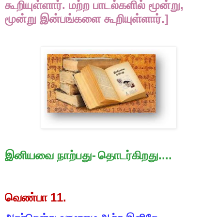
.
,
கூறியுள்ளார்
மற்ற
பாடல்களில்
மூன்று
.]
மூன்று
இன்பங்களை
கூறியுள்ளார்
-
....
இனியவை
நாற்பது
தொடர்கிறது
11.
வெண்பா