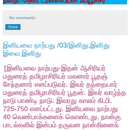
/
நன்றி:-அனா
டர்ன்ஸ்
பிபிசி
ஃப்யூச்சர்
No comments:
Share
இனியவை நாற்பது /03/இனிது,இனிது
இவை இனிது
[
-
இனியவை
நாற்பது
இதன்
ஆசிரியர்
மதுரைத்
தமிழாசிரியர்
மகனார்
பூதஞ்
.
சேந்தனார்
எனப்படுவர்
இவர்
தந்தையார்
.
மதுரைத்
தமிழாசிரியர்
பூதன்
இவர்
வாழ்ந்த
.
.
.
நாடு
பாண்டி
நாடு
இவரது
காலம்
கி
பி
725-750
.
எனப்பட்டது
இனியவை
நாற்பது
40
.
வெண்பாக்களைக்
கொண்டது
நான்கு
பாடல்களில்
இன்பம்
தருவன
நான்கினைக்