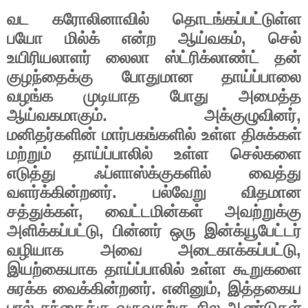
வட
கரோலினாவில்
தொடங்கப்பட்டுள்ள
,
பயோ
மில்க்
என்ற
ஆய்வகம்
செல்
உயிரியலாளர்
லைலா
ஸ்ட்ரிக்லாண்ட்
தன்
குழந்தைக்கு
போதுமான
தாய்ப்பாலை
வழங்க
முடியாத
போது
அமைத்த
.
,
ஆய்வகமாகும்
அக்குழுவினர்
மனிதர்களின்
மார்பகங்களில்
உள்ள
திசுக்கள்
மற்றும்
தாய்ப்பாலில்
உள்ள
செல்களை
எடுத்து
ஃப்ளாஸ்க்குகளில்
வைத்து
.
வளர்க்கின்றனர்
பல்வேறு
விதமான
,
சத்துக்கள்
வைட்டமின்கள்
அவற்றுக்கு
,
அளிக்கப்பட்டு
பின்னர்
ஒரு
இன்க்யூபேட்டர்
,
வழியாக
அவை
அடைகாக்கப்பட்டு
இயற்கையாக
தாய்ப்பாலில்
உள்ள
கூறுகளை
.
,
சுரக்க
வைக்கின்றனர்
எனினும்
இத்தகைய
பால்
சந்தைக்கு
வருவதற்கு
சில
ஆண்டுகள்