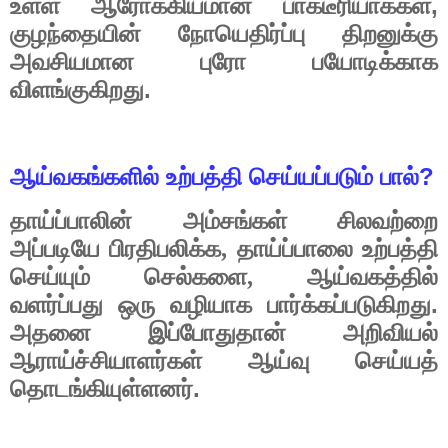
,
உள்ள
ஆரோக்கியமான
பாக்டீரியாக்கள்
குழந்தையின்
நோயெதிர்ப்பு
திறனுக்கு
அவசியமான
புரோ
பயோடிக்காக
.
விளங்குகிறது
?
ஆய்வகங்களில்
உற்பத்தி
செய்யப்படும்
பால்
தாய்ப்பாலின்
அம்சங்கள்
சிலவற்றை
அப்படியே
பிரதிபலிக்க,
தாய்ப்பாலை
உற்பத்தி
செய்யும்
செல்களை,
ஆய்வகத்தில்
.
வளர்ப்பது
ஒரு
வழியாக
பார்க்கப்படுகிறது
அதனை
இப்போதுதான்
அறிவியல்
ஆராய்ச்சியாளர்கள்
ஆய்வு
செய்யத்
.
தொடங்கியுள்ளனர்