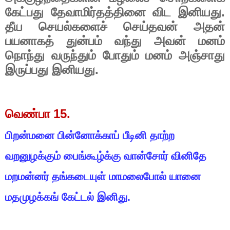
.
கேட்பது
தேவாமிர்தத்தினை
விட
இனியது
தீய
செயல்களைச்
செய்தவன்
அதன்
பயனாகத்
துன்பம்
வந்து
அவன்
மனம்
நொந்து
வருந்தும்
போதும்
மனம்
அஞ்சாது
.
இருப்பது
இனியது
15.
வெண்பா
பிறன்மனை
பின்னோக்காப்
பீடினி
தாற்ற
வறனுழக்கும்
பைங்கூழ்க்கு
வான்சோர்
வினிதே
மறமன்னர்
தங்கடையுள்
மாமலைபோல்
யானை
மதமுழக்கங்
கேட்டல்
இனிது
.