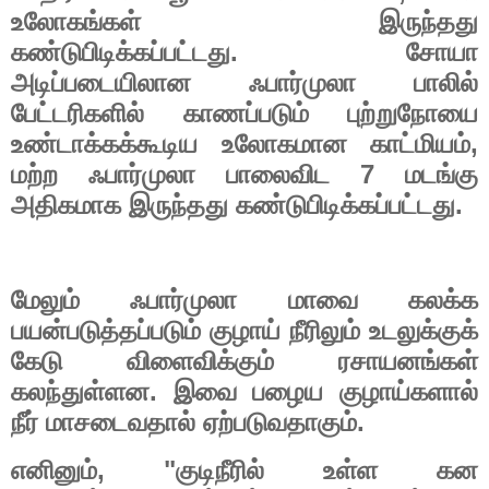
உலோகங்கள்
இருந்தது
.
கண்டுபிடிக்கப்பட்டது
சோயா
அடிப்படையிலான
ஃபார்முலா
பாலில்
பேட்டரிகளில்
காணப்படும்
புற்றுநோயை
,
உண்டாக்கக்கூடிய
உலோகமான
காட்மியம்
7
மற்ற
ஃபார்முலா
பாலைவிட
மடங்கு
.
அதிகமாக
இருந்தது
கண்டுபிடிக்கப்பட்டது
மேலும்
ஃபார்முலா
மாவை
கலக்க
பயன்படுத்தப்படும்
குழாய்
நீரிலும்
உடலுக்குக்
கேடு
விளைவிக்கும்
ரசாயனங்கள்
.
கலந்துள்ளன
இவை
பழைய
குழாய்களால்
.
நீர்
மாசடைவதால்
ஏற்படுவதாகும்
, "
எனினும்
குடிநீரில்
உள்ள
கன