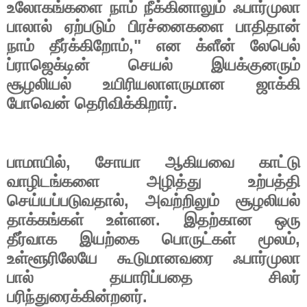
உலோகங்களை
நாம்
நீக்கினாலும்
ஃபார்முலா
பாலால்
ஏற்படும்
பிரச்னைகளை
பாதிதான்
,"
நாம்
தீர்க்கிறோம்
என
க்ளீன்
லேபெல்
ப்ராஜெக்டின்
செயல்
இயக்குனரும்
சூழலியல்
உயிரியலாளருமான
ஜாக்கி
.
போவென்
தெரிவிக்கிறார்
,
பாமாயில்
சோயா
ஆகியவை
காட்டு
வாழிடங்களை
அழித்து
உற்பத்தி
,
செய்யப்படுவதால்
அவற்றிலும்
சூழலியல்
.
தாக்கங்கள்
உள்ளன
இதற்கான
ஒரு
,
தீர்வாக
இயற்கை
பொருட்கள்
மூலம்
உள்ளூரிலேயே
கூடுமானவரை
ஃபார்முலா
பால்
தயாரிப்பதை
சிலர்
.
பரிந்துரைக்கின்றனர்