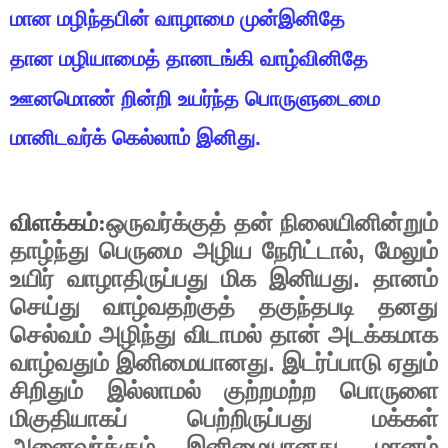
மான
மழிந்தபின்
வாழாமை
முன்இனிதே
தான
மழியாமைத்
தானடங்கி
வாழ்வினிதே
ஊனமொண்
றின்றி
உயர்ந்த
பொருளுடைமை
மானிடவர்க்
கெல்லாம்
இனிது
.
விளக்கம்:
ஒருவர்க்குத்
தன்
நிலையினின்றும்
,
தாழ்ந்து
பெருமை
அழிய
நேரிட்டால்
மேலும்
.
உயிர்
வாழாதிருப்பது
மிக
இனியது
தானம்
செய்து
வாழ்வதற்குத்
தகுந்தபடி
தனது
செல்வம்
அழிந்து
விடாமல்
தான்
அடக்கமாக
.
வாழ்வதும்
இனிமையானது
இடர்ப்பாடு
ஏதும்
சிறிதும்
இல்லாமல்
குற்றமற்ற
பொருளை
மிகுதியாகப்
பெற்றிருப்பது
மக்கள்
.
அனைவர்க்கும்
இனிமையானது
மானம்