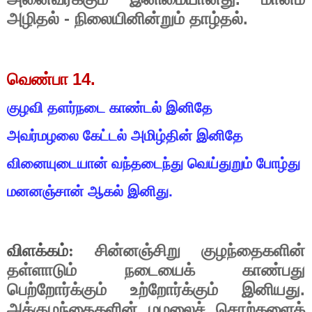
-
.
அழிதல்
நிலையினின்றும்
தாழ்தல்
14.
வெண்பா
குழவி
தளர்நடை
காண்டல்
இனிதே
அவர்மழலை
கேட்டல்
அமிழ்தின்
இனிதே
வினையுடையான்
வந்தடைந்து
வெய்துறும்
போழ்து
மனனஞ்சான்
ஆகல்
இனிது
.
விளக்கம்:
சின்னஞ்சிறு
குழந்தைகளின்
தள்ளாடும்
நடையைக்
காண்பது
.
பெற்றோர்க்கும்
உற்றோர்க்கும்
இனியது
அக்குழந்தைகளின்
மழலைச்
சொற்களைக்