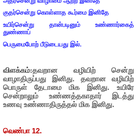
அதர்சென்று
வாழாமை
ஆற்ற
இனிதே
குதர்சென்று
கொள்ளாத
கூர்மை
இனிதே
உயிர்சென்று
தான்படினும்
உண்ணார்கைத்
துண்ணாப்
பெருமைபோற்
பீடுடையது
இல்
.
விளக்கம்:
தவறான
வழியிற்
சென்று
.
வாழாதிருப்பது
இனிது
தவறான
வழியிற்
.
பொருள்
தேடாமை
மிக
இனிது
உயிரே
சென்றாலும்
உண்ணத்தகாதார்
இடத்து
.
உணவு
உண்ணாதிருத்தல்
மிக
இனிது
12.
வெண்பா