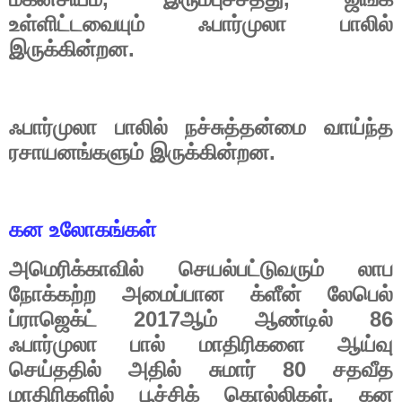
உள்ளிட்டவையும்
ஃபார்முலா
பாலில்
.
இருக்கின்றன
ஃபார்முலா
பாலில்
நச்சுத்தன்மை
வாய்ந்த
.
ரசாயனங்களும்
இருக்கின்றன
கன
உலோகங்கள்
அமெரிக்காவில்
செயல்பட்டுவரும்
லாப
நோக்கற்ற
அமைப்பான
க்ளீன்
லேபெல்
2017
86
ப்ராஜெக்ட்
ஆம்
ஆண்டில்
ஃபார்முலா
பால்
மாதிரிகளை
ஆய்வு
80
செய்ததில்
அதில்
சுமார்
சதவீத
,
மாதிரிகளில்
பூச்சிக்
கொல்லிகள்
கன