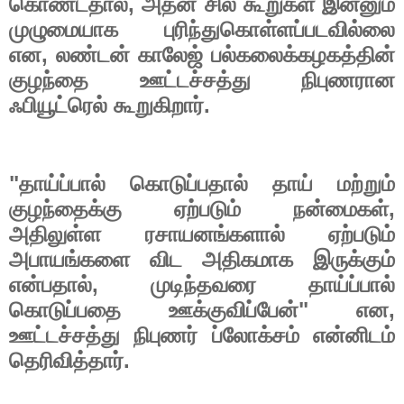
,
கொண்டதால்
அதன்
சில
கூறுகள்
இன்னும்
முழுமையாக
புரிந்துகொள்ளப்படவில்லை
,
என
லண்டன்
காலேஜ்
பல்கலைக்கழகத்தின்
குழந்தை
ஊட்டச்சத்து
நிபுணரான
.
ஃபியூட்ரெல்
கூறுகிறார்
"
தாய்ப்பால்
கொடுப்பதால்
தாய்
மற்றும்
,
குழந்தைக்கு
ஏற்படும்
நன்மைகள்
அதிலுள்ள
ரசாயனங்களால்
ஏற்படும்
அபாயங்களை
விட
அதிகமாக
இருக்கும்
,
என்பதால்
முடிந்தவரை
தாய்ப்பால்
"
,
கொடுப்பதை
ஊக்குவிப்பேன்
என
ஊட்டச்சத்து
நிபுணர்
ப்லோக்சம்
என்னிடம்
.
தெரிவித்தார்