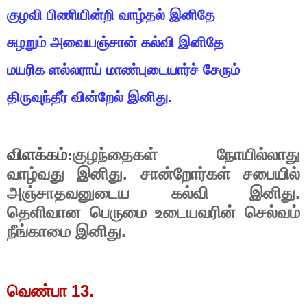
குழவி
பிணியின்றி
வாழ்தல்
இனிதே
சுழறும்
அவையஞ்சான்
கல்வி
இனிதே
மயரிக
ளல்லராய்
மாண்புடையார்ச்
சேரும்
திருவுந்தீர்
வின்றேல்
இனிது
.
விளக்கம்:
குழந்தைகள்
நோயில்லாது
.
வாழ்வது
இனிது
சான்றோர்கள்
சபையில்
.
அஞ்சாதவனுடைய
கல்வி
இனிது
தெளிவான
பெருமை
உடையவரின்
செல்வம்
.
நீங்காமை
இனிது
13.
வெண்பா