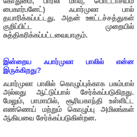
,
,
கோதுமை
பார்லி
மாவு
பொட்டாசியம்
)
பைகார்பனேட்
ஃபார்முலா
பால்
.
தயாரிக்கப்பட்டது
அதன்
ஊட்டச்சத்துகள்
குறிப்பிட்ட
முறையில்
.
சுத்திகரிக்கப்பட்டவையாகும்
இன்றைய
ஃபார்முலா
பாலில்
என்ன
?
இருக்கிறது
ஃபார்முலா
பாலில்
கொழுப்புக்காக
பசும்பால்
.
அல்லது
ஆட்டுப்பால்
சேர்க்கப்படுகிறது
,
,
மேலும்
பாமாயில்
சூரியகாந்தி
உள்ளிட்ட
எண்ணெய்
மற்றும்
கொழுப்பு
அமிலங்கள்
.
ஆகியவை
சேர்க்கப்படுகின்றன