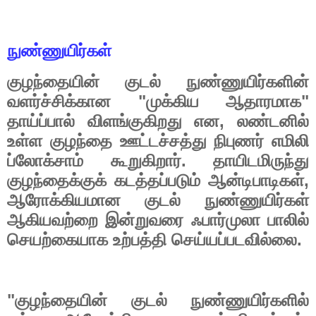
நுண்ணுயிர்கள்
குழந்தையின்
குடல்
நுண்ணுயிர்களின்
"
"
வளர்ச்சிக்கான
முக்கிய
ஆதாரமாக
,
தாய்ப்பால்
விளங்குகிறது
என
லண்டனில்
உள்ள
குழந்தை
ஊட்டச்சத்து
நிபுணர்
எமிலி
.
ப்லோக்சாம்
கூறுகிறார்
தாயிடமிருந்து
,
குழந்தைக்குக்
கடத்தப்படும்
ஆன்டிபாடிகள்
ஆரோக்கியமான
குடல்
நுண்ணுயிர்கள்
ஆகியவற்றை
இன்றுவரை
ஃபார்முலா
பாலில்
.
செயற்கையாக
உற்பத்தி
செய்யப்படவில்லை
"
குழந்தையின்
குடல்
நுண்ணுயிர்களில்