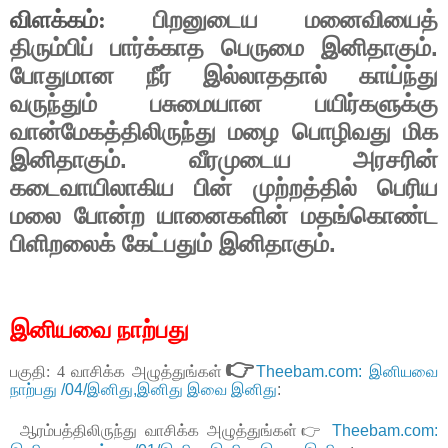
விளக்கம்:
பிறனுடைய
மனைவியைத்
.
திரும்பிப்
பார்க்காத
பெருமை
இனிதாகும்
போதுமான
நீர்
இல்லாததால்
காய்ந்து
வருந்தும்
பசுமையான
பயிர்களுக்கு
வான்மேகத்திலிருந்து
மழை
பொழிவது
மிக
.
இனிதாகும்
வீரமுடைய
அரசரின்
கடைவாயிலாகிய
பின்
முற்றத்தில்
பெரிய
மலை
போன்ற
யானைகளின்
மதங்கொண்ட
.
பிளிறலைக்
கேட்பதும்
இனிதாகும்
இனியவை நாற்பது
👉
பகுதி: 4 வாசிக்க அழுத்துங்கள்
Theebam.com: இனியவை
நாற்பது /04/இனிது,இனிது இவை இனிது
:
ஆரம்பத்திலிருந்து வாசிக்க அழுத்துங்கள்👉
Theebam.com: