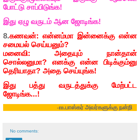
போட்டு சாப்பிடுங்க!
இது ஏழு வருடம் ஆன ஜோடிங்க!
8.
கணவன்: என்னம்மா இன்னைக்கு என்ன
சமையல் செய்யனும்
?
மனைவி: அதையும் நான்தான்
சொல்லனுமா
?
எனக்கு என்ன பிடிக்கும்னு
தெரியாதா
?
அதை செய்யுங்க!
இது பத்து வருடத்துக்கு மேற்பட்ட
ஜோடிங்க...!
-m.பாஸ்கர் அவர்களுக்கு நன்றி
No comments: