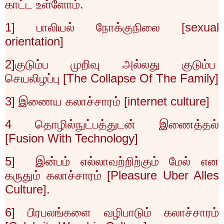
காட்ட உள்ளோம்.
1]
பாலியல் நோக்குநிலை [
sexual
orientation]
2]
குடும்ப முறிவு அல்லது குடும்ப
செயலிழப்பு [
The Collapse Of The Family]
3]
இணைய கலாச்சாரம் [
internet culture]
4
தொழில்நுட்பத்துடன் இணைத்தல்
[
Fusion With Technology]
5]
இன்பம் எல்லாவற்றிற்கும் மேல் என
கருதும் கலாச்சாரம் [
Pleasure Uber Alles
Culture].
6]
பிரபலங்களை வழிபாடும் கலாச்சாரம்