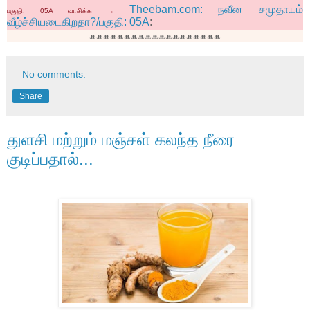
Theebam.com: நவீன சமுதாயம்
பகுதி:
05A
வாசிக்க →
வீழ்ச்சியடைகிறதா?/பகுதி: 05A
:
ꔚꔚꔚꔚꔚꔚꔚꔚꔚꔚꔚꔚꔚꔚꔚꔚꔚꔚꔚ
No comments:
Share
துளசி மற்றும் மஞ்சள் கலந்த நீரை
குடிப்பதால்...