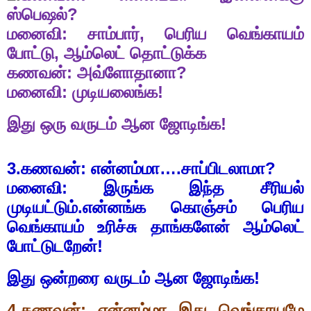
ஸ்பெஷல்
?
மனைவி: சாம்பார்
,
பெரிய வெங்காயம்
போட்டு
,
ஆம்லெட் தொட்டுக்க
கணவன்: அவ்ளோதானா
?
மனைவி: முடியலைங்க!
இது ஒரு வருடம் ஆன ஜோடிங்க!
3.
கணவன்: என்னம்மா….சாப்பிடலாமா
?
மனைவி: இருங்க இந்த சீரியல்
முடியட்டும்.என்னங்க கொஞ்சம் பெரிய
வெங்காயம் உரிச்சு தாங்களேன் ஆம்லெட்
போட்டுடறேன்!
இது ஒன்றரை வருடம் ஆன ஜோடிங்க!
4.
கணவன்: என்னம்மா இது வெங்காயமே