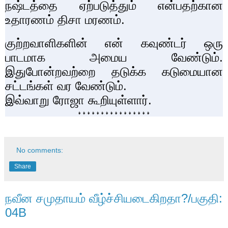
நஷ்டத்தை ஏற்படுத்தும் என்பதற்கான
உதாரணம் திசா மரணம்.
குற்றவாளிகளின் என் கவுண்டர் ஒரு
பாடமாக அமைய வேண்டும்.
இதுபோன்றவற்றை தடுக்க கடுமையான
சட்டங்கள் வர வேண்டும்.
இவ்வாறு ரோஜா கூறியுள்ளார்.
👧👧👧👧👧👧👧👧👧👧👧👧👧👧👧👧
No comments:
Share
நவீன சமுதாயம் வீழ்ச்சியடைகிறதா?/பகுதி:
04B