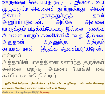
ஊருக்குள் செய்யாத குழப்படி இல்லை. ஊர்
முழுவதுமே அவனைத் தூற்றுகிறது. அவன்
நிச்சயம் நரகத்துக்குத் தான்
அனுப்பப்படுவான். அங்கே அவனை
யாருக்கும் பிடிக்கப்போவது இல்லை. எனவே
அவனை யாரும் கவனிக்கப்போவது இல்லை.
அதுதான் அவனுக்கு அங்கும்
தாயாக
நான்
இருக்க ஆசைப்படுகிறேன்
,'
என்றாள்
அத்தாயின் பாசத்தினை உணர்ந்த குருக்கள்
தன்னை மறந்து அவளை நோக்கி கை
கூப்பி வணங்கி நின்றார்.
குறிப்பு:சொர்க்கம்,நரகம் இவையெல்லாம் பூமியில் நாமே வாழும்போது உண்டாக்கிக் கொள்வது.
கதைக்காக அவை வேறு உலகமாகக் கற்பனைப்படுத்தப்பட்டுள்ளது.
செவி மூலம் : செ.மனுவேந்தன்🤯
🤯
🤯
சிறு கதை