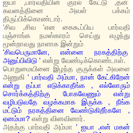
ஐயா
,
பார்வதியின் குரல் கேட்டு
,
தன்
கவனத்தினை அவள் பக்கம்
திருப்பிக்கொண்டார்.
'
சிவ
,
சிவ
'
என கைகூப்பிய பார்வதி
பஞ்சாங்க நமஸ்காரம் செய்து எழுந்து
மூன்றாவது நாளாக இன்றும்
'
சிவபெருமானே
,
என்னை நரகத்திற்கு
அனுப்பிவிடு
'
என்று வேண்டிக்கொண்டாள்.
பொறுமையினை இழந்த குருக்கள் அவளை
அணுகி
'
பார்வதி அம்மா
,
நான் கேட்கிறேன்
என்று தப்பா எடுக்காதீங்க
,
எல்லோரும்
சொர்க்கத்திற்கு போகவேணும் என்று
வழிபடுவதே வழக்கமாக இருக்க
,
நீங்க
மட்டும் நரகத்தினை வேண்டுகிறீர்களே
,
ஏனம்மா
?
என்று வினவினார்.
அதற்கு பார்வதி அம்மா
'
ஐயா
,
என் மகன்