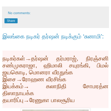
No comments:
Share
இலங்கை நடிகர் தர்ஷன் நடிக்கும் ‘சுனாமி’:
நடிகர்கள்→தர்ஷன் தர்மராஜ்
,
நிரஞ்சனி
சண்முகராஜா
,
ஹிமாலி சயுரங்கி
,
பிமல்
ஜயகொடி
,
மொனரா வீரதுங்க
இசை
→
ரோஹண வீரசிங்க
இயக்கம்
→
கலாநிதி சோமரத்ன
திஸாநாயக்க
தயாரிப்பு
→
ரேணுகா பாலசூரிய