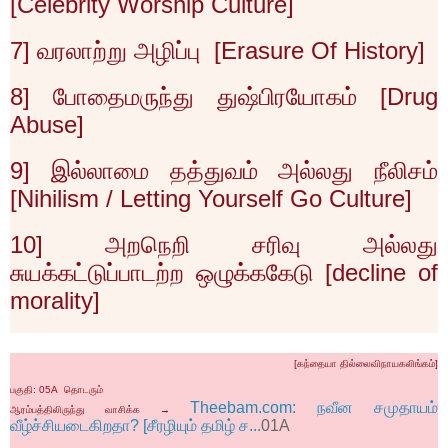
[
Celebrity Worship Culture]
7]
வரலாற்று அழிப்பு
[
Erasure Of History]
8]
போதைமருந்து துஷ்பிரயோகம் [
Drug
Abuse]
9]
இல்லாமை தத்துவம் அல்லது நீலிசம்
[
Nihilism / Letting Yourself Go Culture]
10]
அறநெறி சரிவு அல்லது
சுயக்கட்டுப்பாடற்ற ஒழுக்ககேடு [
decline of
morality]
[
கந்தையா தில்லைவிநாயகலிங்கம்]
பகுதி:
05A
தொடரும்
Theebam.com: நவீன சமுதாயம்
ஆரம்பத்திலிருந்து வாசிக்க →
வீழ்ச்சியடைகிறதா? [சீரழியும் தமிழ் ச...
01A