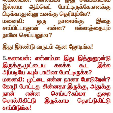
இல்லாம ஆம்லெட் போட்டிருக்கே.எனக்கு
பிடிக்காதுன்னு உனக்கு தெரியும்லே
?
மனைவி: ஒரு நாளைக்கு இதை
சாப்பிட்டாதான் என்ன
?
எல்லாத்தையும்
நானே செய்யனுமா
?
இது இரண்டு வருடம் ஆன ஜோடிங்க!
5.
கணவன்: என்னம்மா இது இத்துனூன்டு
இருக்கு.முட்டைய கலக்க கூட இல்ல
அப்படியே ஃபுல் பாயிலா போட்டிருக்க
?
மனைவி: முட்டை என்ன நானா போடுறேன்
?
கோழி போட்டது சின்னதா இருக்கு
,
அதுக்கு
நான் என்ன செய்ய
?
சும்மா குறை
சொல்லிகிட்டு இருக்காம தொட்டுகிட்டு
சாப்பிடுங்க!