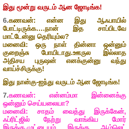
இது மூன்று வருடம் ஆன ஜோடிங்க!
6.
கணவன்: என்ன இது ஆஃபாயில்
போட்டிருக்க….நான் இத சாப்பிடவே
மாட்டேன்னு தெரியும்ல
?
மனைவி: ஒரு நாள் தின்னா ஒன்னும்
குறைஞ்சு போயிடாது.ஊருல இல்லாத
அதிசய புருஷன் எனக்குன்னு வந்து
வாய்ச்சிருக்கு!
இது நான்கு-ஐந்து வருடம் ஆன ஜோடிங்க!
7.
கணவன்: என்னம்மா இன்னைக்கு
ஒன்னும் செய்யலையா
?
மனைவி: சாதம் வைத்து இருக்கேன்
,
ஃப்ரிட்ஜில் நேற்று வாங்கிய மோர்
இருக்கு
,
முட்டையும் இருக்கு ஆம்லெட்