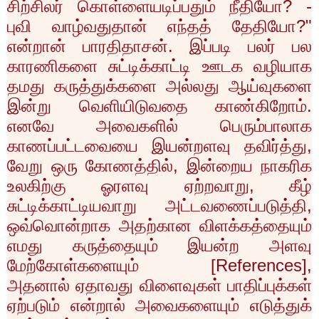
சிற்சிலர் கொள்ளையடிப்பதும் நீதியோ
? -
புவி வாழ்வதுதான் எந்தத் தேதியோ
?"
என்றான் பாரதிதாசன். இப்படி பலர் பல
காரணிகளை சுட்டிக்காட்டி ஊடக வழியாக
தமது கருத்துக்களை அல்லது ஆய்வுகளை
இன்று வெளியிடுவதை காண்கிறோம்.
எனவே அவைகளில் பெரும்பாலாக
காணப்பட்டவையை இயன்றளவு தவிர்த்து
,
வேறு ஒரு கோணத்தில்
,
இன்றைய நாகரிக
உலகிற்கு ஓரளவு ஏற்றவாறு
,
கீழ்
சுட்டிக்காட்டியவாறு அட்டவணைப்படுத்தி
,
ஒவ்வொன்றாக அதற்கான விளக்கத்தையும்
எமது கருத்தையும் இயன்ற அளவு
மேற்கோள்களையும் [
References],
அதனால் ஏதாவது விளைவுகள் பாதிப்புக்கள்
ஏற்படும் என்றால் அவைகளையும் எடுத்துக்