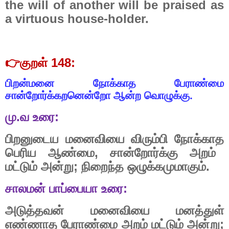
the will of another will be praised as
a virtuous house-holder.
👉
குறள்
148:
பிறன்மனை
நோக்காத
பேராண்மை
சான்றோர்க்கறனென்றோ
ஆன்ற
வொழுக்கு.
மு
.
வ
உரை
:
பிறனுடைய
மனைவியை
விரும்பி
நோக்காத
பெரிய
ஆண்மை
,
சான்றோர்க்கு
அறம்
மட்டும்
அன்று
;
நிறைந்த
ஒழுக்கமுமாகும்
.
சாலமன்
பாப்பையா
உரை
:
அடுத்தவன்
மனைவியை
மனத்துள்
எண்ணாத
பேராண்மை
அறம்
மட்டும்
அன்று
;