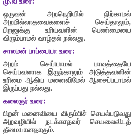
மு
.
வ
உரை
:
ஒருவன்
அறநெறியில்
நிற்காமல்
அறமில்லாதவைகளைச்
செய்தாலும்
,
பிறனுக்கு
உரியவளின்
பெண்மையை
விரும்பாமல்
வாழ்தல்
நல்லது.
சாலமன்
பாப்பையா
உரை
:
அறம்
செய்யாமல்
பாவத்தையே
செய்பவனாக
இருந்தாலும்
அடுத்தவனின்
உரிமை
ஆகிய
மனைவிமேல்
ஆசைப்படாமல்
இருப்பது
நல்லது
.
கலைஞர்
உரை
:
பிறன்
மனைவியை
விரும்பிச்
செயல்படுவது
அறவழியில்
நடக்காதவர்
செயலைவிடத்
தீமையானதாகும்.