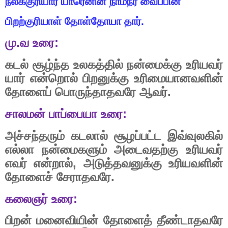
நலக்குரியார்
யாரெனின்
நாமநீர்
வைப்பின்
பிறற்குரியாள்
தோள்தோயா
தார்.
மு
.
வ
உரை
:
கடல்
சூழ்ந்த
உலகத்தில்
நன்மைக்கு
உரியவர்
யார்
என்றொல்
பிறனுக்கு
உரிமையானவளின்
தோளைப்
பொருந்தாதவரே
ஆவர்.
சாலமன்
பாப்பையா
உரை
:
அச்சந்தரும்
கடலால்
சூழப்பட்ட
இவ்வுலகில்
எல்லா
நன்மைகளும்
அடைவதற்கு
உரியவர்
எவர்
என்றால்
,
அடுத்தவனுக்கு
உரியவளின்
தோளைச்
சேராதவரே.
கலைஞர்
உரை
:
பிறன்
மனைவியின்
தோளைத்
தீண்டாதவரே