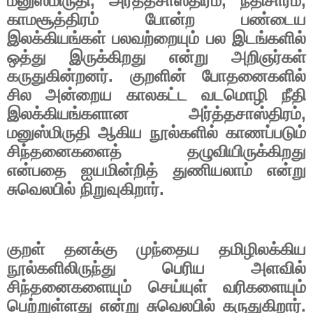
மனுஸ்மிருதி
,
அர்த்தசாஸ்திரம்
,
நீதிசாரம்
,
காமசூத்திரம்
போன்ற
பண்டைய
இலக்கியங்கள்
பலவற்றையும்
பல
இடங்களில்
ஒத்து
இருக்கிறது
என்று
அறிஞர்கள்
கருதுகின்றனர்
.
குறளின்
போதனைகளில்
சில
அன்றைய
காலகட்ட
வடமொழி
நீதி
இலக்கியங்களான
அர்த்தசாஸ்திரம்
,
மனுஸ்மிருதி
ஆகிய
நூல்களில்
காணப்படும்
சிந்தனைகளைத்
தழுவியிருக்கிறது
என்பதை
ஐயமின்றித்
துணியலாம்
என்று
சுவெலபில்
நிறுவுகிறார்
.
குறள்
தனக்கு
முந்தைய
தமிழிலக்கிய
நூல்களிலிருந்து
பெரிய
அளவில்
சிந்தனைகளையும்
செய்யுள்
வரிகளையும்
பெற்றுள்ளது
என்று
சுவெலபில்
கருதுகிறார்
.