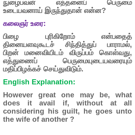
நுழைபவன்
எத்தனைப்
பெருமை
உடையவனாய்
இருந்துதான்
என்ன
?
கலைஞர்
உரை
:
பிழை
புரிகிறோம்
என்பதைத்
தினையளவுகூடச்
சிந்தித்துப்
பாராமல்
,
பிறன்
மனைவியிடம்
விருப்பம்
கொள்வது
,
எத்துணைப்
பெருமையுடையவரையும்
மதிப்பிழக்கச்
செய்துவிடும்.
English Explanation:
However great one may be, what
does it avail if, without at all
considering his guilt, he goes unto
the wife of another ?