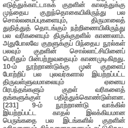
எடுத்துக்காட்டாகக்
குறளின்
காலத்துக்கு
முந்தைய
குறுந்தொகையிலிருந்து
பல
சொல்லமைப்புகளையும்
,
திருமாலைத்
துதித்துத்
தொடங்கும்
நற்றிணையிலிருந்து
பல
வரிகளையும்
திருக்குறளில்
காணலாம்
.
அதுபோலவே
குறளுக்குப்
பிந்தைய
நூல்கள்
பலவும்
குறளின்
சொல்லாட்சியினைப்
பெரிதும்
பின்பற்றுவதையும்
காணமுடிகிறது
.
10-
ம்
நூற்றாண்டுக்கு
முன்
குறளைப்
போற்றிப்
பல
புலவர்களால்
இயற்றப்பட்ட
திருவள்ளுவமாலையும்
ஏனைய
பிரபந்தங்களும்
குறள்
வரிகளைத்
தங்களுக்குள்
பதித்துக்கொண்டுள்ளன
.
[231] 9-
ம்
நூற்றாண்டு
வாக்கில்
இயற்றப்பட்ட
காதல்
இலக்கியமான
பெருங்கதை
பல
இடங்களில்
குறளின்