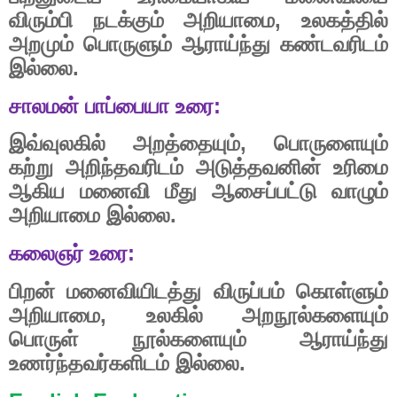
விரும்பி
நடக்கும்
அறியாமை
,
உலகத்தில்
அறமும்
பொருளும்
ஆராய்ந்து
கண்டவரிடம்
இல்லை
.
சாலமன்
பாப்பையா
உரை
:
இவ்வுலகில்
அறத்தையும்
,
பொருளையும்
கற்று
அறிந்தவரிடம்
அடுத்தவனின்
உரிமை
ஆகிய
மனைவி
மீது
ஆசைப்பட்டு
வாழும்
அறியாமை
இல்லை
.
கலைஞர்
உரை
:
பிறன்
மனைவியிடத்து
விருப்பம்
கொள்ளும்
அறியாமை
,
உலகில்
அறநூல்களையும்
பொருள்
நூல்களையும்
ஆராய்ந்து
உணர்ந்தவர்களிடம்
இல்லை.