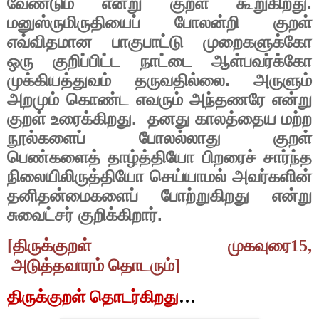
வேண்டும்
என்று
குறள்
கூறுகிறது
.
மனுஸ்ருமிருதியைப்
போலன்றி
குறள்
எவ்விதமான
பாகுபாட்டு
முறைகளுக்கோ
ஒரு
குறிப்பிட்ட
நாட்டை
ஆள்பவர்க்கோ
முக்கியத்துவம்
தருவதில்லை
.
அருளும்
அறமும்
கொண்ட
எவரும்
அந்தணரே
என்று
குறள்
உரைக்கிறது
.
தனது
காலத்தைய
மற்ற
நூல்களைப்
போலல்லாது
குறள்
பெண்களைத்
தாழ்த்தியோ
பிறரைச்
சார்ந்த
நிலையிலிருத்தியோ
செய்யாமல்
அவர்களின்
தனிதன்மைகளைப்
போற்றுகிறது
என்று
சுவைட்சர்
குறிக்கிறார்
.
திருக்குறள்
முகவுரை
[
15,
அடுத்தவாரம்
தொடரும்
]
திருக்குறள்
தொடர்கிறது
…