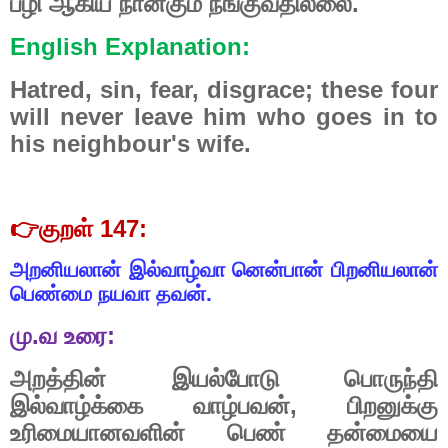
பழி
ஆகிய
நான்கும்
நீங்குவதில்லை.
English Explanation:
Hatred, sin, fear, disgrace; these four
will never leave him who goes in to
his neighbour's wife.
👉
குறள்
147:
அறனியலான்
இல்வாழ்வா
னென்பான்
பிறனியலான்
பெண்மை
நயவா
தவன்.
மு
.
வ
உரை
:
அறத்தின்
இயல்போடு
பொருந்தி
இல்வாழ்க்கை
வாழ்பவன்
,
பிறனுக்கு
உரிமையானவளின்
பெண்
தன்மையை