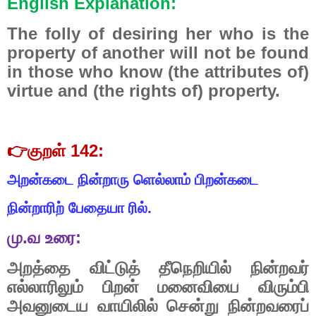
English Explanation:
The folly of desiring her who is the
property of another will not be found
in those who know (the attributes of)
virtue and (the rights of) property.
👉
குறள்
142:
அறன்கடை
நின்றாரு
ளெல்லாம்
பிறன்கடை
நின்றாரிற்
பேதையா
ரில்.
மு
.
வ
உரை
:
அறத்தை
விட்டுத்
தீநெறியில்
நின்றவர்
எல்லாரிலும்
பிறன்
மனைவியை
விரும்பி
அவனுடைய
வாயிலில்
சென்று
நின்றவரைப்