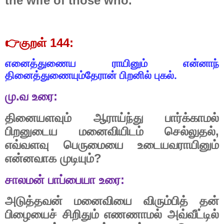
the wife of those who.
👉
குறள்
144:
எனைத்துணைய
ராயினும்
என்னாந்
தினைத்துணையும்தேரான்
பிறனில்
புகல்.
மு
.
வ
உரை
:
தினையளவும்
ஆராய்ந்து
பார்க்காமல்
பிறனுடைய
மனைவியிடம்
செல்லுதல்
,
எவ்வளவு
பெருமையை
உடையவராயினும்
என்னவாக
முடியும்
?
சாலமன்
பாப்பையா
உரை
:
அடுத்தவன்
மனைவியை
விரும்பித்
தன்
பிழையைச்
சிறிதும்
எணணாமல்
அவ்வீட்டில்