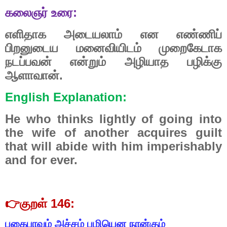
கலைஞர்
உரை
:
எளிதாக
அடையலாம்
என
எண்ணிப்
பிறனுடைய
மனைவியிடம்
முறைகேடாக
நடப்பவன்
என்றும்
அழியாத
பழிக்கு
ஆளாவான்.
English Explanation:
He who thinks lightly of going into
the wife of another acquires guilt
that will abide with him imperishably
and for ever.
👉
குறள்
146:
பகைபாவம்
அச்சம்
பழியென
நான்கும்