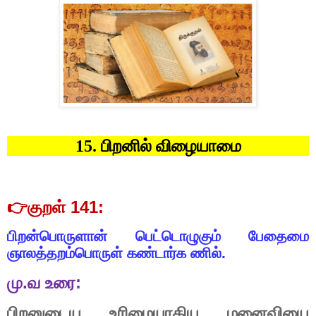
பிறனில்
விழையாமை
15.
👉குறள்
141:
பிறன்பொருளான்
பெட்டொழுகும்
பேதைமை
ஞாலத்தறம்பொருள்
கண்டார்க
ணில்.
மு
.
வ
உரை
:
பிறனுடைய
உரிமையாகிய
மனைவியை