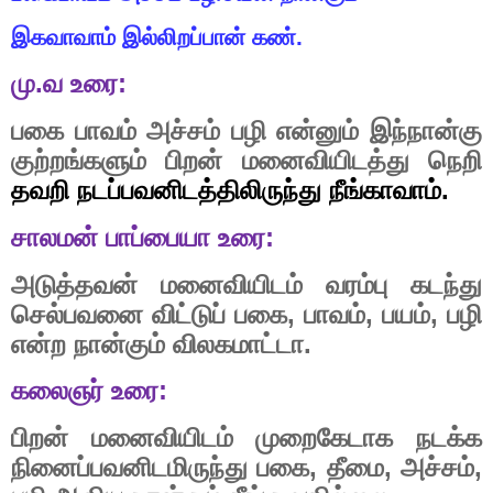
இகவாவாம்
இல்லிறப்பான்
கண்.
மு
.
வ
உரை
:
பகை
பாவம்
அச்சம்
பழி
என்னும்
இந்நான்கு
குற்றங்களும்
பிறன்
மனைவியிடத்து
நெறி
தவறி
நடப்பவனிடத்திலிருந்து
நீங்காவாம்
.
சாலமன்
பாப்பையா
உரை
:
அடுத்தவன்
மனைவியிடம்
வரம்பு
கடந்து
செல்பவனை
விட்டுப்
பகை
,
பாவம்
,
பயம்
,
பழி
என்ற
நான்கும்
விலகமாட்டா
.
கலைஞர்
உரை
:
பிறன்
மனைவியிடம்
முறைகேடாக
நடக்க
நினைப்பவனிடமிருந்து
பகை
,
தீமை
,
அச்சம்
,