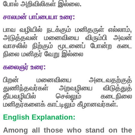
போல்
அறிவிலிகள்
இல்லை
.
சாலமன்
பாப்பையா
உரை
:
பாவ
வழியில்
நடக்கும்
மனிதருள்
எல்லாம்
,
அடுத்தவன்
மனைவியை
விரும்பி
அவன்
வாசலில்
நிற்கும்
மூடனைப்
போன்ற
கடை
நிலை
மனிதர்
வேறு
இல்லை
கலைஞர்
உரை
:
பிறன்
மனைவியை
அடைவதற்குத்
துணிந்தவர்கள்
அறவழியை
விடுத்துத்
தீயவழியில்
செல்லும்
கடைநிலை
மனிதர்களைக்
காட்டிலும்
கீழானவர்கள்.
English Explanation:
Among all those who stand on the