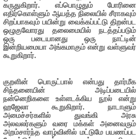
கருதுகிறார்
.
எப்பொழுதும்
போரினை
எதிர்கொள்ளும்
ஆயத்த
நிலையில்
சீராகவும்
சிறப்பாகவும்
பயின்று
வைக்கப்பட்டு
திறன்பட
ஒழுகுவோரது
தலைமையில்
நடத்தப்படும்
ஒரு
படையானது
ஒரு
நாட்டின்
இன்றியமையா
அங்கமாகும்
என்று
வள்ளுவர்
கூறுகிறார்
.
குறளின்
பொருட்பால்
என்பது
தார்மீக
சிந்தனையின்
அடிப்படையில்
நன்னெறிகளை
உள்ளடக்கிய
நூல்
என்று
ஹஜேலா
கூறுகிறார்
.
நாடாளும்
அமைச்சர்களில்
துவங்கி
அரசு
அலவலர்களும்
வரை
மக்கள்
அனைவரும்
அறம்சார்ந்த
வாழ்வினில்
மட்டுமே
பயணப்பட