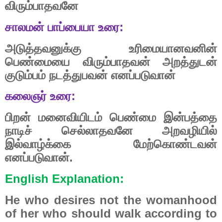
விரும்பாதவனே
சாலமன்
பாப்பையா
உரை
:
அடுத்தவனுக்கு
உரிமையானவனின்
பெண்மையை
விரும்பாதவன்
அறத்துடன்
குடும்பம்
நடத்துபவன்
எனப்படுவான்
கலைஞர்
உரை
:
பிறன்
மனைவியிடம்
பெண்மை
இன்பத்தை
நாடிச்
செல்லாதவனே
அறவழியில்
இல்வாழ்க்கை
மேற்கொண்டவன்
எனப்படுவான்.
English Explanation:
He who desires not the womanhood
of her who should walk according to