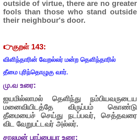
outside of virtue, there are no greater
fools than those who stand outside
their neighbour's door.
👉
குறள்
143:
விளிந்தாரின்
வேறல்லர்
மன்ற
தெளிந்தாரில்
தீமை
புரிந்தொழுகு
வார்.
மு
.
வ
உரை
:
ஐயமில்லாமல்
தெளிந்து
நம்பியவருடைய
மனைவியிடத்தே
விருப்பம்
கொண்டு
தீமையைச்
செய்து
நடப்பவர்
,
செத்தவரை
விட
வேறுபட்டவர்
அல்லர்
.
சாலமன்
பாப்பையா
உரை
: