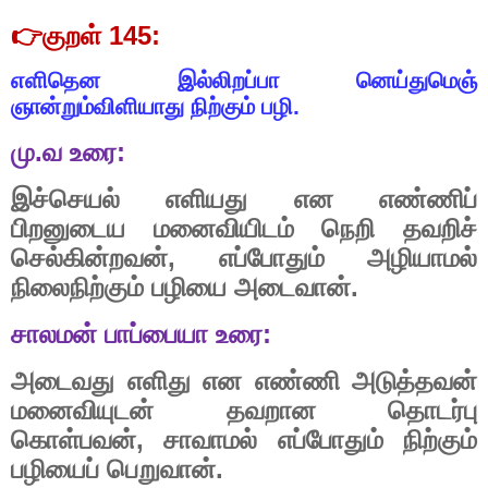
👉
குறள்
145:
எளிதென
இல்லிறப்பா
னெய்துமெஞ்
ஞான்றும்விளியாது
நிற்கும்
பழி.
மு
.
வ
உரை
:
இச்செயல்
எளியது
என
எண்ணிப்
பிறனுடைய
மனைவியிடம்
நெறி
தவறிச்
செல்கின்றவன்
, ‌
எப்போதும்
அழியாமல்
நிலைநிற்கும்
பழியை
அடைவான்.
சாலமன்
பாப்பையா
உரை
:
அடைவது
எளிது
என
எண்ணி
அடுத்தவன்
மனைவியுடன்
தவறான
தொடர்பு
கொள்பவன்
,
சாவாமல்
எப்போதும்
நிற்கும்
பழியைப்
பெறுவான்
.