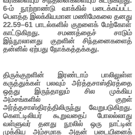
வரிகளையும்
சிந்தனைகளையும்
சுட்டுகிறது
.
6-
ம்
நூற்றாண்டு
வாக்கில்
படைக்கப்பட்ட
பெளத்த
இலக்கியமான
மணிமேகலை
தனது
22.59–61
பாடல்களில்
குறளைக்
மேற்கோள்
காட்டுகிறது
.
சமணத்தைச்
சாடும்
இந்நூலானது
குறளின்
சிந்தனைகளைத்
தன்னில்
ஏற்பது
நோக்கத்தக்கது
.
திருக்குறளின்
இரண்டாம்
பாலிலுள்ள
கருத்துக்கள்
பலவும்
அர்த்தசாஸ்திரத்தை
ஒத்து
இருந்தாலும்
சில
முக்கிய
அம்சங்களில்
குறள்
அர்த்தசாஸ்திரத்திலிருந்து
வேறுபடுகிறது
.
கெளட்டிலியர்
கூறுவதைப்
போலல்லாது
வள்ளுவர்
தனது
நூலில்
ஒரு
நாட்டின்
முக்கிய
அம்சமாக
அதன்
படையினைக்