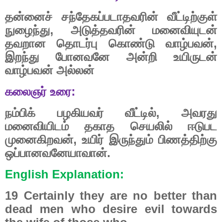
தன்னைச்
சந்தேகப்படாதவரின்
வீட்டிற்குள்
நுழைந்து
,
அடுத்தவரின்
மனைவியுடன்
தவறான
தொடர்பு
கொண்டு
வாழ்பவன்
,
இறந்து
போனவனே
அன்றி
உயிருடன்
வாழ்பவன்
அல்லன்
கலைஞர்
உரை
:
நம்பிக்
பழகியவர்
வீட்டில்
,
அவரது
மனைவியிடம்
தகாத
செயலில்
ஈடுபட
முனைகிறவன்
,
உயிர்
இருந்தும்
பிணத்திற்கு
ஒப்பானவனேயாவான்.
English Explanation:
19 Certainly they are no better than
dead men who desire evil towards