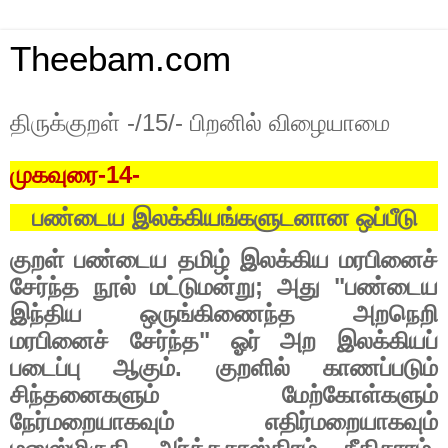
Theebam.com
திருக்குறள் -/15/- பிறனில் விழையாமை
முகவுரை-14-
பண்டைய இலக்கியங்களுடனான
ஒப்பீடு
குறள்
பண்டைய
தமிழ்
இலக்கிய
மரபினைச்
சேர்ந்த
நூல்
மட்டுமன்று
;
அது
"
பண்டைய
இந்திய
ஒருங்கிணைந்த
அறநெறி
மரபினைச்
சேர்ந்த
"
ஓர்
அற
இலக்கியப்
படைப்பு
ஆகும்
.
குறளில்
காணப்படும்
சிந்தனைகளும்
மேற்கோள்களும்
நேர்மறையாகவும்
எதிர்மறையாகவும்