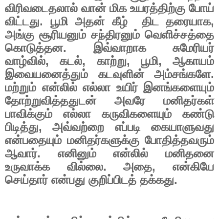
விரிவடைதலால்
வான்
மிக
உயரத்திற்கு
போய்
விட்டது
.
பூமி
அதன்
கீழ்
திட
தரையாக
,
அங்கு
சூரியனும்
சந்திரனும்
வெளிச்சத்தை
கொடுத்தன
.
இவ்வாறாக
சுமேரியர்
வாழ்வில்
,
கடல்
,
காற்று
,
பூமி
,
ஆகாயம்
இவையனைத்தும்
கடவுளின்
அம்சங்களே
.
மற்றும்
என்லில்
எல்லா
உயிர்
இனங்களையும்
தோற்றுவித்ததுடன்
அவரே
மனிதர்கள்
பாவிக்கும்
எல்லா
கருவிகளையும்
கண்டு
பிடித்து
,
அவ்வற்றை
எப்படி
கையாளுவது
என்பதையும்
மனிதர்களுக்கு
போதித்தவரும்
ஆவார்
.
எனினும்
என்லில்
மனிதனை
உருவாக்க
வில்லை
.
அதை
,
என்கியே
செய்தார்
என்பது
குறிப்பிடத்
தக்கது
.