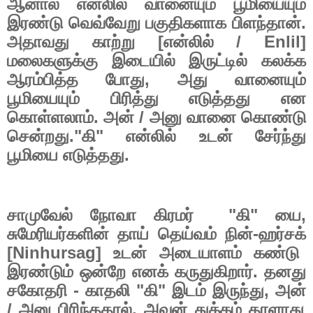
ஆனால்
என்லில்
வானையும்
பூமியையும்
இரண்டு
வெவ்வேறு
பகுதிகளாக
பிளந்தான்
.
அதாவது
காற்று
[
என்லில்
/ Enlil]
மலைகளுக்கு
இடையில்
இருட்டில்
கலக்க
ஆரம்பித்த
போது
,
அது
வானையும்
பூமியையும்
பிரித்து
எடுத்தது
என
கொள்ளலாம்
.
அன்
/
அனு
வானை
கொண்டு
சென்றது
."
கி
"
என்லில்
உடன்
சேர்ந்து
பூமியை
எடுத்தது
.
சாமுவேல்
நோவா
கிரமர்
"
கி
"
யை
,
சுமேரியர்களின்
தாய்
தெய்வம்
நின்
-
ஹர்சக்
[Ninhursag]
உடன்
அடையாளம்
கண்டு
இரண்டும்
ஒன்றே
எனக்
கருதுகிறார்
.
தனது
சகோதரி
-
காதலி
"
கி
"
இடம்
இருந்து
,
அன்
/
அனு
பிரிந்ததால்
,
அவன்
துக்கம்
தாளாது