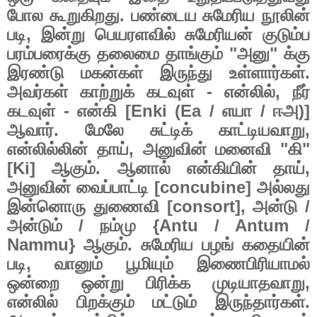
போல
கூறுகிறது
.
பண்டைய
சுமேரிய
நூலின்
படி
,
இன்று
பெயரளவில்
சுமேரியன்
குடும்ப
பரம்பரைக்கு
தலைமை
தாங்கும்
"
அனு
"
க்கு
இரண்டு
மகன்கள்
இருந்து
உள்ளார்கள்
.
அவர்கள்
காற்றுக்
கடவுள்
-
என்லில்
,
நீர்
கடவுள்
-
என்கி
[Enki (Ea /
எயா
/
ஈஅ
)]
ஆவார்
.
மேலே
சுட்டிக்
காட்டியவாறு
,
என்லில்லின்
தாய்
,
அனுவின்
மனைவி
"
கி
"
[Ki]
ஆகும்
.
ஆனால்
என்கியின்
தாய்
,
அனுவின்
வைப்பாட்டி
[concubine]
அல்லது
இன்னொரு
துணைவி
[consort],
அன்டு
/
அன்டும்
/
நம்மு
{Antu / Antum /
Nammu}
ஆகும்
.
சுமேரிய
பழங்
கதையின்
படி
,
வானும்
பூமியும்
இணைபிரியாமல்
ஒன்றை
ஒன்று
பிரிக்க
முடியாதவாறு
,
என்லில்
பிறக்கும்
மட்டும்
இருந்தார்கள்
.