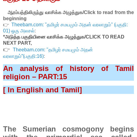
ஆரம்பத்திலிருந்து வாசிக்க அழுத்துக/
Click to read from the
beginning
👉
Theebam.com: "தமிழர் சமயமும் அதன் வரலாறும்'' (பகுதி:
01) ஒரு அலசல்
:
*அடுத்த பகுதியினை வாசிக்க அழுத்துக/CLICK TO READ
NEXT PART,
👉
Theebam.com: "தமிழர் சமயமும் அதன்
வரலாறும்”(பகுதி:16)
:
An analysis of history of Tamil
religion – PART:15
[ In English and Tamil]
The Sumerian cosmogony begins