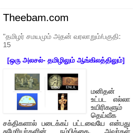
Theebam.com
"தமிழர் சமயமும் அதன் வரலாறும்/பகுதி:
15
[
ஒரு
அலசல்- தமிழிலும் ஆங்கிலத்திலும்
]
மனிதன்
உட்பட
எல்லா
உயிரிகளும்
தெய்வீக
சக்திகளால்
படைக்கப்
பட்டவையே
என்பது
சுமேரியர்களின்
நம்பிக்கை
.
அவர்கள்