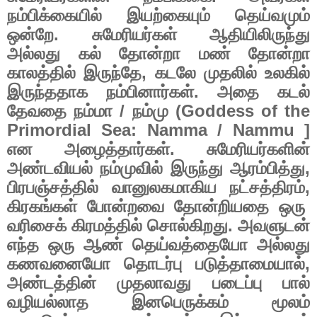
நம்பிக்கையில்
இயற்கையும்
தெய்வமும்
ஒன்றே
.
சுமேரியர்கள்
ஆதியிலிருந்து
அல்லது
கல்
தோன்றா
மண்
தோன்றா
காலத்தில்
இருந்தே
,
கடலே
முதலில்
உலகில்
இருந்ததாக
நம்பினார்கள்
.
அதை
கடல்
தேவதை
நம்மா
/
நம்மு
(Goddess of the
Primordial Sea: Namma / Nammu ]
என
அழைத்தார்கள்
.
சுமேரியர்களின்
அண்டவியல்
நம்முவில்
இருந்து
ஆரம்பித்து
,
பிரபஞ்சத்தில்
வானுலகமாகிய
நட்சத்திரம்
,
கிரகங்கள்
போன்றவை
தோன்றியதை
ஒரு
வரிசைக்
கிரமத்தில்
சொல்கிறது
.
அவளுடன்
எந்த
ஒரு
ஆண்
தெய்வத்தையோ
அல்லது
கணவனையோ
தொடர்பு
படுத்தாமையால்
,
அண்டத்தின்
முதலாவது
படைப்பு
பால்
வழியல்லாத
இனபெருக்கம்
மூலம்