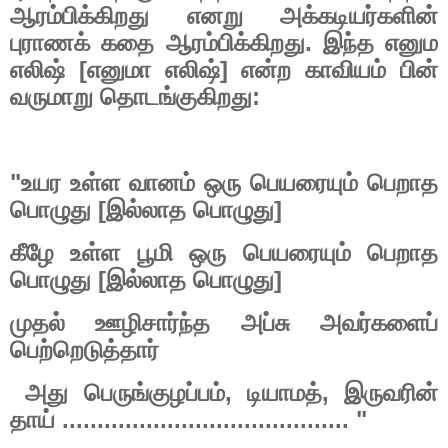
ஆரம்பிக்கிறது
எனறு
அக்கடியர்களின்
புராணக்
கதை
ஆரம்பிக்கிறது
.
இந்த
எனும
எலிஷ்
[
எனுமா
எலிஷ்
]
என்ற
காவியம்
பின்
வருமாறு
தொடங்குகிறது
:
"
உயர
உள்ள
வானம்
ஒரு
பெயரையும்
பெறாத
பொழுது
[
இல்லாத
பொழுது
]
கீழே
உள்ள
பூமி
ஒரு
பெயரையும்
பெறாத
பொழுது
[
இல்லாத
பொழுது
]
முதல்
ஊழிசார்ந்த
அப்சு
அவர்களைப்
பெற்றெடுத்தார்
அது
பெருங்குழப்பம்
,
டியாமத்
,
இருவரின்
தாய்
......................................... "