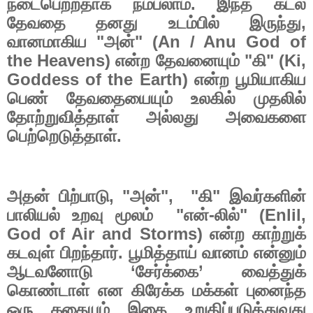
நடைபெற்றதாக
நம்பலாம்
.
இந்த
கடல்
தேவதை
தனது
உடம்பில்
இருந்து
,
வானமாகிய
"
அன்
" (An / Anu God of
the Heavens)
என்ற
தேவனையும்
"
கி
" (Ki,
Goddess of the Earth)
என்ற
பூமியாகிய
பெண்
தேவதையையும்
உலகில்
முதலில்
தோற்றுவித்தாள்
அல்லது
அவைகளை
பெற்றெடுத்தாள்
.
அதன்
பிற்பாடு
, "
அன்
",
"
கி
"
இவர்களின்
பாலியல்
உறவு
மூலம்
"
என்
-
லில்
" (Enlil,
God of Air and Storms)
என்ற
காற்றுக்
கடவுள்
பிறந்தார்
.
பூமித்தாய்
வானம்
என்னும்
ஆடவனோடு
‘
சேர்க்கை
’
வைத்துக்
கொண்டாள்
என
கிரேக்க
மக்கள்
புனைந்த
ஒரு
கதையும்
இதை
உறுதிப்படுத்துவது