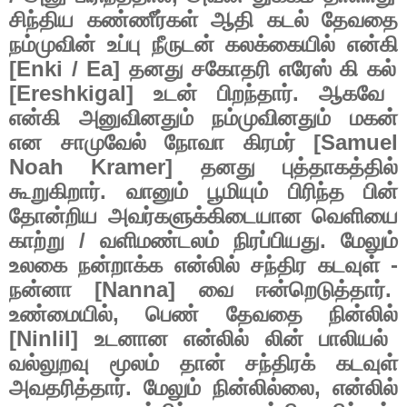
சிந்திய
கண்ணீர்கள்
ஆதி
கடல்
தேவதை
நம்முவின்
உப்பு
நீருடன்
கலக்கையில்
என்கி
[Enki / Ea]
தனது
சகோதரி
எரேஸ்
கி
கல்
[Ereshkigal]
உடன்
பிறந்தார்
.
ஆகவே
என்கி
அனுவினதும்
நம்முவினதும்
மகன்
என
சாமுவேல்
நோவா
கிரமர்
[Samuel
Noah Kramer]
தனது
புத்தாகத்தில்
கூறுகிறார்
.
வானும்
பூமியும்
பிரிந்த
பின்
தோன்றிய
அவர்களுக்கிடையான
வெளியை
காற்று
/
வளிமண்டலம்
நிரப்பியது
.
மேலும்
உலகை
நன்றாக்க
என்லில்
சந்திர
கடவுள்
-
நன்னா
[Nanna]
வை
ஈன்றெடுத்தார்
.
உண்மையில்
,
பெண்
தேவதை
நின்லில்
[Ninlil]
உடனான
என்லில்
லின்
பாலியல்
வல்லுறவு
மூலம்
தான்
சந்திரக்
கடவுள்
அவதரித்தார்
.
மேலும்
நின்லில்லை
,
என்லில்