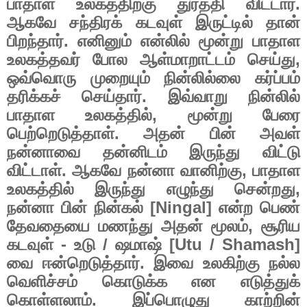
பாதாள
உலகத்திற்கு
துரத்தி
விட்டார்
.
ஆகவே
சந்திரக்
கடவுள்
இருட்டில்
தான்
பிறந்தார்
.
எனினும்
என்லில்
மூன்று
பாதாள
உலகத்தவர்
போல
ஆள்மாறாட்டம்
செய்து
,
ஒவ்வொரு
முறையும்
நின்லில்லை
கர்ப்பம்
தரிக்கச்
செய்தார்
.
இவ்வாறு
நின்லில்
பாதாள
உலகத்தில்
,
மூன்று
பேரை
பெற்றெடுத்தாள்
.
அதன்
பின்
அவள்
நன்னாவை
தன்னிடம்
இருந்து
விட்டு
விட்டாள்
.
ஆகவே
நன்னா
வானிற்கு
,
பாதாள
உலகத்தில்
இருந்து
எழுந்து
சென்றது
,
நன்னா
பின்
நின்கல்
[Ningal]
என்ற
பெண்
தேவதையை
மணந்து
அதன்
மூலம்
,
சூரிய
கடவுள்
-
உடு
/
ஷமாஷ்
[Utu / Shamash]
வை
ஈன்றெடுத்தார்
.
இவை
உலகிற்கு
நல்ல
வெளிச்சம்
கொடுக்க
என
எடுத்துக்
கொள்ளலாம்
.
இப்பொழுது
காற்றின்