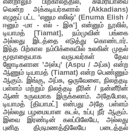
என்றாலும்
பிற்காலத்தில்
,
சுமேரியாவை
வென்ற
அக்கடியர்களால்
(Akkadians)
எழுதப்
பட்ட
’
எனும
எலிஷ்
’ (Enuma Elish /
ஈனும்
-
மா
-
எல்
-
இசு
']
என்னும்
நூலில்
,
டியாமத்
[Tiamat],
நம்முவின்
பங்கை
அல்லது
இடத்தை
எடுத்து
கொண்டார்
.
இந்த
பிற்கால
நம்பிக்கையில்
உலகின்
முதல்
மூதாதையாக
வருபவர்கள்
தேவ
ஜோடிகளான
’
அஸ்பு
’ (Aspu /
அப்சு
)
என்ற
ஆணும்
டியாமத்
(Tiamat)
என்ற
பெண்ணும்
ஆகும்
.
இங்கு
,
அப்சு
,
ஒருவேளை
,
நிலத்தடி
பள்ளம்
மற்றும்
நிலத்தடி
நீரின்
/
நன்னீரின்
ஆண்
உருவமாக
இருக்கலாம்
.
அதேபோல
,
டியாமத்
[
தியாமட்
]
என்பது
அதே
பள்ளம்
அல்லது
பழமையான
கடல்
,
உப்பு
நீர்
ஆகும்
.
இவை
இரண்டின்
கலப்பிலேயே
,
அல்லது
புனித
திருமணத்திலேயே
படைத்தல்