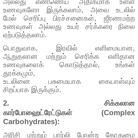
அல்லது
எண்ணெய்
அதிகமாக
உள்ள
உணவுகளோ
இருக்கலாம்
,
அவை
உடலில்
மேல்
செரிப்பு
பிரச்சனைகள்
,
ஜீரணமற்ற
உணவுகள்
அல்லது
உயர்
சர்க்கரை
நிலை
ஏற்படுத்தலாம்
.
பொதுவாக
,
இரவில்
எளிமையான
,
ஆறுதலான
மற்றும்
செரிக்க
எளிதான
உணவுகளைக்
கொடுத்தால்
,
உங்கள்
தூக்கமும்
,
உடலினை
பசுமையாக
கையாள்வும்
சிறப்பாக
இருக்கும்
.
2.
சிக்கலான
கார்போஹைட்ரேட்டுகள்
(Complex
Carbohydrates):
அரிசி மற்றும் பார்லி போன்ற கோதுமை