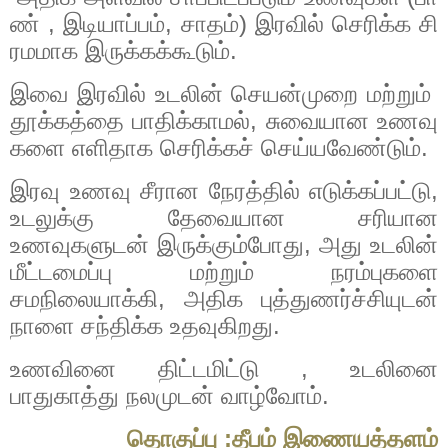
ண்
,
இடியாப்பம்
,
சாதம்
)
இரவில்
செரிக்க
சி
ரமமாக
இருக்கக்கூடும்
.
இவை
இரவில்
உடலின்
செயன்முறை
மற்றும்
தூக்கத்தை
பாதிக்காமல்
,
சுவையான
உணவு
களை
எளிதாக
செரிக்கச்
செய்யவேண்டும்
.
இரவு உணவு சீரான நேரத்தில் எடுக்கப்பட்டு,
உடலுக்கு தேவையான சரியான
உணவுகளுடன் இருக்கும்போது, அது உடலின்
மீட்டமைப்பு மற்றும் நரம்புகளை
சமநிலையாக்கி, அதிக புத்துணர்ச்சியுடன்
நாளை சந்திக்க உதவுகிறது.
உணவினை
திட்டமிட்டு
,
உடலினை
பாதுகாத்து
நலமுடன்
வாழ்வோம்
.
தொகுப்பு
:
தீபம்
இணையத்தளம்