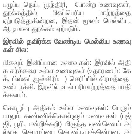
பழுப்பு நெய், முந்திரி, போன்ற உணவுகள்,
தூக்கத்தில் மிகப்பெரிய மாற்றத்தை
ஏற்படுத்துகின்றன, இதன் மூலம் மெல்லிய,
ஆழமான தூக்கம் ஏற்படும்.
இரவில்
தவிர்க்க
வேண்டிய
மெல்லிய
உணவு
கள்
சில
:
மிகவும்
இனிப்பான
உணவுகள்
:
இரவில்
அதி
க
சர்க்கரை
உள்ள
உணவுகள்
(
உதாரணம்
:
கே
க்
,
பிஸ்கட்
,ஐஸ்கிரீம்
)
செரிப்பில்
சிரமத்தை
உண்டாக்கி
,
இரவில்
உடல்
பரிமாற்றத்தை
பாதி
க்கலாம்
.
கொழுப்பு
அதிகம்
உள்ள
உணவுகள்
:
பெரும்
பாலும்
கண்ணிக்கொள்ளும்
உணவுகள்
(
பஜ்
ஜி
,
பூரி
,
பன்றிக்கறி
)
மிகுந்த
எண்ணெய்
அ
ல்லது
கொழுப்பை
கொண்டிருக்கின்றன
,
அ