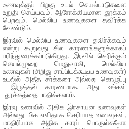
உணவுக்குப் பிறகு உடல் செயல்பாடுகளை
உறுதி செய்யவும், ஆரோக்கியமான தூக்கம்
பெறவும், மெல்லிய உணவுகளை தவிர்க்க
வேண்டும்.
இரவில்
மெல்லிய
உணவுகளை
தவிர்க்கவும்
என்று
கூறுவது
சில
காரணங்களுக்காகப்
பரிந்துரைக்கப்படுகிறது
.
இரவில்
செரிக்கும்
செயல்முறை
மெதுவாகி
,
மெல்லிய
உணவுகள்
(
சிறிது
சாப்பிடக்கூடிய
உணவுகள்
)
உடலில்
அதீத
சர்க்கரை
அல்லது
கொழுப்பு
இருத்தல்
காரணமாக
,
அது
உங்கள்
தூக்கத்தை
பாதிக்கலாம்
.
இரவு
உணவில்
அதிக
இரசாயன
உணவுகள்
அல்லது
மிக
எளிதாக
செரியாத
உணவுகள்
,
மாதிரியாக
அதிக
காரப் பொருள்களோ