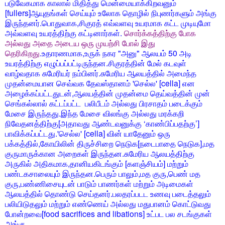
படுவேகமாக காலால் மிதித்து மென்மையாக்கிறவனும்
[fullers]ஆயுதங்கள் செய்யும் உலோக தொழில் நிபுணர்களும் அங்கு
இருந்தனர்.பொதுவாக,சிகுரத் எவ்வளவு உயரமாக கட்ட முடியுமோ
அவ்வளவு உயரத்திற்கு கட்டினார்கள்.
சொர்க்கத்திற்கு போக
அல்லது அதை அடைய ஒரு முயற்சி போல் இது
தெரிகிறது
.உதாரணமாக,உருக் நகர "அனு" ஆலயம் 50 அடி
உயரத்திற்கு எழுப்பப்பட்டிருந்தன.சிகுரத்தின் மேல் கடவுள்
வாழ்வதாக சுமேரியர் நம்பினர்.சுமேரிய ஆலயத்தில் அமைந்த
முதன்மையான செவ்வக தேவஸ்தானம் 'செல்ல' [cella] என
அழைக்கப்பட்டதுடன்,ஆலயத்தின் முதன்மை தெய்வத்தின் முன்
செங்கல்லால் கட்டப்பட்ட பலிபீடம் அல்லது பிரசாதம் படைக்கும்
மேசை இருந்தது.இந்த மேசை விலங்கு அல்லது மரக்கறி
நிவேதனத்திற்கு[அதாவது ஆண்டவனுக்கு ‘காண்பிப்பதற்கு’]
பாவிக்கப்பட்டது.'செல்ல' [cella] வின் யாதேனும் ஒரு
பக்கத்தில்,கோயிலின் திருச்சிறை நெடுக[நடைபாதை நெடுக],மத
குருமாருக்கான அறைகள் இருந்தன.சுமேரிய ஆலயத்திற்கு
அருகில் அதிகமாக,தானியகிடங்கும் [களஞ்சியம்] மற்றும்
பண்டகசாலையும் இருந்தன.பெரும் பாலும்,மத குரு,பெண் மத
குரு,பண்ணிசையுடன் பாடும் பாணர்கள் மற்றும் அடிமைகள்
ஆலயத்தில் தொண்டு செய்தனர்.பலதரப்படட உணவு படைத்தலும்
பலியிடுதலும் மற்றும் எண்ணெய் அல்லது மதுபானம் கொட்டுவது
போன்றவை[food sacrifices and libations] உட்பட பல சடங்குகள்
அங்கு