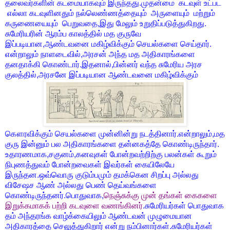
தலைவர்களின் கடமையாகவும் இருந்தது.முதன்மை கடவுள் உட்பட
எல்லா கடவுளினதும் நல்லெண்ணத்தையும் அருளையும் மற்றும்
கருணையையும் பெறுவதை,இது மேலும் உறுதிப்படுத்துகிறது.
சுமேரியரின் ஆரம்ப காலத்தில் மத குருவே
இப்படியான,ஆண்டவனை மகிழ்விக்கும் செயல்களை செய்தார்.
என்றாலும் நாளடைவில்,அரசன் அந்த மத அதிகாரங்களை
தனதாக்கி கொண்டார்.இதனால்,பின்னர் வந்த சுமேரிய அரச
குலத்தில்,அரசனே இப்படியான ஆண்டவனை மகிழ்விக்கும்
கௌரவிக்கும் செயல்களை முன்னின்று நடத்தினார்.என்றாலும்,மத
குரு இன்னும் பல அதிகாரங்களை தன்னகத்தே கொண்டிருந்தார்.
உதாரணமாக,சகுனம்,கனவுகள் போன்றவற்றிற்கு பலன்கள் கூறும்
நிபுணத்துவம் போன்றவைகள் இவர்கள் கையிலேயே
இருந்தன.ஒவ்வொரு குடும்பமும் தமக்கென சிறப்பு அல்லது
விசேஷச ஆண் அல்லது பெண் தெய்வங்களை
கொண்டிருந்தனர்.பொதுவாக,
நெஞ்சுக்கு முன் தங்கள் கைகளை
இறுக்கமாகக் பற்றி கடவுளை வணங்கினர்
.சுமேரியர்கள் பொதுவாக
தம் அந்தரங்க வாழ்க்கையிலும் ஆண்டவன் முழுமையான
அதிகாரத்தை செலுத்துகிறார் என்று நம்பினார்கள்.சுமேரியர்கள்