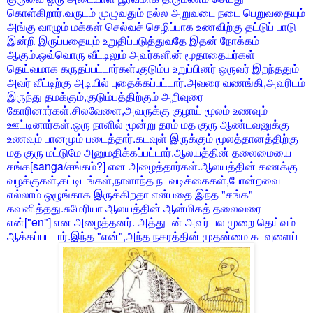
கொள்கிறார்.வருடம் முழுவதும் நல்ல அறுவடை நடை பெறுவதையும்
அங்கு வாழும் மக்கள் செல்வச் செழிப்பாக உணவிற்கு தட்டுப் பாடு
இன்றி இருப்பதையும் உறுதிப்படுத்துவதே இதன் நோக்கம்
ஆகும்.ஒவ்வொரு வீட்டிலும் அவர்களின் மூதாதையர்கள்
தெய்வமாக கருதப்பட்டார்கள்.குடும்ப உறுப்பினர் ஒருவர் இறந்ததும்
அவர் வீட்டிற்கு அடியில் புதைக்கப்பட்டார்.அவரை வணங்கி,அவரிடம்
இருந்து தமக்கும்,குடும்பத்திற்கும் அறிவுரை
கோரினார்கள்.சிலவேளை,அவருக்கு குழாய் மூலம் உணவும்
ஊட்டினார்கள்.ஒரு நாளில் மூன்று தரம் மத குரு ஆண்டவனுக்கு
உணவும் பானமும் படைத்தார்.கடவுள் இருக்கும் மூலத்தானத்திற்கு
மத குரு மட்டுமே அனுமதிக்கப்பட்டார்.ஆலயத்தின் தலைமையை
சங்க[sanga/சங்கம்?] என அழைத்தார்கள்.ஆலயத்தின் கணக்கு
வழக்குகள்,கட்டிடங்கள்,நாளாந்த நடவடிக்கைகள்,போன்றவை
எல்லாம் ஒழுங்காக இருக்கிறதா என்பதை இந்த "சங்க"
கவனித்தது.சுமேரியா ஆலயத்தின் ஆன்மிகத் தலைவரை
என்["en"] என அழைத்தனர். அத்துடன் அவர் பல முறை தெய்வம்
ஆக்கப்படடார்.இந்த "என்",அந்த நகரத்தின் முதன்மை கடவுளைப்