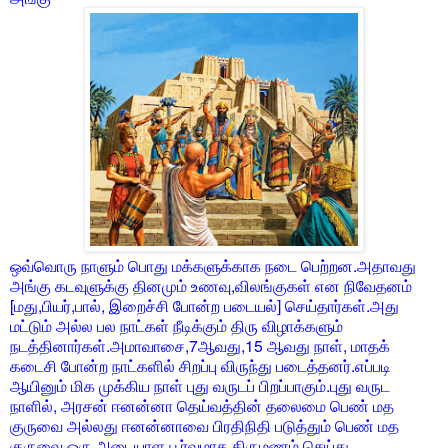
ஒவ்வொரு நாளும் பொது மக்களுக்காக நடை பெற்றன.அதாவது
அங்கு கடவுளுக்கு தினமும் உணவு,விலங்குகள் என நிவேதனம்
[மது,பியர்,பால், இறைச்சி போன்ற படையல்] செய்தார்கள்.அது
மட்டும் அல்ல பல நாட்கள் நீடிக்கும் திரு விழாக்களும்
நடத்தினார்கள்.அமாவாசை,7ஆவது,15 ஆவது நாள், மாதக்
கடைசி போன்ற நாட்களில் சிறப்பு விருந்து படைத்தனர்.எப்படி
ஆயினும் மிக முக்கிய நாள் புது வருடப் பிறப்பாகும்.புது வருட
நாளில், அரசன் ஈனன்னா தெய்வத்தின் தலைமை பெண் மத
குருவை அல்லது ஈனன்னாவை பிரதிநிதி படுத்தும் பெண் மத
குருவை ஒரு அடையாள பூர்வமாக திருமணம் செய்து