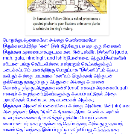
பொறுத்து,ஆணாகவோ அல்லது பெண்ணாகவோ
இருக்கலாம்.இந்த "என்" இன் கீழ்,வேறு பல மத குரு நிலைகள்
இருந்தன.உதாரணமாக,குட,மக,கல, நின்டின்கிர், இஸ்ஹிப் [guda,
mah, gala, nindingir, and ishib]போன்றவை ஆகும்.இவர்களின்
சரியான பங்கு தெரியவில்லை.என்றாலும் தெய்வத்துக்குப்
படைக்கப்படும் பானத்திற்கு பொறுப்பாக "இஸ்ஹிப்"பும் ஆலய
கவிஞர் அல்லது பாடகராக "கல"வும் இருந்தனர்.அத்துடன்
ஒவ்வொரு நகரமும் ஒரு ஆளுநரை அல்லது அரசனை
கொண்டிருந்தது.ஆளுநரை என்சி(ensi) எனவும் அரசனை(lugal)
எனவும் அழைத்தனர்.இவர்களுக்கு ஆலயம் கட்டுதல்,அதை
பராமரித்தல் போன்ற பல மத கடமைகள் அடிக்கடி
இருந்தன.அரசனின் மனைவியை அல்லது அரசியை நின்(nin) என
அழைத்தனர்.இந்த "நின்" அதிகமாக,ஆலய பெண் கடவுளின்
நடவடிக்கைகளை நிர்வகிக்கும் முக்கிய பொறுப்புகளை
கையாண்டார்.நகர முதன்மைத் தெய்வத்தை அல்லது முதமைத்
காவல் தெய்வத்தை இன்பம் மூட்டி மகிழ்விப்பது அந்தந்த நகர