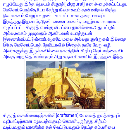
எழும்பியது.இந்த ஆலயம் சிகுரத்[ ziggurat] என அழைக்கப்பட்டது.
மெசொப்பொத்தேமியா சேற்று நிலமாகவும்,தண்ணீரால் நிரந்த
நிலமாகவும்,மேலும் வறண்ட சம மட்டமான தரையாகவும்
இருந்தது.இதனால்,ஆண்டவனை வணங்குவதற்காக உயரமாக
எழுப்பப்பட்ட சிகுரத் எமக்கு வியப்பை தரவில்லை.அது மட்டும்
அல்ல,உலகம் முழுவதும் ஆண்டவன் உயரத்துடன்
இணைக்கப்பட்டுள்ளார்.ஆகவே மலை அல்லது குன்றுகள் இல்லாத
இந்த மெசொப்பொத் தேமியாவில் இதைத் தவிர வேறு வழி
அவர்களுக்கு இருக்கவில்லை.நகரத்தின் சிறப்பு தெய்வத்தை விட
அங்கு மற்ற தெய்வங்களும் சிறு உருவ சிலையில் இருந்தன.இந்த
சிகுரத் கைவினைஞர்களின்[craftsmen] வேலைத் தலத்தையும்
வழிபாட்டிற்கான ஆலயத்தையும் கொண்டிருந்தது.சிற்பம்
வடிப்பவனும் மாணிக்க கல் வெட்டுபவனும் நெய்த கம்பளியை