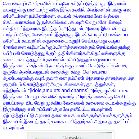
செயலையும் அவர்களின் கடவுளே கட்டுப்படுத்தியது. இதனால்
கடவுளுக்கு பணியாற்றுவதே இந்த உலகில் அவர்களின் பங்கு என
சுமேரியர்கள் நம்பினார்கள். கடவுள் நல்லவராகவோ அல்லது
கெட்டவராகவோ இருக்கவில்லை. கடவுள் வெறுமனே மிகவும்
சக்திவாய்ந்தவராக இருந்தார். அத்துடன் அவரை இடைவிடாது
சாந்தப்படுத்த வேண்டியும் இருந்தது.இதன் பொருட்டு,பண்டைய
சுமேரியர்,கடவுளின் கருணையை உறுதி செய்ய,தமது கூடிய
நேரங்களை வழிபாட்டிற்கும்,பிரார்த்தணைக்கும்,தெய்வங்களுக்கு
உயிர் பலி கொடுத்தலுக்கும் ஒதிக்கினார்கள்.தெய்வங்களுக்கு
உணவு படைத்தலும் மிருகங்கள் பலியிடுதலும் வழமையாக
இருந்தன. பக்தர்கள் ஆலயத்திற்கு தானம் கொடுத்தார்கள்.மத
குருவே ஆண்டவனுடன் கதைத்து தமது கொடையை
ஆண்டவனுக்கு வழங்குவார் என நம்பினர்.அதனால் தானத்தை மத
குருவிடம் கொடுத்தனர்."உருவ சிலைகள், தாயத்துக்கள்,
மந்திரங்கள் "[Idols,amulets and charms] அங்கு முக்கியமாக
இருந்தன. பொது மக்களின் நாளாந்த பிரார்த்தணைக்கு செவி
சாய்ப்பதை விட வேறு முக்கிய வேலைகள் தலைமை கடவுள்களுக்கு
இருக்கிறது என் நம்பினர்.ஆகவே தனிப்பட்ட கடவுள்கள்
ஏற்படுத்தப்பட்டு அவரை தலைமை கடவுள்களுக்கும் மக்களுக்கும்
இடையில் இடைத் தரகர்களாக பாவித்தார்கள்.அதாவது தனிப்பட்ட
கடவுள்கள்