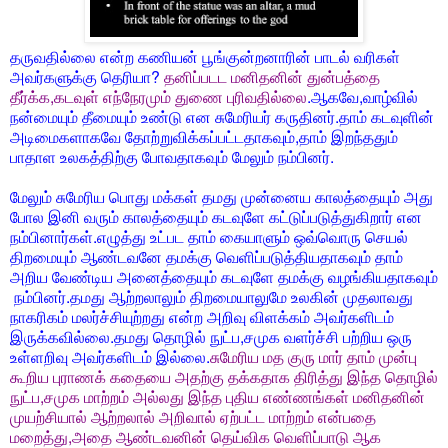
தருவதில்லை என்ற கணியன் பூங்குன்றனாரின் பாடல் வரிகள்
அவர்களுக்கு தெரியா?
தனிப்படட மனிதனின் துன்பத்தை
தீர்க்க,கடவுள் எந்நேரமும் துணை புரிவதில்லை
.ஆகவே,வாழ்வில்
நன்மையும் தீமையும் உண்டு என சுமேரியர் கருதினர்.தாம் கடவுளின்
அடிமைகளாகவே தோற்றுவிக்கப்பட்டதாகவும்,தாம் இறந்ததும்
பாதாள உலகத்திற்கு போவதாகவும் மேலும் நம்பினர்.
மேலும் சுமேரிய பொது மக்கள் தமது முன்னைய காலத்தையும் அது
போல இனி வரும் காலத்தையும் கடவுளே கட்டுப்படுத்துகிறார் என
நம்பினார்கள்.எழுத்து உட்பட தாம் கையாளும் ஒவ்வொரு செயல்
திறமையும் ஆண்டவனே தமக்கு வெளிப்படுத்தியதாகவும் தாம்
அறிய வேண்டிய அனைத்தையும் கடவுளே தமக்கு வழங்கியதாகவும்
நம்பினர்.தமது ஆற்றலாலும் திறமையாலுமே உலகின் முதலாவது
நாகரிகம் மலர்ச்சியுற்றது என்ற அறிவு விளக்கம் அவர்களிடம்
இருக்கவில்லை.தமது தொழில் நுட்ப,சமுக வளர்ச்சி பற்றிய ஒரு
உள்ளறிவு அவர்களிடம் இல்லை.
சுமேரிய மத குரு மார் தாம் முன்பு
கூறிய புராணக் கதையை அதற்கு தக்கதாக திரித்து இந்த தொழில்
நுட்ப,சமுக மாற்றம் அல்லது இந்த புதிய எண்ணங்கள் மனிதனின்
முயற்சியால் ஆற்றலால் அறிவால் ஏற்பட்ட மாற்றம் என்பதை
மறைத்து,அதை ஆண்டவனின் தெய்விக வெளிப்பாடு ஆக