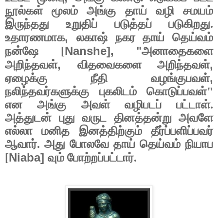
நூல்கள் மூலம் அங்கு தாய் வழி சமயம்
இருந்தது உறுதிப் படுத்தப் படுகிறது.
,
உதாரணமாக
லகாஷ் நகர தாய் தெய்வம்
Nanshe], "
நன்ஷே [
அனாதைகளை
,
,
அறிந்தவள்
விதவைகளை அறிந்தவள்
,
ஏழைக்கு நீதி வழங்குபவள்
நலிந்தவர்களுக்கு புகலிடம் கொடுப்பவள்"
என அங்கு அவள் வழிபடப் பட்டாள்.
அத்துடன் புது வருட தினத்தன்று அவளே
எல்லா மனித இனத்திற்கும் தீர்ப்பளிப்பவர்
ஆவார். அது போலவே தாய் தெய்வம் நியாப
Niaba]
[
வும் போற்றப்பட்டார்.