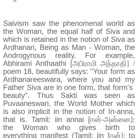
Saivism saw the phenomenal world as
the Woman, the equal half of Siva and
which is retained in the notion of Siva as
Ardhanari, Being as Man - Woman, the
Androgynous reality. For example,
Abhirami Anthaathi [
அபிராமி அந்தாதி] /
poem 18, beautifully says: "Your form as
Ardhanareeswara, where you and my
Father Siva are in one form, that form's
beauty". Thus Sakti was seen as
Puvaaneswari, the World Mother which
is also implicit in the notion of In-anna,
that is. Tamil: iin annai [
ஈன்-அன்னை]:
the Woman who gives birth to
everything manifest (Tamil: iin [
to
ஈன்]: