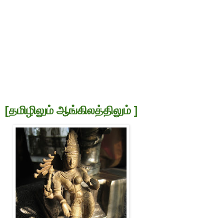
[
]
த
மி
ழிலும் ஆங்கிலத்திலும்