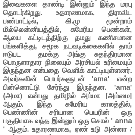
இவைகளை தாண்டி இன்னும் இந்த மரபு
,
தொடர்கிறது. உதாரணமாக
திராவிட
,
பண்பாட்டில்
கி.மு மூன்றாம்
,
,
மில்லென்னியத்தில்
சுமேரிய பெண்கள்
ஆலய கட்டிடத்திற்கு தமது கணிசமான
,
பங்களித்து
சமூக நடவடிக்கைகளில் தாம்
ஈடுபட
தமக்கு அங்கு சுதந்திரமான
பொருளாதார நிலையும் அரசியல் உரிமையும்
இருந்தன என்பதை வெளிக் காட்டியுள்ளனர்.
'ama'
அவர்களின் பெயர்களுடன்
என்ற
'ama'
பின்னொட்டு சேர்ந்து இருந்தன.
(
அமா) என்பது தமிழில் அம்மா [அம்மை]
,
ஆகும். இந்த சுமேரிய காலத்தில்
பெண்ணின் சரியான பெயரின் ஒரு
' anna
பகுதியாக வந்த இன்னும் ஒரு சொல்
'
,
ஆகும். உதாரணமாக
ஏண் உடு அன்னா /