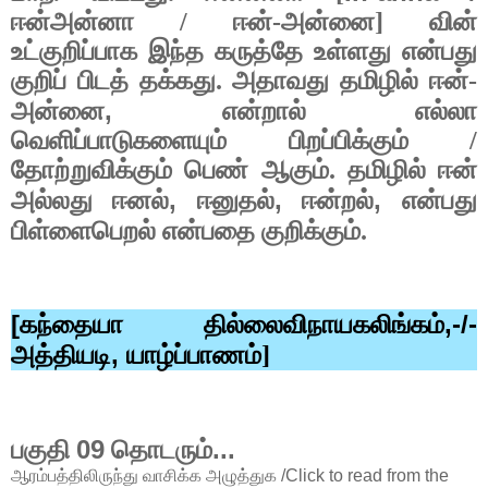
ஈன்அன்னா / ஈன்-அன்னை] வின்
உட்குறிப்பாக இந்த கருத்தே உள்ளது என்பது
குறிப் பிடத் தக்கது. அதாவது தமிழில் ஈன்-
,
அன்னை
என்றால் எல்லா
வெளிப்பாடுகளையும் பிறப்பிக்கும் /
தோற்றுவிக்கும் பெண் ஆகும். தமிழில் ஈன்
,
,
,
அல்லது ஈனல்
ஈனுதல்
ஈன்றல்
என்பது
பிள்ளைபெறல் என்பதை குறிக்கும்.
[
,-/-
கந்தையா தில்லைவிநாயகலிங்கம்
,
அத்தியடி
யாழ்ப்பாணம்]
09
...
பகுதி
தொடரும்
ஆரம்பத்திலிருந்து வாசிக்க அழுத்துக /Click to read from the