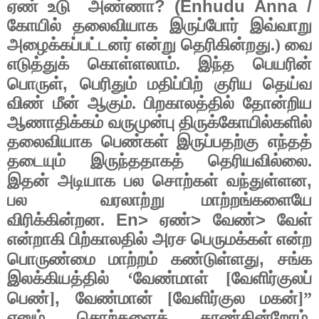
? (Enhudu Anna /
ஏண் உடு
அண்ணா
கோயில் தலைவியாக இருப்போர் இவ்வாறு
அழைக்கப்பட்டனர் என்று தெரிகின்றது.) வை
எடுத்துக் கொள்ளலாம். இந்த பெயரின்
,
பொருள்
பெரிதும் மதிப்பிற் குரிய தெய்வ
விண் மீன் ஆகும். பிறகாலத்தில் தோன்றிய
ஆணாதிக்கம் வருமுன்பு திருக்கோயில்களில்
தலைவியாக பெண்கள் இருப்பதற்கு எந்தத்
தடையும் இருந்ததாகத் தெரியவில்லை.
,
இதன் அடியாக பல சொற்கள் வந்துள்ளன
பல
வரலாற்று மாற்றங்களையே
En>
>
>
விரிக்கின்றன.
ஏண்
வேண்
வேள்
என்றாகி பிற்காலதில் அரச பெருமக்கள் என்ற
,
பொருண்மை மாற்றம் கண்டுள்ளது
சங்க
இலக்கியத்தில் ‘வேண்மாள் [வேளிர்குலப்
,
பெண்]
வேண்மான் [வேளிர்குல மகன்]”
எனும் சொற்களைக் காண்கின்றோம்.