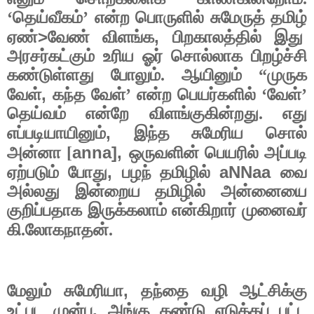
‘தெய்வீகம்’ என்ற பொருளில் சுமேருத் தமிழ்
>
,
ஏண்
வேண் விளங்க
பிறகாலத்தில் இது
அரசர்கட்கும் உரிய ஓர் சொல்லாக பிறழ்ச்சி
கண்டுள்ளது போலும். ஆயினும் “முருக
,
வேள்
கந்த வேள்’ என்ற பெயர்களில் ‘வேள்’
தெய்வம் என்றே விளங்குகின்றது. எது
,
எப்படியாயினும்
இந்த சுமேரிய சொல்
anna],
அன்னா [
ஒருவளின் பெயரில் அப்படி
,
aNNaa
ஏற்படும் போது
பழந் தமிழில்
வை
அல்லது இன்றைய தமிழில் அன்னையை
குறிப்பதாக இருக்கலாம் என்கிறார் முனைவர்
கி.லோகநாதன்.
,
மேலும் சுமேரியா
தந்தை வழி ஆட்சிக்கு
,
உட்பட முன்பு
அங்கு கண்டு எடுக்கப் பட்ட