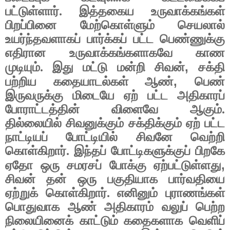
பட்டுள்ளார். இத்தகைய உருவாக்கங்கள்
பிறப்பினை மேற்கொள்ளும் செயலால்
உயர்ந்தவளாகப் பார்க்கப் பட்ட பெண்ணுக்கு
எதிரான உருவாக்கங்களாகவே காண
,
முடியும். இது மட்டு மன்றி சிவன்
சக்தி
,
பற்றிய கதையாடல்கள் ஆண்
பெண்
இருவருக்கு மிடையே ஏற் பட்ட அதிகாரப்
போராட்டத்தின் விளைவே ஆகும்.
தில்லையில் சிவனுக்கும் சக்திக்கும் ஏற் பட்ட
நாட்டியப் போட்டியில் சிவனே வெற்றி
கொள்கிறார். இந்தப் போட்டிகளுக்குப் பிறகே
,
ஏதோ ஒரு சமரசப் போக்கு ஏற்பட்டுள்ளது
சிவன் தன் ஒரு பகுதியாக பார்வதியை
ஏற்றுக் கொள்கிறார். எனினும் புராணங்கள்
பொதுவாக ஆண் அதிகாரம் வலுப் பெற்ற
நிலையினைக் காட்டும் கதைகளாக வெளிப்