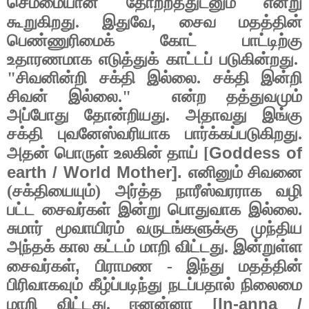
செம்மையான தோற்றத்துடனும் என்று
,
கூறுகிறது. இதுவே
சைவ மதத்தின்
பெண்ணுரிமைக் கோட் பாட்டிற்கு
உதாரணமாக எடுத்துக் காட்டப் படுகின்றது.
"சிவனின்றி சக்தி இல்லை. சக்தி இன்றி
சிவன் இல்லை."
என்ற தத்துவமும்
அப்போது தோன்றியது. அதாவது இங்கு
சக்தி புவனேஸ்வரியாக பார்க்கப்படுகிறது.
Goddess of
அதன் பொருள் உலகின் தாய் [
earth / World Mother].
எனினும் சிவனை
(சக்தியையும்) அர்த்த நாரீஸ்வரராக வழி
பட்ட சைவர்கள் இன்று பொதுவாக இல்லை.
சுமார் மூவாயிரம் வருடங்களுக்கு முந்திய
அந்தக் கால கட்டம் மாறி விட்டது. இன்றுள்ள
,
சைவர்கள்
பிராமண - இந்து மதத்தின்
பிரிவாகவும் கீழ்ப்படிந்து நடப்பதால் நிலைமை
In-anna /
மாறி விட்டது. ஈனன்னா [