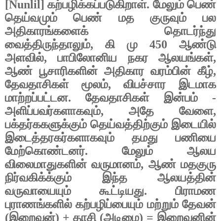
[
Nunlil]
கற்பழிக்கப்படுகிறாள். மேலும் பெண்
தெய்வமும் பெண் மத குருவும் பல
அதிகாரங்களைக் தொடர்ந்து
வைத்திருந்தாலும்
,
கி மு
450
ஆண்டு
அளவில்
,
பாபிலோனிய நகர ஆலயங்கள்
,
ஆண் பூசாரிகளின் அதிகார வரம்பின் கீழ்
,
தேவதாசிகள் மூலம்
,
விபச்சார இடமாக
மாற்றப்பட்டன. தேவதாசிகள் இன்பம் -
அளிப்பவர்களாகவும்
,
அதே வேளை
,
பக்தர்ககளுக்கும் தெய்வத்திற்கும் இடையில்
இடைத்தரகர்களாகவும் தமது பணியை
மேற்கொண்டனர். மேலும் ஆலய
விலைமாதுகளின் வருமானம்
,
ஆண் மதகுரு
நிர்வகிக்க்கும் இந்த ஆலயத்தின்
வருவாயையும் கூட்டியது. பிராமண
புராணங்களில் கற்பழிப்பையும் மற்றும் தேவன்
(இறைவன்) + தாசி (அடிமை) = இறைவனின்