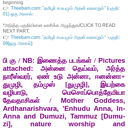
beginning
👉
Theebam.com: "தமிழர் சமயமும் அதன் வரலாறும்'' (பகுதி:
01) ஒரு அலசல்
:
*அடுத்த பகுதியினை வாசிக்க அழுத்துக/CLICK TO READ
NEXT PART,
👉
Theebam.com: "தமிழர் சமயமும் அதன் வரலாறும்’’ -பகுதி:
09[ஒரு அலசல்]
:
NB:
Pictures
பி கு /
இணைத்த படங்கள் /
attached:
,
அன்னை தெய்வம்
அர்த்த
,
,
நாரீஸ்வரர்
ஏண் உடு அன்னா
ஈனன்னா+
,
,
துமுழி
தம்முஸ் [துமுழி]
இயற்கை
,
வழிபாடு
மெசொப்பொத்தேமியா
Mother Goddess,
தேவதாசிகள் /
Ardhanarishvara, 'Enhudu Anna, In-
Anna and Dumuzi, Tammuz [Dumu-
zi], nature worship and