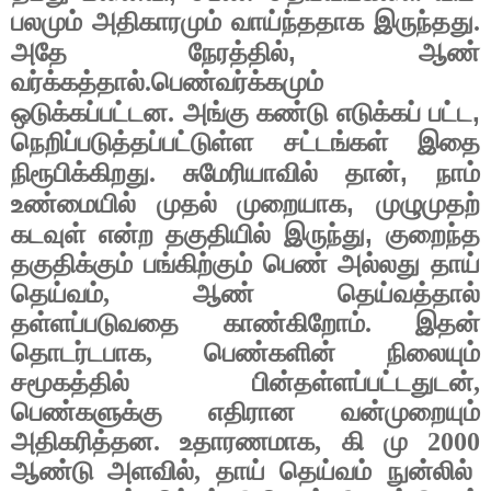
பலமும் அதிகாரமும் வாய்ந்ததாக இருந்தது.
,
அதே நேரத்தில்
ஆண்
வர்க்கத்தால்.பெண்வர்க்கமும்
,
ஒடுக்கப்பட்டன. அங்கு கண்டு எடுக்கப் பட்ட
நெறிப்படுத்தப்பட்டுள்ள சட்டங்கள் இதை
,
நிரூபிக்கிறது. சுமேரியாவில் தான்
நாம்
,
உண்மையில் முதல் முறையாக
முழுமுதற்
,
கடவுள் என்ற தகுதியில் இருந்து
குறைந்த
தகுதிக்கும் பங்கிற்கும் பெண் அல்லது தாய்
தெய்வம்
,
ஆண் தெய்வத்தால்
தள்ளப்படுவதை காண்கிறோம். இதன்
தொடர்டபாக
,
பெண்களின் நிலையும்
சமூகத்தில் பின்தள்ளப்பட்டதுடன்
,
பெண்களுக்கு எதிரான வன்முறையும்
அதிகரித்தன. உதாரணமாக
,
கி மு
2000
ஆண்டு அளவில்
,
தாய் தெய்வம் நுன்லில்