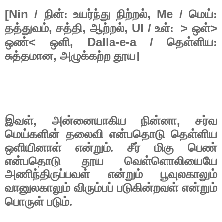
[Nin /
, Me /
நின்: உயர்ந்து நிற்றல்
மெய்:
,
,
, Ul /
>
>
தத்துவம்
சத்தி
ஆற்றல்
உள்:
ஒள்
<
, Dalla-e-a /
ஒண்
ஒளி
தெள்ளிய:
,
சுத்தமான
அழுக்கற்ற தூய]
,
,
இவள்
அன்னையாகிய நின்னா
சர்வ
மெய்களின் தலைவி என்பதொடு தெள்ளிய
ஒளியினாள் என்றும். சீர் மிகு பெண்
என்பதொடு தூய வெள்ளொலியையே
அணிந்திருப்பவள் என்றும் பூவுலகாலும்
வானுலகாலும் விரும்பப் படுகின்றவள் என்றும்
பொருள் படும்.