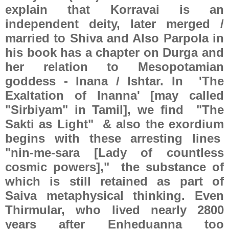
explain that Korravai is an
independent deity, later merged /
married to Shiva and Also Parpola in
his book has a chapter on Durga and
her relation to Mesopotamian
goddess - Inana / Ishtar. In
'The
Exaltation of Inanna' [may called
"Sirbiyam" in Tamil], we find
"The
Sakti as Light"
& also the exordium
begins with these arresting lines
"nin-me-sara [Lady of countless
cosmic powers],"
the substance of
which is still retained as part of
Saiva metaphysical thinking. Even
Thirmular, who lived nearly 2800
years after Enheduanna too