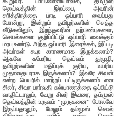
,
கூறுவர். பாபிலோனியாவில்
தம்முஸ்
,
தெய்வத்தின் இறப்பை
அவரின்
சரித்திரத்தை பாடி ஒப்பாரி வைப்பது
,
போன்று
இன்றும் தமிழர்களின் செத்த
,
,
வீடுகளிலும்
இறந்தவரின் நற்பண்புகளை
செயல்களை குறிப்பிட்டு ஒப்பாரி வைக்கும்
,
மரபு உண்டு. அந்த ஒப்பாரி
இரைச்சல்
இப்படி
?
அவர்கள் கூற காரணமாக இருக்கலாம்
,
ஆகவே சுமேரிய தெய்வம் துமுழி
,
தமிழர்களின் மதிப்புக் குரிய
உயரிய
?
மூதாதையராக இருக்கலாம்
இவரே சிவன்
என்ற பெயரில் மாற்றப் பட்டிருக்கலாம் என
,
சிலர்
சிவா-பார்வதி கல்யாணத்தை ஒப்பிட்டு
,
,
வாதிட்டாலும்
வேறு சிலர் இவரை
தம்முஸ்
தெய்வத்தின் உருவம் "முருகனை" போலவே
,
இருப்பதாலும்
மேலும் தம்முஸ் சொல்