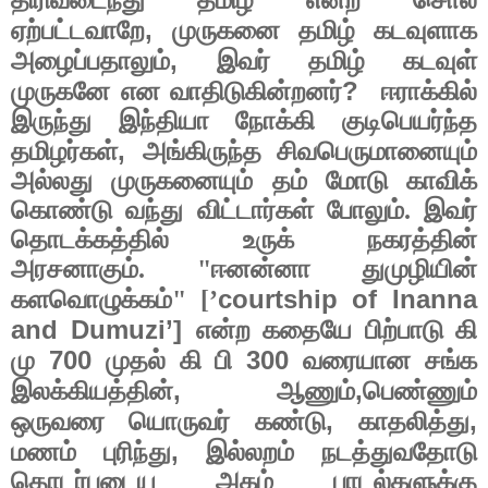
திரிவடைந்து தமிழ் என்ற சொல்
,
ஏற்பட்டவாறே
முருகனை தமிழ் கடவுளாக
,
அழைப்பதாலும்
இவர் தமிழ் கடவுள்
?
முருகனே என வாதிடுகின்றனர்
ஈராக்கில்
இருந்து இந்தியா நோக்கி குடிபெயர்ந்த
,
தமிழர்கள்
அங்கிருந்த சிவபெருமானையும்
அல்லது முருகனையும் தம் மோடு காவிக்
கொண்டு வந்து விட்டார்கள் போலும். இவர்
தொடக்கத்தில் உருக் நகரத்தின்
அரசனாகும். "ஈனன்னா துமுழியின்
courtship of Inanna
களவொழுக்கம்" [’
and Dumuzi’]
என்ற கதையே பிற்பாடு கி
700
300
மு
முதல் கி பி
வரையான சங்க
,
,
இலக்கியத்தின்
ஆணும்
பெண்ணும்
,
,
ஒருவரை யொருவர் கண்டு
காதலித்து
,
மணம் புரிந்து
இல்லறம் நடத்துவதோடு
தொடர்புடைய அகம் பாடல்களுக்கு