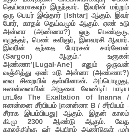
தெய்வமாகவும் இருந்தார். இவரின் மற்றும்
Ishtar]
ஒரு பெயர் இஷ்தார் [
ஆகும். இவர்
,
போர்
காதல் தெய்வமும் ஆகும். ஏண் உடு
?)
,
அன்னா (அண்ணா
ஒரு பெண்குரு
,
,
எழுத்தர்
பெண் கவிஞர்
இளவரசி ஆவார்.
இவரின் தந்தை பேரரசன் சார்கோன்
Sargon)
(
ஆகும்.‘ உளுகள்
Lugal-Ane]
அண்ணா’[
எனும் ஒருவன்
?)
வஞ்சித்து ஏண் உடு அன்னா (அண்ணா
,
வை சிறையில் தள்ளினான். அப்பொழுது
ஈனன்னையின் அருளை வேண்டிப் பாடிய
The Exaltation of Inanna /
பாடலே
B /
ஈனன்னை சீர்பியம் [ஈனன்னா
சீர்பியம் -
சீராக இயம்பியது] ஆகும். இதன் காலம்
2300
கி.மு
ஆண்டு ஆகும். வேத
காலத்திற்கு ஓர் ஆயிரம் ஆண்டுகள் முற்