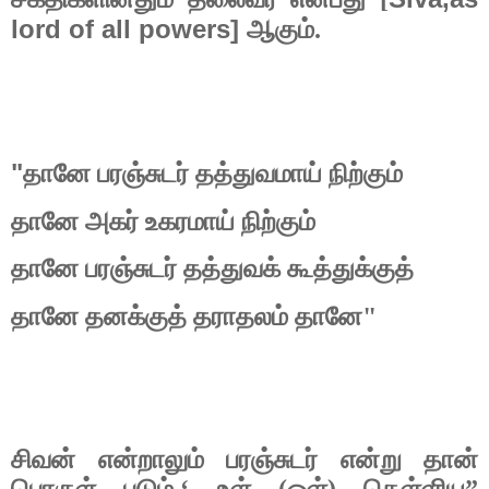
lord of all powers]
ஆகும்.
"
தானே பரஞ்சுடர் தத்துவமாய் நிற்கும்
தானே அகர் உகரமாய் நிற்கும்
தானே பரஞ்சுடர் தத்துவக் கூத்துக்குத்
தானே தனக்குத் தராதலம் தானே"
சிவன் என்றாலும் பரஞ்சுடர் என்று தான்
பொருள் படும்.‘ உள் (ஒள்) தெள்ளிய”