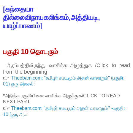
[
கந்தையா
,
,
தில்லைவிநாயகலிங்கம்
அத்தியடி
யாழ்ப்பாணம்]
10
பகுதி
தொடரும்
ஆரம்பத்திலிருந்து வாசிக்க அழுத்துக /Click to read
from the beginning
👉
Theebam.com: "தமிழர் சமயமும் அதன் வரலாறும்'' (பகுதி:
01) ஒரு அலசல்
:
*அடுத்த பகுதியினை வாசிக்க அழுத்துக/CLICK TO READ
NEXT PART,
👉
Theebam.com: "தமிழர் சமயமும் அதன் வரலாறும்’’ -பகுதி:
10 [ஒரு அ...
: