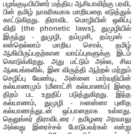
,
பழங்குடியியினர் மத்திய ஆசியாவிற்கு பரவி
பின் தமிழ் நாகரிகமாக மாறியதை எடுத்துக்
காட்டுகிறது. திராவிட மொழியின் ஒலிப்பு
the phonetic laws],
விதி [
துமுழியில்
,
,
இருந்து - துமுழி
தம்முசி
தம்முஸ் -
,
என்றெல்லாம் மாறிய சொல்
தமிழ்
ஆகியிருப்பதற்கான வாய்ப்புகளுக்கு இடம்
,
கொடுக்கிறது. அது மட்டும் அல்ல
சிவ
,
ஆலயங்களில்
இன விருத்தி ஆற்றல் மற்றும்
,
செழிப்பு வேண்டி
அன்னை பார்வதியின்
கல்யாணமும் [மீனாட்சி கல்யாணம்] இதை
திறம் பட உறுதிப் படுத்துகிறது. இந்த
,
கல்யாணம்
துமுழி - ஈனன்னா புனித
கல்யாணத்துடன் ஒப்பானதாக உள்ளது.
தெலுங்கர் திராவிடரை / தமிழரை அரவாலு
அல்லது இரைச்சல் போடுபவர்கள் என்று