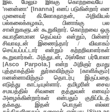
இல். மேலும் இங்கு கொற்றவையே
'
' [Inanna]
ஈனன்னா
எனப் படுகின்றார் என
,
முனைவர் கி.லோகநாதன்
அறிவியல்
,
பல்கலைக்கழகம்
பினாங்கு பல
சான்றுகளுடன் கூறுகிறார். கொற்றவை ஒரு
,
சுயாதீனமான தெய்வம் என்றும்
பின்னர்
சிவாவுடன் இணைந்தார் / விவாகம்
செய்யப்பட்டார் என்றும் கற்றறிவாளர்கள்
,
கூறுவார்கள். அத்துடன்
அஸ்கோ பர்போலா
Asco Parpola.]
[
என்ற அறிஞர் தமது
புத்தாகத்தில் துர்காவிற்கும் [காளிக்கும்]
ஈனன்னாவிற்கும் தொடர்பு இருப்பதை
எடுத்து காட்டியுள்ளார். தமிழரின் சைவ
சமயத்தில் சிவனை தத்துவன் எனவும்
அழைக்கின்றார்கள் என்பதும் குறிப்பிடத்
தக்கது. இதன் பொருள் எல்லா
Siva,as
சக்திகளினதும் தலைவர் என்பது [