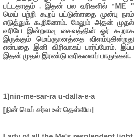
ME "
பட்டதாகும் . இதன் பல வரிகளில் "
மெய் பற்றி கூறப் பட்டுள்ளதை முன்பு நாம்
எடுத்துக் கூறினோம். மேலும் அதன் முதல்
வரியே இன்றளவு சைவத்தின் ஓர் கூறாக
இருக்கும் மெய்ஞானத்தை விளம்புகின்றது
என்பதை இனி விரிவாகப் பார்ப்போம். இப்ப
இதன் முதல் இரண்டு வரிகளைப் பாருங்கள்.
1]nin-me-sar-ra u-dalla-e-a
[
நின் மெய் சர்வ உள் தெள்ளிய]
Lady of all the Me's resplendent light