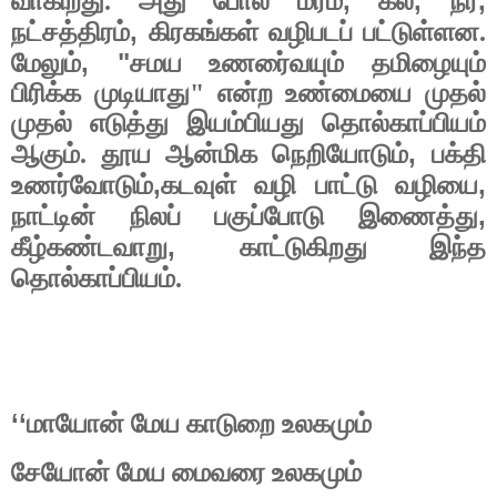
,
,
,
வாகிறது. அது போல மரம்
கல்
நீர்
,
நட்சத்திரம்
கிரகங்கள் வழிபடப் பட்டுள்ளன.
, "
மேலும்
சமய உணரை்வயும் தமிழையும்
பிரிக்க முடியாது" என்ற உண்மையை முதல்
முதல் எடுத்து இயம்பியது தொல்காப்பியம்
,
ஆகும். தூய ஆன்மிக நெறியோடும்
பக்தி
,
,
உணர்வோடும்
கடவுள் வழி பாட்டு வழியை
,
நாட்டின் நிலப் பகுப்போடு இணைத்து
,
கீழ்கண்டவாறு
காட்டுகிறது இந்த
தொல்காப்பியம்.
‘‘
மாயோன் மேய காடுறை உலகமும்
சேயோன் மேய மைவரை உலகமும்