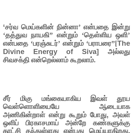
‘
சர்வ மெய்களின் நின்னா’ என்பதை இன்று
‘தத்துவ நாயகி” என்றும் ‘தெள்ளிய ஒளி’
The
என்பதை ‘பரஞ்சுடர்’ என்றும் ‘பராபரை”[
Divine Energy of Siva]
அல்லது
சிவசக்தி என்றெல்லாம் கூறலாம்.
சீர் மிகு மங்கையாகிய இவள் தூய
வெள்ளொளியையே ஆடையாக
,
அணிகின்றாள் என்று கூறும் போது
அவள்
ஒளிப் பிரகாசமாய் அன்றே கண்களுக்கு
காட்சி தந்துள்ளது என்பது மெய்யாகிறது.