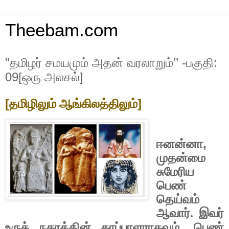
Theebam.com
"தமிழர் சமயமும் அதன் வரலாறும்’’ -பகுதி:
09[ஒரு அலசல்]
[
]
தமிழிலும் ஆங்கிலத்திலும்
,
ஈனன்னா
முதன்மை
சுமேரிய
பெண்
தெய்வம்
ஆவார். இவர்
,
உருக் நகரத்தின் காப்பாளராகவும்
பெண்