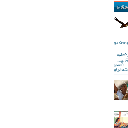
அதிகம
ஒவ்வொரு
அச்சம்
நமது இ
நாணம் , 
இருக்கவே