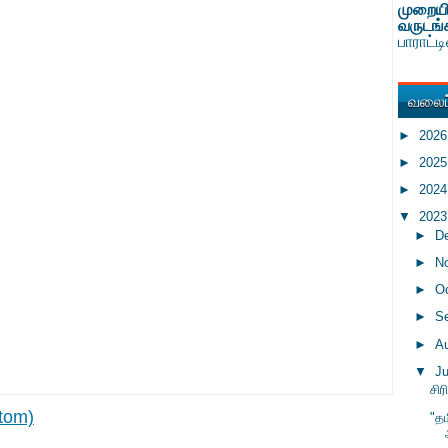
முறையி
வருடங்
பாராட்
வலைப்
►
202
►
202
►
202
▼
202
►
D
►
N
►
O
►
S
►
A
▼
J
சிர
tom)
"தம