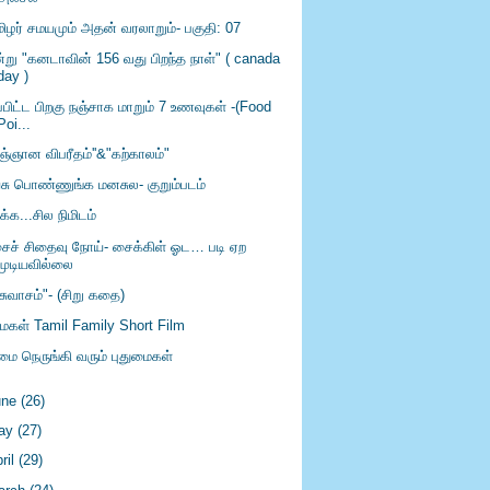
மிழர் சமயமும் அதன் வரலாறும்- பகுதி: 07
்று "கனடாவின் 156 வது பிறந்த நாள்" ( canada
day )
்பிட்ட பிறகு நஞ்சாக மாறும் 7 உணவுகள் -(Food
Poi...
ிஞ்ஞான விபரீதம்''&"கற்காலம்"
சு பொண்ணுங்க மனசுல- குறும்படம்
ிக்க...சில நிமிடம்
ைச் சிதைவு நோய்- சைக்கிள் ஓட… படி ஏற
முடியவில்லை
சுவாசம்"- (சிறு கதை)
ுமகள் Tamil Family Short Film
்மை நெருங்கி வரும் புதுமைகள்
une
(26)
ay
(27)
ril
(29)