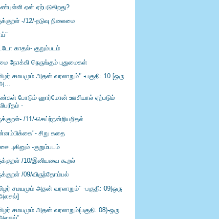
ண்புள்ளி ஏன் ஏற்படுகிறது?
ுக்குறள் -/12/-நடுவு நிலைமை
ய்"
்டோ காதல்- குறும்படம்
்மை நோக்கி நெருங்கும் புதுமைகள்
ிழர் சமயமும் அதன் வரலாறும்’’ -பகுதி: 10 [ஒரு
அ...
ண்கள் போடும் ஹார்மோன் ஊசியால் ஏற்படும்
விபரீதம் -
ுக்குறள்- /11/-செய்ந்நன்றியறிதல்
ன்னம்பிக்கை"- சிறு கதை
்சை புகினும் -குறும்படம்
ருக்குறள் /10/இனியவை கூறல்
ுக்குறள் /09/விருந்தோம்பல்
ிழர் சமயமும் அதன் வரலாறும்’’ -பகுதி: 09[ஒரு
அலசல்]
மிழர் சமயமும் அதன் வரலாறும்(பகுதி: 08)-ஒரு
அலசல்"