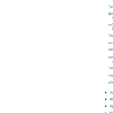
"த
இன
சாப
''வ
வய
சிர
தச
"வி
மர
நம
►
J
►
M
►
Ap