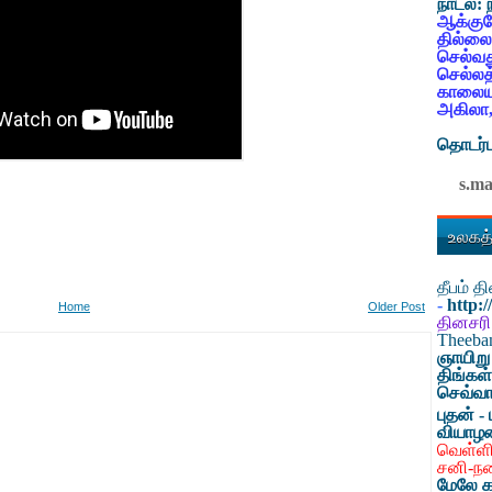
நாடல்:
ஆக்குவ
தில்லை
செல்வத
செல்லத
காலையட
அகிலா,
தொடர்ப
s.m
உலகத்
தீபம் 
-
http:
Home
Older Post
தினசரி
Theeb
ஞாயிறு
திங்கள
செவ்வா
புதன் - 
வியாழ
வெள்ளி
சனி-ந
மேலே க