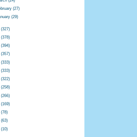
arch
(24)
ebruary
(27)
anuary
(29)
2
(327)
1
(378)
0
(394)
9
(357)
8
(333)
7
(333)
6
(322)
5
(258)
4
(266)
3
(169)
2
(78)
1
(63)
0
(10)