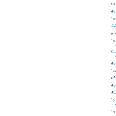
வெ
திர
"தா
ஆட
நம
"தம
பெ
திர
"த
பிச
தி
திர
"தம
"த