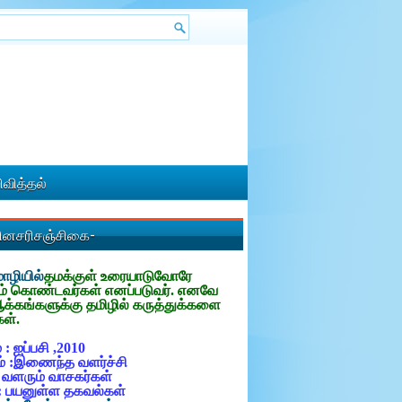
வித்தல்
தினசரிசஞ்சிகை-
ழியில்
தமக்குள்
உரையாடுவோரே
ம் கொண்டவர்கள் எனப்படுவர். எனவே
ஆக்கங்களுக்கு தமிழில் கருத்துக்களை
கள்.
 : ஐப்பசி ,2010
் :இணைந்த வளர்ச்சி
: வளரும் வாசகர்கள்
: பயனுள்ள தகவல்கள்