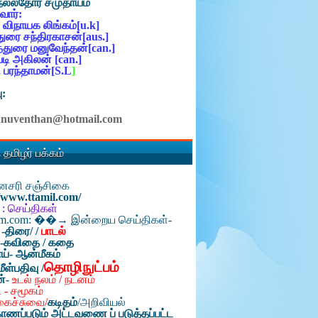
நல்லதோர் சமுதாயம்
ோர்:
 விநாயக லிங்கம்[u.k]
ுரை சந்திரகாசன்[aus.]
்துரை மனுவேந்தன்[can.]
ி அகிலன் [can.]
 பரந்தாமன்[S.L
]
ு:
anuventhan@hotmail.com
 தமிழர் பக்கம்
தினசரி சஞ்சிகை
//www.ttamil.com/
 : செய்திகள்
am.com: ��→ இன்றைய செய்திகள்-
 -திரை/
/
பாடல்
்-கவிதை / கதை
ய்- ஆன்மீகம்
தொழிநுட்பம்
மீள்பதிவு /
ன்-
உடல் நலம் / நடனம்
 - சமூகம்
கைச்சுவை/
கடிதம்
/
அறிவியல்
ாணப்படும் அட்டவணை ப் படுத்தப்பட்ட