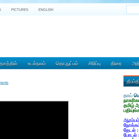
S
PICTURES
ENGLISH
ேசத்தில்
உடல்நலம்
தொ.நுட்பம்
சிரிப்பு
திரை
அறி
தீபம்
ents
தாய்
மொ
நாகரிக
தமிழ் 
பதியுங்
ஆரம்பம்
நோக்கம
தேடல் 
போடல் 