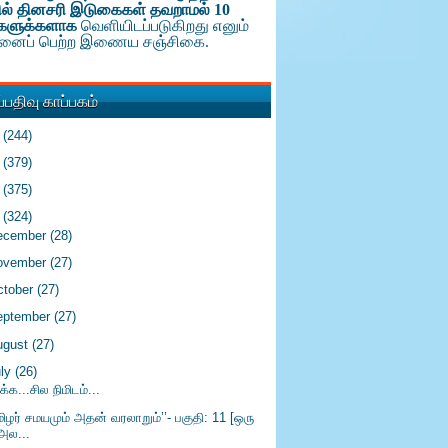
ல் தினசரி இடுகைகள் தவறாமல் 10
களுக்க
ளாக
வெளியிடப்படுகிறது எனும்
டினைப் பெற்ற இணைய சஞ்சிகை.
பதிவு காப்பகம்
6
(244)
5
(379)
4
(375)
3
(324)
ecember
(28)
ovember
(27)
ctober
(27)
eptember
(27)
ugust
(27)
uly
(26)
ிக்க...சில நிமிடம்...
ிழர் சமயமும் அதன் வரலாறும்’’- பகுதி: 11 [ஒரு
அல...