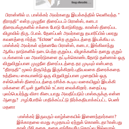
பிரான்ஸில்
ம
பாஸ்க்கர்
அவர்களது
இயக்கத்தில்
வெளிவந்த
.
”
தீராநதி
”
என்ற
முழுநீள
திரைப்படம்
பிரான்ஸ்,
கனடா
திரையங்குகளில்
சக்கை
போடு
போடுகிறது
கான்ஸ்
திரைப்பட
.
விழாவில்
திரு
பி
எல்
தேனப்பன்
அவர்களது
தயாரிப்பில்
பலரது
.
.
.
கவனத்தை
ஈர்த்த
என்ற
குறும்படத்தை
இயக்கிய
ம
“Eclose”
.
பாஸ்க்கர்
அவர்கள்
ஏற்கனவே
பிரான்ஸ்
கனடா
இங்கிலாந்து
,
,
ஆகிய
நாடுகளில்
நடைபெற்ற
குறும்பட
விழாக்களில்
தனது
குறும்
படங்களால்
பல
அவார்டுகளை
தட்டிக்கொண்டதோடு
தன்னால்
ஒரு
விறுவிறுப்பான
முழுநீள
திரைப்படத்தை
தர
முடியும்
என்பதை
தீராநதி
”
மூலம்
நிரூபித்து
இருக்கிறார்
புதியவகை
திரைக்கதை
“
.
உத்தியை
கையாண்டு
ஒரு
விறுவிறுப்பான
முறையில்
ஒரு
சஸ்பென்ஸ்
திரைப்படத்தை
ரசிக்க
கூடிய
வகையிலும்
இயக்கி
மக்களை
சீட்டின்
நுனியில்
உட்கார
வைக்கிறார்
கதைப்படி
.
புலம்பெயர்ந்து
விசா
கிடையாது
அவதிப்படும்
பாஸ்கருக்கு
என்ன
ஆனது
ஈழப்போரில்
பாதிக்கப்பட்டு
நிர்க்கதியாக்கப்பட்ட
பெண்
?
,
மதனா
பாஸ்க்கர்
இருவரும்
வாழ்க்கையில்
இணைந்தார்களா
?
இக்காதலை
எமது
சமுதாயம்
ஏற்றுக்
கொண்டதா
என்பது
?
தான்
மீதி
கதை
கதை
எங்கேயுமே
தொய்வு
இல்லமால்
.