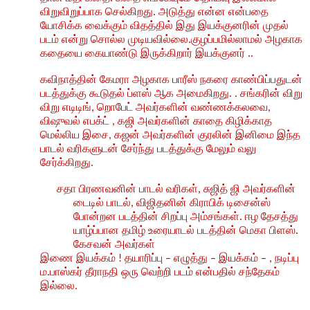
விறுவிறுப்பாக
செல்கிறது
அடுத்து
என்ன
என்பதை
.
யோசிக்க
வைக்கும் விதத்தில்
இது
இயக்குனரின்
முதல்
படம்
என்று
சொல்ல
முடியவில்லை
குழப்பமில்லாமல்
அழகாக
.
கதையை
கையாண்டு
இருக்கிறார்
இயக்குனர்
..
கவிநாத்தின்
கேமரா
அழகாக
பாரீஸ்
நகரை
காண்பிப்பதுடன்
படத்துக்கு
கூடுதல்
ப்ளஸ்
ஆக
அமைகிறது
சங்கரின்
விறு
. .
விறு
எடிடிங்
றொபேட்
அவர்களின்
வண்ணக்கலவை
,
,
விஷுவல்
எபக்ட்
கஜி
அவர்களின்
காதை
கிழிக்காத
,
மெல்லிய
இசை
கஜன்
அவர்களின்
குரலின்
இனிமை
இந்த
,
பாடல்
வரிகளுடன்
சேர்ந்து
படத்துக்கு
மேலும்
வலு
சேர்க்கிறது
.
சதா
பிரணவனின்
பாடல்
வரிகள்
சுஜித்
ஜி
அவர்களின்
,
டைடில்
பாடல்
விஜிதனின்
கிராபிக்
டிசைன்ஸ்
,
போன்றன
படத்தின்
சிறப்பு
அம்சங்கள்
ஈழ
தேசத்து
.
யாழ்ப்பான
தமிழ்
உரையாடல்
படத்தின்
மெகா
பிளஸ்
.
கேசவன்
அவர்கள்
இணை
இயக்கம்
தயாரிப்பு
எழுத்து
இயக்கம்
நடிப்பு
!
–
–
– ,
ம
பாஸ்கர்
தீராநதி
ஒரு
வெற்றி
படம்
என்பதில்
சந்தேகம்
.
இல்லை
.