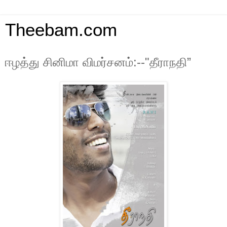
Theebam.com
ஈழத்து சினிமா விமர்சனம்:--"தீராநதி”