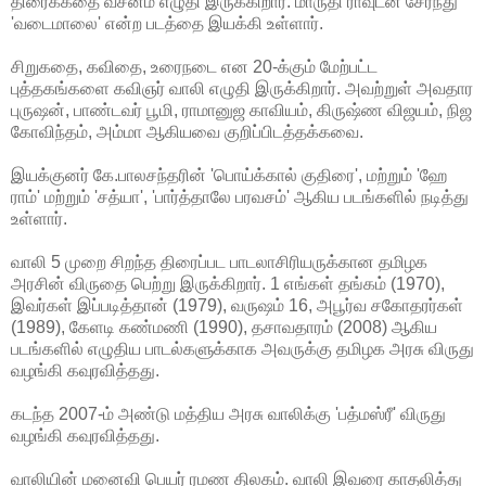
திரைக்கதை வசனம் எழுதி இருக்கிறார். மாருதி ராவுடன் சேர்ந்து
'வடைமாலை' என்ற படத்தை இயக்கி உள்ளார்.
சிறுகதை, கவிதை, உரைநடை என 20-க்கும் மேற்பட்ட
புத்தகங்களை கவிஞர் வாலி எழுதி இருக்கிறார். அவற்றுள் அவதார
புருஷன், பாண்டவர் பூமி, ராமானுஜ காவியம், கிருஷ்ண விஜயம், நிஜ
கோவிந்தம், அம்மா ஆகியவை குறிப்பிடத்தக்கவை.
இயக்குனர் கே.பாலசந்தரின் 'பொய்க்கால் குதிரை', மற்றும் 'ஹே
ராம்' மற்றும் 'சத்யா', 'பார்த்தாலே பரவசம்' ஆகிய படங்களில் நடித்து
உள்ளார்.
வாலி 5 முறை சிறந்த திரைப்பட பாடலாசிரியருக்கான தமிழக
அரசின் விருதை பெற்று இருக்கிறார். 1 எங்கள் தங்கம் (1970),
இவர்கள் இப்படித்தான் (1979), வருஷம் 16, அபூர்வ சகோதரர்கள்
(1989), கேளடி கண்மணி (1990), தசாவதாரம் (2008) ஆகிய
படங்களில் எழுதிய பாடல்களுக்காக அவருக்கு தமிழக அரசு விருது
வழங்கி கவுரவித்தது.
கடந்த 2007-ம் அண்டு மத்திய அரசு வாலிக்கு 'பத்மஸ்ரீ' விருது
வழங்கி கவுரவித்தது.
வாலியின் மனைவி பெயர் ரமண திலகம். வாலி இவரை காதலித்து