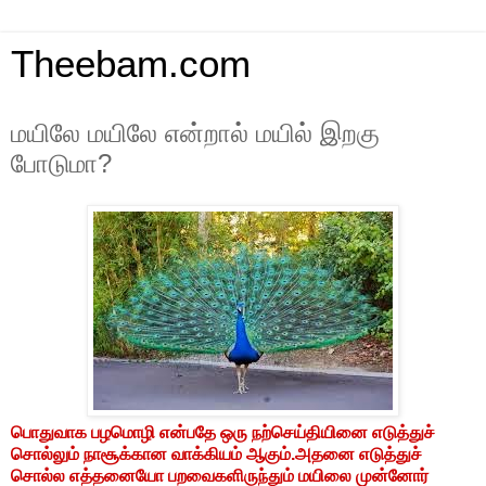
Theebam.com
மயிலே மயிலே என்றால் மயில் இறகு
போடுமா?
பொதுவாக பழமொழி என்பதே ஒரு நற்செய்தியினை எடுத்துச்
சொல்லும் நாசூக்கான வாக்கியம் ஆகும்.அதனை எடுத்துச்
சொல்ல எத்தனையோ பறவைகளிருந்தும் மயிலை முன்னோர்