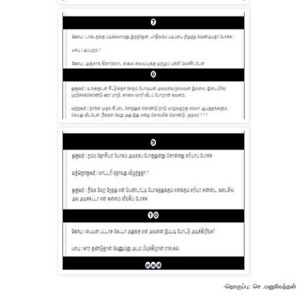
-தொகுப்பு:
செ .மனுவேந்தன்