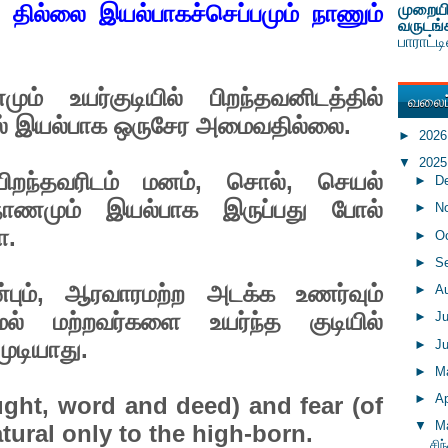
 தில்லை இயல்பாகச்செப்பமும் நாணும்
முறையி
வருடங்
பாராட்
ும் உயர்குடியில் பிறந்தவனிடத்தில்
வலைப்
ில் இயல்பாக ஒருசேர அமைவதில்லை.
►
202
▼
202
் பிறந்தவரிடம் மனம், சொல், செயல்
►
D
, நாணமும் இயல்பாக இருப்பது போல்
►
N
ா.
►
O
►
S
ும், ஆரவாரமற்ற அடக்க உணர்வும்
►
A
் மற்றவர்களை உயர்ந்த குடியில்
►
J
முடியாது.
►
J
►
M
:
►
Ap
ught, word and deed) and fear (of
▼
M
atural only to the high-born.
சி