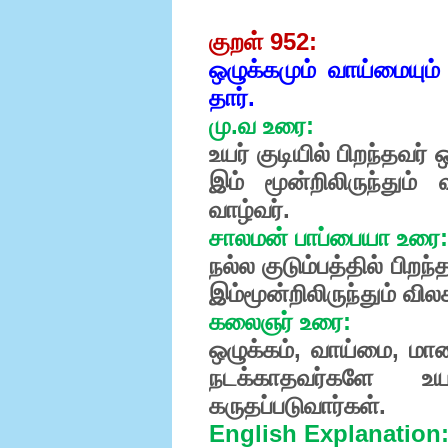
குறள் 952:
ஒழுக்கமும் வாய்மையும் ந
தார்.
மு.வ உரை:
உயர் குடியில் பிறந்தவர
இம் மூன்றிலிருந்தும
வாழ்வர்.
சாலமன் பாப்பையா உரை:
நல்ல குடும்பத்தில் பிற
இம்மூன்றிலிருந்தும் வில
கலைஞர் உரை:
ஒழுக்கம், வாய்மை, மா
நடக்காதவர்களே உயர
கருதப்படுவார்கள்.
English Explanation