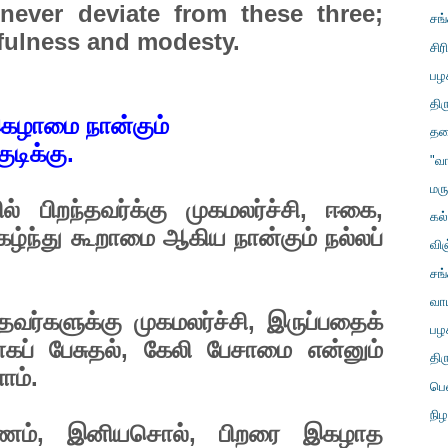
never deviate from these three;
சங
fulness and modesty.
சிர
பழ
திர
ழாமை நான்கும்
தலை
டிக்கு.
"வ
மரு
் பிறந்தவர்க்கு முகமலர்ச்சி, ஈகை,
கல
்ந்து கூறாமை ஆகிய நான்கும் நல்லப்
வி
சங
வாய
ந்தவர்களுக்கு முகமலர்ச்சி, இருப்பதைக்
பழ
ப் பேசுதல், கேலி பேசாமை என்னும்
திர
ாம்.
பெ
நிழ
்குணம், இனியசொல், பிறரை இகழாத