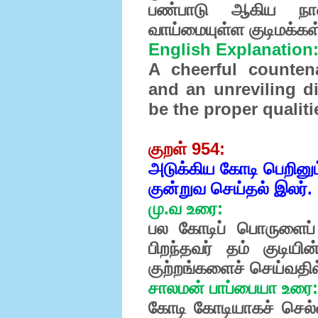
பண்பாடு ஆகிய நான்
வாய்மையுள்ள குடிமக்கள்
English Explanation
A cheerful countena
and an unreviling di
be the proper qualiti
குறள் 954:
அடுக்கிய கோடி பெறினும் 
குன்றுவ செய்தல் இலர்.
மு.வ உரை:
பல கோடிப் பொருளைப் 
பிறந்தவர் தம் குடியி
குற்றங்களைச் செய்வதி
சாலமன் பாப்பையா உரை:
கோடி கோடியாகச் செல்வத