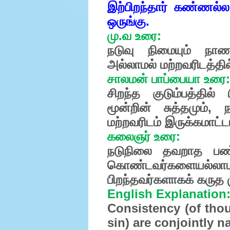
இற்பிறந்தார் கண்ணல்ல
ஒருங்கு.
மு.வ உரை:
நடுவு நிமையும் நாணம
அல்லாமல் மற்றவரிடத்த
சாலமன் பாப்பையா உரை:
சிறந்த குடும்பத்தில
மூன்றின் சுத்தமும்
மற்றவரிடம் இருக்கமாட்ட
கலைஞர் உரை:
நடுநிலை தவறாத பண்ப
கொண்டவர்களையல்லாமல
பிறந்தவர்களாகக் கருத 
English Explanation
Consistency (of tho
sin) are conjointly n