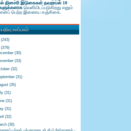
ல் தினசரி இடுகைகள் தவறாமல் 10
களுக்க
ளாக
வெளியிடப்படுகிறது எனும்
டினைப் பெற்ற இணைய சஞ்சிகை.
பதிவு காப்பகம்
6
(243)
5
(379)
ecember
(30)
ovember
(33)
ctober
(32)
eptember
(31)
ugust
(35)
uly
(31)
une
(31)
ay
(31)
ril
(32)
arch
(30)
ந்தனைப்பூக்கள் பத்மநாதனுடன் தீபம் நேர்காணல் -