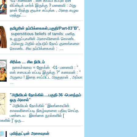
-01- கணவன் : என் காஃபி கப்புல ஏன்
லிப்ஸ்டிக் மார்க் இருக்கு ? மனைவி : அது
நான் நேத்து குடிச்ச கப்புங்க , அதை கழுவ
மறந்துட்...
தமிழரின் நம்பிக்கைகள்,பகுதி/Part-03"B",
superstitious beliefs of tamils: மனித
உடலுறுப்புகளின் அசைவினைக் கொண்ட
அல்லது அதில் ஏற்படும் நோய் குணங்களை
கொண்ட சில நம்பிக்கைகள் : ...
சிரிக்க ... சில நிமிடம்
நகைச்சுவை = ஜோக்ஸ் -01- மனைவி : "
என் சமையல் எப்படி இருக்கு ?" கணவன் : "
அருமை ! இதை சாப்பிட்ட பிறகுதான் , அம்மா
...
"அறிவியல் நோக்கில்....பகுதி-36 -பெளத்தம்
ஒரு அலசல்''
" அறிவியல் நோக்கில் ' இலங்கையின்
காலவரிசைப்படி நிகழ்வுகளை பதிவு செய்த
பண்டைய இலங்கை நூல்களில் [
களில் ]' ஒரு...
புவித்தட்டின் அசைவுகள்