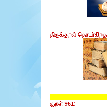
e
r
.
திருக்குறள்
தொடர்கிறத
குறள் 951: