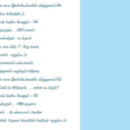
்க கால இலக்கியங்களில் விஞ்ஞானம்-04
ிக்க ச்சிலநிமிடம்
கத் தெரிய வேணும் – 54
ுக்குறள்... -/97/-மானம்
ச்சுற்றல் - உடல்நலம்
ாடகை வீடு..!"- சிறு கதை
மகள் - குறும்படம்
்யாணமாம் கல்யாணம்
ஞ்ஞானம் வழங்கும் விந்தை
்க கால இலக்கியங்களில் விஞ்ஞானம்-03
்விட்டு சிரித்தால் .... என்ன நடக்கும்?
கத் தெரிய வேணும் – 53
ுக்குறள்... -/96/-குடிமை
ண்.... & எல்லாமாய் அவளே
லின் அருமை வெயிலில் தெரியும் -குறும்படம்