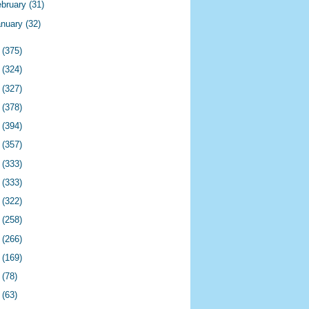
ebruary
(31)
anuary
(32)
4
(375)
3
(324)
2
(327)
1
(378)
0
(394)
9
(357)
8
(333)
7
(333)
6
(322)
5
(258)
4
(266)
3
(169)
2
(78)
1
(63)