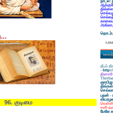
நாடல்:
ஆக்குவ
தில்லை
செல்வத
செல்லத
காலையட
அகிலா,
தொடர்ப
ு
…
s.m
உலகத்
தீபம் 
-
http:
தினசரி
Theeb
ஞாயிறு
திங்கள
செவ்வா
புதன் - 
வியாழ
96. குடிமை
வெள்ளி
சனி-ந
மேலே க