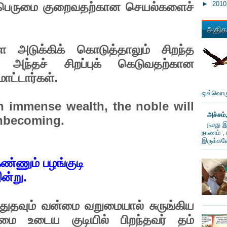
►
201
பப் பெருமை குறைவதற்கான செயல்களைச்
அதிகம
 அடுக்கிக் கொடுத்தாலும் சிறந்த
ள் அந்தச் சிறப்புக் கெடுவதற்கான
ாட்டார்கள்.
:
ஒவ்வொரு
 immense wealth, the noble will
அச்சம்
unbecoming.
நமது இ
நாணம் , 
இருக்கவே
கண்ணும் பழங்குடி
ன்று.
த்துதவும் வன்மை வறுமையால் சுருங்கிய
ுமை உடைய குடியில் பிறந்தவர் தம்