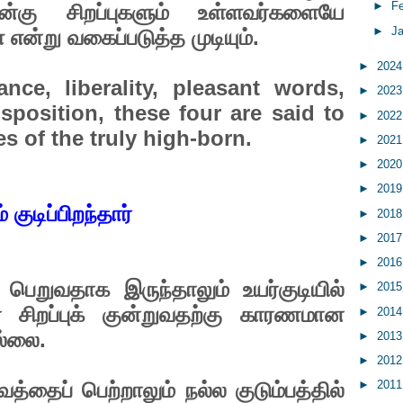
►
F
கு சிறப்புகளும் உள்ளவர்களையே
►
J
 என்று வகைப்படுத்த முடியும்.
:
►
202
nce, liberality, pleasant words,
►
202
sposition, these four are said to
►
202
es of the truly high-born.
►
202
►
202
►
201
குடிப்பிறந்தார்
►
201
►
201
►
201
பெறுவதாக இருந்தாலும் உயர்குடியில்
►
201
ன் சிறப்புக் குன்றுவதற்கு காரணமான
►
201
ல்லை.
►
201
►
201
்தைப் பெற்றாலும் நல்ல குடும்பத்தில்
►
201