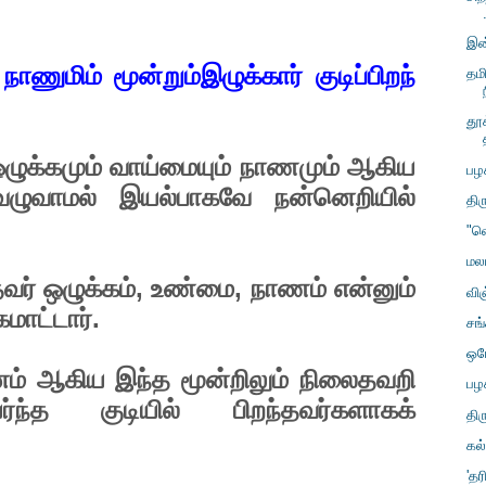
இன
ாணுமிம் மூன்றும்இழுக்கார் குடிப்பிறந்
தம
தூ
் ஒழுக்கமும் வாய்மையும் நாணமும் ஆகிய
பழ
் வழுவாமல் இயல்பாகவே நன்னெறியில்
திர
"வ
மலட
ந்தவர் ஒழுக்கம், உண்மை, நாணம் என்னும்
வி
கமாட்டார்.
சங
ஒர
னம் ஆகிய இந்த மூன்றிலும் நிலைதவறி
பழ
்ந்த குடியில் பிறந்தவர்களாகக்
திர
கல
:
'தர