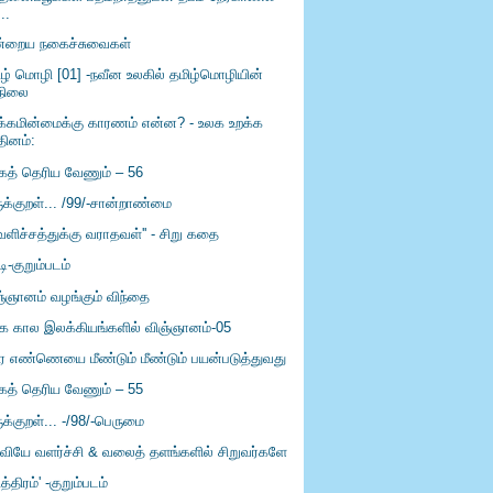
...
்றைய நகைச்சுவைகள்
ிழ் மொழி [01] -நவீன உலகில் தமிழ்மொழியின்
நிலை
க்கமின்மைக்கு காரணம் என்ன? - உலக உறக்க
தினம்:
கத் தெரிய வேணும் – 56
ுக்குறள்... /99/-சான்றாண்மை
ெளிச்சத்துக்கு வராதவள்'' - சிறு கதை
ி-குறும்படம்
ஞ்ஞானம் வழங்கும் விந்தை
்க கால இலக்கியங்களில் விஞ்ஞானம்-05
ே எண்ணெயை மீண்டும் மீண்டும் பயன்படுத்துவது
கத் தெரிய வேணும் – 55
ுக்குறள்... -/98/-பெருமை
்வியே வளர்ச்சி & வலைத் தளங்களில் சிறுவர்களே
ித்திரம்' -குறும்படம்