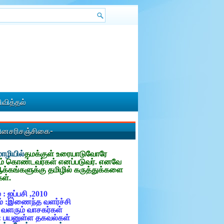
வித்தல்
தினசரிசஞ்சிகை-
ழியில்
தமக்குள்
உரையாடுவோரே
ம் கொண்டவர்கள் எனப்படுவர். எனவே
ஆக்கங்களுக்கு தமிழில் கருத்துக்களை
கள்.
 : ஐப்பசி ,2010
் :இணைந்த வளர்ச்சி
: வளரும் வாசகர்கள்
: பயனுள்ள தகவல்கள்