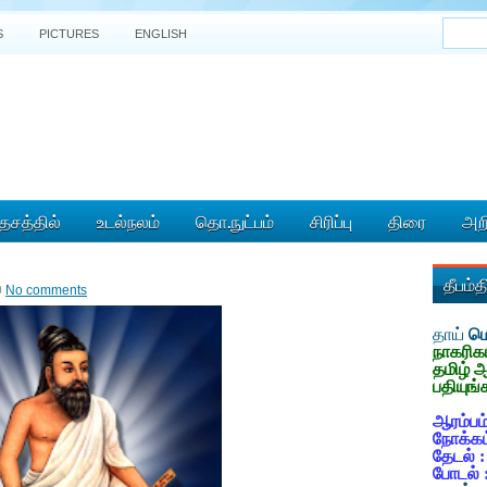
S
PICTURES
ENGLISH
ேசத்தில்
உடல்நலம்
தொ.நுட்பம்
சிரிப்பு
திரை
அறி
தீபம்
No comments
தாய்
மொ
நாகரிக
தமிழ் 
பதியுங்
ஆரம்பம்
நோக்கம
தேடல் 
போடல் 