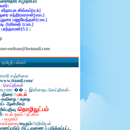
நல்லதோர் சமுதாயம்
ோர்:
 விநாயக லிங்கம்[u.k]
ுரை சந்திரகாசன்[aus.]
்துரை மனுவேந்தன்[can.]
ி அகிலன் [can.]
 பரந்தாமன்[S.L
]
ு:
anuventhan@hotmail.com
 தமிழர் பக்கம்
தினசரி சஞ்சிகை
//www.ttamil.com/
 : செய்திகள்
am.com: ��→ இன்றைய செய்திகள்-
 -திரை/
/
பாடல்
்-கவிதை / கதை
ய்- ஆன்மீகம்
தொழிநுட்பம்
மீள்பதிவு /
ன்-
உடல் நலம் / நடனம்
 - சமூகம்
கைச்சுவை/
கடிதம்
/
அறிவியல்
ாணப்படும் அட்டவணை ப் படுத்தப்பட்ட