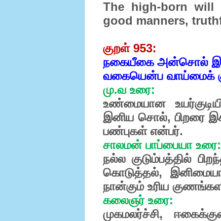
The high-born will 
good manners, truth
குறள் 953:
நகையீகை அன்சொல் இக
வகையென்ப வாய்மைக் கு
மு.வ உரை:
உண்மையான உயர்குடியில
இனிய சொல், பிறரை இகழ
பண்புகள் என்பர்.
சாலமன் பாப்பையா உரை:
நல்ல குடும்பத்தில் பிற
கொடுத்தல், இனிமையாக
நான்கும் உரிய குணங்கள
கலைஞர் உரை:
முகமலர்ச்சி, ஈகைக