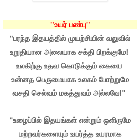
''உயர்
பண்பு''
"
பரந்த
இதயத்தில்
முயற்சியின்
வலுவில்
!
உறுதியான
அலையாக
சக்தி
பிறக்குமே
உலகிற்கு
உதவ
கொடுக்கும்
கையை
உன்னத
பெருமையாக
உலகம்
போற்றுமே
!"
வசதி
செல்வம்
மகத்துவம்
அல்லவே
"
உழைப்பில்
இதயங்கள்
என்றும்
ஒளிருமே
மற்றவர்களையும்
உயர்த்த
உயரமாக