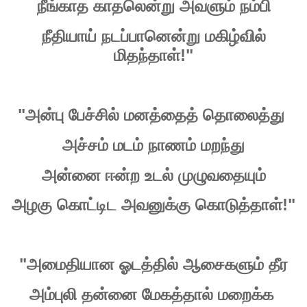
நீங்காத
காதலென்று
அவளும்
நம்பி
நீதியாய்
நடப்பானென்று
மகிழ்வில்
!"
மிதந்தாள்
"
அன்பு
பேச்சில்
மனத்தைத்
தொலைத்து
அச்சம்
மடம்
நாணம்
மறந்து
அன்னை
ஈன்ற
உடல்
முழுவதையும்
!"
அழகு
கொட்டிட
அவனுக்கு
கொடுத்தாள்
"
அமைதியான
ஓடத்தில்
ஆசைகளும்
தீர
அம்புலி
தன்னை
மேகத்தால்
மறைக்க