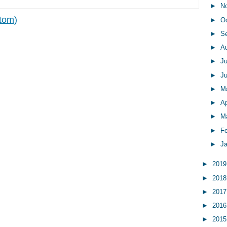
►
N
tom)
►
O
►
S
►
A
►
J
►
J
►
M
►
Ap
►
M
►
F
►
J
►
201
►
201
►
201
►
201
►
201