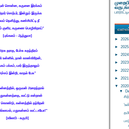
முறையி
்தன் சொன்ன
,
கருனை இரக்கம்
வருடங்
பாராட்
்தோர் சொற்பர்
,
இன்றும் இருக்க
ுவம் நெளித்து
,
கண்சிமிட்டி நீ
வலைப்
ம் குளிர
,
கருணை பொழிகிறாய்"
[
புங்கலம் - ஆத்துமா]
►
202
►
202
அரசு தராத
,
பேச்சு சுதந்திரம்
►
202
 உன்னில்
,
நான் காண்கிறேன்
,
►
202
கம் பக்கம்
,
யார் இருந்தாலும்
►
202
அச்சம் இன்றி
,
காதல் பேசு"
►
202
▼
202
கன்னத்தில்
,
ஒருவன் அறைந்தால்
▼
D
மறுகன்னத்தை
,
காட்டு என்றான்
சித
 கொண்டு
,
கன்னத்தில் தந்தேன்
'உன
ல்லாமல்
,
மறுகன்னம் காட்டாயோ
!
"
தம
[
உலோபி - கருமி]
பா