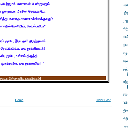
டியேற்றமும்
,
காணாமல் போக்குவதும்
அன்
 ஜனநாயக
,
அரசின் செயல்பாடோ
பு
ித்து
,
மனதை காணாமல் போக்குவதும்
மு
ன எழில் மேனியின்
,
செயல்பாடோ"
சித
கி
ரம் குவிய
,
இருபதாம் திருத்தமாம்
திர
தொப்பி பிரட்டி
,
கை
தூக்கினான்
!
ஈழத
ன்பு குவிய
,
உள்ளம் திருத்தி
அன்
ி முகத்தாளே
,
கை தூக்காயோ
!!
"
சத்
தையா தில்லைவிநாயகலிங்கம்
]
எந
சித
Home
Older Post
"பி
தி
சிர
மாவ