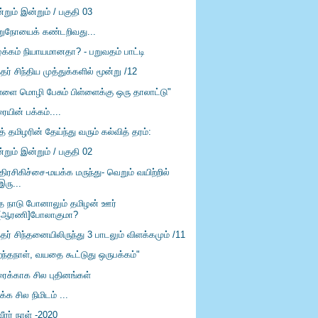
றும் இன்றும் / பகுதி 03
ற்றுநோயைக் கண்டறிவது...
ழக்கம் நியாயமானதா? - பறுவதம் பாட்டி
்தர் சிந்திய முத்துக்களில் மூன்று /12
ள்ளை மொழி பேசும் பிள்ளைக்கு ஒரு தாலாட்டு"
ையின் பக்கம்....
் தமிழரின் தேய்ந்து வரும் கல்வித் தரம்:
றும் இன்றும் / பகுதி 02
திரசிகிச்சை-மயக்க மருந்து- வெறும் வயிற்றில்
இரு...
்த நாடு போனாலும் தமிழன் ஊர்
[ஆரணி]போலாகுமா?
்தர் சிந்தனையிலிருந்து 3 பாடலும் விளக்கமும் /11
றந்தநாள், வயதை கூட்டுது ஒருபக்கம்"
ரைக்காக சில புதினங்கள்
ிக்க சில நிமிடம் ...
ீரர் நாள் -2020