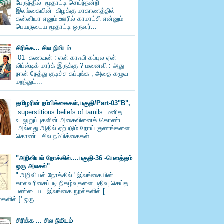
பேருந்தில் மூதாட்டி செய்ந்நன்றி
இலங்கையின் கிழக்கு மாகாணத்தில்
கன்னியா எனும் ஊரில் காமாட்சி என்னும்
பெயருடைய மூதாட்டி ஒருவர்...
சிரிக்க... சில நிமிடம்
-01- கணவன் : என் காஃபி கப்புல ஏன்
லிப்ஸ்டிக் மார்க் இருக்கு ? மனைவி : அது
நான் நேத்து குடிச்ச கப்புங்க , அதை கழுவ
மறந்துட்...
தமிழரின் நம்பிக்கைகள்,பகுதி/Part-03"B",
superstitious beliefs of tamils: மனித
உடலுறுப்புகளின் அசைவினைக் கொண்ட
அல்லது அதில் ஏற்படும் நோய் குணங்களை
கொண்ட சில நம்பிக்கைகள் : ...
"அறிவியல் நோக்கில்....பகுதி-36 -பெளத்தம்
ஒரு அலசல்''
" அறிவியல் நோக்கில் ' இலங்கையின்
காலவரிசைப்படி நிகழ்வுகளை பதிவு செய்த
பண்டைய இலங்கை நூல்களில் [
களில் ]' ஒரு...
சிரிக்க ... சில நிமிடம்