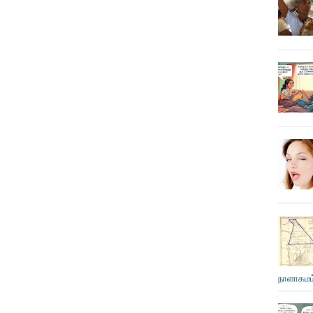
நாளாகமம்