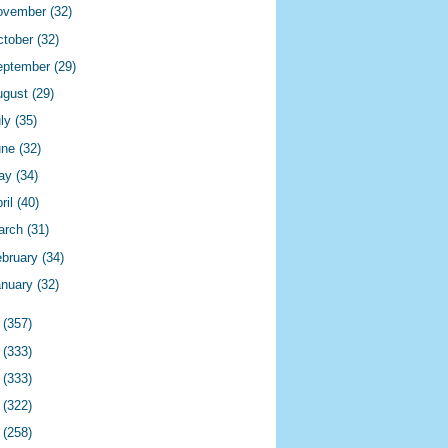
ovember
(32)
ctober
(32)
eptember
(29)
ugust
(29)
uly
(35)
une
(32)
ay
(34)
ril
(40)
arch
(31)
ebruary
(34)
anuary
(32)
9
(357)
8
(333)
7
(333)
6
(322)
5
(258)