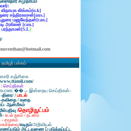
நல்லதோர் சமுதாயம்
ோர்:
 விநாயக லிங்கம்[u.k]
ுரை சந்திரகாசன்[aus.]
்துரை மனுவேந்தன்[can.]
ி அகிலன் [can.]
 பரந்தாமன்[S.L
]
ு:
anuventhan@hotmail.com
 தமிழர் பக்கம்
தினசரி சஞ்சிகை
//www.ttamil.com/
 : செய்திகள்
am.com: ��→ இன்றைய செய்திகள்-
 -திரை/
/
பாடல்
்-கவிதை / கதை
ய்- ஆன்மீகம்
தொழிநுட்பம்
மீள்பதிவு /
ன்-
உடல் நலம் / நடனம்
 - சமூகம்
கைச்சுவை/
கடிதம்
/
அறிவியல்
ாணப்படும் அட்டவணை ப் படுத்தப்பட்ட