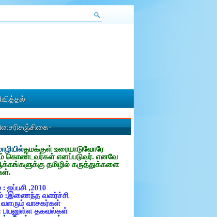
வித்தல்
தினசரிசஞ்சிகை-
ழியில்
தமக்குள்
உரையாடுவோரே
ம் கொண்டவர்கள் எனப்படுவர். எனவே
ஆக்கங்களுக்கு தமிழில் கருத்துக்களை
கள்.
 : ஐப்பசி ,2010
் :இணைந்த வளர்ச்சி
: வளரும் வாசகர்கள்
: பயனுள்ள தகவல்கள்