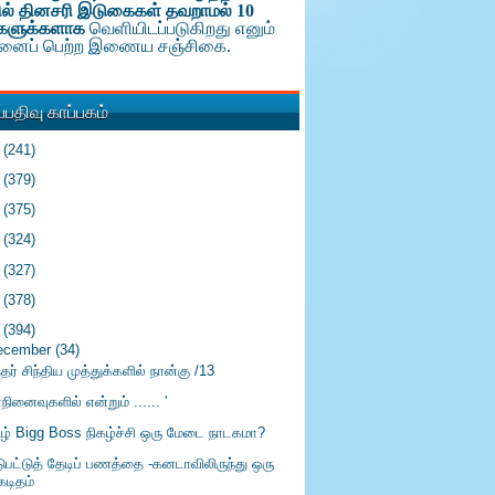
ல் தினசரி இடுகைகள் தவறாமல் 10
களுக்க
ளாக
வெளியிடப்படுகிறது எனும்
டினைப் பெற்ற இணைய சஞ்சிகை.
பதிவு காப்பகம்
6
(241)
5
(379)
4
(375)
3
(324)
2
(327)
1
(378)
0
(394)
ecember
(34)
்தர் சிந்திய முத்துக்களில் நான்கு /13
்நினைவுகளில் என்றும் ...... '
ிழ் Bigg Boss நிகழ்ச்சி ஒரு மேடை நாடகமா?
டுபட்டுத் தேடிப் பணத்தை -கனடாவிலிருந்து ஒரு
கடிதம்