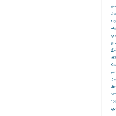
நன்
அன்
தொ
சித
ஒர
நய
இல
சிர
கொ
ஞா
அண
சித
உண
"அ
சூ