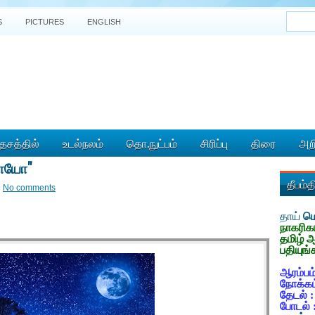
S
PICTURES
ENGLISH
ேசத்தில்
உடல்நலம்
தொ.நுட்பம்
சிரிப்பு
திரை
அறி
காயோ"
தீபம்
No comments
தாய்
மொ
நாகரிக
தமிழ் 
பதியுங்
ஆரம்பம்
நோக்கம
தேடல் 
போடல் 