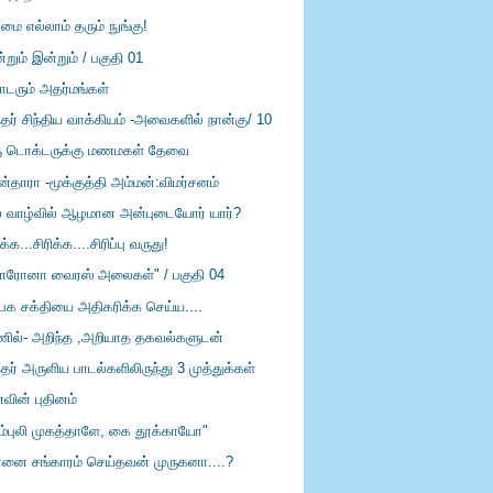
மை எல்லாம் தரும் நுங்கு!
றும் இன்றும் / பகுதி 01
டரும் அதர்மங்கள்
்தர் சிந்திய வாக்கியம் -அவைகளில் நான்கு/ 10
ு டொக்டருக்கு மணமகள் தேவை
ன்தாரா -மூக்குத்தி அம்மன்:விமர்சனம்
் வாழ்வில் ஆழமான அன்புடையோர் யார்?
ிக்க...சிரிக்க....சிரிப்பு வருது!
ரோனா வைரஸ் அலைகள்" / பகுதி 04
பக சக்தியை அதிகரிக்க செய்ய....
ில்- அறிந்த ,அறியாத தகவல்களுடன்
்தர் அருளிய பாடல்களிலிருந்து 3 முத்துக்கள்
வின் புதினம்
ம்புலி முகத்தாளே, கை தூக்காயோ"
ரனை சங்காரம் செய்தவன் முருகனா....?