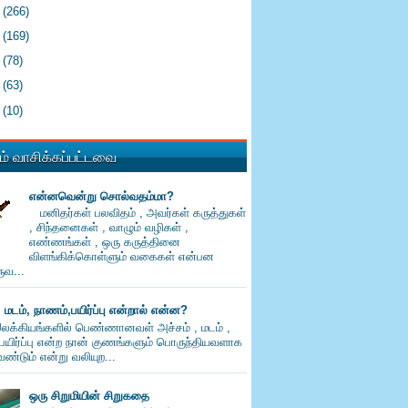
4
(266)
3
(169)
2
(78)
1
(63)
0
(10)
் வாசிக்கப்பட்டவை
என்னவென்று சொல்வதம்மா?
மனிதர்கள் பலவிதம் , அவர்கள் கருத்துகள்
, சிந்தனைகள் , வாழும் வழிகள் ,
எண்ணங்கள் , ஒரு கருத்தினை
விளங்கிக்கொள்ளும் வகைகள் என்பன
வ...
, மடம், நாணம்,பயிர்ப்பு என்றால் என்ன?
லக்கியங்களில் பெண்ணானவள் அச்சம் , மடம் ,
பயிர்ப்பு என்ற நான் குணங்களும் பொருந்தியவளாக
ண்டும் என்று வலியுற...
ஒரு சிறுமியின் சிறுகதை