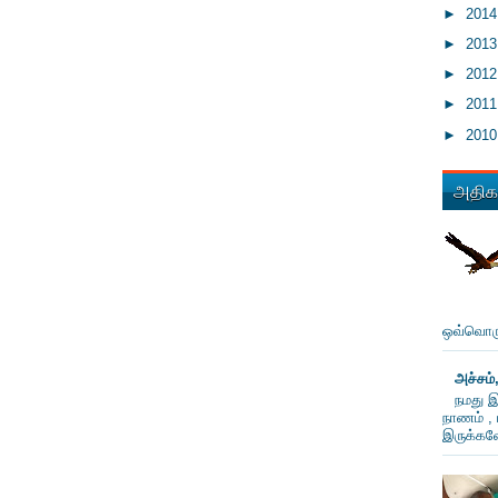
►
201
►
201
►
201
►
201
►
201
அதிகம
ஒவ்வொரு
அச்சம்
நமது இ
நாணம் , 
இருக்கவே