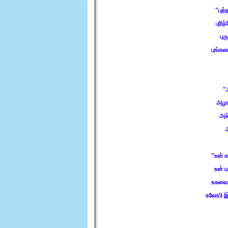
"
புத
புரிந
புர
புங்கல
"
அழகி
அக்
"
உன் 
உன் 
உகவை
உலோபி இ