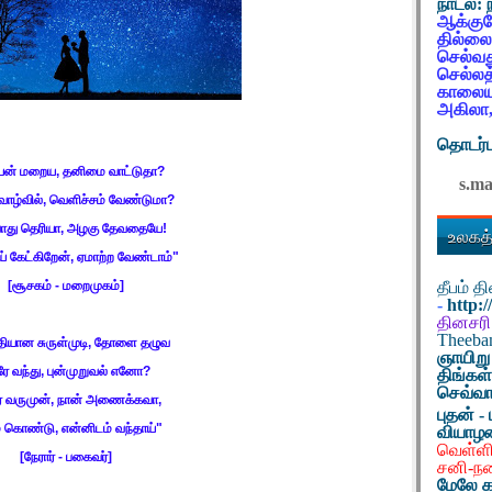
நாடல்:
ஆக்குவ
தில்லை
செல்வத
செல்லத
காலையட
அகிலா,
தொடர்ப
ியன் மறைய
,
தனிமை வாட்டுதா
?
s.m
ாழ்வில்
,
வெளிச்சம் வேண்டுமா
?
ாது தெரியா
,
அழகு தேவதையே
!
உலகத்
் கேட்கிறேன்
,
ஏமாற்ற வேண்டாம்"
தீபம் 
[
சூசகம் - மறைமுகம்]
-
http:
தினசரி
Theeb
்தியான சுருள்முடி
,
தோளை தழுவ
ஞாயிறு
ே வந்து
,
புன்முறுவல் எனோ
?
திங்கள
செவ்வா
் வருமுன்
,
நான் அணைக்கவா
,
புதன் - 
் கொண்டு
,
என்னிடம் வந்தாய்"
வியாழ
வெள்ளி
[
நேரார் - பகைவர்]
சனி-ந
மேலே க