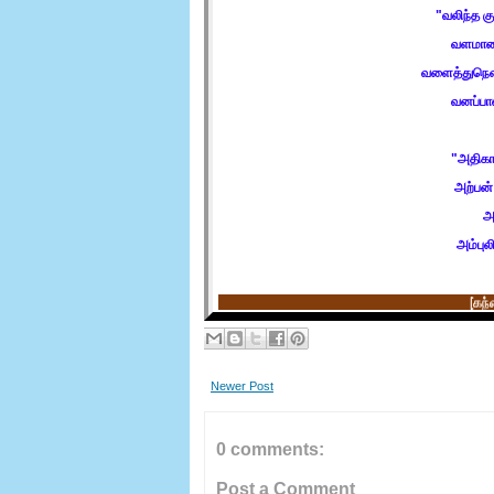
"
வலிந்த கு
வளமான
வளைத்துநெள
வனப்பா
"
அதிகா
அற்பன் 
அ
அம்புல
[
கந்
Newer Post
0 comments:
Post a Comment