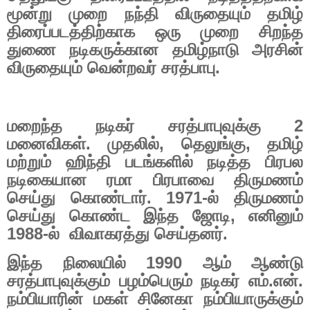
மூன்று முறை நந்தி விருதையும் தமிழ்
திரைப்படத்திற்காக ஒரு முறை சிறந்த
துணை நடிகருக்கான தமிழ்நாடு அரசின்
விருதையும் வென்றவர் சரத்பாபு.
மறைந்த நடிகர் சரத்பாபுவுக்கு
2
மனைவிகள். முதலில்
,
தெலுங்கு
,
தமிழ்
மற்றும் ஹிந்தி படங்களில் நடித்த பிரபல
நடிகையான ரமா பிரபாவை திருமணம்
செய்து கொண்டார்.
1971-
ல் திருமணம்
செய்து கொண்ட இந்த ஜோடி
,
எனினும்
1988-
ல்
விவாகரத்து செய்தனர்.
இந்த நிலையில்
1990
ஆம் ஆண்டு
சரத்பாபுவுக்கும் பழம்பெரும் நடிகர் எம்.என்.
நம்பியாரின் மகள் சினேகா நம்பியாருக்கும்