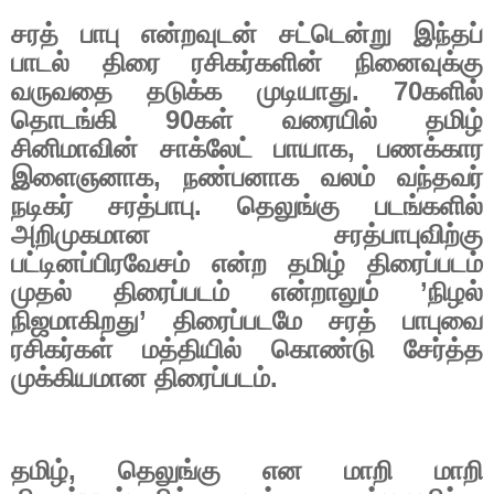
சரத் பாபு என்றவுடன் சட்டென்று இந்தப்
பாடல் திரை ரசிகர்களின் நினைவுக்கு
வருவதை தடுக்க முடியாது.
70
களில்
தொடங்கி
90
கள் வரையில் தமிழ்
சினிமாவின் சாக்லேட் பாயாக
,
பணக்கார
இளைஞனாக
,
நண்பனாக வலம் வந்தவர்
நடிகர் சரத்பாபு. தெலுங்கு படங்களில்
அறிமுகமான சரத்பாபுவிற்கு
பட்டினப்பிரவேசம் என்ற தமிழ் திரைப்படம்
முதல் திரைப்படம் என்றாலும் ’நிழல்
நிஜமாகிறது’ திரைப்படமே சரத் பாபுவை
ரசிகர்கள் மத்தியில் கொண்டு சேர்த்த
முக்கியமான திரைப்படம்.
தமிழ்
,
தெலுங்கு என மாறி மாறி