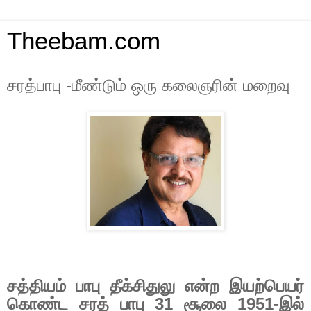
Theebam.com
சரத்பாபு -மீண்டும் ஒரு கலைஞரின் மறைவு
சத்தியம் பாபு தீக்சிதுலு என்ற இயற்பெயர்
கொண்ட சரத் ​​பாபு
31
சூலை
1951-
இல்