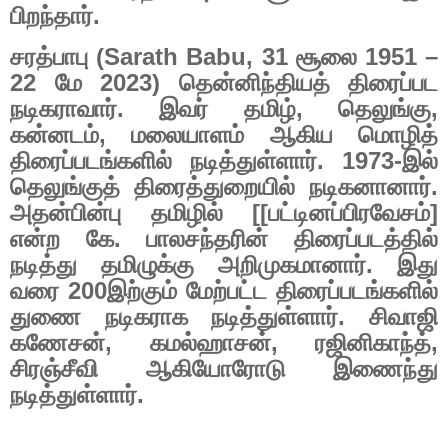
பிறந்தார்.
சரத்பாபு (
Sarath Babu, 31
சூலை
1951 –
22
மே
2023)
தென்னிந்தியத் திரைப்பட
நடிகராவார். இவர் தமிழ்
,
தெலுங்கு
,
கன்னடம்
,
மலையாளம் ஆகிய மொழித்
திரைப்படங்களில் நடித்துள்ளார்.
1973-
இல்
தெலுங்குத் திரைத்துறையில் நடிகனானார்.
அதன்பின்பு தமிழில் [[பட்டினப்பிரவேசம்]
என்ற கே. பாலசந்தரின் திரைப்படத்தில்
நடித்து தமிழுக்கு அறிமுகமானார். இது
வரை
200
இற்கும் மேற்பட்ட திரைப்படங்களில்
துணை நடிகராக நடித்துள்ளார். சிவாஜி
கணேசன்
,
கமல்ஹாசன்
,
ரஜினிகாந்த்
,
சிரஞ்சீவி ஆகியோரோடு இணைந்து
நடித்துள்ளார்.