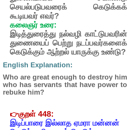
செயல்படுபவரைக்
கெடுக்கக்
கூடியவர்
எவர்
?
கலைஞர்
உரை
:
இடித்துரைத்து
நல்வழி
காட்டுபவரின்
துணையைப்
பெற்று
நடப்பவர்களைக்
கெடுக்கும்
ஆற்றல்
யாருக்கு
உண்டு
?
English Explanation:
Who are great enough to destroy him
who has servants that have power to
rebuke him?
குறள்
448:
👉
இடிப்பாரை
இல்லாத
ஏமரா
மன்னன்