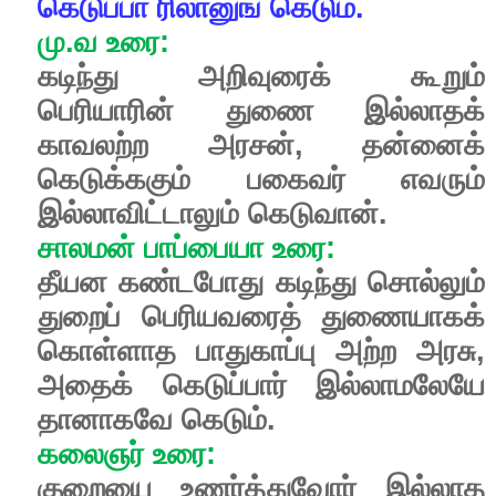
கெடுப்பா
ரிலானுங்
கெடும்.
மு
.
வ
உரை
:
கடிந்து
அறிவுரைக்
கூறும்
பெரியாரின்
துணை
இல்லாதக்
காவலற்ற
அரசன்
,
தன்னைக்
கெடுக்ககும்
பகைவர்
எவரும்
இல்லாவிட்டாலும்
கெடுவான்
.
சாலமன்
பாப்பையா
உரை
:
தீயன
கண்டபோது
கடிந்து
சொல்லும்
துறைப்
பெரியவரைத்
துணையாகக்
கொள்ளாத
பாதுகாப்பு
அற்ற
அரசு
,
அதைக்
கெடுப்பார்
இல்லாமலேயே
தானாகவே
கெடும்
.
கலைஞர்
உரை
:
குறையை
உணர்த்துவோர்
இல்லாத