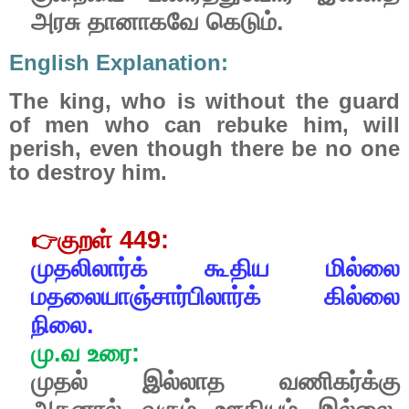
அரசு
தானாகவே
கெடும்.
English Explanation:
The king, who is without the guard
of men who can rebuke him, will
perish, even though there be no one
to destroy him.
குறள்
449:
👉
முதலிலார்க்
கூதிய
மில்லை
மதலையாஞ்சார்பிலார்க்
கில்லை
நிலை.
மு
.
வ
உரை
:
முதல்
இல்லாத
வணிகர்க்கு