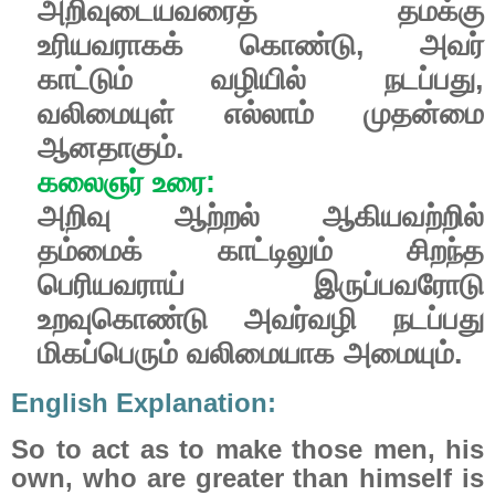
அறிவுடையவரைத்
தமக்கு
உரியவராகக்
கொண்டு
,
அவர்
காட்டும்
வழியில்
நடப்பது
,
வலிமையுள்
எல்லாம்
முதன்மை
ஆனதாகும்
.
கலைஞர்
உரை
:
அறிவு
ஆற்றல்
ஆகியவற்றில்
தம்மைக்
காட்டிலும்
சிறந்த
பெரியவராய்
இருப்பவரோடு
உறவுகொண்டு
அவர்வழி
நடப்பது
மிகப்பெரும்
வலிமையாக
அமையும்.
English Explanation:
So to act as to make those men, his
own, who are greater than himself is