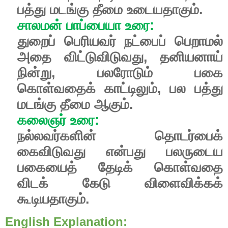
பத்து
மடங்கு
தீமை
உடையதாகும்
.
சாலமன்
பாப்பையா
உரை
:
துறைப்
பெரியவர்
நட்பைப்
பெறாமல்
அதை
விட்டுவிடுவது
,
தனியனாய்
நின்று
,
பலரோடும்
பகை
கொள்வதைக்
காட்டிலும்
,
பல
பத்து
மடங்கு
தீமை
ஆகும்
.
கலைஞர்
உரை
:
நல்லவர்களின்
தொடர்பைக்
கைவிடுவது
என்பது
பலருடைய
பகையைத்
தேடிக்
கொள்வதை
விடக்
கேடு
விளைவிக்கக்
கூடியதாகும்.
English Explanation: