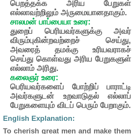
பெறத்தக்க
அரிய
பேறுகள்
எல்லாவற்றிலும்
அருமையானதாகும்
.
சாலமன்
பாப்பையா
உரை
:
துறைப்
பெரியவர்களுக்கு
அவர்
விரும்புகின்றவற்றைச்
செய்து
,
அவரைத்
தமக்கு
உரியவராகச்
செய்து
கொள்வது
அரிய
பேறுகளுள்
எல்லாம்
அரிது
.
கலைஞர்
உரை
:
பெரியவர்களைப்
போற்றிப்
பாராட்டி
அவர்களுடன்
உறவாடுதல்
எல்லாப்
பேறுகளையும்
விடப்
பெரும்
பேறாகும்.
English Explanation:
To cherish great men and make them