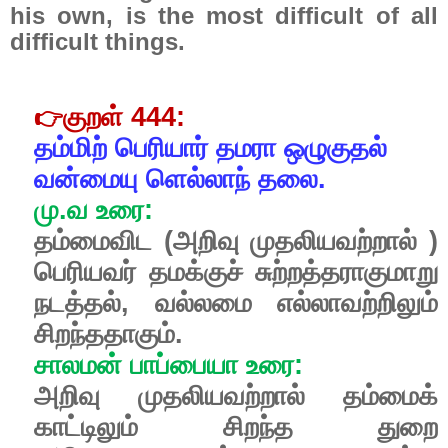
his own, is the most difficult of all
difficult things.
குறள்
444:
👉
தம்மிற்
பெரியார்
தமரா
ஒழுகுதல்
வன்மையு
ளெல்லாந்
தலை.
மு
.
வ
உரை
:
தம்மைவிட
(
அறிவு
முதலியவற்றால்
)
பெரியவர்
தமக்குச்
சுற்றத்தராகுமாறு
நடத்தல்
,
வல்லமை
எல்லாவற்றிலும்
சிறந்ததாகும்
.
சாலமன்
பாப்பையா
உரை
:
அறிவு
முதலியவற்றால்
தம்மைக்
காட்டிலும்
சிறந்த
துறை