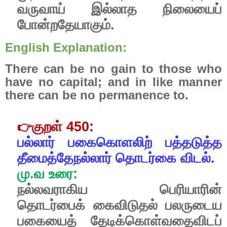
வருவாய்
இல்லாத
நிலையைப்
போன்றதேயாகும்.
English Explanation:
There can be no gain to those who
have no capital; and in like manner
there can be no permanence to.
குறள்
450:
👉
பல்லார்
பகைகொளலிற்
பத்தடுத்த
தீமைத்தேநல்லார்
தொடர்கை
விடல்.
மு
.
வ
உரை
:
நல்லவராகிய
பெரியாரின்
தொடர்பைக்
கைவிடுதல்
பலருடைய
பகையைத்
தேடிக்கொள்வதைவிடப்