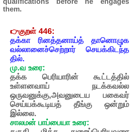
qualifications before he engages
them.
குறள்
446:
👉
தக்கா
ரினத்தனாய்த்
தானொழுக
வல்லானைச்செற்றார்
செயக்கிடந்த
தில்.
மு
.
வ
உரை
:
தக்க
பெரியாரின்
கூட்டத்தில்
உள்ளனவாய்
நடக்கவல்ல
ஒருவனுக்கு
,
அவனுடைய
பகைவர்
செய்யக்கூடியத்
தீங்கு
ஒன்றும்
இல்லை
.
சாலமன்
பாப்பையா
உரை
:
தகுதி
மிக்க
துறைப்பெரியவரை