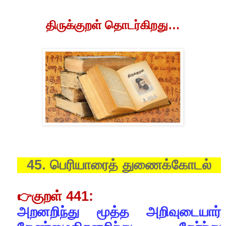
திருக்குறள்
தொடர்கிறது
…
45.
பெரியாரைத்
துணைக்கோடல்
குறள்
441:
👉
அறனறிந்து
மூத்த
அறிவுடையார்