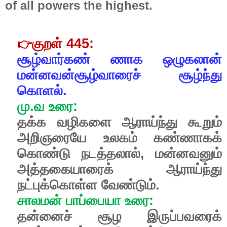
of all powers the highest.
குறள்
445:
👉
சூழ்வார்கண்
ணாக
ஒழுகலான்
மன்னவன்சூழ்வாரைச்
சூழ்ந்து
கொளல்.
மு
.
வ
உரை
:
தக்க
வழிகளை
ஆராய்ந்து
கூறும்
அறிஞரையே
உலகம்
கண்ணாகக்
கொண்டு
நடத்தலால்
,
மன்னவனும்
அத்தகையாரைக்
ஆராய்ந்து
நட்புக்கொள்ள
வேண்டும்
.
சாலமன்
பாப்பையா
உரை
:
தன்னைச்
சூழ
இருப்பவரைக்