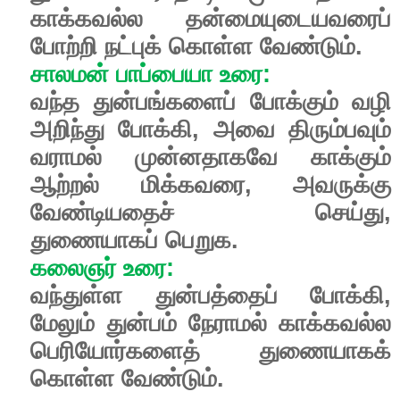
காக்கவல்ல
தன்மையுடையவரைப்
போற்றி
நட்புக்
கொள்ள
வேண்டும்
.
சாலமன்
பாப்பையா
உரை
:
வந்த
துன்பங்களைப்
போக்கும்
வழி
அறிந்து
போக்கி
,
அவை
திரும்பவும்
வராமல்
முன்னதாகவே
காக்கும்
ஆற்றல்
மிக்கவரை
,
அவருக்கு
வேண்டியதைச்
செய்து
,
துணையாகப்
பெறுக
.
கலைஞர்
உரை
:
வந்துள்ள
துன்பத்தைப்
போக்கி
,
மேலும்
துன்பம்
நேராமல்
காக்கவல்ல
பெரியோர்களைத்
துணையாகக்
கொள்ள
வேண்டும்.