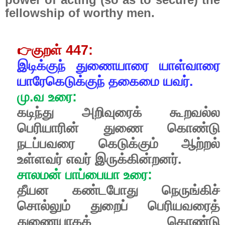
fellowship of worthy men.
குறள்
447:
👉
இடிக்குந்
துணையாரை
யாள்வாரை
யாரேகெடுக்குந்
தகைமை
யவர்
.
மு
.
வ
உரை
:
கடிந்து
அறிவுரைக்
கூறவல்ல
பெரியாரின்
துணை
கொண்டு
நடப்பவரை
கெடுக்கும்
ஆற்றல்
உள்ளவர்
எவர்
இருக்கின்றனர்
.
சாலமன்
பாப்பையா
உரை
:
தீயன
கண்டபோது
நெருங்கிச்
சொல்லும்
துறைப்
பெரியவரைத்
துணையாகக்
கொண்டு