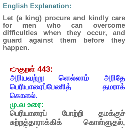
English Explanation:
Let (a king) procure and kindly care
for men who can overcome
difficulties when they occur, and
guard against them before they
happen.
குறள்
443:
👉
அரியவற்று
ளெல்லாம்
அரிதே
பெரியாரைப்பேணித்
தமராக்
கொளல்.
மு
.
வ
உரை
:
பெரியாரைப்
போற்றி
தமக்குச்
சுற்றத்தாராக்கிக்
கொள்ளுதல்
,