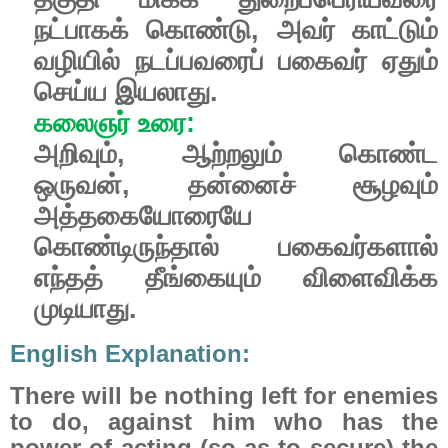
நட்பாகக்
கொண்டு
,
அவர்
காட்டும்
வழியில்
நடப்பவரைப்
பகைவர்
ஏதும்
செய்ய
இயலாது
.
கலைஞர்
உரை
:
அறிவும்
,
ஆற்றலும்
கொண்ட
ஒருவன்
,
தன்னைச்
சூழவும்
அத்தகையோரையே
கொண்டிருந்தால்
பகைவர்களால்
எந்தத்
தீங்கையும்
விளைவிக்க
முடியாது.
English Explanation:
There will be nothing left for enemies
to do, against him who has the
power of acting (so as to secure) the