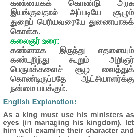
கண்ணாகக்
கொண்டு
அரசு
இயங்குவதால்
அப்படியே
சூழும்
துறைப்
பெரியவரையே
துணையாகக்
கொள்க
.
கலைஞர்
உரை
:
கண்ணாக
இருந்து
எதனையும்
கண்டறிந்து
கூறும்
அறிஞர்
பெருமக்களைச்
சூழ
வைத்துக்
கொண்டிருப்பதே
ஆட்சியாளர்க்கு
நன்மை
பயக்கும்.
English Explanation:
As a king must use his ministers as
eyes (in managing his kingdom), let
him well examine their character and