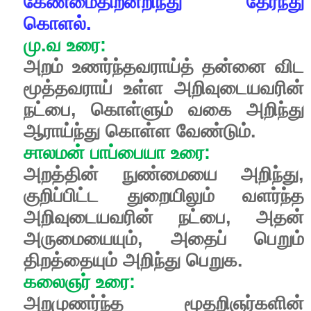
கேண்மைதிறனறிந்து
தேர்ந்து
கொளல்.
மு
.
வ
உரை
:
அறம்
உணர்ந்தவராய்த்
தன்னை
விட
மூத்தவராய்
உள்ள
அறிவுடையவரின்
நட்பை
,
கொள்ளும்
வகை
அறிந்து
ஆராய்ந்து
கொள்ள
வேண்டும்
.
சாலமன்
பாப்பையா
உரை
:
அறத்தின்
நுண்மையை
அறிந்து
,
குறிப்பிட்ட
துறையிலும்
வளர்ந்த
அறிவுடையவரின்
நட்பை
,
அதன்
அருமையையும்
,
அதைப்
பெறும்
திறத்தையும்
அறிந்து
பெறுக
.
கலைஞர்
உரை
:
அறமுணர்ந்த
மூதறிஞர்களின்