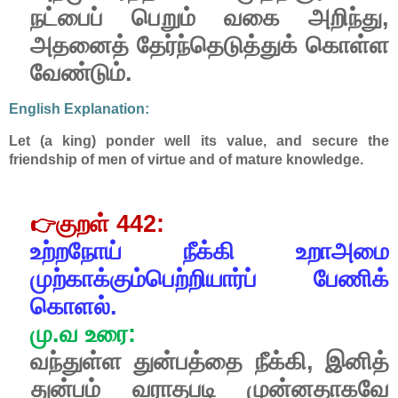
நட்பைப்
பெறும்
வகை
அறிந்து
,
அதனைத்
தேர்ந்தெடுத்துக்
கொள்ள
வேண்டும்.
English Explanation:
Let (a king) ponder well its value, and secure the
friendship of men of virtue and of mature knowledge.
குறள்
442:
👉
உற்றநோய்
நீக்கி
உறாஅமை
முற்காக்கும்பெற்றியார்ப்
பேணிக்
கொளல்.
மு
.
வ
உரை
:
வந்துள்ள
துன்பத்தை
நீக்கி
,
இனித்
துன்பம்
வராதபடி
முன்னதாகவே