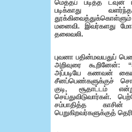
மெத்தப் படித்த டவுன் 
படிக்காது வளர்ந
தூக்கிவைத்துக்கொள்ளும
மனைவி. இவர்களது மோத
தலைவலி.
புவனா பதின்மவயதுப் ப
அறிவுரை கூறினேன்: “
அப்படியே கணவன் கையில
சீனப்பெண்களுக்குச் சொல
குடி
,
சூதாட்டம் எ
செய்துவிடுவார்கள். பெ
சம்பாதித்த காசி
பெறுகிறவர்களுக்குத் தெர