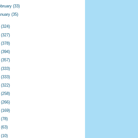
ebruary
(33)
anuary
(35)
3
(324)
2
(327)
1
(378)
0
(394)
9
(357)
8
(333)
7
(333)
6
(322)
5
(258)
4
(266)
3
(169)
2
(78)
1
(63)
0
(10)