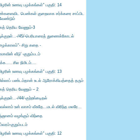
மிழரின் உணவு பழக்கங்கள்" பகுதி: 14
்களைவிட பெண்கள் குறைவாக சர்க்கரை சாப்பிட
வேண்டும்
கத் தெரிய வேணும்-3
ருக்குறள்...-/45/-பெரியாரைத் துணைக்கோடல்
ழைக்காலம்"- சிறு கதை -
்மாவின் வீடு' -குறும்படம்
ிக்க..... சில நிமிடம்....
மிழரின் உணவு பழக்கங்கள்" பகுதி: 13
்பில்லாப் பண்டம்தான் உடல் ஆரோக்கியத்தைத் தரும்
கத் தெரிய வேணும் – 2
ுக்குறள்...-/44/-குற்றங்கடிதல்
ெல்லாம் உன் வாசம் வீசுதே...மடல் விரிந்த மலரே...
ஞ்ஞானம் வழங்கும் விந்தை
ம்வரம்-குறும்படம்
மிழரின் உணவு பழக்கங்கள்" பகுதி: 12