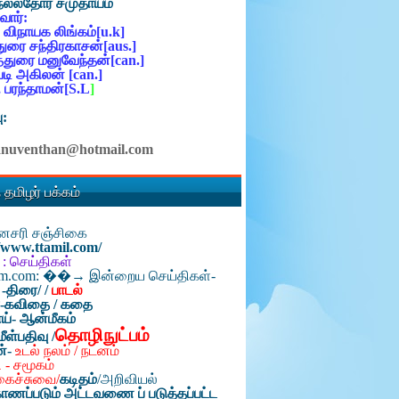
நல்லதோர் சமுதாயம்
ோர்:
 விநாயக லிங்கம்[u.k]
ுரை சந்திரகாசன்[aus.]
்துரை மனுவேந்தன்[can.]
ி அகிலன் [can.]
 பரந்தாமன்[S.L
]
ு:
anuventhan@hotmail.com
 தமிழர் பக்கம்
தினசரி சஞ்சிகை
//www.ttamil.com/
 : செய்திகள்
am.com: ��→ இன்றைய செய்திகள்-
 -திரை/
/
பாடல்
்-கவிதை / கதை
ய்- ஆன்மீகம்
தொழிநுட்பம்
மீள்பதிவு /
ன்-
உடல் நலம் / நடனம்
 - சமூகம்
கைச்சுவை/
கடிதம்
/
அறிவியல்
ாணப்படும் அட்டவணை ப் படுத்தப்பட்ட