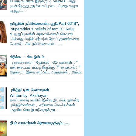
லிப்ஸ்டிக் மார்க் இருக்கு ? மனைவி : அது
நான் நேத்து குடிச்ச கப்புங்க , அதை கழுவ
மறந்துட்...
தமிழரின் நம்பிக்கைகள்,பகுதி/Part-03"B",
superstitious beliefs of tamils: மனித
உடலுறுப்புகளின் அசைவினைக் கொண்ட
அல்லது அதில் ஏற்படும் நோய் குணங்களை
கொண்ட சில நம்பிக்கைகள் : ...
சிரிக்க ... சில நிமிடம்
நகைச்சுவை = ஜோக்ஸ் -01- மனைவி : "
என் சமையல் எப்படி இருக்கு ?" கணவன் : "
அருமை ! இதை சாப்பிட்ட பிறகுதான் , அம்மா
...
புவித்தட்டின் அசைவுகள்
Written by Akshayan
தகட்டசைவு உலகில் இன்று இடம்பெறுகின்ற
புவிநடுக்கங்கள் , எரிமலை வெடிப்புக்கள்
முதலிய செயற்பாடுகளுக்குர...
தீபம் வாசகர்கள் அனைவருக்கும்......