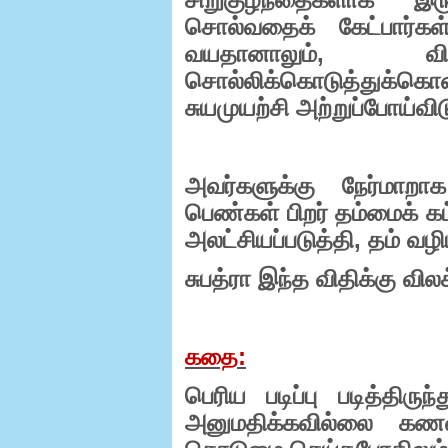
சொல்வதைக் கேட்பார்க
வயதானாலும்
,
வ
சொல்லிக்கொடுத்துக்
சுயமுயற்சி அற்றுப்போய்வி
அவர்களுக்கு நேர்மாறாக 
பெண்கள் பிறர் தம்மைக் கட
அலட்சியப்படுத்தி
,
தம் வழி
சுபத்ரா இந்த விதிக்கு விலக
கதை
:
பெரிய படிப்பு படித்திருந்த
அனுமதிக்கவில்லை க