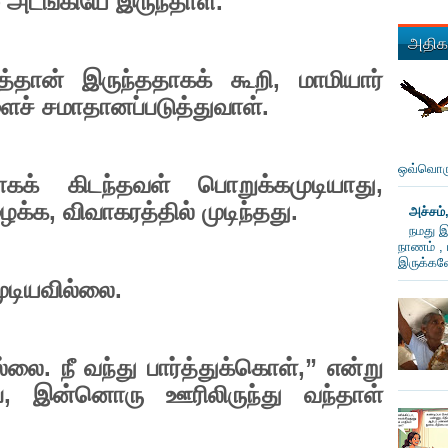
அடங்கியே இருந்தாள்.
அதிகம
த்தான் இருந்ததாகக் கூறி
,
மாமியார்
ச் சமாதானப்படுத்துவாள்.
ஒவ்வொரு
யாகக் கிடந்தவள் பொறுக்கமுடியாது
,
ைக்க
,
விவாகரத்தில் முடிந்தது.
அச்சம்
நமது இ
நாணம் , 
இருக்கவே
ுடியவில்லை.
ல்லை. நீ வந்து பார்த்துக்கொள்
,”
என்று
ப
,
இன்னொரு ஊரிலிருந்து வந்தாள்