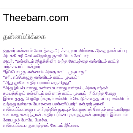
Theebam.com
தன்னம்பிக்கை
ஒருவர் என்னால் கோபத்தை அடக்க முடியவில்லை. அதை நான் எப்படி
அடக்கி சரி செய்வதென்று ஞானியிடம் கேட்டார்.
அவர், “உன்னிடம் இருக்கின்ற அந்த கோபத்தை என்னிடம் காட்டு
பார்க்கலாம்
”
என்றார்.
“
இப்பொழுது என்னால் அதை காட்ட முடியாது
”
“
சரி, எப்பொழுது என்னிடம் காட்ட முடியும்
”
“
அது தானே எதிர்பாராமல் வருகிறது
”
“
அது இயல்பானது, உண்மையானது என்றால், அதை எந்தச்
சமயத்திலும் என்னிடம் உன்னால் காட்ட முடியும். நீ பிறந்த போது
இல்லாததது பெற்றோர்களும் உன்னிடம் கொடுக்காதது எப்படி உன்னிடம்
வந்தது நன்றாக யோசனை பண்ணிப்பார்
”
என்றார் ஞானி.
எதிர்பார்ப்பானது ஏமாற்றத்தில் முடியும் போதுதான் கோபம் உண்டாகிறது
என்பதை உணர்ந்தான். எதிர்பார்ப்பை குறைத்தான் ஏமாற்றம் இல்லாமல்
கோபமும் போயே போச்சு.
எதிர்பார்ப்பை குறைத்தால் கோபம் இல்லை.