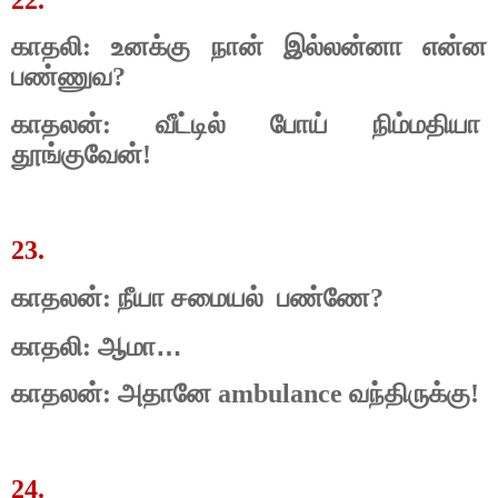
காதலி: உனக்கு நான் இல்லன்னா என்ன
பண்ணுவ?
காதலன்: வீட்டில் போய் நிம்மதியா
தூங்குவேன்!
23.
காதலன்: நீயா சமையல்
பண்ணே?
…
காதலி: ஆமா
காதலன்: அதானே ambulance வந்திருக்கு!
24.