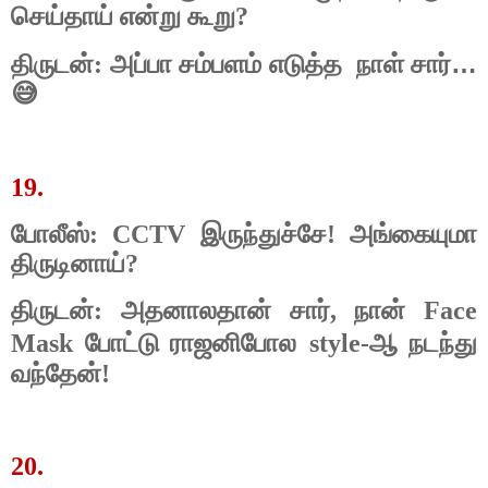
செ
ய்
தாய் என்று கூறு?
…
திருடன்: அப்பா சம்பளம் எடுத்த
நாள் சார்
😅
19.
போலீஸ்: CCTV இருந்துச்சே! அங்கையுமா
திருடினாய்?
திருடன்: அதனாலதான்
சார்,
நான்
Face
ராஜனிபோல
Mask போட்டு
style-ஆ நடந்து
வந்தேன்!
20.