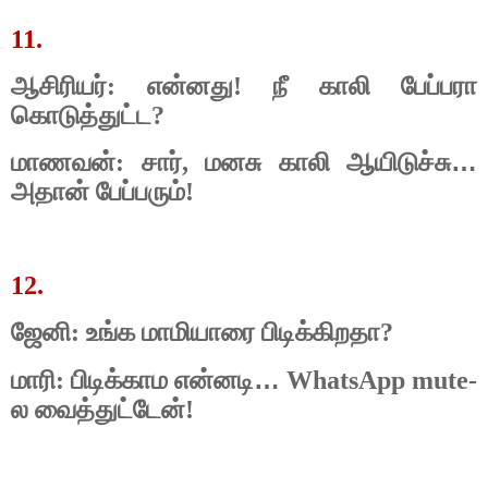
11.
ஆசிரியர்: என்னது! நீ காலி பேப்பரா
கொடுத்துட்ட?
…
மாணவன்: சார், மனசு காலி ஆயிடுச்சு
அதான் பேப்பரும்!
12.
ஜேனி: உங்க மாமியாரை பிடிக்கிறதா?
…
மாரி: பிடிக்காம என்னடி
WhatsApp mute-
ல வைத்துட்டேன்!