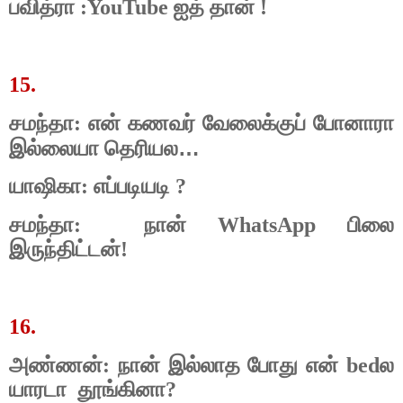
பவித்ரா :YouTube ஐத் தான் !
15.
சமந்தா: என் கணவர் வேலைக்குப் போனாரா
…
இல்லையா தெரியல
யாஷிகா: எப்படியடி ?
சமந்தா:
நான் WhatsApp பிலை
இருந்திட்டன்!
16.
அண்ணன்: நான் இல்லாத போது என் bedல
யாரடா
தூங்கினா?