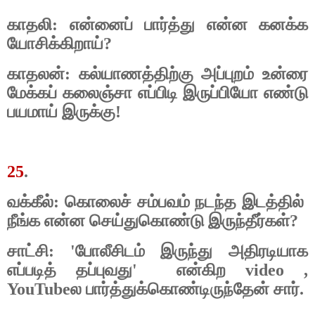
காதலி: என்னைப் பார்த்து என்ன கனக்க
யோசிக்கிறாய்?
காதலன்: கல்யாணத்திற்கு அப்புறம் உன்ரை
மேக்கப் கலைஞ்சா எப்பிடி இருப்பியோ எண்டு
பயமாய் இருக்கு!
25
.
வக்கீல்: கொலைச் சம்பவம் நடந்த இடத்தில்
நீங்க என்ன செய்துகொண்டு இருந்தீர்கள்?
சாட்சி: 'போலீசிடம் இருந்து அதிரடியாக
எப்படித் தப்புவது'
என்கிற video ,
YouTubeல பார்த்துக்கொண்டிருந்தேன் சார்.