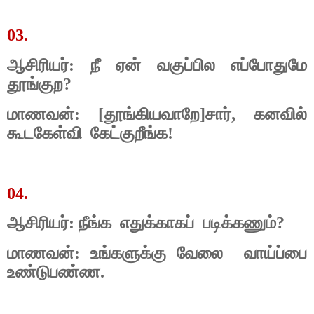
03.
ஆசிரியர்: நீ ஏன் வகுப்பில எப்போதுமே
தூங்குற?
மாணவன்: [தூங்கியவாறே]சார், கனவில்
கூடகேள்வி
கேட்குறீங்க!
04.
ஆசிரியர்: நீங்க
எதுக்காகப்
படிக்கணும்?
மாணவன்: உங்களுக்கு வேலை
வாய்ப்பை
உண்டுபண்ண.