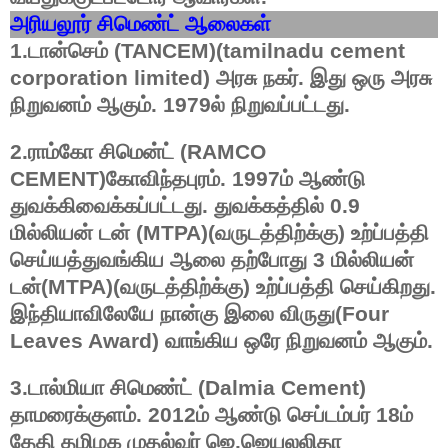
அரியலூர்
சிமெண்ட்
ஆலைகள்
1.டான்செம்
(TANCEM)(tamilnadu cement
corporation limited)
அரசு
நகர்
.
இது
ஒரு
அரசு
நிறுவனம்
ஆகும்
. 1979
ல்
நிறுவப்பட்டது
.
2.ராம்கோ
சிமென்ட்
(RAMCO
CEMENT)
கோவிந்தபுரம்
. 1997
ம்
ஆண்டு
துவக்கிவைக்கப்பட்டது
.
துவக்கத்தில்
0.9
மில்லியன்
டன்
(MTPA)(
வருடத்திற்க்கு
)
உற்ப்பத்தி
செய்யத்துவங்கிய
ஆலை
தற்போது
3
மில்லியன்
டன்
(MTPA)(
வருடத்திற்க்கு
)
உற்ப்பத்தி
செய்கிறது
.
இந்தியாவிலேயே
நான்கு
இலை
விருது
(Four
Leaves Award)
வாங்கிய
ஒரே
நிறுவனம்
ஆகும்
.
3.டால்மியா
சிமெண்ட்
(Dalmia Cement)
தாமரைக்குளம்
. 2012
ம்
ஆண்டு
செப்டம்பர்
18
ம்
தேதி
தமிழக
முதல்வர்
ஜெ
.
ஜெயலலிதா