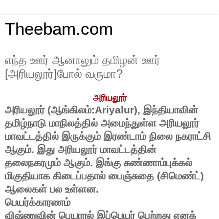
Theebam.com
எந்த ஊர் ஆனாலும் தமிழன் ஊர்
[அரியலூர்]போல் வருமா?
அரியலூர்
அரியலூர்
(
ஆங்கிலம்
:Ariyalur),
இந்தியாவின்
தமிழ்நாடு
மாநிலத்தில்
அமைந்துள்ள
அரியலூர்
மாவட்டத்தில்
இருக்கும்
இரண்டாம்
நிலை
நகராட்சி
ஆகும்
.
இது
அரியலூர்
மாவட்டத்தின்
தலைநகரமும்
ஆகும்
.
இங்கு
சுண்ணாம்புக்கல்
மிகுதியாக
கிடைப்பதால்
பைஞ்சுதை
(
சிமெண்ட்
)
ஆலைகள்
பல
உள்ளன
.
பெயர்க்காரணம்
விஷ்ணுவின்
பெயரால்
இப்பெயர்
பெற்றது
எனக்