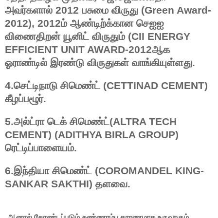
அவர்களால்
2012
பசுமை
விருது
(Green Award-
2012), 2012
ம்
ஆண்டிற்க்கான
செஐஐ
விணைதிறன்
யூனிட்
விருதும்
(CII ENERGY
EFFICIENT UNIT AWARD-2012
ஆக
ஓராண்டில்
இரண்டு
விருதுகள்
வாங்கியுள்ளது
.
4.செட்டிநாடு
சிமெண்ட்
(CETTINAD CEMENT)
கீழப்பழூர்
.
5.அல்ட்ரா
டெக்
சிமெண்ட்
(ALTRA TECH
CEMENT) (ADITHYA BIRLA GROUP)
ரெட்டிப்பாளையம்
.
6.இந்தியா
சிமெண்ட்
(COROMANDEL KING-
SANKAR SAKTHI)
தளவை
.
ஆனால் தோண்டப்படும் சுண்ணாம்பு காரணமாக உருவாகும்