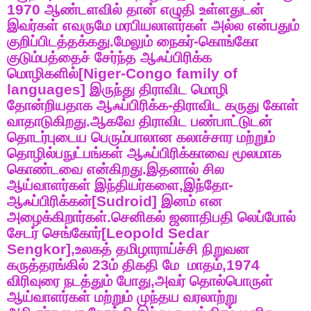
1970
ஆண்டளவில்
தான்
எழுதி
உள்ளதுடன்
இவர்கள்
எவருமே
மரபியலாளர்கள்
அல்ல
என்பதும்
குறிப்பிடத்தக்கது
.
மேலும்
நைகர்
-
கொங்கோ
குடும்பத்தைச்
சேர்ந்த
ஆஃப்பிரிக்க
மொழிகளில்
[Niger-Congo family of
languages]
இருந்து
திராவிட
மொழி
தோன்றியதாக
ஆஃப்பிரிக்க
-
திராவிட
கருது
கோள்
வாதாடுகிறது
.
ஆகவே
திராவிட
பண்பாட்டுடன்
தொடர்புடைய
பெரும்பாலான
கலாச்சார
மற்றும்
தொழில்பநுட்பங்கள்
ஆஃப்பிரிக்காவை
மூலமாக
கொண்டவை
என்கிறது
.
இதனால்
சில
ஆய்வாளர்கள்
இந்தியர்களை
,
இந்தோ
-
ஆஃப்பிரிக்கன்
[Sudroid]
இனம்
என
அழைக்கிறார்கள்
.
செனிகல்
ஜனாதிபதி
லெப்போல்
சேடர்
செங்கோர்
[Leopold Sedar
Sengkor],
உலகத்
தமிழாராய்ச்சி
நிறுவன
கருத்தரங்கில்
23
ம்
திகதி
மே
மாதம்
,1974
விரிவுரை
நடத்தும்
போது
,
அவர்
தொல்பொருள்
ஆய்வாளர்கள்
மற்றும்
முந்தய
வரலாற்று