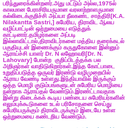
பரிந்துரைக்கின்றனர்
.
அது
மட்டும்
அல்ல
,1975
ல்
காலமான
பேராசிரியருமான
வரலாற்றாளருமான
கல்லிடைக்குறிச்சி
அய்யா
நீலகண்ட
சாத்திரி
[K.A.
Nilakantta Sastri,]
சுமேரிய
,
திராவிட
ஆலய
வழிப்பாட்டின்
ஒற்றுமையை
எடுத்துக்
காட்டினார்
.
தமிழர்களை
அப்படி
இல்லாவிட்டால்
,
திராவிடர்களை
மத்திய
தரைக்கடல்
பகுதியுடன்
இணைக்கும்
கருதுகோளை
இன்னும்
ஆராய்ச்சி
யாளர்
Dr. N
லஹோவரி
[Dr. N.
Lahovary]
போன்ற
குறிப்பிடத்தக்க
பல
அறிஞர்கள்
வாதிடுகிறார்கள்
.
இந்த
கோட்பாடை
உறுதிப்படுத்த
ஒருவர்
இரண்டு
வழிமுறையில்
ஆராய
வேண்டி
உள்ளது
.
இந்தியாவில்
இருக்கும்
ஒத்த
மொழி
குடும்பங்களுடன்
சுமேரிய
மொழியை
நன்றாக
ஆராய்தல்
வேண்டும்
.
இரண்ட்டாவதாக
இன்று
கிடைக்கக்
கூடிய
பண்டைய
சுமேரியர்களின்
எலும்புக்கூடுகளை
உடல்
பரிசோதனை
செய்து
சுமேரியருக்கும்
திராவிடருக்கும்
இடையே
உள்ள
ஒற்றுமையை
கண்டறிய
வேண்டும்
.