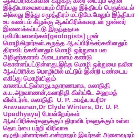
ஆஃப்பிரிக்காவின்
கிழக்கு
கரை
யையும்
தென்
இந்தியாவையையும்
பிரிப்பது
இந்தியப்
பெருங்கடல்
அல்லது
இந்து
சமுத்திரம்
மட்டுமே
.
மேலும்
இந்தியா
உப
கண்டம்
கிழக்கு
ஆஃப்பிரிக்காவுடன்
முன்னர்
இணைக்கப்பட்டு
இருந்ததாக
புவியியலாளர்கள்
[geologists]
முன்
மொழிகிறார்கள்
.
கருத்த
ஆஃப்பிரிக்கர்களினதும்
திராவிடர்களினதும்
மொழி
ஒற்றுமை
பல
அறிஞர்களால்
அடையாளம்
கண்டு
கொள்ளப்பட்டுள்ளது
.
இந்த
மொழி
ஒற்றுமை
நவீன
ஆஃப்பிரிக்க
மொழியில்
மட்டும்
இன்றி
பண்டைய
எகிப்து
மொழியிலும்
காணப்பட்டுள்ளது
.
உதாரணமாக
,
கலாநிதி
க
.
ப
.
அறவாணன்
,
கலாநிதி
கிள்ய்டே
அஹமத்
வின்டர்ஸ்
,
கலாநிதி
U. P. .
உபத்யாய
[Dr
Aravaanan,Dr Clyde Winters, Dr. U. P.
Upadhyaya]
போன்றோர்கள்
ஆஃப்பிரிக்கர்களுக்கும்
திராவிடர்களுக்கும்
உள்ள
தொடர்பை
பற்றி
விரிவாக
எழுதியுள்ளார்கள்
.
என்றாலும்
இவர்கள்
அனைவரும்