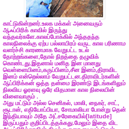
காட்டுகின்றனர்
.
உலக
மக்கள்
அனைவரும்
ஆஃப்பிரிக்
காவில்
இருந்து
வந்தவர்களே
.
காலப்போக்கில்
அந்ததந்த
காலநிலைக்கு
ஏற்ப
பல்லாயிரம்
வருட
கால
பரிணாம
வளர்ச்சி
காரணமாக
வேறுபட்ட
உடல்
தோற்றங்களை
,
தோல்
நிறத்தை
தழுவிக்
கொண்டது
.
இதனால்
மனித
இன
மானது
வெள்ளையினம்
,
கருப்பினம்
,
சீன
இனம்
,
திராவிட
இனம்
என்றெல்லாம்
வேறுபட்டன
.
திராவிடர்களின்
ஆப்பிரிக்கன்
ஒத்த
தன்மை
இரண்டு
இடங்களிலும்
நிலவிய
ஓரளவு
ஒரே
விதமான
கால
நிலையின்
விளைவாகும்
.
அது
மட்டும்
அல்ல
செனிகல்
,
மாலி
,
நைகர்
,
சாட்
,
சூடான்
,
எதியோப்பியா
,
சோமாலியா
போன்று
தென்
இந்தியாவும்
அதே
அட்சரேகையில்
[latitude]
இருப்பதும்
குறிப்பிடத்தக்கது
.
மேலும்
இதை
விட