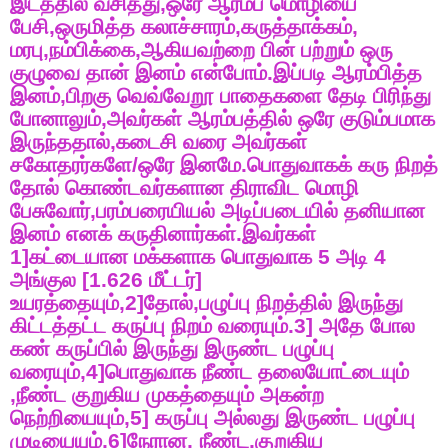
இடத்தில்
வசித்து
,
ஒரே
ஆரம்ப
மொழியை
பேசி
,
ஒருமித்த
கலாச்சாரம்
,
கருத்தாக்கம்
,
மரபு
,
நம்பிக்கை
,
ஆகியவற்றை
பின்
பற்றும்
ஒரு
குழுவை
தான்
இனம்
என்போம்
.
இப்படி
ஆரம்பித்த
இனம்
,
பிறகு
வெவ்வேறூ
பாதைகளை
தேடி
பிரிந்து
போனாலும்
,
அவர்கள்
ஆரம்பத்தில்
ஒரே
குடும்பமாக
இருந்ததால்
,
கடைசி
வரை
அவர்கள்
சகோதரர்களே
/
ஒரே
இனமே
.
பொதுவாகக்
கரு
நிறத்
தோல்
கொண்டவர்களான
திராவிட
மொழி
பேசுவோர்
,
பரம்பரையியல்
அடிப்படையில்
தனியான
இனம்
எனக்
கருதினார்கள்
.
இவர்கள்
1]
கட்டையான
மக்களாக
பொதுவாக
5
அடி
4
அங்குல
[1.626
மீட்டர்
]
உயரத்தையும்
,2]
தோல்
,
பழுப்பு
நிறத்தில்
இருந்து
கிட்டத்தட்ட
கருப்பு
நிறம்
வரையும்
.3]
அதே
போல
கண்
கருப்பில்
இருந்து
இருண்ட
பழுப்பு
வரையும்
,4]
பொதுவாக
நீண்ட
தலையோட்டையும்
,
நீண்ட
குறுகிய
முகத்தையும்
அகன்ற
நெற்றியையும்
,5]
கருப்பு
அல்லது
இருண்ட
பழுப்பு
முடியையும்
,6]
நேரான
,
நீண்ட
,
குறுகிய