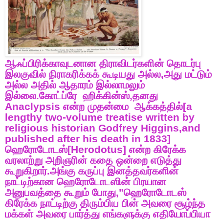
ஆஃப்பிரிக்காவுடனான
திராவிடர்களின்
தொடர்பு
இலகுவில்
நிராகரிக்கக்
கூடியது
அல்ல
,
அது
மட்டும்
அல்ல
அதில்
ஆதாரம்
இல்லாமலும்
இல்லை
.
கோட்ப்ரே
ஹிக்கின்ஸ்
,
தனது
Anaclypsis
என்ற
முதன்மை
ஆக்கத்தில்
[a
lengthy two-volume treatise written by
religious historian Godfrey Higgins,and
published after his death in 1833]
ஹெரோடோடஸ்
[Herodotus]
என்ற
கிரேக்க
வரலாற்று
அறிஞரின்
கதை
ஒன்றை
எடுத்து
கூறுகிறார்
.
அங்கு
கருப்பு
இனத்தவர்களின்
நாட்டிற்கான
ஹெரோடோடஸின்
பிரயான
அனுபவத்தை
கூறும்
போது
,"
ஹெரோடோடஸ்
கிரேக்க
நாட்டிற்கு
திரும்பிய
பின்
அவரை
சூழ்ந்த
மக்கள்
அவரை
பார்த்து
எங்களுக்கு
எதியோப்பியா