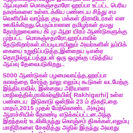
ஆய்வுகள்
மொகஞ்சதாரோ
ஹரப்பா
உட்பட்ட
பெரிய
நகரங்களை
உள்ளடக்கிய
பண்டைய
சிந்து
சம
வெளியில்
வாழ்ந்த
குடி
மக்கள்
திராவிடர்கள்
என
ஊகிக்கிறது
.
பெரும்பாலான
தமிழர்கள்
தமது
தோற்றுவையை
கி
மு
ஆறா
யிரம்
ஆண்டுகளுக்கு
முற்பட்ட
மொகஞ்சதாரோ
,
ஹரப்பாவில்
தேடுகிறார்கள்
.
எப்படியாயினும்
அவர்களின்
நம்பிக்
கையை
உறுதிப்படுத்த
,
இன்றைய
டிஎன்ஏ
தொழில்நுட்பத்துடன்
ஒரு
ஒழுங்கு
படுத்திய
ஆய்வு
தேவைபடுகிறது
..
5000
ஆண்டுகள்
பழமைவாய்ந்த
,
ஹரப்பா
காலத்தை
சேர்ந்த
நாலு
எலும்பு
கூடுகள்
வடமேற்கு
இந்தியாவில்
,
இன்றைய
அரியானா
மாநிலத்தில்
,
ராகிகர்ஹியில்
[ Rakhigarhi]
உள்ள
பண்டைய
இடுகாடு
ஒன்றில்
23
ம்
திகதி
,
தை
மாதம்
,2015
முதல்
மேற்கொண்ட
அகழ்வு
ஆராச்சியில்
தோண்டி
எடுக்கப்பட்டன
.
அந்த
இறந்தவர்
உடலிலிருந்து
கொஞ்சம்
திசுக்கள்
,
எலும்பு
மாதிரிகளை
சேகரித்து
அதில்
இருந்து
அவரது