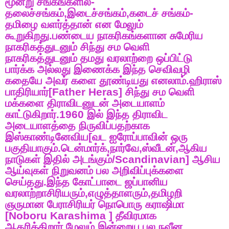
மூன்று
சங்கங்களில்
-
தலைச்சங்கம்
,
இடைச்சங்கம்
,
கடைச்
சங்கம்
-
தமிழை
வளர்த்தான்
என
மேலும்
கூறுகிறது
.
பண்டைய
நாகரிகங்களான
சுமேரிய
நாகரிகத்துடனும்
சிந்து
சம
வெளி
நாகரிகத்துடனும்
தமது
வரலாற்றை
ஒப்பிட்டு
பார்க்க
அல்லது
இணைக்க
இந்த
செவிவழி
கதையே
அவர்
களை
தூண்டியது
எனலாம்
.
ஹிராஸ்
பாதிரியார்
[Father Heras]
சிந்து
சம
வெளி
மக்களை
திராவிடனுடன்
அடையாளம்
காட்டுகிறார்
.1960
இல்
இந்த
திராவிட
அடையாளத்தை
நிருவிப்பதற்காக
இஸ்காண்டினேவிய
[
வட
ஐரோப்பாவின்
ஒரு
பகுதியாகும்
.
டென்மார்க்
,
நார்வே
,
ஸ்வீடன்
,
ஆகிய
நாடுகள்
இதில்
அடங்கும்
/Scandinavian]
ஆசிய
ஆய்வுகள்
நிறுவனம்
பல
அறிவிப்புக்களை
செய்தது
.
இந்த
கோட்பாடை
ஜப்பானிய
வரலாற்றாசிரியரும்
,
எழுத்தாளரும்
,
தமிழறி
ஞருமான
பேராசிரியர்
நொபொரு
கராஷிமா
[Noboru Karashima ]
தீவிரமாக
ஆதரிக்கிறார்
.
மேலும்
இன்றைய
பல
நவீன