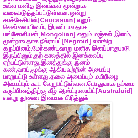
உள்ள
மனித
இனங்கள்
மூன்றாக
வகைபடுத்தப்பட்டுள்ளன
.
ஒன்று
காக்கேசியன்
[Caucasian]
எனும்
வெள்ளையினம்
,
இரண்டாவதாக
மங்கோலியன்
[Mongolian]
எனும்
மஞ்சள்
இனம்
,
மூன்றாவதாக
நீக்ராய்ட்
[Negroid]
என்கிற
கருப்பினம்
.
மேற்கண்டவாறு
மனித
இனப்பாகுபாடு
இருப்பினும்
,
தற்
காலத்தில்
இனக்கலப்பு
ஏற்பட்டுள்ளது
.
இனத்துக்கு
இனம்
கண்
,
வாய்
,
மூக்கு
ஆகியவற்றின்
அமைப்பு
மாறுபட்டு
உள்ளது
.
தலை
அமைப்பும்
மயிரிழை
அமைப்பும்
கூட
வேறுபட்டுள்ளன
.
பொதுவாக
நம்மை
கருப்பினத்திற்கு
கீழ்
ஆஸ்ட்ராலாய்ட்
[Australoid]
என்று
துணை
இனமாக
பிரித்துக்