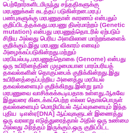
பெற்றோர்களிடமிருந்து
சந்ததிகளுக்கு
மரபணுக்கள்
கடத்தப்
படுகின்றன
.
மரபுப்
பண்புகளுக்கு
மரபணுதான்
காரணம்
என்பதும்
குறிப்பிடத்தக்கது
.
மரபணு
திடீர்மாற்றம்
(Genetic
mutation)
என்பது
மரபணுத்தொடரில்
ஏற்படும்
சிறிய
அல்லது
பெரிய
அளவிலான
மாற்றங்களைக்
குறிக்கும்
.
இது
மரபணு
விகாரம்
எனவும்
அழைக்கப்படுகின்றது
.
மற்றும்
மரபியல்படி
,
மரபணுத்தொகை
(Genome)
என்பது
ஒரு
உயிரினத்தின்
முழுமையான
பாரம்பரியத்
தகவல்களின்
தொகுப்பைக்
குறிக்கின்றது
.
இது
உயிரினத்தைப்பற்றிய
அனைத்து
மரபியல்
தகவல்களையும்
குறிக்கிறது
.
இன்று
நாம்
மரபணுவை
வாசிக்கக்கூடியதாக
உள்ளது
.
ஆகவே
இதுவரை
கிடைக்கப்பெற்ற
எல்லா
தொல்பொருள்
தவல்களையும்
மொழியியல்
ஆய்வுகளையும்
இந்த
புதிய
டிஎன்ஏ
[DNA]
ஆய்வுகளுடன்
இணைத்து
ஒரு
வரலாறு
எடுத்துரைத்தால்
அதில்
ஒரு
உண்மை
அல்லது
அர்த்தம்
இருக்கும்
.
ஒரு
குறிப்பிட்ட