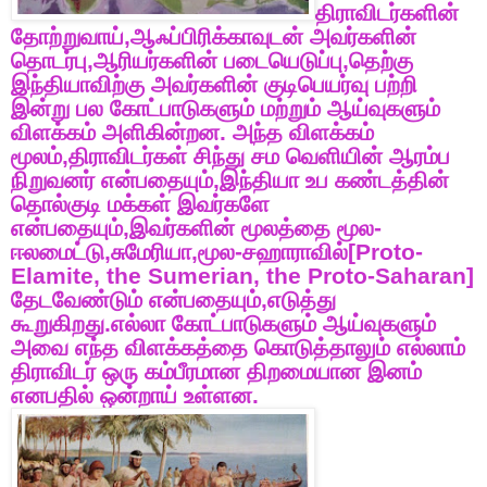
திராவிடர்களின்
தோற்றுவாய்
,
ஆஃப்பிரிக்காவுடன்
அவர்களின்
தொடர்பு
,
ஆரியர்களின்
படையெடுப்பு
,
தெற்கு
இந்தியாவிற்கு
அவர்களின்
குடிபெயர்வு
பற்றி
இன்று
பல
கோட்பாடுகளும்
மற்றும்
ஆய்வுகளும்
விளக்கம்
அளிகின்றன
.
அந்த
விளக்கம்
மூலம்
,
திராவிடர்கள்
சிந்து
சம
வெளியின்
ஆரம்ப
நிறுவனர்
என்பதையும்
,
இந்தியா
உப
கண்டத்தின்
தொல்குடி
மக்கள்
இவர்களே
என்பதையும்
,
இவர்களின்
மூலத்தை
மூல
-
ஈலமைட்டு
,
சுமேரியா
,
மூல
-
சஹாராவில்
[Proto-
Elamite, the Sumerian, the Proto-Saharan]
தேடவேண்டும்
என்பதையும்
,
எடுத்து
கூறுகிறது
.
எல்லா
கோட்பாடுகளும்
ஆய்வுகளும்
அவை
எந்த
விளக்கத்தை
கொடுத்தாலும்
எல்லாம்
திராவிடர்
ஒரு
கம்பீரமான
திறமையான
இனம்
எனபதில்
ஒன்றாய்
உள்ளன
.