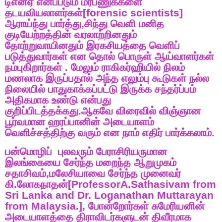
டிஎன்ஏ
எனப்படும்
மரபணுக்களை
தடயவியலாளர்கள்
[forensic scientists]
ஆராய்ந்து
பார்த்து
,
சிந்து
வெளி
மனித
குடியேற்றத்தின்
வரலாற்றினதும்
தோற்றுவாயினதும்
இரகசியத்தை
வெளிப்
படுத்துவார்கள்
என
தொல்
பொருள்
ஆய்வாளர்கள்
நம்புகிறார்கள்
.
மேலும்
ராகிகர்ஹியில்
நிலம்
மணலாக
இருப்பதால்
அந்த
எலும்பு
கூடுகள்
நல்ல
நிலையில்
பாதுகாக்கப்பட்டு
இருக்க
சந்தர்ப்பம்
அதிகமாக
உண்டு
என்பது
குறிப்பிடத்தக்கது
.
ஆகவே
விரைவில்
விஞ்ஞான
பூர்வமான
ஹரப்பானின்
அடையாளம்
வெளிச்சத்திற்கு
வரும்
என
நாம்
எதிர்
பார்க்கலாம்
.
பன்மொழிப்
புலவரும்
பேராசிரியருமான
இலங்கையை
சேர்ந்த
மறைந்த
ஆறுமுகம்
சதாசிவம்
,
மலேசியாவை
சேர்ந்த
முனைவர்
கி
.
லோகநாதன்
[ProfessorA.Sathasivam from
Sri Lanka and Dr. Loganathan Muttarayan
from Malaysia.],
போன்றோர்கள்
சுமேரியனின்
அடையாளத்தை
திராவிடர்களுடன்
திவீரமாக