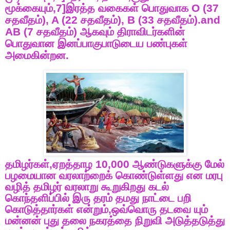
மூக்கையும்
,7]
இரத்த
வகைகள்
பொதுவாக
O (37
சதவீதம்
), A (22
சதவீதம்
), B (33
சதவீதம்
).and
AB (7
சதவீதம்
)
ஆகவும்
திராவிடர்களின்
பொதுவான
இனப்பாகுபாடுடைய
பண்புகள்
அமைகின்றன
.
தமிழர்கள்
,
ஏறத்தாழ
10,000
ஆண்டுகளுக்கு
மேல்
பழமையான
வரலாற்றைக்
கொண்டுள்ளது
என
மரபு
வழித்
தமிழர்
வரலாறு
கூறுகிறது
கடல்
கொந்தளிப்பில்
இரு
தரம்
தமது
நாட்டை
பறி
கொடுத்தார்கள்
என்றும்
,
ஒவ்வொரு
தடவை
யும்
மன்னன்
புது
தலை
நகரத்தை
நிறுவி
அடுத்தடுத்து