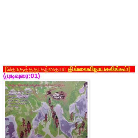
[
தொகுத்தது
:
கந்தையா
தில்லைவிநாயகலிங்கம்]
(முடிவுரை
:01)