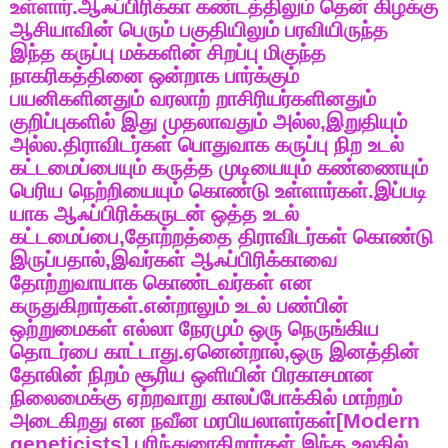
உள்ளார்
.
ஆஃப்பிரிக்கா
கண்டத்திலும்
தென்
கிழக்கு
ஆசியாவின்
பெரும்
பகுதியிலும்
பரவியிருந்த
இந்த
கருப்பு
மக்களின்
சிறப்பு
மிகுந்த
நாகரிகத்தினை
ஒன்றாக
பார்க்கும்
பயனிகளினதும்
வரலாற்
றாசிரியர்களினதும்
குறிப்புகளில்
இது
முதலாவதும்
அல்ல
,
இறுதியும்
அல்ல
.
திராவிடர்கள்
பொதுவாக
கருப்பு
நிற
உடல்
கட்டமைப்பையும்
கருத்த
முடியையும்
கண்ணையும்
பெரிய
நெற்றியையும்
கொண்டு
உள்ளார்கள்
.
இப்படி
யாக
ஆஃப்பிரிக்கருடன்
ஒத்த
உடல்
கட்டமைப்பை
,
தோற்றத்தை
திராவிடர்கள்
கொண்டு
இருப்பதால்
,
இவர்கள்
ஆஃப்பிரிக்காவை
தோற்றுவாயாக
கொண்டவர்கள்
என
கருதுகிறார்கள்
.
என்றாலும்
உடல்
பண்பின்
ஒற்றுமைகள்
எல்லா
நேரமும்
ஒரு
நெருங்கிய
தொடர்பை
காட்டாது
.
ஏனென்றால்
,
ஒரு
இனத்தின்
தோலின்
நிறம்
சூரிய
ஒளியின்
பிரகாசமான
நிலைமைக்கு
ஏற்றவாறு
காலப்போக்கில்
மாற்றம்
அடைகிறது
என
நவீன
மரபியலாளர்கள்
[Modern
geneticists]
பரிந்துரைகிறார்கள்
.
இந்த
உலகில்