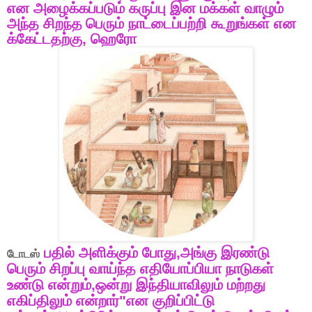
என
அழைக்கப்படும்
கருப்பு
இன
மக்கள்
வாழும்
அந்த
சிறந்த
பெரும்
நாட்டைப்பற்றி
கூறுங்கள்
என
க்
கேட்டதற்கு
,
ஹெரோ
பதில்
அளிக்கும்
போது
,
அங்கு
இரண்டு
டோடஸ்
பெரும்
சிறப்பு
வாய்ந்த
எதியோப்பியா
நாடுகள்
உண்டு
என்றும்
,
ஒன்று
இந்தியாவிலும்
மற்றது
எகிப்திலும்
என்றார்
"
என
குறிப்பிட்டு