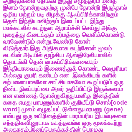
அறிஞர்களை
நோக்கி
இந்து
சமுத்திரம்
மனித
இனம்
தோன்றுவதற்கு
முன்பே
தோன்றி
இருந்தால்
ஒழிய
மற்றும்
படி
கிழக்கு
ஆஃப்பிரிக்காவிற்கும்
தென்
இந்தியாவிற்கும்
இடைப்பட்ட
இந்து
மாக்கடலில்
கடற்தள
ஆராய்ச்சி
செய்து
அங்கு
புதைந்து
கிடைக்கும்
மர்மத்தை
வெளிக்கொண்டு
வரவேண்டும்
என்று
.
வேண்டு
கோள்
விடுத்தார்
.
இது
அதிகமாக
கடற்கோள்
மூலம்
கடலின்
அடியில்
மூழ்கிய
ஆஸ்திரேலியாவில்
தொடங்கி
தென்
னாஃப்பிரிக்காவையும்
இந்தியாவையும்
இணைத்துக்
கொண்ட
லெமூரியா
அல்லது
குமரி
கண்டம்
என
இலக்கியங்
களில்
கற்பனையாகவோ
சாட்சியாகவோ
கூறப்படும்
ஒரு
நீண்ட
நிலப்பரப்பை
அவர்
குறிப்பிட்டு
இருக்கலாம்
என
எண்ணத்
தோன்றுகிறது
.
மனித
இனத்தின்
கதை
எமது
மரபணுக்களில்
குறியீட்டு
சொல்
[code
word]
மூலம்
எழுதப்பட்
டுள்ளது
.
மரபணு
(gene)
என்பது
ஒரு
உயிரினத்தின்
பாரம்பரிய
இயல்புகளை
சந்ததிகளினூடாக
கடத்தவல்ல
ஒரு
மூலக்கூற்று
அலகாகும்
.
இனப்பெருக்கத்தின்
பொழுது