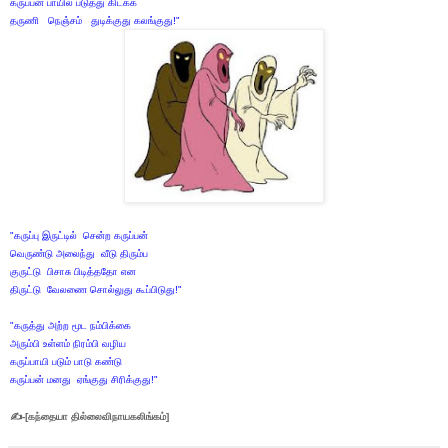
கருப்பன் பாயில் படுத்து கிடக்க
தருணி நெஞ்சம் துடிக்குது கலங்குது!"
"கருப்பு இருட்டில் சென்ற கருப்பன்
வெருண்டு அலைந்து வீடு திரும்ப
குருட்டு பிசாசு பிடித்ததோ என
திருட்டு வேலணை சொல்லுது கூப்பிடுது!"
"கருத்து அற்ற மூட நம்பிக்கை
அரும்பி உள்ளம் நிரம்பி வழிய
கருப்பாயி படும் பாடு கண்டு
கருப்பன் மனது ஏங்குது சிரிக்குது!"
✍-[கந்தையா தில்லைவிநாயகலிங்கம்]