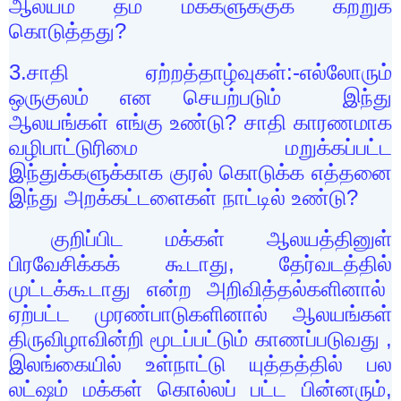
ஆலயம் தம் மக்களுக்குக் கற்றுக்
கொடுத்தது
?
3.
சாதி ஏற்றத்தாழ்வுகள்:-எல்லோரும்
ஒருகுலம் என செயற்படும் இந்து
ஆலயங்கள் எங்கு உண்டு
?
சாதி காரணமாக
வழிபாட்டுரிமை மறுக்கப்பட்ட
இந்துக்களுக்காக குரல் கொடுக்க எத்தனை
இந்து அறக்கட்டளைகள் நாட்டில் உண்டு
?
குறிப்பிட மக்கள் ஆலயத்தினுள்
பிரவேசிக்கக் கூடாது
,
தேர்வடத்தில்
முட்டக்கூடாது என்ற அறிவித்தல்களினால்
ஏற்பட்ட முரண்பாடுகளினால் ஆலயங்கள்
திருவிழாவின்றி மூடப்பட்டும் காணப்படுவது
,
இலங்கையில் உள்நாட்டு யுத்தத்தில் பல
லட்ஷம் மக்கள் கொல்லப் பட்ட பின்னரும்
,