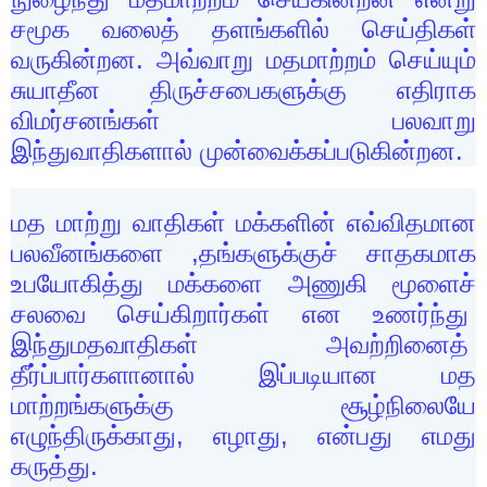
சமூக வலைத் தளங்களில் செய்திகள்
வருகின்றன. அவ்வாறு மதமாற்றம் செய்யும்
சுயாதீன திருச்சபைகளுக்கு எதிராக
விமர்சனங்கள் பலவாறு
இந்துவாதிகளால் முன்வைக்கப்படுகின்றன.
மத மாற்று வாதிகள் மக்களின் எவ்விதமான
பலவீனங்களை
,
தங்களுக்குச் சாதகமாக
உபயோகித்து மக்களை அணுகி மூளைச்
சலவை செய்கிறார்கள் என உணர்ந்து
இந்துமதவாதிகள் அவற்றினைத்
தீர்ப்பார்களானால் இப்படியான மத
மாற்றங்களுக்கு சூழ்நிலையே
எழுந்திருக்காது, எழாது, என்பது எமது
கருத்து.