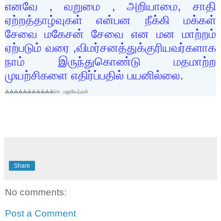
எனவே
,
வறுமை
,
அறியாமை
,
சாதி
ஏற்றத்தாழ்வுகள் என்பன நீக்கி மக்கள்
சேவை மகேசன் சேவை என மன மாற்றம்
ஏற்படும் வரை ,விமர்சனத்துக்குரியவர்களாக
நாம் இருந்துகொண்டு மதமாற்ற
முயற்சிகளை எதிர்ப்பதில் பயனில்லை.
⛪⛪⛪⛪⛪⛪⛪⛪⛪⛪⛪
செ .மனுவேந்தன்
Share
No comments:
Post a Comment