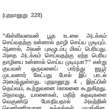
(
புறநானுறு
228)
”
கிள்ளிவளவன்
பூத
உடலை
அடக்கம்
செய்வதற்கு
உன்னால்
தாழி
செய்ய
முடியும்
.
ஆனால்
,
அவன்
புகழுடம்பு
மிகப்
பெரியது
.
அதை
அடக்கம்
செய்வதற்கு
ஏற்ற
பெரிய
தாழியை
உன்னால்
செய்ய
முடியுமா
?”
என்று
குயவன்
ஒருவனைப்
பார்த்து
ஐயூர்
முடவனார்
கேட்பது
போல்
இப்
பாடல்
அமைந்துள்ளது
.
புறநானூறு
4 ,
இறப்பின்
தெய்வம்
,
கூற்றுவனை
/
காலனை
கூறுகிறது
.
அதாவது
,
யானைகள்
,
மதிற்
கதவுகளை
வெகுண்டு
மோதியதால்
அவற்றின்
வெண்ணிறமான
தந்தங்கள்
மழுங்கின
.