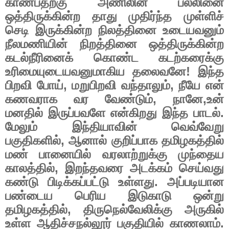
காண்பதற்கு
அணிலின்
பல்லினை
ஒத்திருக்கின்ற
தாது
முதிர்ந்த
முள்ளிச்
செடி
இருக்கின்ற
நிலத்தினை
உடையவனும்
நீலமணியின்
நிறத்தினை
ஒத்திருக்கின்ற
கடல்நீரினைக்
கொண்ட
கடற்கரைக்கு
உரிமையுடையவனுமாகிய
தலைவனே
!
இந்த
பிறவி
போய்
,
மறுபிறவி
வந்தாலும்
,
நீயே
என்
கணவராக
வர
வேண்டும்
,
நானே
,
உன்
மனதில்
இருப்பவளே
என்கிறது
இந்த
பாடல்
.
மேலும்
இந்தியாவின்
வெவ்வேறு
பகுதிகளில்
,
ஆனால்
குறிப்பாக
தமிழகத்தில்
மண்
பானையில்
வரலாற்றுக்கு
முந்தைய
காலத்தில்
,
இறந்தவரை
அடக்கம்
செய்வது
கண்டு
பிடிக்கப்பட்டு
உள்ளது
.
அப்படியான
பண்டைய
பெரிய
இடுகாடு
ஒன்று
தமிழகத்தில்
,
திருநெல்வேலிக்கு
அருகில்
உள்ள
ஆதிச்சநல்லூர்
பகுதியில்
காணலாம்
.