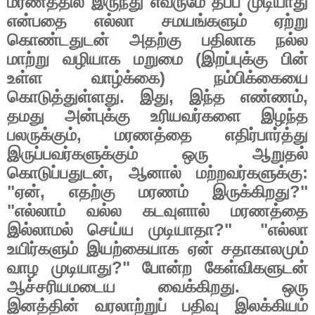
மரணத்தில்
இருந்து
எவருமே
தப்ப
முடியாது
என்பதை
எல்லா
சமயங்களும்
ஏற்று
கொண்டதுடன்
அதற்கு
பதிலாக
நல்ல
மாற்று
வழியாக
மறுமை
(
இறப்புக்கு
பின்
உள்ள
வாழ்க்கை
)
நம்பிக்கையை
கொடுத்துள்ளது
.
இது
,
இந்த
எண்ணம்
,
தமது
அன்புக்கு
உரியவர்களை
இழந்த
பலருக்கும்
,
மரணத்தை
எதிர்பார்த்து
இருப்பவர்களுக்கும்
ஒரு
ஆறுதல்
கொடுப்பதுடன்
,
ஆனால்
மற்றவர்களுக்கு
:
"
ஏன்
,
எதற்கு
மரணம்
இருக்கிறது
?"
"
எல்லாம்
வல்ல
கடவுளால்
மரணத்தை
இல்லாமல்
செய்ய
முடியாதா
?"
"
எல்லா
உயிர்களும்
இயற்கையாக
ஏன்
சதாகாலமும்
வாழ
முடியாது
?"
போன்ற
கேள்விகளுடன்
ஆச்சரியமடைய
வைக்கிறது
.
ஒரு
இனத்தின்
வரலாற்றுப்
பதிவு
இலக்கியம்