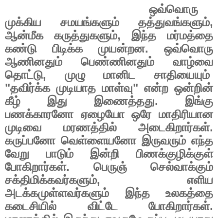
ஒவ்வொரு
முக்கிய
சமயங்களும்
தத்துவங்களும்
,
ஆன்மீக
கருத்துகளும்
,
இந்த
மர்மத்தை
கண்டு
பிடிக்க
முயன்றன
.
ஒவ்வொரு
ஆணினதும்
பெண்ணினதும்
வாழ்வை
தொட்டு
,
முழு
மானிட
சாதியையும்
"
தவிர்க்க
முடியாத
மாள்வு
"
என்ற
ஒன்றின்
கீழ்
இது
இணைத்தது
.
இங்கு
பணக்காரனோ
ஏழையோ
ஒரே
மாதிரியான
முடிவை
மரணத்தில்
அடைகிறார்கள்
.
கருப்பனோ
வெள்ளையனோ
இருவரும்
எந்த
வேறு
பாடும்
இன்றி
பிணக்குழிக்குள்
போகிறார்கள்
.
பெருஞ்
செல்வாக்கும்
சக்திமிக்கவர்களும்
,
எளிய
அடக்கமுள்ளவர்களும்
இந்த
உலகத்தை
கடைசியில்
விட்டே
போகிறார்கள்
.