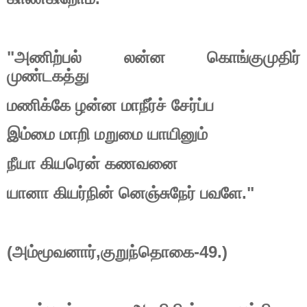
"
அணிற்பல்
லன்ன
கொங்குமுதிர்
முண்டகத்து
மணிக்கே
ழன்ன
மாநீர்ச்
சேர்ப்ப
இம்மை
மாறி
மறுமை
யாயினும்
நீயா
கியரென்
கணவனை
யானா
கியர்நின்
னெஞ்சுநேர்
பவளே
."
(
அம்மூவனார்
,
குறுந்தொகை
-49.)