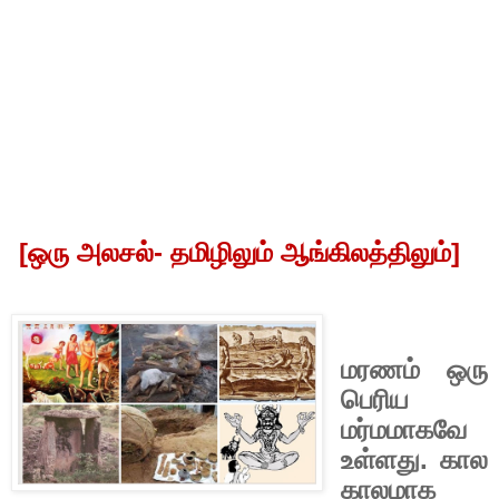
[
ஒரு
அலசல்- தமிழிலும்
ஆங்கிலத்திலும்
]
மரணம்
ஒரு
பெரிய
மர்மமாகவே
உள்ளது
.
கால
காலமாக