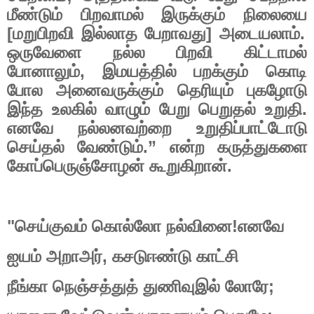
மீண்டும்
பிறவாமல்
இருக்கும்
நிலையை
[
மறுபிறவி
இல்லாத
பேறாவது
]
அடையலாம்
.
ஒருவேளை
நல்ல
பிறவி
கிட்டாமல்
போனாலும்
,
இமயத்தில்
பறக்கும்
கொடி
போல
அனைவருக்கும்
தெரியும்
புகழோடு
இந்த
உலகில்
வாழும்
பேறு
பெறுதல்
உறுதி
.
எனவே
நல்லனவற்றை
உறுதிப்பாட்டோடு
செய்தல்
வேண்டும்
.”
என்ற
கருத்துகளை
கோப்பெருஞ்சோழன்
கூறுகிறான்
.
"
செய்குவம்
கொல்லோ
நல்வினை
!
எனவே
ஐயம்
அறாஅர்
,
கசடுஈண்டு
காட்சி
நீங்கா
நெஞ்சத்துத்
துணிவுஇல்
லோரே
;