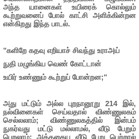
அந்த
யானைகள்
உயிரைக்
கொல்லும்
கூற்றுவனைப்
போல்
காட்சி
அளிக்கின்றன
என்கிறது
இந்த
பாடல்
.
"
களிறே
கதவு
எறியாச்
சிவந்து
உராஅய்
நுதி
மழுங்கிய
வெண்
கோட்டான்
உயிர்
உண்ணும்
கூற்றுப்
போன்றன
;"
அது
மட்டும்
அல்ல
புறநானூறு
214
இல்
,
நல்வினைகள்
செய்வதால்
விண்ணுலகம்
செல்லலாம்
;
விண்ணுலகத்தில்
இன்பம்
நுகர்வது
மட்டு
மல்லாமல்
,
வீடு
பேறும்
பெறலாம்
;
அத்தகைய
வீடு
பேறு
பெற்றால்