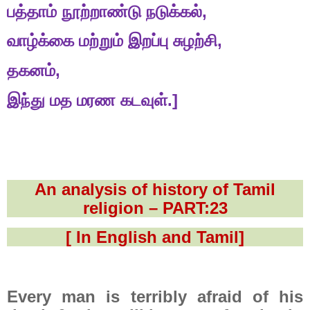
பத்தாம்
நூற்றாண்டு
நடுக்கல்
,
வாழ்க்கை
மற்றும்
இறப்பு
சுழற்சி
,
தகனம்
,
இந்து
மத
மரண
கடவுள்
.]
An analysis of history of Tamil
religion – PART:23
[ In English and Tamil]
Every man is terribly afraid of his