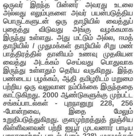
ஒருவர்
இறந்த
பின்னர்
அவரது
உடலை
அல்லது
எலும்புகளை
அவர்
பயன்படுத்திய
பொருட்களுடன்
ஒரு
தாழியில்
வைத்துப்
புதைத்து
விடுவது
அங்கு
வழக்கமாக
இருந்து
உள்ளது
.
அது
மட்டும்
அல்ல
,
ஈமத்
தாழியில்
/
முதுமக்கள்
தாழியில்
சிறு
மண்
பாத்திரத்தில்
தானியம்
உணவு
முதலியன
வைத்து
அடக்கம்
செய்வது
பொதுவாக
இருந்து
உள்ளதும்
தெரிய
வருகிறது
.
இந்த
பண்டைய
பழக்கம்
,
ஆதி
தமிழரிடம்
மறுமை
பற்றிய
ஒரு
வலுவான
நம்பிக்கை
இருந்ததை
காட்டுகிறது
. 2000
ஆண்டுகளுக்கு
முற்பட்ட
சங்கப்பாடல்கள்
-
புறநானுறு
228, 256
-
போன்றவை
,
இதை
மேலும்
உறுதிபடுத்துகிறது
.
குளமுற்றத்துத்
துஞ்சிய
கிள்ளிவளவன்
பற்றி
ஐயூர்
முடவனார்
பாடிய
புறநானூற்றுப்
பாடல்
(
புறம்
228)
முதுமக்கள்