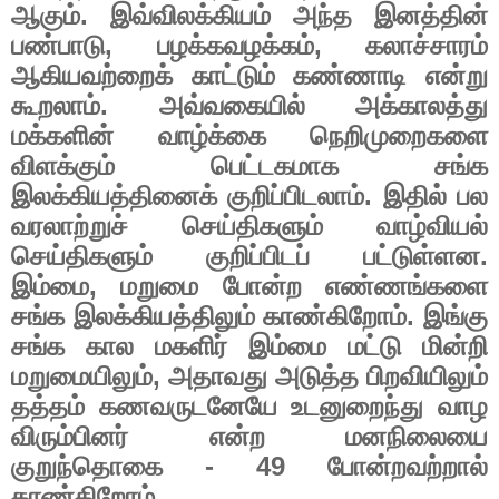
ஆகும்
.
இவ்விலக்கியம்
அந்த
இனத்தின்
பண்பாடு
,
பழக்கவழக்கம்
,
கலாச்சாரம்
ஆகியவற்றைக்
காட்டும்
கண்ணாடி
என்று
கூறலாம்
.
அவ்வகையில்
அக்காலத்து
மக்களின்
வாழ்க்கை
நெறிமுறைகளை
விளக்கும்
பெட்டகமாக
சங்க
இலக்கியத்தினைக்
குறிப்பிடலாம்
.
இதில்
பல
வரலாற்றுச்
செய்திகளும்
வாழ்வியல்
செய்திகளும்
குறிப்பிடப்
பட்டுள்ளன
.
இம்மை
,
மறுமை
போன்ற
எண்ணங்களை
சங்க
இலக்கியத்திலும்
காண்கிறோம்
.
இங்கு
சங்க
கால
மகளிர்
இம்மை
மட்டு
மின்றி
மறுமையிலும்
,
அதாவது
அடுத்த
பிறவியிலும்
தத்தம்
கணவருடனேயே
உடனுறைந்து
வாழ
விரும்பினர்
என்ற
மனநிலையை
குறுந்தொகை
- 49
போன்றவற்றால்
காண்கிறோம்
.