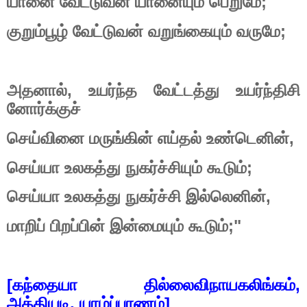
யானை
வேட்டுவன்
யானையும்
பெறுமே
;
குறும்பூழ்
வேட்டுவன்
வறுங்கையும்
வருமே
;
அதனால்
,
உயர்ந்த
வேட்டத்து
உயர்ந்திசி
னோர்க்குச்
செய்வினை
மருங்கின்
எய்தல்
உண்டெனின்
,
செய்யா
உலகத்து
நுகர்ச்சியும்
கூடும்
;
செய்யா
உலகத்து
நுகர்ச்சி
இல்லெனின்
,
மாறிப்
பிறப்பின்
இன்மையும்
கூடும்
;"
[
கந்தையா
தில்லைவிநாயகலிங்கம்
,
அத்தியடி
,
யாழ்ப்பாணம்
]