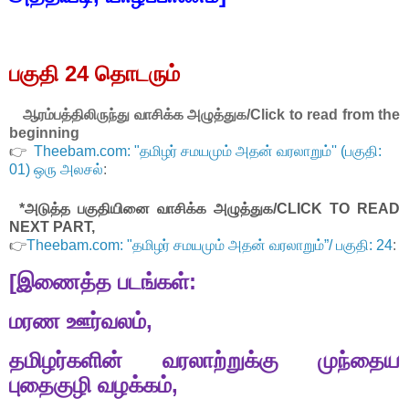
பகுதி
24
தொடரும்
ஆரம்பத்திலிருந்து வாசிக்க அழுத்துக/
Click to read from the
beginning
👉
Theebam.com: "தமிழர் சமயமும் அதன் வரலாறும்'' (பகுதி:
01) ஒரு அலசல்
:
*அடுத்த பகுதியினை வாசிக்க அழுத்துக/CLICK TO READ
NEXT PART,
👉
Theebam.com: "தமிழர் சமயமும் அதன் வரலாறும்”/ பகுதி: 24
:
[இணைத்த
படங்கள்
:
மரண
ஊர்வலம்
,
தமிழர்களின்
வரலாற்றுக்கு
முந்தைய
புதைகுழி
வழக்கம்
,