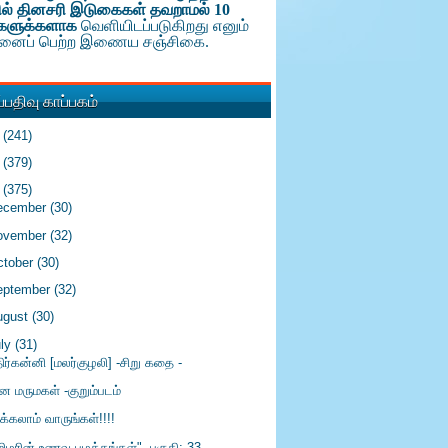
ல் தினசரி இடுகைகள் தவறாமல் 10
களுக்க
ளாக
வெளியிடப்படுகிறது எனும்
டினைப் பெற்ற இணைய சஞ்சிகை.
பதிவு காப்பகம்
6
(241)
5
(379)
4
(375)
ecember
(30)
ovember
(32)
ctober
(30)
eptember
(32)
ugust
(30)
uly
(31)
ிர்கன்னி [மலர்குழலி] -சிறு கதை -
ன மருமகள் -குறும்படம்
ிக்கலாம் வாருங்கள்!!!!
மிழரின் உணவு பழக்கங்கள்" -பகுதி: 33