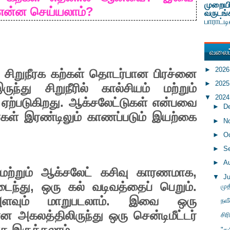
முறையி
?
என்ன
செய்யலாம்
வருடங்
பாராட்
வலைப்
►
202
சிறுநீரக
கற்கள்
தொடர்பான
பிரச்னை
►
202
ருந்து
சிறுநீரில்
கால்சியம்
மற்றும்
▼
202
.
ஏற்படுகிறது
ஆக்சலேட்டுகள்
என்பவை
►
D
்கள்
இரண்டிலும்
காணப்படும்
இயற்கை
►
N
►
O
►
S
►
A
,
மற்றும்
ஆக்சலேட்
கசிவு
காரணமாக
▼
J
,
.
ைந்து
ஒரு
கல்
வடிவத்தைப்
பெறும்
முத
.
ளவும்
மாறுபடலாம்
இவை
ஒரு
நவீ
ான
அகலத்திலிருந்து
ஒரு
சென்டிமீட்டர்
சிர
.
ாக
இருக்கலாம்
"த