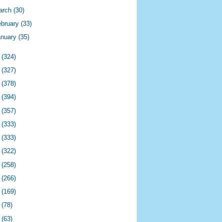
arch
(30)
ebruary
(33)
anuary
(35)
3
(324)
2
(327)
1
(378)
0
(394)
9
(357)
8
(333)
7
(333)
6
(322)
5
(258)
4
(266)
3
(169)
2
(78)
1
(63)