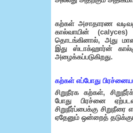
கற்கள்
அசாதாரண
வடிவத
(calyces
கால்வாயின்
,
தொடங்கினால்
அது
மா
இது
ஸ்டாக்ஹார்ன்
கால்
.
அழைக்கப்படுகிறது
கற்கள்
எப்போது
பிரச்னை
,
சிறுநீரக
கற்கள்
சிறுநீர்க
போது
பிரச்னை
ஏற்பட
சிறுநீர்ப்பைக்கு
சிறுநீரை
எ
ஏதேனும்
ஒன்றைத்
தடுக்க