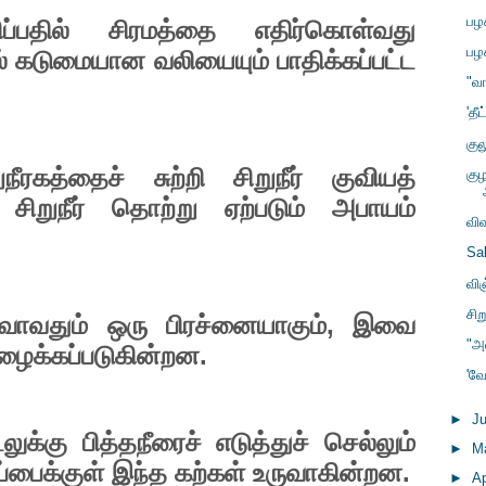
பழ
ப்பதில்
சிரமத்தை
எதிர்கொள்வது
பழ
்
கடுமையான
வலியையும்
பாதிக்கப்பட்ட
"வ
'தீ
குல
ுநீரகத்தைச்
சுற்றி
சிறுநீர்
குவியத்
கு
சிறுநீர்
தொற்று
ஏற்படும்
அபாயம்
வி
Sal
வி
சிற
,
ுவாவதும்
ஒரு
பிரச்னையாகும்
இவை
"அ
.
ைக்கப்படுகின்றன
'வ
►
J
டலுக்கு
பித்தநீரைச்
எடுத்துச்
செல்லும்
►
M
.
ப்பைக்குள்
இந்த
கற்கள்
உருவாகின்றன
►
Ap