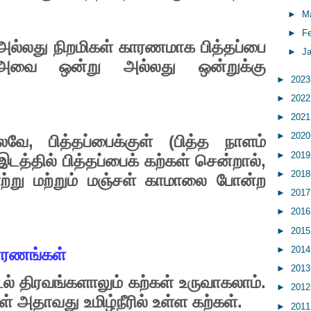
►
M
►
F
அல்லது
நிறமிகள்
காரணமாக
பித்தப்பை
►
J
அவை
ஒன்று
அல்லது
ஒன்றுக்கு
►
202
►
202
►
202
►
202
,
(
லவே
பித்தப்பைக்குள்
பித்த
நாளம்
►
201
,
இடத்தில்
பித்தப்பைக்
கற்கள்
சென்றால்
►
201
்று
மற்றும்
மஞ்சள்
காமாலை
போன்ற
►
201
.
►
201
►
201
►
201
ாரணங்கள்
►
201
.
ல்
திரவங்களாலும்
கற்கள்
உருவாகலாம்
►
201
.
ள்
அதாவது
உமிழ்நீரில்
உள்ள
கற்கள்
►
201