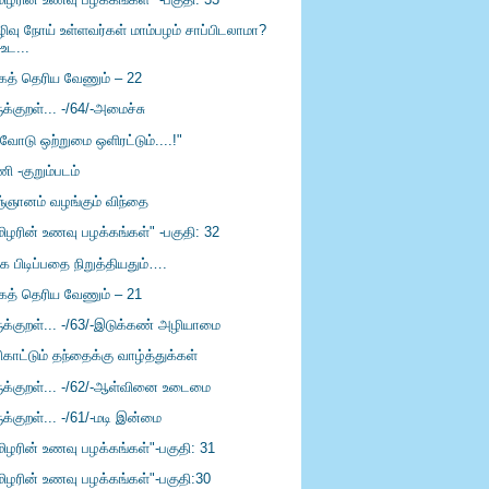
ிழிவு நோய் உள்ளவர்கள் மாம்பழம் சாப்பிடலாமா?
-உட...
கத் தெரிய வேணும் – 22
ுக்குறள்... -/64/-அமைச்சு
வோடு ஒற்றுமை ஒளிரட்டும்....!"
ி -குறும்படம்
ஞ்ஞானம் வழங்கும் விந்தை
மிழரின் உணவு பழக்கங்கள்" -பகுதி: 32
ை பிடிப்பதை நிறுத்தியதும்….
கத் தெரிய வேணும் – 21
ருக்குறள்... -/63/-இடுக்கண் அழியாமை
காட்டும் தந்தைக்கு வாழ்த்துக்கள்
ருக்குறள்... -/62/-ஆள்வினை உடைமை
ுக்குறள்... -/61/-மடி இன்மை
மிழரின் உணவு பழக்கங்கள்"-பகுதி: 31
மிழரின் உணவு பழக்கங்கள்"-பகுதி:30