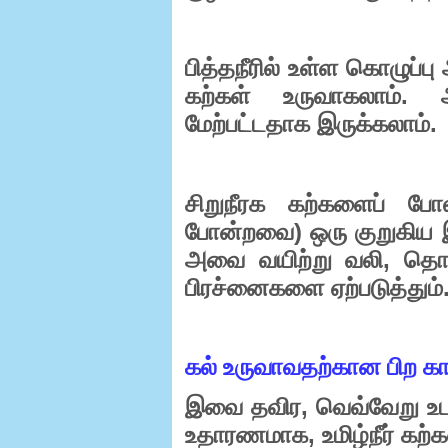
பித்தநீரில்
உள்ள
கொழுப்பு
.
கற்கள்
உருவாகலாம்
.
மேற்பட்டதாக
இருக்கலாம்
சிறுநீரக
கற்களைப்
போ
)
போன்றவை
ஒரு
குறுகிய
,
அவை
வயிற்று
வலி
தொற
பிரச்னைகளை
ஏற்படுத்தும்
கல் உருவாவதற்கான பிற க
,
இவை
தவிர
வெவ்வேறு
உட
,
உதாரணமாக
உமிழ்நீர்
கற்க