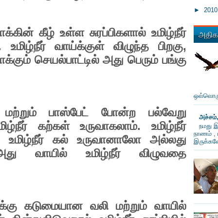
►
201
ாக்கின்
கீழ்
உள்ள
சுரப்பிகளால்
உமிழ்நீர்
அதிகம
.
,
உமிழ்நீர்
வாய்க்குள்
விழுந்த
பிறகு
க்கும்
செயல்பாட்டில்
அது
பெரும்
பங்கு
ஒவ்வொரு
மற்றும்
பாஸ்பேட்
போன்ற
பல்வேறு
அச்சம்
.
மிழ்நீர்
கற்கள்
உருவாகலாம்
உமிழ்நீர்
நமது இ
நாணம் , 
,
உமிழ்நீர்
கல்
உருவானாலோ
அல்லது
இருக்கவே
அது
வாயில்
உமிழ்நீர்
விழுவதை
க்கு
கடுமையான
வலி
மற்றும்
வாயில்