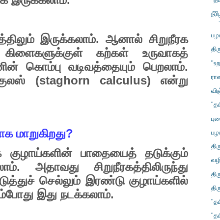
நீர
பழ
.
்திலும்
இருக்கலாம்
ஆனால்
சிறுநீரக
திர
)
கிளைகளுக்குள்
கற்கள்
உருவாகத்
"உற
.
னின்
கொம்பு
வடிவத்தையும்
பெறலாம்
ராண
(staghorn calculus)
குலஸ்
என்று
வி
"த
புக
?
யாக
மாறுகிறது
பழ
தி
்
குழாய்களின்
பாதையைத்
தடுக்கும்
வழி
.
லாம்
அதாவது
சிறுநீரகத்திலிருந்து
தி
டுத்துச்
செல்லும்
இரண்டு
குழாய்களில்
திர
.
ும்போது
இது
நடக்கலாம்
"த
"த