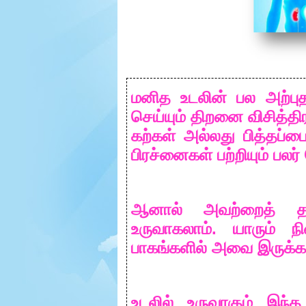
e
r
.
மனித
உடலின்
பல
அற்ப
செய்யும்
திறனை
விசித்த
கற்கள்
அல்லது
பித்தப்ப
பிரச்னைகள்
பற்றியும்
பலர்
ஆனால்
அவற்றைத்
த
.
உருவாகலாம்
யாரும்
ந
பாகங்களில்
அவை
இருக்க
உடலில்
உருவாகும்
இந்த