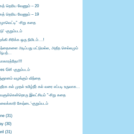
கத் தெரிய வேணும் – 20
கத் தெரிய வேணும் – 19
ாழாவெட்டி" -சிறு கதை
ட்டு' -குறும்படம்
ுங்கி சிரிக்க ஒரு நிமிடம்....!
ழந்தைகளை அடிப்பது மட்டுமல்ல, அதீத செல்லமும்
ஆபத்...
வாகாரத்தோ!!!
es Girl -குறும்படம்
ஞ்ஞானம் வழங்கும் விந்தை
ுநீரக கல் முதல் உமிழ்நீர் கல் வரை எப்படி உருவாக...
வளுக்கென்றொரு இலட்சியம் "-சிறு கதை
ேலைக்காரி சேஷ்டை'-குறும்படம்
une
(31)
ay
(30)
ril
(31)