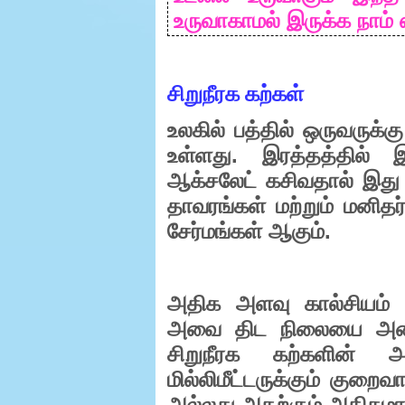
உருவாகாமல்
இருக்க
நாம்
சிறுநீரக கற்கள்
உலகில்
பத்தில்
ஒருவருக்கு
.
உள்ளது
இரத்தத்தில்
இ
ஆக்சலேட்
கசிவதால்
இது
தாவரங்கள்
மற்றும்
மனிதர
.
சேர்மங்கள்
ஆகும்
அதிக
அளவு
கால்சியம்
அவை
திட
நிலையை
அட
சிறுநீரக
கற்களின்
அ
மில்லிமீட்டருக்கும்
குறைவ
அல்லது
அதற்கும்
அதிகம