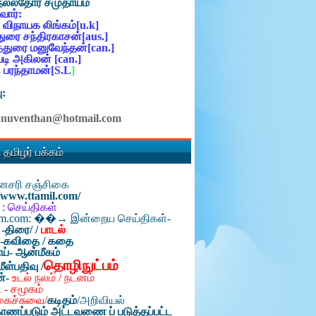
நல்லதோர் சமுதாயம்
ோர்:
 விநாயக லிங்கம்[u.k]
ுரை சந்திரகாசன்[aus.]
்துரை மனுவேந்தன்[can.]
ி அகிலன் [can.]
 பரந்தாமன்[S.L
]
ு:
anuventhan@hotmail.com
 தமிழர் பக்கம்
தினசரி சஞ்சிகை
//www.ttamil.com/
 : செய்திகள்
am.com: ��→ இன்றைய செய்திகள்-
 -திரை/
/
பாடல்
்-கவிதை / கதை
ய்- ஆன்மீகம்
தொழிநுட்பம்
மீள்பதிவு /
ன்-
உடல் நலம் / நடனம்
 - சமூகம்
கைச்சுவை/
கடிதம்
/
அறிவியல்
ாணப்படும் அட்டவணை ப் படுத்தப்பட்ட