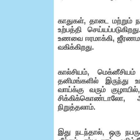
,
காதுகள்
தாடை
மற்றும்
ந
உற்பத்தி
செய்யப்படுகிறது
,
உணவை
ஈரமாக்கி
ஜீரணமா
.
வகிக்கிறது
,
கால்சியம்
மெக்னீசியம்
தனிமங்களில்
இருந்து
உ
வாய்க்கு
வரும்
குழாயில்
,
சிக்கிக்கொண்டாலோ
.
நிறுத்தலாம்
,
இது
நடந்தால்
ஒரு
நபரு