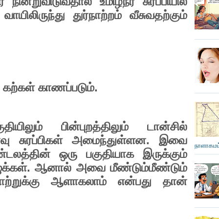
ர்
நின்றுவிடுவதால்
உமிழ்நீர்
சுரப்பியில்
வாயிலிருந்து
துர்நாற்றம்
வீசுவதற்கும்
.
கற்கள்
காணப்படும்
ுதியிலும்
பின்புறத்திலும்
டான்சில்
.
வு
சுரப்பிகள்
அமைந்துள்ளன
இவை
நாளாகமம்
்டலத்தின்
ஒரு
பகுதியாக
இருக்கும்
.
ுக்கள்
ஆனால்
அவை
மீண்டும்மீண்டும்
்றுக்கு
ஆளாகலாம்
என்பது
தான்