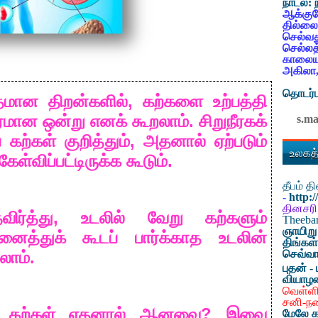
நாடல்:
ஆக்குவ
தில்லை
செல்வத
செல்லத
காலையட
அகிலா,
தொடர்ப
,
ுதமான
திறன்களில்
கற்களை
உற்பத்தி
.
ிரமான
ஒன்று
எனக்
கூறலாம்
சிறுநீரகக்
s.m
,
ை
கற்கள்
குறித்தும்
அதனால்
ஏற்படும்
உலகத்
.
கேள்விப்பட்டிருக்க
கூடும்
தீபம் 
-
http:
தினசரி
,
விர்த்து
உடலில்
வேறு
கற்களும்
Theeb
ஞாயிறு
ினைத்துக்
கூடப்
பார்க்காத
உடலின்
திங்கள
செவ்வா
.
லாம்
புதன் - 
வியாழ
வெள்ளி
சனி-ந
?
கற்கள்
எதனால்
ஆனவை
இவை
மேலே க