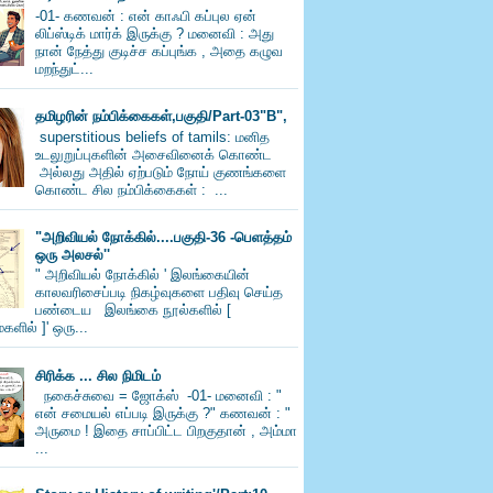
-01- கணவன் : என் காஃபி கப்புல ஏன்
லிப்ஸ்டிக் மார்க் இருக்கு ? மனைவி : அது
நான் நேத்து குடிச்ச கப்புங்க , அதை கழுவ
மறந்துட்...
தமிழரின் நம்பிக்கைகள்,பகுதி/Part-03"B",
superstitious beliefs of tamils: மனித
உடலுறுப்புகளின் அசைவினைக் கொண்ட
அல்லது அதில் ஏற்படும் நோய் குணங்களை
கொண்ட சில நம்பிக்கைகள் : ...
"அறிவியல் நோக்கில்....பகுதி-36 -பெளத்தம்
ஒரு அலசல்''
" அறிவியல் நோக்கில் ' இலங்கையின்
காலவரிசைப்படி நிகழ்வுகளை பதிவு செய்த
பண்டைய இலங்கை நூல்களில் [
களில் ]' ஒரு...
சிரிக்க ... சில நிமிடம்
நகைச்சுவை = ஜோக்ஸ் -01- மனைவி : "
என் சமையல் எப்படி இருக்கு ?" கணவன் : "
அருமை ! இதை சாப்பிட்ட பிறகுதான் , அம்மா
...