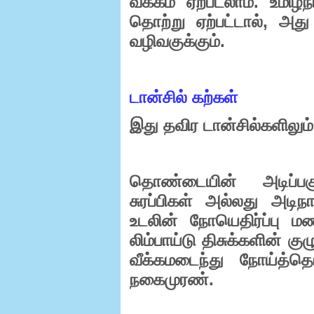
.
வீக்கம்
ஏற்படலாம்
உமிழ்நீ
,
தொற்று
ஏற்பட்டால்
அது
.
வழிவகுக்கும்
டான்சில்
கற்கள்
இது
தவிர
டான்சில்களிலும்
தொண்டையின்
அடிப்பக
சுரப்பிகள்
அல்லது
அடிநா
உடலின்
நோயெதிர்ப்பு
மண
லிம்பாய்டு
திசுக்களின்
குழ
வீக்கமடைந்து
நோய்த்தொற
.
நகைமுரண்