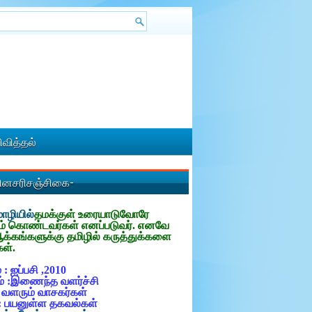
வித்தல்
தினசரிசஞ்சிகை-
ழியில்
தமக்குள்
உரையாடுவோரே
ம் கொண்டவர்கள் எனப்படுவர். எனவே
ஆக்கங்களுக்கு தமிழில் கருத்துக்களை
கள்.
 : ஐப்பசி ,2010
் :இணைந்த வளர்ச்சி
: வளரும் வாசகர்கள்
: பயனுள்ள தகவல்கள்