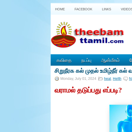
HOME
FACEBOOK
LINKS
VIDEO
கவிதை
நடப்பு
ஆன்மீகம்
த
சிறுநீரக கல் முதல் உமிழ்நீர் கல்
P
o
Monday, July 01, 2024
heal
,
Helth
N
w
e
வராமல் தடுப்பது எப்படி?
r
e
d
b
y
B
l
o
g
g