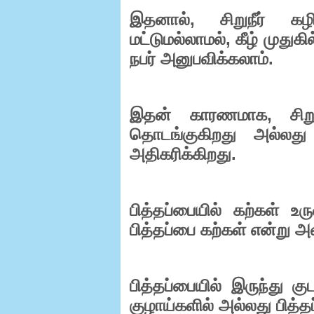
,
இதனால்
சிறுநீர்
கழி
,
மட்டுமல்லாமல்
கீழ்
முதுகில
.
நபர்
அனுபவிக்கலாம்
,
இதன்
காரணமாக
சிற
தொடங்குகிறது
அல்லது
.
அதிகரிக்கிறது
பித்தப்பையில்
கற்கள்
உர
பித்தப்பை
கற்கள்
என்று
அழ
பித்தப்பையில்
இருந்து
கு
குழாய்களில்
அல்லது
பித்த