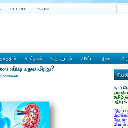
S
PICTURES
ENGLISH
ேசத்தில்
உடல்நலம்
தொ.நுட்பம்
சிரிப்பு
திரை
அறி
 வரை எப்படி உருவாகிறது?
தீபம்
o comments
தாய்
மொ
நாகரிக
தமிழ் 
பதியுங்
ஆரம்பம்
நோக்கம
தேடல் 
போடல் 