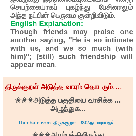
செயற்கையாகப் புகழ்ந்து பேசினாலும்
அந்த நட்பின் பெருமை குன்றிவிடும்.
English Explanation:
Though friends may praise one
another saying, "He is so intimate
with us, and we so much (with
him)"; (still) such friendship will
appear mean.
திருக்குறள்
அடுத்த
வாரம்
தொடரும்
….
அடுத்த
பகுதியை
வாசிக்க
...
✬
✬✬
அழுத்துக
...
Theebam.com: திருக்குறள்... /80/-நட்பாராய்தல்
:
ஆரம்பத்திலிருந்து
✬
✬✬