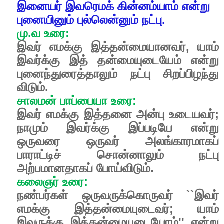
இனையர் இவரெமக் கின்னம்யாம் என்று
புனையினும் புல்லென்னும் நட்பு.
மு.வ உரை:
இவர் எமக்கு இத்தன்மையானவர், யாம்
இவர்க்கு இத் தன்மையுடையேம் என்று
புனைந்துரைத்தாலும் நட்பு சிறப்பிழந்து
விடும்.
சாலமன் பாப்பையா உரை:
இவர் எமக்கு இத்தனை அன்பு உடையவர்;
நாமும் இவர்க்கு இப்படியே என்று
ஒருவரை ஒருவர் அலங்காரமாகப்
பாராட்டிச் சொன்னாலும் நட்பு
அற்பமானதாகப் போய்விடும்.
கலைஞர் உரை:
நண்பர்கள் ஒருவருக்கொருவர் ``இவர்
எமக்கு இத்தன்மையுடைவர்; யாம்
இவருக்கு இத்தன்மையுடையோம்'' என்று