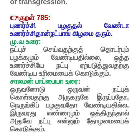
of transgression.
👉
குறள் 785:
புணர்ச்சி பழகுதல் வேண்டா
உணர்ச்சிதான்நட்பாங் கிழமை தரும்.
மு.வ உரை:
நட்புச் செய்வதற்குத் தொடர்பும்
பழக்கமும் வேண்டியதில்லை, ஒத்த
உணர்ச்சியே நட்பு ஏற்படுத்துவதற்கு
வேண்டிய உரிமையைக் கொடுக்கும்.
சாலமன் பாப்பையா உரை:
ஒருவனோடு ஒருவன் நட்புக்
கொள்வதற்கு அருகருகே இருப்பதோ,
நெருங்கிப் பழகுவதோ வேண்டியதில்ல.
இருவரது எண்ணமும் ஒத்திருந்தால்
அதுவே நட்பு என்னும் தோழமையைக்
கொடுக்கும்.