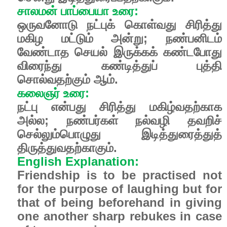
சாலமன் பாப்பையா உரை:
ஒருவனோடு நட்புக் கொள்வது சிரித்து
மகிழ மட்டும் அன்று; நண்பனிடம்
வேண்டாத செயல் இருக்கக் கண்டபோது
விரைந்து கண்டித்துப் புத்தி
சொல்வதற்கும் ஆம்.
கலைஞர் உரை:
நட்பு என்பது சிரித்து மகிழ்வதற்காக
அல்ல; நண்பர்கள் நல்வழி தவறிச்
செல்லும்பொழுது இடித்துரைத்துத்
திருத்துவதற்காகும்.
English Explanation:
Friendship is to be practised not
for the purpose of laughing but for
that of being beforehand in giving
one another sharp rebukes in case