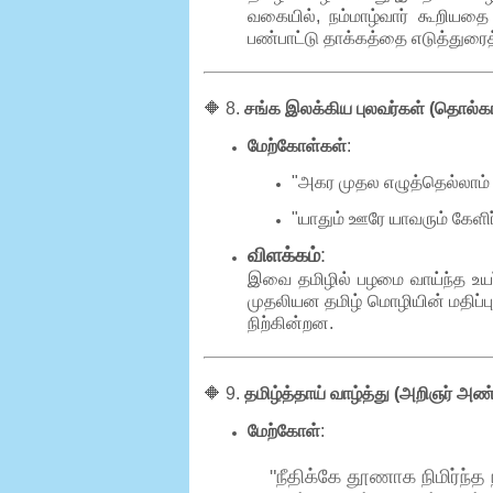
வகையில், நம்மாழ்வார் கூறியத
பண்பாட்டு தாக்கத்தை எடுத்துரைத்
🔶 8.
சங்க இலக்கிய புலவர்கள் (தொல்காப
மேற்கோள்கள்
:
"அகர முதல எழுத்தெல்லாம் 
"யாதும் ஊரே யாவரும் கேளிர
விளக்கம்
:
இவை தமிழில் பழமை வாய்ந்த உயர
முதலியன தமிழ் மொழியின் மதிப்ப
நிற்கின்றன.
🔶 9.
தமிழ்த்தாய் வாழ்த்து (அறிஞர் அ
மேற்கோள்
:
"நீதிக்கே தூணாக நிமிர்ந்த