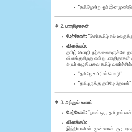
"தமிழென்று ஓர் இனமுண்டு
🔶 2.
பாரதிதாசன்
மேற்கோள்
: "செந்தமிழ் நல் உலகுக
விளக்கம்
:
தமிழ் மொழி நற்கலைகளுக்கே தல
விளங்குகிறது என்று பாரதிதாசன் 
அவர் எழுதியவை தமிழ் வளர்ச்சி
"தமிழே உயிரின் மொழி"
"தமிழருக்கு தமிழே தேவன்"
🔶 3.
அப்துல் கலாம்
மேற்கோள்
: "நான் ஒரு தமிழன் என
விளக்கம்
:
இந்தியாவின் முன்னாள் குடியரச