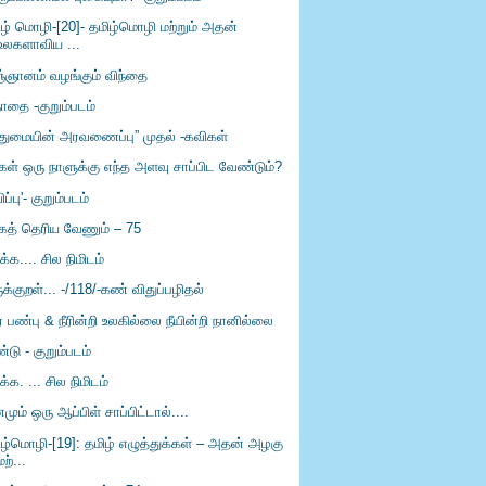
ிழ் மொழி-[20]- தமிழ்மொழி மற்றும் அதன்
உலகளாவிய ...
ஞ்ஞானம் வழங்கும் விந்தை
ாதை -குறும்படம்
ுதுமையின் அரவணைப்பு” முதல் -கவிகள்
்கள் ஒரு நாளுக்கு எந்த அளவு சாப்பிட வேண்டும்?
ிப்பு'- குறும்படம்
கத் தெரிய வேணும் – 75
ிக்க.... சில நிமிடம்
ுக்குறள்... -/118/-கண் விதுப்பழிதல்
் பண்பு & நீரின்றி உலகில்லை நீயின்றி நானில்லை
்டு - குறும்படம்
ிக்க. ... சில நிமிடம்
மும் ஒரு ஆப்பிள் சாப்பிட்டால்....
ிழ்மொழி-[19]: தமிழ் எழுத்துக்கள் – அதன் அழகு
மற்...