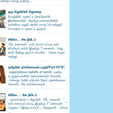
ண்டும் என்று வலியுற...
ஒரு சிறுமியின் சிறுகதை
பேருந்தில் மூதாட்டி செய்ந்நன்றி
இலங்கையின் கிழக்கு மாகாணத்தில்
கன்னியா எனும் ஊரில் காமாட்சி என்னும்
பெயருடைய மூதாட்டி ஒருவர்...
சிரிக்க... சில நிமிடம்
-01- கணவன் : என் காஃபி கப்புல ஏன்
லிப்ஸ்டிக் மார்க் இருக்கு ? மனைவி : அது
நான் நேத்து குடிச்ச கப்புங்க , அதை கழுவ
மறந்துட்...
தமிழரின் நம்பிக்கைகள்,பகுதி/Part-03"B",
superstitious beliefs of tamils: மனித
உடலுறுப்புகளின் அசைவினைக் கொண்ட
அல்லது அதில் ஏற்படும் நோய் குணங்களை
கொண்ட சில நம்பிக்கைகள் : ...
சிரிக்க ... சில நிமிடம்
நகைச்சுவை = ஜோக்ஸ் -01- மனைவி : "
என் சமையல் எப்படி இருக்கு ?" கணவன் : "
அருமை ! இதை சாப்பிட்ட பிறகுதான் , அம்மா
...