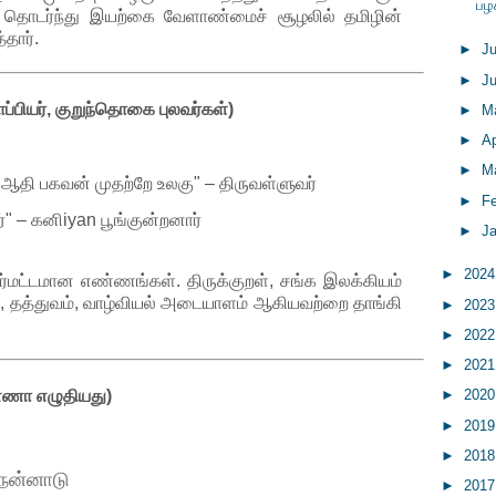
பழ
ை தொடர்ந்து இயற்கை வேளாண்மைச் சூழலில் தமிழின்
தார்.
►
J
►
J
்பியர், குறுந்தொகை புலவர்கள்)
►
M
►
Ap
►
M
ஆதி பகவன் முதற்றே உலகு" – திருவள்ளுவர்
►
F
்" – கனிiyan பூங்குன்றனார்
►
J
►
202
்மட்டமான எண்ணங்கள். திருக்குறள், சங்க இலக்கியம்
ு, தத்துவம், வாழ்வியல் அடையாளம் ஆகியவற்றை தாங்கி
►
202
►
202
►
202
ண்ணா எழுதியது)
►
202
►
201
►
201
 நன்னாடு
►
201