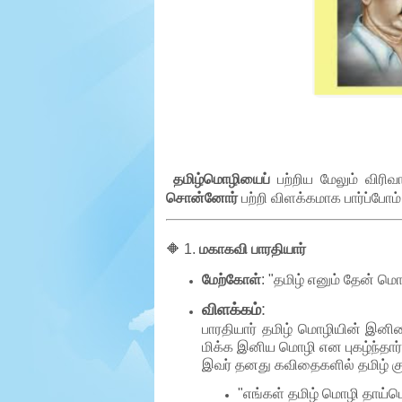
e
r
.
தமிழ்மொழியைப்
பற்றிய மேலும் விரி
சொன்னோர்
பற்றி விளக்கமாக பார்ப்போம்
🔶 1.
மகாகவி பாரதியார்
மேற்கோள்
: "தமிழ் எனும் தேன் மொ
விளக்கம்
:
பாரதியார் தமிழ் மொழியின் இனிம
மிக்க இனிய மொழி என புகழ்ந்தார்
இவர் தனது கவிதைகளில் தமிழ் கு
"எங்கள் தமிழ் மொழி தாய்ம