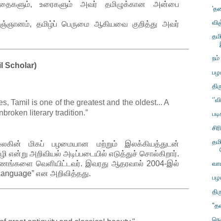
ிதைகளும், உரைகளும் அவர் தமிழுக்கான அன்பை
'தன
வி
ிஞ்ஞானம், தமிழ்ப் பெருமை ஆகியவை குறித்து அவர்
தமி
நம
l Scholar)
பழ
திர
‘’வ
 Tamil is one of the greatest and the oldest... A
broken literary tradition.”
படி
சிர
தமி
உலகின் மிகப் பழமையான மற்றும் இலக்கியத்துடன்
ி என்று அறிவியல் அடிப்படையில் எடுத்துச் சொல்கிறார்.
ஆவணங்களை வெளியிட்டவர். இவரது ஆதரவால் 2004-இல்
வாய
Language” என அறிவித்தது.
பழ
திர
"த
நெர