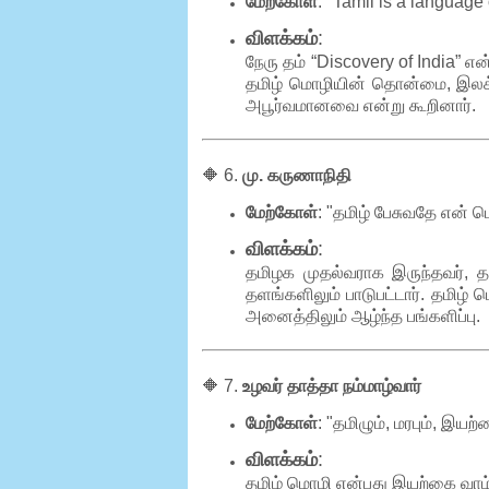
மேற்கோள்
: "Tamil is a language 
விளக்கம்
:
நேரு தம் “Discovery of India” என்ற
தமிழ் மொழியின் தொன்மை, இலக
அபூர்வமானவை என்று கூறினார்.
🔶 6.
மு. கருணாநிதி
மேற்கோள்
: "தமிழ் பேசுவதே என்
விளக்கம்
:
தமிழக முதல்வராக இருந்தவர், த
தளங்களிலும் பாடுபட்டார். தமிழ
அனைத்திலும் ஆழ்ந்த பங்களிப்பு.
🔶 7.
உழவர் தாத்தா நம்மாழ்வார்
மேற்கோள்
: "தமிழும், மரபும், இயற்
விளக்கம்
:
தமிழ் மொழி என்பது இயற்கை வாழ