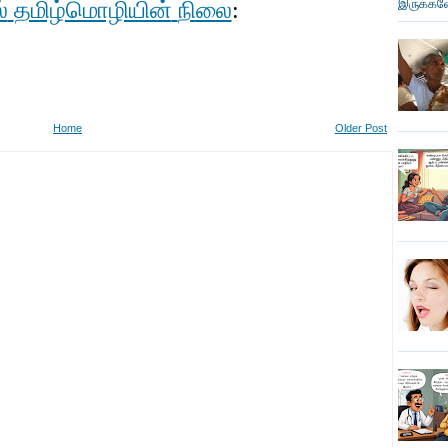
்
தமிழ்மொழியின்
நிலை
இருக்கவே
:
Home
Older Post