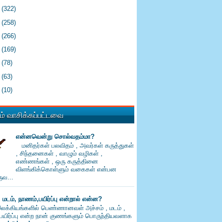
6
(322)
5
(258)
4
(266)
3
(169)
2
(78)
1
(63)
0
(10)
் வாசிக்கப்பட்டவை
என்னவென்று சொல்வதம்மா?
மனிதர்கள் பலவிதம் , அவர்கள் கருத்துகள்
, சிந்தனைகள் , வாழும் வழிகள் ,
எண்ணங்கள் , ஒரு கருத்தினை
விளங்கிக்கொள்ளும் வகைகள் என்பன
வ...
, மடம், நாணம்,பயிர்ப்பு என்றால் என்ன?
லக்கியங்களில் பெண்ணானவள் அச்சம் , மடம் ,
பயிர்ப்பு என்ற நான் குணங்களும் பொருந்தியவளாக