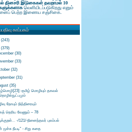
ல் தினசரி இடுகைகள் தவறாமல் 10
களுக்க
ளாக
வெளியிடப்படுகிறது எனும்
டினைப் பெற்ற இணைய சஞ்சிகை.
பதிவு காப்பகம்
6
(243)
5
(379)
ecember
(30)
ovember
(33)
ctober
(32)
eptember
(31)
ugust
(35)
ிழ்மொழி[23]:-தமிழ் மொழியும் தகவல்
தொழில்நுட்பமும்
ிழிவு நோயும் நித்திரையும்
கத் தெரிய வேணும் – 78
ுக்குறள்... -/121/-நினைந்தவர் புலம்பல்
் மூச்சு நீயடி" - சிறு கதை