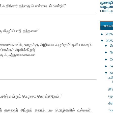
முறையி
! அதிலோர் தந்தை பெண்மையும் உண்டு!"
வருடங்
பாராட்
வலைப்
்கு விழுப்பொறி தந்தனை"
►
202
▼
202
ைவனாகவும், உலகுக்கு அறிவை வழங்கும் ஒளியாகவும்
►
D
விளக்கம் அளிக்கிறார்.
►
N
க்கு அடித்தளமானவை:
►
O
►
S
▼
A
தம
நீர
பழ
்பதில் என்றும் பெருமை கொள்கிறேன்."
திர
ுத் தலைவர் அப்துல் கலாம், பல மொழிகளில் வல்லவர்.
"என