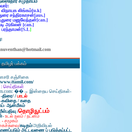
நல்லதோர் சமுதாயம்
ோர்:
 விநாயக லிங்கம்[u.k]
ுரை சந்திரகாசன்[aus.]
்துரை மனுவேந்தன்[can.]
ி அகிலன் [can.]
 பரந்தாமன்[S.L
]
ு:
anuventhan@hotmail.com
 தமிழர் பக்கம்
தினசரி சஞ்சிகை
//www.ttamil.com/
 : செய்திகள்
am.com: ��→ இன்றைய செய்திகள்-
 -திரை/
/
பாடல்
்-கவிதை / கதை
ய்- ஆன்மீகம்
தொழிநுட்பம்
மீள்பதிவு /
ன்-
உடல் நலம் / நடனம்
 - சமூகம்
கைச்சுவை/
கடிதம்
/
அறிவியல்
ாணப்படும் அட்டவணை ப் படுத்தப்பட்ட