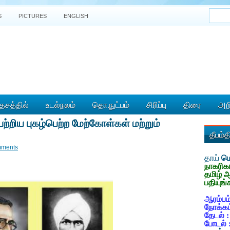
S
PICTURES
ENGLISH
ேசத்தில்
உடல்நலம்
தொ.நுட்பம்
சிரிப்பு
திரை
அறி
ற்றிய புகழ்பெற்ற மேற்கோள்கள் மற்றும்
தீபம்
mments
தாய்
மொ
நாகரிக
தமிழ் 
பதியுங்
ஆரம்பம்
நோக்கம
தேடல் 
போடல் 