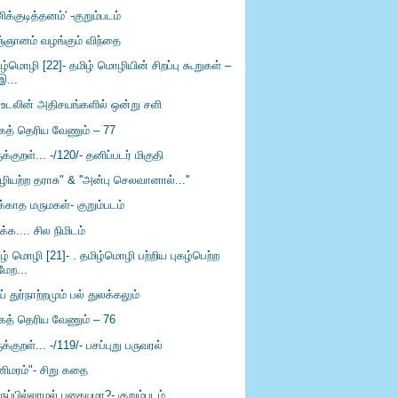
ிக்குடித்தனம்' -குறும்படம்
ஞ்ஞானம் வழங்கும் விந்தை
ழ்மொழி [22]- தமிழ் மொழியின் சிறப்பு கூறுகள் –
இ...
் உடலின் அதிசயங்களில் ஒன்று சளி
கத் தெரிய வேணும் – 77
ுக்குறள்... -/120/- தனிப்படர் மிகுதி
ிழியற்ற தராசு" & ''அன்பு செலவானால்...''
க்காத மருமகள்- குறும்படம்
ிக்க.... சில நிமிடம்
ழ் மொழி [21]- . தமிழ்மொழி பற்றிய புகழ்பெற்ற
மேற...
் துர்நாற்றமும் பல் துலக்கலும்
கத் தெரிய வேணும் – 76
ுக்குறள்... -/119/- பசப்புறு பருவரல்
னிமரம்"- சிறு கதை
ுப்பில்லாமல் புகையுமா?- குறும்படம்