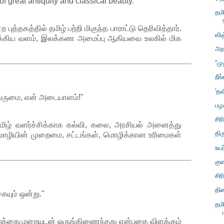
of great antiquity and classical beauty."
தம
 புத்தகத்தில் தமிழ் பற்றி மிகுந்த பாராட்டு தெரிவித்தார்.
வி
்கிய வளம், இலக்கண அமைப்பு ஆகியவை உலகில் மிக
அந
“ம
நீங
'தவ
 பெருமை, என் அடையாளம்!"
பழ
சிர
மிழ் வளர்ச்சிக்காக கல்வி, கலை, அரசியல் அனைத்து
திர
் மொழியின் முறைமை, சட்டங்கள், மொழிக்கான உரிமைகள்
உயர
குண
சிர
தின
கையும் ஒன்று."
தம
்க்கைமுறையுடன் ஒருங்கிணைந்தது என்பதை விளக்கும்