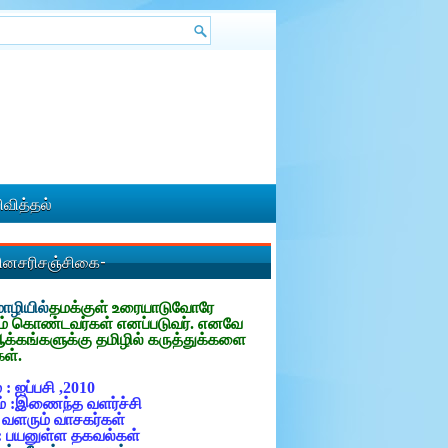
வித்தல்
தினசரிசஞ்சிகை-
ழியில்
தமக்குள்
உரையாடுவோரே
ம் கொண்டவர்கள் எனப்படுவர். எனவே
ஆக்கங்களுக்கு தமிழில் கருத்துக்களை
கள்.
 : ஐப்பசி ,2010
் :இணைந்த வளர்ச்சி
: வளரும் வாசகர்கள்
: பயனுள்ள தகவல்கள்