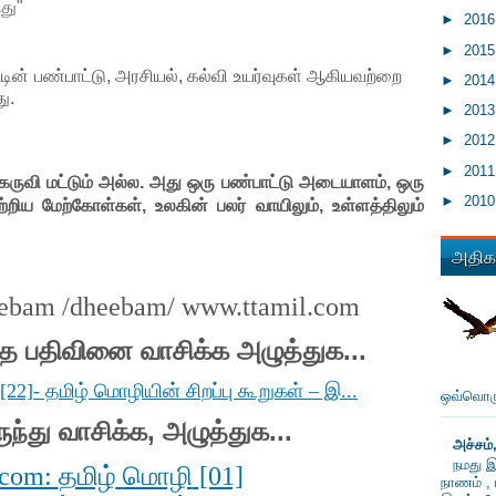
து"
►
201
►
201
்டின் பண்பாட்டு, அரசியல், கல்வி உயர்வுகள் ஆகியவற்றை
►
201
து.
►
201
►
201
►
201
கருவி மட்டும் அல்ல. அது ஒரு பண்பாட்டு அடையாளம், ஒரு
►
201
பற்றிய மேற்கோள்கள், உலகின் பலர் வாயிலும், உள்ளத்திலும்
அதிகம
eebam /dheebam/ www.ttamil.com
்த
பதிவினை
வாசிக்க
அழுத்துக
...
2]- தமிழ் மொழியின் சிறப்பு கூறுகள் – இ...
ஒவ்வொரு
ுந்து
வாசிக்க
,
அழுத்துக
...
அச்சம்
நமது இ
தமிழ்
மொழி
.com:
[01]
நாணம் , 