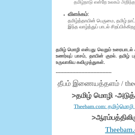
தமிழ்நாடு என்றே உலகம் அறிந்த
விளக்கம்
:
தமிழ்த்தாயின் பெருமை, தமிழ் நாட
இந்த வாழ்த்துப் பாடல் சிறப்பிக்கிற
தமிழ் மொழி என்பது வெறும் உரையாடல் 
உணர்வுப் பாசம், தாயின் குரல். தமிழ் 
உருவாகிய கவிமுத்துகள்.
-------------------------------------
தீபம்
இணையத்தளம்
/ th
>
தமிழ்
மொழி
-
அடுத
Theebam.com: தமிழ்மொழி [2
>
ஆரம்பத்திலிர
Theebam