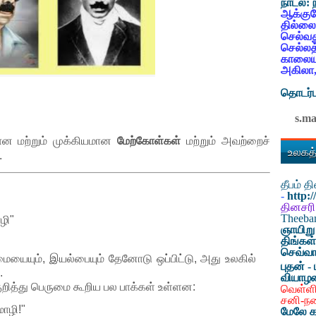
நாடல்:
ஆக்குவ
தில்லை
செல்வத
செல்லத
காலையட
அகிலா,
தொடர்ப
s.m
வான மற்றும் முக்கியமான
மேற்கோள்கள்
மற்றும் அவற்றைச்
உலகத்
.
தீபம் 
-
http:
தினசரி
Theeb
ழி"
ஞாயிறு
திங்கள
செவ்வா
ையையும், இயல்பையும் தேனோடு ஒப்பிட்டு, அது உலகில்
புதன் - 
.
வியாழ
றித்து பெருமை கூறிய பல பாக்கள் உள்ளன:
வெள்ளி
சனி-ந
ொழி!"
மேலே க