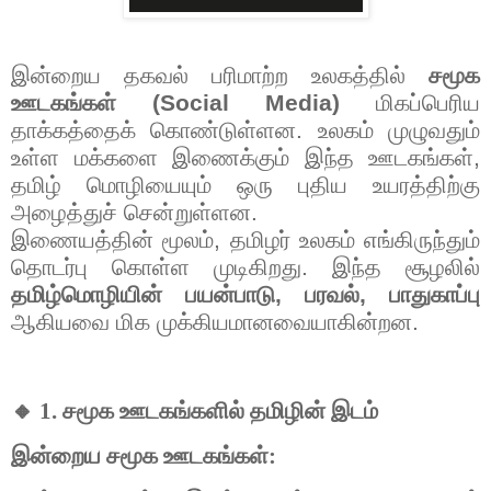
இன்றைய
தகவல்
பரிமாற்ற
உலகத்தில்
சமூக
ஊடகங்கள்
(Social Media)
மிகப்பெரிய
தாக்கத்தைக்
கொண்டுள்ளன
.
உலகம்
முழுவதும்
உள்ள
மக்களை
இணைக்கும்
இந்த
ஊடகங்கள்
,
தமிழ்
மொழியையும்
ஒரு
புதிய
உயரத்திற்கு
அழைத்துச்
சென்றுள்ளன
.
இணையத்தின்
மூலம்
,
தமிழர்
உலகம்
எங்கிருந்தும்
தொடர்பு
கொள்ள
முடிகிறது
.
இந்த
சூழலில்
தமிழ்மொழியின்
பயன்பாடு
,
பரவல்
,
பாதுகாப்பு
ஆகியவை
மிக
முக்கியமானவையாகின்றன
.
🔸
1.
சமூக
ஊடகங்களில்
தமிழின்
இடம்
இன்றைய
சமூக
ஊடகங்கள்
: