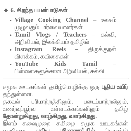
🔸 6.
சிறந்த
பயன்பாடுகள்
Village Cooking Channel
–
உலகம்
முழுவதும்
பார்வையாளர்கள்
Tamil Vlogs / Teachers
–
கல்வி
,
அறிவியல்
,
இலக்கியம்
தமிழில்
Instagram Reels
–
திருக்குறள்
விளக்கம்
,
கவிதைகள்
YouTube Kids Tamil
–
பிள்ளைகளுக்கான
அறிவியல்
,
கல்வி
சமூக
ஊடகங்கள்
தமிழ்மொழிக்கு
ஒரு
புதிய
உயிர்
தந்துள்ளன
.
தகவல்
பரிமாற்றத்திலும்
,
படைப்பாற்றலிலும்
,
உணர்வுப்பூர்வ
உள்ளடக்கங்களிலும்
தமிழ்
தோன்றுகிறது
,
வாழ்கிறது
,
வளர்கிறது
.
இளம்
தலைமுறை
தமிழை
சமூக
ஊடகங்கள்
வாயிலாக
புதிய
பரிமாணத்தில்
கொண்டு