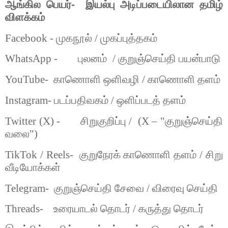
ஆங்கில
பெயர்-
இயல்பு
அடிப்படையிலான
தமிழ்
விளக்கம்
Facebook -
முகநூல்
/
முகப்புத்தகம்
WhatsApp -
புலனம்
/
குறுஞ்செய்தி
பயன்பாடு
YouTube-
காணொளி
ஒளிவழி
/
காணொளி
தளம்
Instagram-
படப்பதிவகம்
/
ஒளிப்படத்
தளம்
Twitter (X) -
சிறுகுறிப்பு
/
(X – "
குறுஞ்செய்தி
வலை
")
TikTok / Reels-
குறுநேரக்
காணொளி
தளம்
/
சிறு
வீடியோக்கள்
Telegram-
குறுஞ்செய்தி
சேவை
/
விரைவு
செய்தி
Threads-
உரையாடல்
தொடர்
/
கருத்து
தொடர்