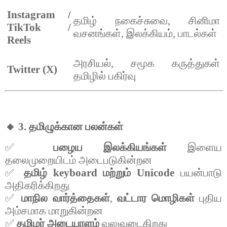
Instagram /
தமிழ்
நகைச்சுவை
,
சினிமா
TikTok /
வசனங்கள்
,
இலக்கியம்
,
பாடல்கள்
Reels
அரசியல்
,
சமூக
கருத்துகள்
Twitter (X)
தமிழில்
பகிர்வு
🔸 3.
தமிழுக்கான
பலன்கள்
✅
பழைய
இலக்கியங்கள்
இளைய
தலைமுறையிடம்
அடைபடுகின்றன
✅
தமிழ்
keyboard
மற்றும்
Unicode
பயன்பாடு
அதிகரிக்கிறது
✅
மாநில
வார்த்தைகள்
,
வட்டார
மொழிகள்
புதிய
அம்சமாக
மாறுகின்றன
✅
தமிழர்
அடையாளம்
வலுவடைகிறது