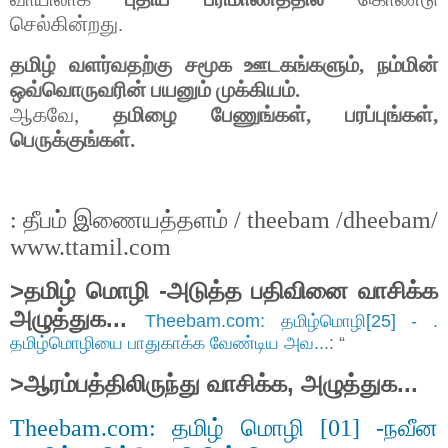
செல்கின்றது
.
தமிழ்
வளர்வதற்கு
சமூக
ஊடகங்களும்
,
நம்மின்
ஒவ்வொருவரின்
பயனும்
முக்கியம்
.
ஆகவே
,
தமிழை
பேணுங்கள்
,
பரப்புங்கள்
,
பெருக்குங்கள்
.
தீபம்
இணையத்தளம்
:
/ theebam /dheebam/
www.ttamil.com
>
தமிழ்
மொழி
-
அடுத்த
பதிவினை
வாசிக்க
அழுத்துக
...
Theebam.com: தமிழ்மொழி[25] - .
தமிழ்மொழியை பாதுகாக்க வேண்டிய அவ...
: “
>
ஆரம்பத்திலிருந்து
வாசிக்க
,
அழுத்துக
...
தமிழ்
மொழி
நவீன
Theebam.com:
[01] -