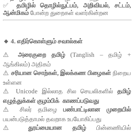
✅
தமிழில்
தொழில்நுட்பம்
,
அறிவியல்
,
சட்டம்
,
ஆன்மிகம்
போன்ற
துறைகள்
வளர்கின்றன
🔸 4.
எதிர்கொள்ளும்
சவால்கள்
⚠️
அரைகுறை
தமிழ்
(Tanglish –
தமிழ்
+
ஆங்கிலம்
)
அதிகம்
⚠️
சரியான
சொற்கள்
,
இலக்கண
பிழைகள்
நிறைய
உள்ளன
⚠️ Unicode
இல்லாத
சில
செயலிகளில்
தமிழ்
எழுத்துக்கள்
குழம்பிக்
காணப்படுவது
⚠️
சிலர்
தமிழை
பண்பாட்டிலான
முறையில்
பயன்படுத்தாமல்
தவறாக
உபயோகிப்பது
⚠️
தூய்மையான
தமிழ்
பின்னணியில்