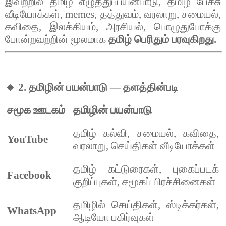
இவற்றில்
தமிழ்
எழுத்துப்பயன்பாடு
,
தமிழ்
பேச்சு
வீடியோக்கள்
, memes,
தத்துவம்
,
வரலாறு
,
சமையல்
,
கவிதை
,
இலக்கியம்
,
அரசியல்
,
பொழுதுபோக்கு
போன்றவற்றின்
மூலமாக
தமிழ்
பெரிதும்
பரவுகிறது
.
🔸 2.
தமிழின்
பயன்பாடு
—
தளத்தின்படி
சமூக
ஊடகம்
தமிழின்
பயன்பாடு
தமிழ்
கல்வி
,
சமையல்
,
கவிதை
,
YouTube
வரலாறு
,
செய்திகள்
வீடியோக்கள்
தமிழ்
கட்டுரைகள்
,
புகைப்படக்
Facebook
குறிப்புகள்
,
சமூகப்
பிரச்சினைகள்
தமிழில்
செய்திகள்
,
ஸ்டிக்கர்கள்
,
WhatsApp
ஆடியோ
பகிர்வுகள்