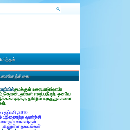
வித்தல்
தினசரிசஞ்சிகை-
ழியில்
தமக்குள்
உரையாடுவோரே
ம் கொண்டவர்கள் எனப்படுவர். எனவே
ஆக்கங்களுக்கு தமிழில் கருத்துக்களை
கள்.
 : ஐப்பசி ,2010
் :இணைந்த வளர்ச்சி
: வளரும் வாசகர்கள்
: பயனுள்ள தகவல்கள்