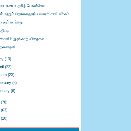
deo: கனடா தமிழ் பொண்ணே...
ன் மற்றும் தொலைதூரப் பயணக் கால் வீக்கம்
படியும் நடந்தது
்தியடி
்களில் இறங்காத விதைகள்
ந்தனைஒளி
ay
(13)
ril
(22)
arch
(23)
ebruary
(8)
anuary
(6)
2
(78)
1
(63)
0
(10)