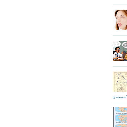
நாளாகமம்