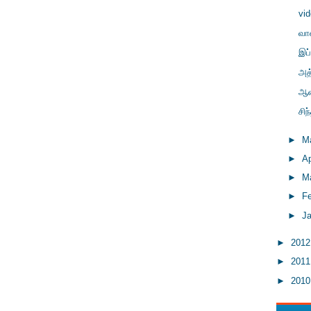
vi
வா
இப்
அத
ஆண
சி
►
M
►
Ap
►
M
►
F
►
J
►
201
►
201
►
201