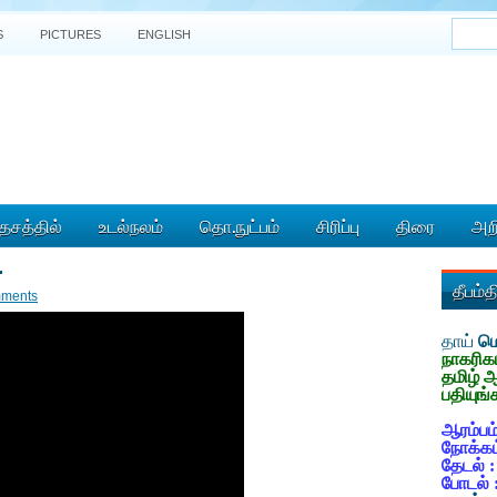
S
PICTURES
ENGLISH
ேசத்தில்
உடல்நலம்
தொ.நுட்பம்
சிரிப்பு
திரை
அறி
.
தீபம்
ments
தாய்
மொ
நாகரிக
தமிழ் 
பதியுங்
ஆரம்பம்
நோக்கம
தேடல் 
போடல் 