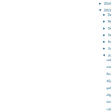
►
201
▼
201
►
D
►
N
►
O
►
S
►
A
►
J
▼
J
மன
கண
வே
சி
ஒள
விஜ
சொ
பற