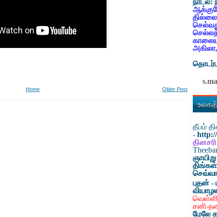
நாடல்:
ஆக்குவ
தில்லை
செல்வத
செல்லத
காலையட
அகிலா,
தொடர்ப
s.m
Home
Older Post
உலகத்
தீபம் 
-
http:
தினசரி
Theeb
ஞாயிறு
திங்கள
செவ்வா
புதன் - 
வியாழ
வெள்ளி
சனி-ந
மேலே க