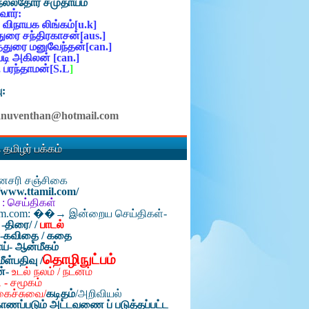
நல்லதோர் சமுதாயம்
ோர்:
 விநாயக லிங்கம்[u.k]
ுரை சந்திரகாசன்[aus.]
்துரை மனுவேந்தன்[can.]
ி அகிலன் [can.]
 பரந்தாமன்[S.L
]
ு:
anuventhan@hotmail.com
 தமிழர் பக்கம்
தினசரி சஞ்சிகை
//www.ttamil.com/
 : செய்திகள்
am.com: ��→ இன்றைய செய்திகள்-
 -திரை/
/
பாடல்
்-கவிதை / கதை
ய்- ஆன்மீகம்
தொழிநுட்பம்
மீள்பதிவு /
ன்-
உடல் நலம் / நடனம்
 - சமூகம்
கைச்சுவை/
கடிதம்
/
அறிவியல்
ாணப்படும் அட்டவணை ப் படுத்தப்பட்ட