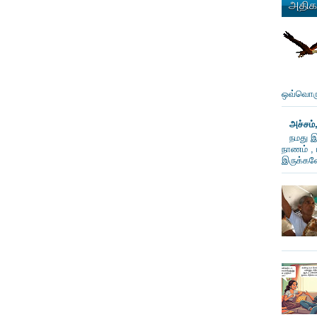
அதிகம
ஒவ்வொரு
அச்சம்
நமது இ
நாணம் , 
இருக்கவே