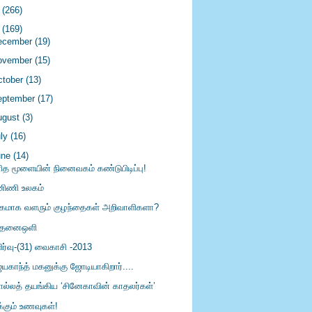
4
(266)
3
(169)
ecember
(19)
ovember
(15)
ctober
(13)
eptember
(17)
ugust
(3)
uly
(16)
une
(14)
ித மூளையின் நினைவகம் கண்டுபிடிப்பு!
ிணி உலகம்
கமாக வளரும் குழந்தைகள் அறிவாளிகளா?
ந்தனைஒளி
ிர்வு-(31) வைகாசி -2013
யகாந்த் மகனுக்கு ஜோடியாகிறார்....
ல்லத் தயங்கிய ‘சினேகாவின் காதலர்கள்’
க்கும் உணவுகள்!