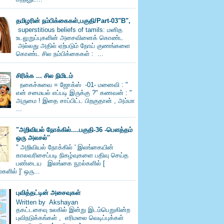
தமிழரின் நம்பிக்கைகள்,பகுதி/Part-03"B",
superstitious beliefs of tamils: மனித
உடலுறுப்புகளின் அசைவினைக் கொண்ட
அல்லது அதில் ஏற்படும் நோய் குணங்களை
கொண்ட சில நம்பிக்கைகள் : ...
சிரிக்க ... சில நிமிடம்
நகைச்சுவை = ஜோக்ஸ் -01- மனைவி : "
என் சமையல் எப்படி இருக்கு ?" கணவன் : "
அருமை ! இதை சாப்பிட்ட பிறகுதான் , அம்மா
...
"அறிவியல் நோக்கில்....பகுதி-36 -பெளத்தம்
ஒரு அலசல்''
" அறிவியல் நோக்கில் ' இலங்கையின்
காலவரிசைப்படி நிகழ்வுகளை பதிவு செய்த
பண்டைய இலங்கை நூல்களில் [
களில் ]' ஒரு...
புவித்தட்டின் அசைவுகள்
Written by Akshayan
தகட்டசைவு உலகில் இன்று இடம்பெறுகின்ற
புவிநடுக்கங்கள் , எரிமலை வெடிப்புக்கள்