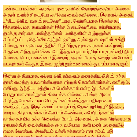
பண்டைய மக்கள் ,எழுத்து முறைகளின் தோற்றத்தையோ அல்லது
அதன் வளர்ச்சியையோ குறித்து வைக்கவில்லை. இதனால் அதைப்
பற்றிய அறிவு ஒரு இடைவெளியாக, வெற்றிடமாக இருந்தது.
இதனால், மத குருமார்கள் இந்த இடைவெளியை தந்திரமாக,
தமக்கு சார்பாக பாவித்தார்கள். மனிதனின் ஆற்றலுக்கு
அப்பாற்பட்ட , தெய்வீக ஆற்றல் ஒன்று, அல்லது கடவுளின் சக்தி
அல்லது கடவுளே எழுத்தின் பிறப்பிற்கு மூல காரணம் என்றனர்.
அதுவே, அந்த நம்பிக்கையே இந்த விநாயகர்,பிரம்மா,சரஸ்வதி,நிசப
அல்லது நிடப, ஈனன்னா/ இஸ்தார், ஒடின், தோத், ஹெர்மஸ் போன்ற
கடவுள்கள் ஆகும். இவை முற்றிலும் உண்மைக்கு புறம்பானதாகும்!
இன்று அதிகமாக, எல்லா அறிஞர்களும் கணக்கியலில் இருந்து
தான் எழுத்து உருவாக்கியதாக ஏற்றுக் கொள்கிறார்கள். எனினும்,
எகிப்து, இந்திய, மத்திய அமெரிக்கா போன்ற இடங்களில்
போதுமான சான்றுகள் கிடைக்க வில்லை. அங்கு அவை
அழிந்துபோகக்கூடிய பொருட்களில் வர்த்தக பதிவுகளை
வைத்திருந்து இருக்கலாம் என நம்பத் தோன்றுகிறது? இதற்கு
மாறாக,கி மு நான்காம் ஆயிரம் ஆண்டில், சுமேரியர்களின்
வர்த்தகம் மிக உச்ச நிலைக்கு போய், அதனால், அதை நிரந்தரமாக
ஞாபகத்தில் வைத்திருக்க ஒரு வழியாக, களி மண் பலகையில்
எழுத வேண்டிய அவசியம் வந்திருக்கலாம் என நம்பப் படு
கிறது.அதனால் அங்கு எமக்கு பல ஆதாரங்கள் இன்று