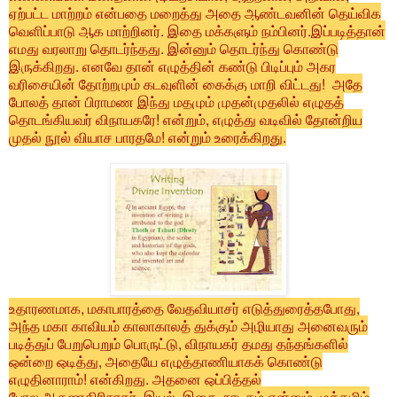
ஏற்பட்ட மாற்றம் என்பதை மறைத்து அதை ஆண்டவனின் தெய்விக
வெளிப்பாடு ஆக மாற்றினர். இதை மக்களும் நம்பினர்.இப்படித்தான்
எமது வரலாறு தொடர்ந்தது. இன்னும் தொடர்ந்து கொண்டு
இருக்கிறது. எனவே தான் எழுத்தின் கண்டு பிடிப்பும் அகர
வரிசையின் தோற்றமும் கடவுளின் கைக்கு மாறி விட்டது! அதே
போலத் தான் பிராமண இந்து மதமும் முதன்முதலில் எழுதத்
தொடங்கியவர் விநாயகரே! என்றும், எழுத்து வடிவில் தோன்றிய
முதல் நூல் வியாச பாரதமே! என்றும் உரைக்கிறது.
உதாரணமாக, மகாபாரத்தை வேதவியாசர் எடுத்துரைத்தபோது,
அந்த மகா காவியம் காலாகாலத் துக்கும் அழியாது அனைவரும்
படித்துப் பேறுபெறும் பொருட்டு, விநாயகர் தமது தந்தங்களில்
ஒன்றை ஒடித்து, அதையே எழுத்தாணியாகக் கொண்டு
எழுதினாராம்! என்கிறது. அதனை ஒப்பித்தல்
போல,அருணகிரிநாதர், இயல், இசை, நாடகம் என்னும் முத்தமிழ்