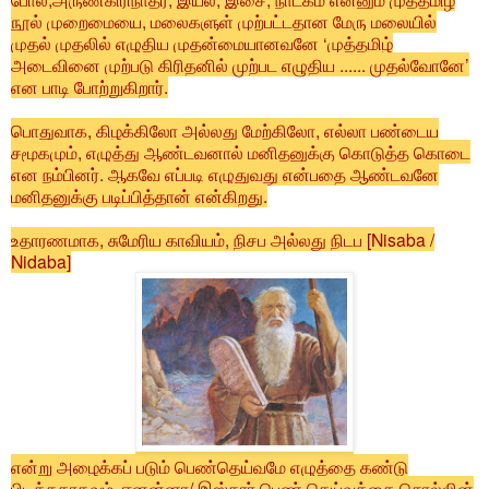
நூல் முறைமையை, மலைகளுள் முற்பட்டதான மேரு மலையில்
முதல் முதலில் எழுதிய முதன்மையானவனே ‘முத்தமிழ்
அடைவினை முற்படு கிரிதனில் முற்பட எழுதிய ...... முதல்வோனே’
என பாடி போற்றுகிறார்.
பொதுவாக, கிழக்கிலோ அல்லது மேற்கிலோ, எல்லா பண்டைய
சமூகமும், எழுத்து ஆண்டவனால் மனிதனுக்கு கொடுத்த கொடை
என நம்பினர். ஆகவே எப்படி எழுதுவது என்பதை ஆண்டவனே
மனிதனுக்கு படிப்பித்தான் என்கிறது.
உதாரணமாக, சுமேரிய காவியம், நிசப அல்லது நிடப [Nisaba /
Nidaba]
என்று அழைக்கப் படும் பெண்தெய்வமே எழுத்தை கண்டு
பிடித்ததாகவும், ஈனன்னா/ இஸ்தார் பெண் தெய்வத்தை சொல்லின்