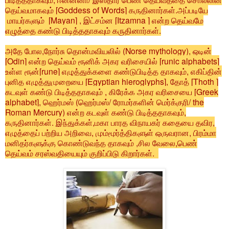
தெய்வமாகவும் [Goddess of Words] கருதினார்கள்.அப்படியே
மாயர்களும் [Mayan] , இட்சம்ன [Itzamna ] என்ற தெய்வமே
எழுத்தை கண்டு பிடித்ததாகவும் கருதினார்கள்.
அதே போல,நோர்சு தொன்மவியலில் (Norse mythology), ஒடின்
[
Odin
] என்ற தெய்வம் ரூனிக் அகர வரிசையில் [runic alphabets]
உள்ள ரூன்[rune] எழுத்துக்களை கண்டுபிடித்த தாகவும், எகிப்தின்
புனித எழுத்துமுறையை [Egyptian hieroglyphs], தோத் [Thoth ]
கடவுள் கண்டு பிடித்ததாகவும் , கிரேக்க அகர வரிசையை [Greek
alphabet], ஹெர்மஸ் (ஹெர்மஸ்/ ரோமர்களின் மெர்க்குரி/ the
Roman Mercury) என்ற கடவுள் கண்டு பிடித்ததாகவும்,
கருதினார்கள். இந்துக்கள்,மகா பாரத விநாயகர் கதையை தவிர,
எழுத்தைப் பற்றிய அறிவை, மும்மூர்த்திகளுள் ஒருவரான, பிரம்மா
மனிதர்களுக்கு கொண்டுவந்த தாகவும் ,சில வேலை,பெண்
தெய்வம் சரஸ்வதியையும் குறிப்பிடு கிறார்கள்.