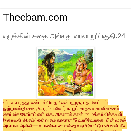
Theebam.com
எழுத்தின் கதை அல்லது வரலாறு'/பகுதி:24
எப்படி எழுத்து உண்டாக்கியது? என்பதற்கு, பதினெட்டாம்
நூற்றாண்டு வரை, பெரும் பாலோர் கூறும் சாதகமான விளக்கம்
தெய்வீக தோற்றம் என்பதே. அதனால் தான் “எழுத்தறிவித்தவன்
இறைவன் ஆகும்” என்று தம் நூலான “வெற்றிவேற்கை’’யின் முதல்
அடியாக அதிவீரராம பாண்டியன் என்னும் தமிழ்நாட்டு மன்னன் சில