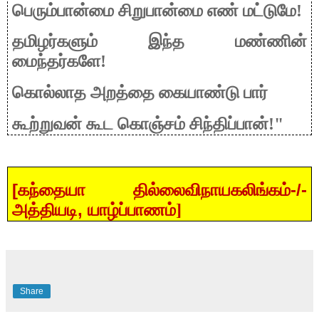
பெரும்பான்மை சிறுபான்மை எண் மட்டுமே!
தமிழர்களும் இந்த மண்ணின்
மைந்தர்களே!
கொல்லாத அறத்தை கையாண்டு பார்
கூற்றுவன் கூட கொஞ்சம் சிந்திப்பான்!"
[
-/-
கந்தையா தில்லைவிநாயகலிங்கம்
,
அத்தியடி
யாழ்ப்பாணம்]
Share