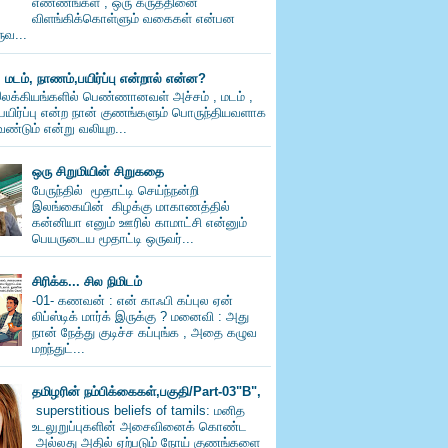
எண்ணங்கள் , ஒரு கருத்தினை
விளங்கிக்கொள்ளும் வகைகள் என்பன
வ...
, மடம், நாணம்,பயிர்ப்பு என்றால் என்ன?
லக்கியங்களில் பெண்ணானவள் அச்சம் , மடம் ,
பயிர்ப்பு என்ற நான் குணங்களும் பொருந்தியவளாக
ண்டும் என்று வலியுற...
ஒரு சிறுமியின் சிறுகதை
பேருந்தில் மூதாட்டி செய்ந்நன்றி
இலங்கையின் கிழக்கு மாகாணத்தில்
கன்னியா எனும் ஊரில் காமாட்சி என்னும்
பெயருடைய மூதாட்டி ஒருவர்...
சிரிக்க... சில நிமிடம்
-01- கணவன் : என் காஃபி கப்புல ஏன்
லிப்ஸ்டிக் மார்க் இருக்கு ? மனைவி : அது
நான் நேத்து குடிச்ச கப்புங்க , அதை கழுவ
மறந்துட்...
தமிழரின் நம்பிக்கைகள்,பகுதி/Part-03"B",
superstitious beliefs of tamils: மனித
உடலுறுப்புகளின் அசைவினைக் கொண்ட
அல்லது அதில் ஏற்படும் நோய் குணங்களை