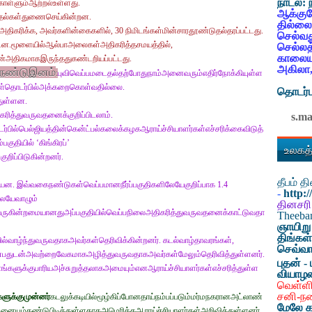
நாடல்:
கொள்ளும்ஆற்றல்உள்ளது.
ஆக்குவ
ுதல்கள்துணைசெய்கின்றன.
தில்லை
ரிக்க, அவர்களின்கைகளில், 30 நிமிடங்கள்மின்சாரதூண்டுதல்தரப்பட்டது.
செல்வத
டன.மூளையில்ஆல்பாஅலைகள்அதிகரித்தசமயத்தில்,
செல்லத
காலையட
ன்அதிகமாகஇருந்ததுகண்டறியப்பட்டது.
அகிலா,
சதநண்டுஇனம்
:
புவிவெப்பமடைதல்தற்போதுநாம்அனைவரும்எதிர்நோக்கியுள்ள
ுகள்தொடர்பில்அக்கறைகொள்வதில்லை.
தொடர்ப
துள்ளன.
ரித்துவருவதனைக்குறிப்பிடலாம்.
s.m
பில்பெல்ஜியத்தின்கென்ட்பல்கலைக்கழகஆராய்ச்சியாளர்கள்எச்சரிக்கைவிடுத்
பகுதியில் ‘கிங்கிரப்’
உலகத்
றிப்பிடுகின்றனர்.
தீபம் 
ியன. இவ்வகைநண்டுகள்வெப்பமானநீர்ப்பகுதிகளிலேயேகுறிப்பாக 1.4
-
http:
லேயேவாழும்
தினசரி
துவருகின்றமையானதுஅப்பகுதியில்வெப்பநிலைஅதிகரித்துவருவதனைக்காட்டுவதா
Theeb
ஞாயிறு
திங்கள
வாழ்ந்துவருவதாகஅவர்கள்தெரிவிக்கின்றனர். கடல்வாழ்தாவரங்கள்,
செவ்வா
ண்பதுடன்அவற்றைவேகமாகஅழித்துவருவதாகஅவர்கள்மேலும்தெரிவித்துள்ளனர்.
புதன் - 
ினங்களுக்குபாரியஅச்சுறுத்தலாகஅமையும்எனஆராய்ச்சியாளர்கள்எச்சரித்துள்ள
வியாழ
வெள்ளி
சனி-ந
களுக்குமுன்னர்
கடலுக்கடியில்மூழ்கிப்போனதாய்நம்பப்படும்மர்மநகரானஅட்லாண்
மேலே க
ையும்கண்டுபிடித்துள்ளதாகஅமெரிக்கஆராய்ச்சியாளர்கள்அறிவித்துள்ளனர்.