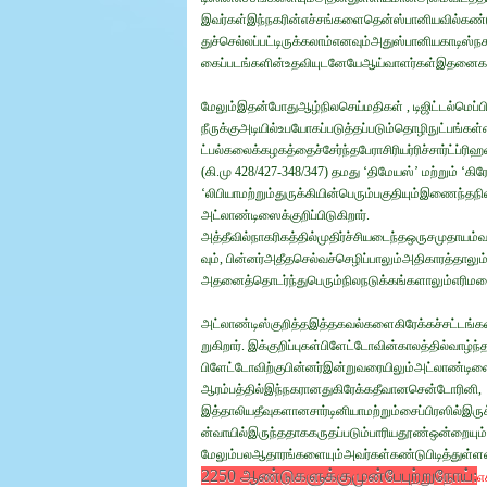
இவர்கள்இந்நகரின்எச்சங்களைதென்ஸ்பானியவில்கண்டுபி
துச்செல்லப்பட்டிருக்கலாம்எனவும்அதுஸ்பானியகாடிஸ்நக
கைப்படங்களின்உதவியுடனேயேஆய்வாளர்கள்இதனைகண்ட
மேலும்இதன்போதுஆழ்நிலசெய்மதிகள் , டிஜிட்டல்மெப்ப
நீருக்குஅடியில்உபயோகப்படுத்தப்படும்தொழிநுட்பங்க
ட்பல்கலைக்கழகத்தைச்சேர்ந்தபேராசிரியர்ரிச்சார்ட்ப
(கி.மு 428/427-348/347) தமது ‘திமேயஸ்’ மற்றும் ‘க
‘லிபியாமற்றும்துருக்கியின்பெரும்பகுதியும்இணைந்த
அட்லாண்டிஸைக்குறிப்பிடுகிறார்.
அத்தீவில்நாகரிகத்தில்முதிர்ச்சியடைந்தஒருசமுதாயம்
வும், பின்னர்அதீதசெல்வச்செழிப்பாலும்அதிகாரத்தாலும
அதனைத்தொடர்ந்துபெரும்நிலநடுக்கங்களாலும்எரிமலைச்
அட்லாண்டிஸ்குறித்தஇத்தகவல்களைகிரேக்கச்சட்டங
றுகிறார். இக்குறிப்புகள்பிளேட்டோவின்காலத்தில்வாழ்
பிளேட்டோவிற்குபின்னர்இன்றுவரையிலும்அட்லாண்டிஸைத
ஆரம்பத்தில்இந்நகரானதுகிரேக்கதீவானசென்டோரினி,
இத்தாலியதீவுகளானசார்டினியாமற்றும்சைப்பிரஸில்இர
ன்வாயில்இருந்ததாககருதப்படும்பாரியதூண்ஒன்றையும்ஆ
மேலும்பலஆதாரங்களையும்அவர்கள்கண்டுபிடித்துள்ளன
2250 ஆண்டுகளுக்குமுன்பேபுற்றுநோய்:
எ