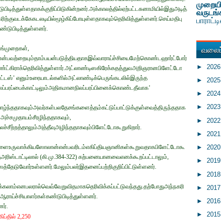
முறையி
டித்துள்ளதாகக்குறிப்பிடுகின்றனர்.அக்காலத்தில்ஏற்பட்டசுனாமியில்இதுஅடித்
வருடங்
ரிற்குவடக்கேகடலடியில்மூழ்கிப்போயுள்ளதாகவும்தெரிவித்துள்ளனர்.செய்மதிபு
பாராட்
ுபிடித்துள்ளனர்.
வலைப்
ிங்முறைகள்,
ள்என்பவற்றையும்தாம்பயன்படுத்தியதாகஇவ்வாராய்ச்சியைமேற்கொண்டஹார்ட்போர்
►
202
்ரிஹண்ட்கிராக்தெரிவித்துள்ளார்.அட்லாண்டிஸகிரேக்கதத்துவஅறிஞரானபிளேட்டோ
ிரேட்டஸ்’ எனும்உரையாடல்களில்அட்லாண்டிக்பெருங்கடலில்இருந்த
►
202
நிலப்பரப்பைக்காட்டிலும்அதிகமானநிலப்பரப்பினைக்கொண்டதீவாக’
►
202
►
202
வாழ்ந்ததாகவும்அவர்கள்பலதேசங்களைத்தம்கட்டுப்பாட்டுக்குள்வைத்திருந்ததாக
்அச்சமுதாயம்சீரழிந்ததாகவும்,
►
202
சீற்றத்தாலும்அத்தீவுஅழிந்ததாகவும்பிளேட்டோகூறுகிறார்.
►
202
்களைஉருவாக்கியஸோலான்என்பவரிடம்எகிப்தியஞானிகள்கூறுவதாகபிளேட்டோகூ
►
202
ந்தஅரிஸ்டாட்டிலால் (கி.மு.384-322) கற்பனையானவைஎனக்கூறப்பட்டாலும்,
►
201
்தேடுவோர்உள்ளனர்.மேலும்பலர்இதனைப்பற்றிகுறிப்பிட்டுள்ளனர்.
►
201
ுக்கலாம்எனபலரால்வெவ்வேறுவிதமாகதெரிவிக்கப்பட்டுவந்தது.தற்போதுஅந்நகரி
►
201
ராய்ச்சியாளர்கள்கண்டுபிடித்துள்ளனர்.
►
201
ர்.
►
201
கிப்தில் 2,250