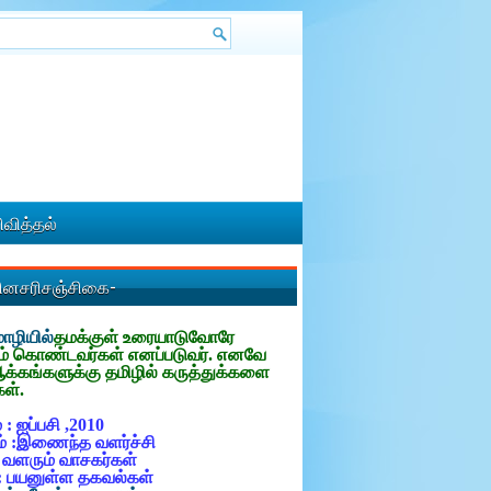
வித்தல்
தினசரிசஞ்சிகை-
ழியில்
தமக்குள்
உரையாடுவோரே
ம் கொண்டவர்கள் எனப்படுவர். எனவே
ஆக்கங்களுக்கு தமிழில் கருத்துக்களை
கள்.
 : ஐப்பசி ,2010
் :இணைந்த வளர்ச்சி
: வளரும் வாசகர்கள்
: பயனுள்ள தகவல்கள்