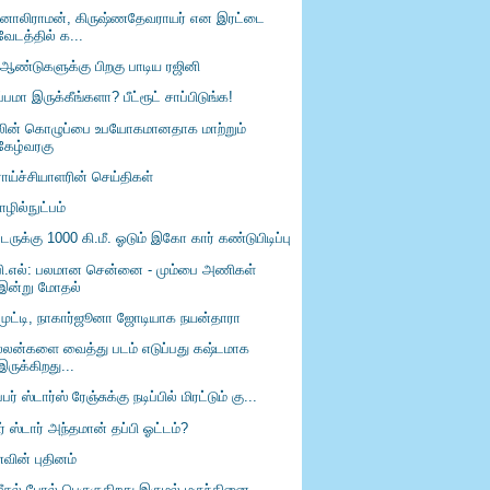
னாலிராமன், கிருஷ்ணதேவராயர் என இரட்டை
வேடத்தில் க...
 ஆண்டுகளுக்கு பிறகு பாடிய ரஜினி
ப்பமா இருக்கீங்களா? பீட்ரூட் சாப்பிடுங்க!
லின் கொழுப்பை உபயோகமானதாக மாற்றும்
கேழ்வரகு
ாய்ச்சியாளரின் செய்திகள்
ழில்நுட்பம்
்டருக்கு 1000 கி.மீ. ஓடும் இகோ கார் கண்டுபிடிப்பு
பி.எல்: பலமான சென்னை - மும்பை அணிகள்
இன்று மோதல்
்முட்டி, நாகார்ஜூனா ஜோடியாக நயன்தாரா
ல்லன்களை வைத்து படம் எடுப்பது கஷ்டமாக
இருக்கிறது...
்பர் ஸ்டார்ஸ் ரேஞ்சுக்கு நடிப்பில் மிரட்டும் கு...
் ஸ்டார் அந்தமான் தப்பி ஓட்டம்?
வின் புதினம்
்றீசல் போல் பெருகுகிறது இருமல் மருந்தினை