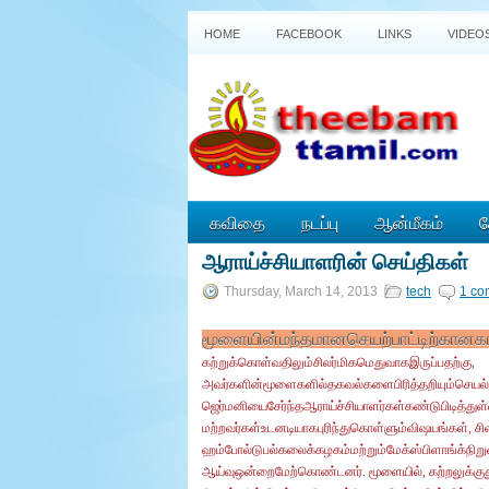
HOME
FACEBOOK
LINKS
VIDEO
கவிதை
நடப்பு
ஆன்மீகம்
த
ஆராய்ச்சியாளரின் செய்திகள்
P
o
Thursday, March 14, 2013
tech
1 co
w
e
மூளையின்மந்தமானசெயற்பாட்டிற்கானக
r
e
கற்றுக்கொள்வதிலும்சிலர்மிகமெதுவாகஇருப்பதற்கு,
d
அவர்களின்மூளைகளில்தகவல்களைபிரித்தறியும்ச
b
y
ஜெர்மனியைசேர்ந்தஆராய்ச்சியாளர்கள்கண்டுபிடித்துள
B
மற்றவர்கள்உடனடியாகபுரிந்துகொள்ளும்விஷயங்கள், ச
l
ஹம்போல்டுபல்கலைக்கழகம்மற்றும்மேக்ஸ்பிளாங்க்நிற
o
g
ஆய்வுஒன்றைமேற்கொண்டனர். மூளையில், கற்றலுக்குத
g