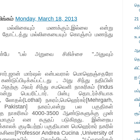
தெ
ங்கம்
Monday, March 18, 2013
21
 மல்லிகையும் மணக்கும்.இல்லை என்று
கர்
 தோட்டத்து மல்லிகையையும் கொஞ்சம் மணந்து
உட
ஆர
ன்பே "பல் அறுவை சிகிச்சை ".அதுவும்
தொ
லிட
சார்.ஜான் மார்ஷல் என்பவரால் மொஹெஞ்சதரோ
ஐ.
்டுப்பிடிக்கப்பட்டது , அது சிந்து நதியின்
அதற்கு அவர் சிந்து சமவெளி நாகரிகம் (Indus
மம
என்று பெயரிட்டார். பின்பு தொடர்ச்சியாக
, லோதல்(Lothal) நகரம்,மெஹெர்கர்[Mehrgarh,
வி
t, Pakistan] நகரம்,என்று பல பகுதிகள்
 இந்த நாகரிகம் 4000-3500 ஆண்டுகளுக்கு முன்
சூப
கமாகும் என கருதப் படுகிறது. இன்றைய
பவர
காலக் குடியேற்றப் பகுதியான மெஹெர்கர் நகரில்
உண
சினா[Professor Andrea Cucina ,University of
 தலைமையில் தொல்லியல் ஆய்வாளர்கள்
புற