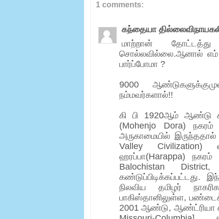
1 comments:
கந்தையா தில்லைவிநாயகலி
மாற்றான் தோட்டத்து
சொல்லவில்லை.ஆனால் எம்
பார்ப்போமா ?
9000 ஆண்டுகளுக்குமு
நம்மவர்களால்!!
கி பி 1920ஆம் ஆண்டு 
(Mohenjo Dora) நகரம் கண
அருகாமையில் இருந்ததால் 
Valley Civilization) 
ஹரப்பா(Harappa) நகரம் 
Balochistan Distric
கண்டுப்பிடிக்கப்பட்டது.
நிலவிய தமிழர் நாகரி
பாகிஸ்தானிலுள்ள, பண்டைக்
2001 ஆண்டு, ஆண்ட்ரியா க
Missouri-Columbia]