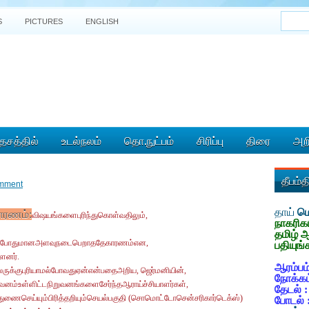
S
PICTURES
ENGLISH
ேசத்தில்
உடல்நலம்
தொ.நுட்பம்
சிரிப்பு
திரை
அறி
தீபம்
mment
தாய்
மொ
ாரணம்:
விஷயங்களைபுரிந்துகொள்வதிலும்,
நாகரிக
தமிழ் 
ெயல்போதுமானஅளவுநடைபெறாததேகாரணம்என,
பதியுங்
்ளனர்.
ஆரம்பம்
ிலருக்குபுரியாமல்போவதுஏன்என்பதைஅறிய, ஜெர்மனியின்,
நோக்கம
ுவனம்உள்ளிட்டநிறுவனங்களைசேர்ந்தஆராய்ச்சியாளர்கள்,
தேடல் 
ுணைசெய்யும்பிரித்தறியும்செயல்பகுதி (சொமொட்டோசென்சரிகார்டெக்ஸ்)
போடல் 