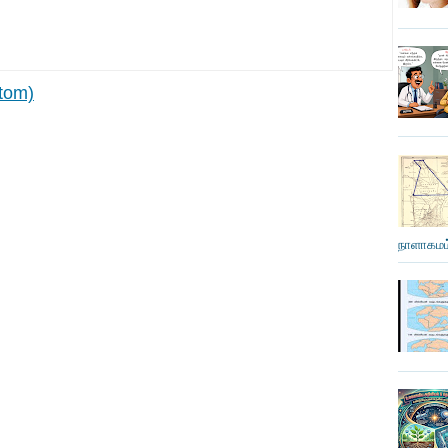
tom)
நாளாகமம்