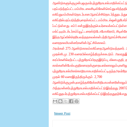
ஆண்டுகளுக்குமுன்புஒருவர்புற்றுநோயால்பாதிக்கப்பட
பதப்படுத்தப்பட்டமம்மிஉடலைசிடிஸ்கேன்செய்துபார்த்தத
எகிப்துமம்மிகள்தொடர்பானஆராய்ச்சிதொடர்ந்துநடந்து
எகிப்தில்பதப்படுத்திபுதைக்கப்பட்டமம்மிஉடல்ஒன்று
ப்பட்டுள்ளது. எம்1 என்றுஇதற்குபெயர்வைக்கப்பட்டுள்ள
மல்ட்டிடிடெக்டர்கம்ப்யூட்டரைஸ்டுடோமோகிராபி, சி
இந்தஆய்வில்தெரியவந்ததகவல்கள்பற்றிஆராய்ச்சியாளர்கள
வரைதாலமிமன்னர்களின்ஆட்சிக்காலம்.
அவர்கள் 275 ஆண்டுகாலம்எகிப்தைஆண்டுவந்தனர். அ
முதல்கி.மு. 230 வரையில்வாழ்ந்திருக்ககூடும். அவரதுஇ
சுரப்பிகளில்ஏற்பட்டபுற்றுநோய்பிறகுஇடுப்பு, விலாபகுதி
கால்களின்மேல்பகுதிஎனஏறக்குறையஎல்லாஎலும்புகளிலும
புற்றுநோயால்மிககொடூரமாகபாதிக்கப்பட்டிருந்தஅவர்நோ
முதல் 60 வரைஇருந்திருக்கும். 2,700
ஆண்டுக்குமுன்புவாழ்ந்தகிரேக்கசிதியாமன்னரின்எலும்
அந்தமன்னர்புற்றுநோயால்பாதிக்கப்பட்டுஇறந்தது 200
எகிப்துநபர்புற்றுநோயால்பாதிக்கப்பட்டுஇறந்ததுதற்போத
Newer Post