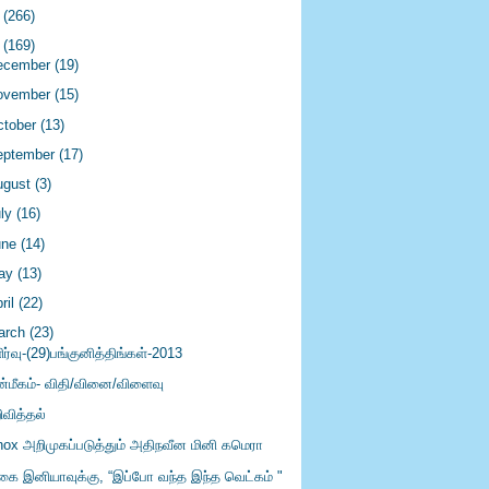
4
(266)
3
(169)
ecember
(19)
ovember
(15)
ctober
(13)
eptember
(17)
ugust
(3)
uly
(16)
une
(14)
ay
(13)
ril
(22)
arch
(23)
ர்வு-(29)பங்குனித்திங்கள்-2013
்மீகம்- விதி/வினை/விளைவு
ிவித்தல்
nox அறிமுகப்படுத்தும் அதிநவீன மினி கமெரா
ிகை இனியாவுக்கு, “இப்போ வந்த இந்த வெட்கம் "