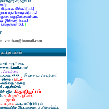
நல்லதோர் சமுதாயம்
ோர்:
 விநாயக லிங்கம்[u.k]
ுரை சந்திரகாசன்[aus.]
்துரை மனுவேந்தன்[can.]
ி அகிலன் [can.]
 பரந்தாமன்[S.L
]
ு:
anuventhan@hotmail.com
 தமிழர் பக்கம்
தினசரி சஞ்சிகை
//www.ttamil.com/
 : செய்திகள்
am.com: ��→ இன்றைய செய்திகள்-
 -திரை/
/
பாடல்
்-கவிதை / கதை
ய்- ஆன்மீகம்
தொழிநுட்பம்
மீள்பதிவு /
ன்-
உடல் நலம் / நடனம்
 - சமூகம்
கைச்சுவை/
கடிதம்
/
அறிவியல்
ாணப்படும் அட்டவணை ப் படுத்தப்பட்ட