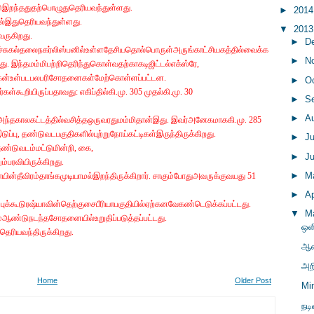
்டுஇறந்ததுதற்பொழுதுதெரியவந்துள்ளது.
►
201
ில்இதுதெரியவந்துள்ளது.
▼
201
வருகிறது.
►
D
போர்ச்சுகல்தலைநகர்லிஸ்பனில்உள்ளதேசியதொல்பொருள்அருங்காட்சியகத்தில்வைக்க
►
N
து. இந்தமம்மிபற்றிதெரிந்துகொள்வதற்காகடிஜிட்டல்எக்ஸ்ரே,
டிஸ்கேன்உள்படபலபரிசோதனைகள்மேற்கொள்ளப்பட்டன.
►
O
்கூறியிருப்பதாவது: எகிப்தில்கி.மு. 305 முதல்கி.மு. 30
►
S
►
A
ந்தகாலகட்டத்தில்வசித்தஒருவரதுமம்மிதான்இது. இவர்அனேகமாககி.மு. 285
டுப்பு, தண்டுவடபகுதிகளில்புற்றுநோய்கட்டிகள்இருந்திருக்கிறது.
►
J
, தண்டுவடம்மட்டுமின்றி, கை,
►
J
்பரவியிருக்கிறது.
►
M
யின்தீவிரம்தாங்கமுடியாமல்இறந்திருக்கிறார். சாகும்போதுஅவருக்குவயது 51
►
Ap
புக்கூடுரஷ்யாவின்தெற்குசைபீரியாபகுதியில்ஏற்கனவேகண்டெடுக்கப்பட்டது.
▼
M
7ம்ஆண்டுநடந்தசோதனையில்உறுதிப்படுத்தப்பட்டது.
ஒளி
ுதெரியவந்திருக்கிறது.
ஆன
அற
Home
Older Post
Mi
நட