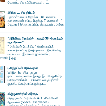
கொண்ட சில நம்பிக்கைகள் : ...
சிரிக்க ... சில நிமிடம்
நகைச்சுவை = ஜோக்ஸ் -01- மனைவி : "
என் சமையல் எப்படி இருக்கு ?" கணவன் : "
அருமை ! இதை சாப்பிட்ட பிறகுதான் , அம்மா
...
"அறிவியல் நோக்கில்....பகுதி-36 -பெளத்தம்
ஒரு அலசல்''
" அறிவியல் நோக்கில் ' இலங்கையின்
காலவரிசைப்படி நிகழ்வுகளை பதிவு செய்த
பண்டைய இலங்கை நூல்களில் [
களில் ]' ஒரு...
புவித்தட்டின் அசைவுகள்
Written by Akshayan
தகட்டசைவு உலகில் இன்று இடம்பெறுகின்ற
புவிநடுக்கங்கள் , எரிமலை வெடிப்புக்கள்
முதலிய செயற்பாடுகளுக்குர...
விஞ்ஞானத்தின் விந்தை
விஞ்ஞானம்=அறிவியல் 🌟 1. விண்வெளி
ஆய்வுகள் (Space Discoveries) ·
பழங்கால நட்சத்திரக் கூட்டத்தின் ரகசியம்