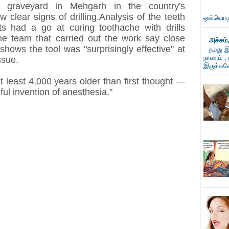
c graveyard in Mehgarh in the country's
 clear signs of drilling.Analysis of the teeth
ஒவ்வொரு
ts had a go at curing toothache with drills
he team that carried out the work say close
அச்சம்
shows the tool was "surprisingly effective" at
நமது இ
நாணம் , 
ssue.
இருக்கவே
t least 4,000 years older than first thought —
ful invention of anesthesia."