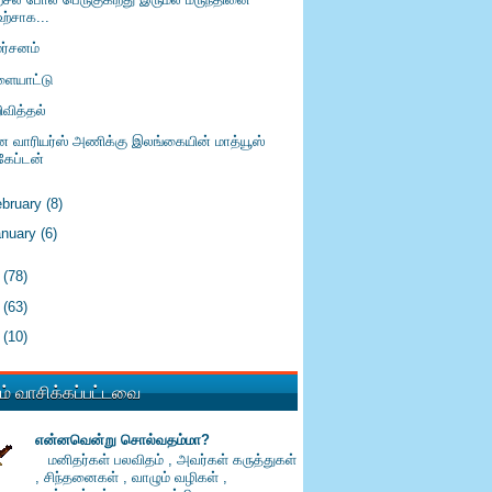
உற்சாக...
மர்சனம்
ளையாட்டு
ிவித்தல்
னே வாரியர்ஸ் அணிக்கு இலங்கையின் மாத்யூஸ்
கேப்டன்
ebruary
(8)
anuary
(6)
2
(78)
1
(63)
0
(10)
் வாசிக்கப்பட்டவை
என்னவென்று சொல்வதம்மா?
மனிதர்கள் பலவிதம் , அவர்கள் கருத்துகள்
, சிந்தனைகள் , வாழும் வழிகள் ,