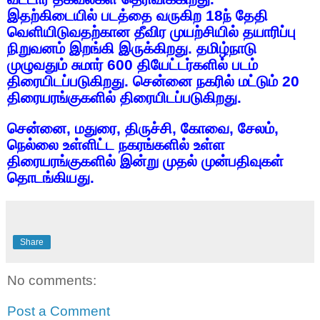
இதற்கிடையில்
படத்தை
வருகிற
18
ந்
தேதி
வெளியிடுவதற்கான
தீவிர
முயற்சியில்
தயாரிப்பு
நிறுவனம்
இறங்கி
இருக்கிறது
.
தமிழ்நாடு
முழுவதும்
சுமார்
600
தியேட்டர்களில்
படம்
திரையிடப்படுகிறது
.
சென்னை
நகரில்
மட்டும்
20
திரையரங்குகளில்
திரையிடப்படுகிறது
.
சென்னை
,
மதுரை
,
திருச்சி
,
கோவை
,
சேலம்
,
நெல்லை
உள்ளிட்ட
நகரங்களில்
உள்ள
திரையரங்குகளில்
இன்று
முதல்
முன்பதிவுகள்
தொடங்கியது
.
Share
No comments:
Post a Comment