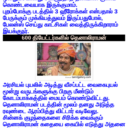
கொண்டவையாக
இருக்குமாம்
.
புறம்போக்கு
படத்தில்
3
ஹீரோக்கள்
என்பதால்
3
பேருக்கும்
முக்கியத்துவம்
இருப்பதுபோல்
,
பேலன்ஸ்
செய்து
காட்சிகள்
வைத்திருக்கிறாராம்
இயக்குநர்
.
600 தியேட்டர்களில்
தெனாலிராமன்
அரசியல்
புயலில்
அடித்து
வீசப்பட்ட
வைகைபுயல்
மூன்று
வருடங்களுக்கு
பிறகு
மீண்டும்
கோடம்பாக்கத்தில்
மையம்
கொண்டுவிட்டது
.
தெனாலிராமன்
படத்தின்
மூலம்
தனது
அடுத்த
ரவுண்டை
ஆரம்பித்து
விட்டார்
வடிவேலு
.
சின்னக்
குழந்தைகளை
சிரிக்க
வைக்கும்
தெனாலிராமன்
கதையை
கையில்
எடுத்து
அதனை