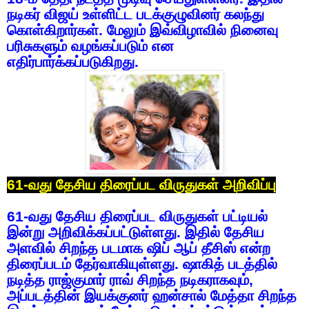
நடிகர்
விஜய்
உள்ளிட்ட
படக்குழுவினர்
கலந்து
கொள்கிறார்கள்
.
மேலும்
இவ்விழாவில்
நினைவு
பரிசுகளும்
வழங்கப்படும்
என
எதிர்பார்க்கப்படுகிறது
.
61-
வது
தேசிய
திரைப்பட
விருதுகள்
அறிவிப்பு
61-
வது
தேசிய
திரைப்பட
விருதுகள்
பட்டியல்
இன்று
அறிவிக்கப்பட்டுள்ளது
.
இதில்
தேசிய
அளவில்
சிறந்த
படமாக
ஷிப்
ஆப்
தீசிஸ்
என்ற
திரைப்படம்
தேர்வாகியுள்ளது
.
ஷாகித்
படத்தில்
நடித்த
ராஜ்குமார்
ராவ்
சிறந்த
நடிகராகவும்
,
அப்படத்தின்
இயக்குனர்
ஹன்சால்
மேத்தா
சிறந்த