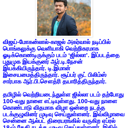
விஜய்
-
மோகன்லால்
-
காஜல்
அகர்வால்
நடிப்பில்
பொங்கலுக்கு
வெளியாகி
வெற்றிகரமாக
ஓடிக்கொண்டிருக்கும்
படம்
‘
ஜில்லா
’.
இப்படத்தை
புதுமுக
இயக்குனர்
ஆர்
.
டி
.
நேசன்
இயக்கியிருந்தார்
.
டி
.
இமான்
இசையமைத்திருந்தார்
.
சூப்பர்
குட்
பிலிம்ஸ்
சார்பாக
ஆர்
.
பி
.
சௌத்ரி
தயாரித்திருந்தார்
.
தமிழில்
வெற்றியடைந்துள்ள
ஜில்லா
படம்
தற்போது
100-
வது
நாளை
எட்டியுள்ளது
. 100-
வது
நாளை
கொண்டாடு
விதமாக
விழா
ஒன்றை
நடத்த
படக்குழுவினர்
முடிவு
செய்துள்ளனர்
.
இவ்விழாவை
சென்னை
ஆல்பட்
திரையரங்கில்
வருகிற
ஏப்ரல்
18-
ம்
தேதி
நடத்த
முடிவு
செய்துள்ளனர்
.
இதில்