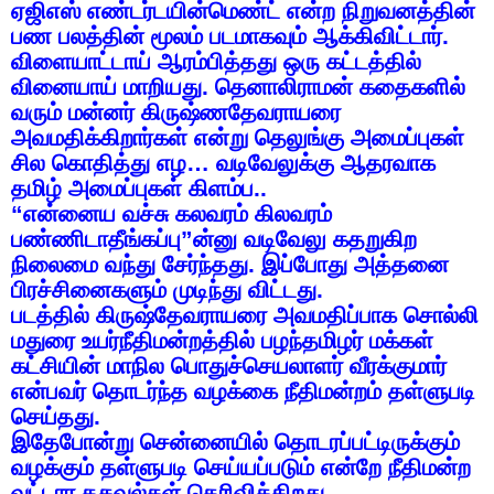
ஏஜிஎஸ்
எண்டர்டயின்மெண்ட்
என்ற
நிறுவனத்தின்
பண
பலத்தின்
மூலம்
படமாகவும்
ஆக்கிவிட்டார்
.
விளையாட்டாய்
ஆரம்பித்தது
ஒரு
கட்டத்தில்
வினையாய்
மாறியது
.
தெனாலிராமன்
கதைகளில்
வரும்
மன்னர்
கிருஷ்ணதேவராயரை
அவமதிக்கிறார்கள்
என்று
தெலுங்கு
அமைப்புகள்
சில
கொதித்து
எழ
…
வடிவேலுக்கு
ஆதரவாக
தமிழ்
அமைப்புகள்
கிளம்ப
..
“
என்னைய
வச்சு
கலவரம்
கிலவரம்
பண்ணிடாதீங்கப்பு
”
ன்னு
வடிவேலு
கதறுகிற
நிலைமை
வந்து
சேர்ந்தது
.
இப்போது
அத்தனை
பிரச்சினைகளும்
முடிந்து
விட்டது
.
படத்தில்
கிருஷ்தேவராயரை
அவமதிப்பாக
சொல்லி
மதுரை
உயர்நீதிமன்றத்தில்
பழந்தமிழர்
மக்கள்
கட்சியின்
மாநில
பொதுச்செயலாளர்
வீரக்குமார்
என்பவர்
தொடர்ந்த
வழக்கை
நீதிமன்றம்
தள்ளுபடி
செய்தது
.
இதேபோன்று
சென்னையில்
தொடரப்பட்டிருக்கும்
வழக்கும்
தள்ளுபடி
செய்யப்படும்
என்றே
நீதிமன்ற
வட்டார
தகவல்கள்
தெரிவிக்கிறது
.