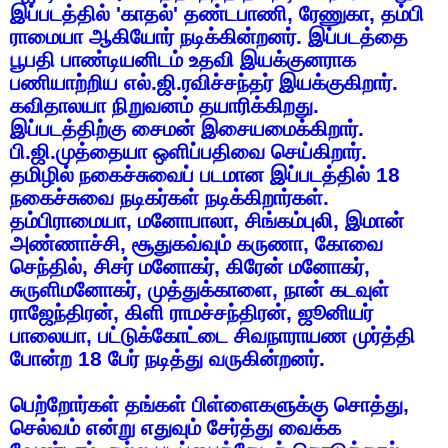
இப்படத்தில்
'
காதல்
'
தண்டபாணி
,
ரேணுகா
,
தம்பி
ராமையா
ஆகியோர்
நடிக்கின்றனர்
.
இப்படத்தை
பூபதி
பாண்டியனிடம்
உதவி
இயக்குனராக
பணியாற்றிய
எல்
.
ஜி
.
ரவிச்சந்தர்
இயக்குகிறார்
.
கவிதாலயா
நிறுவனம்
தயாரிக்கிறது
.
இப்படத்திற்கு
சைமன்
இசையமைக்கிறார்
.
பி
.
ஜி
.
முத்தையா
ஒளிப்பதிவை
செய்கிறார்
.
தமிழில்
நகைச்சுவைப்
படமான
இப்படத்தில்
18
நகைச்சுவை
நடிகர்கள்
நடிக்கிறார்கள்
.
தம்பிராமையா
,
மனோபாலா
,
சிங்கம்புலி
,
இமான்
அண்ணாச்சி
,
சூதுகவ்வும்
கருணா
,
கோவை
செந்தில்
,
சிசர்
மனோகர்
,
கிரேன்
மனோகர்
,
சுருளிமனோகர்
,
முத்துக்காளை
,
நான்
கடவுள்
ராஜேந்திரன்
,
கிளி
ராமச்சந்திரன்
,
ஜூனியர்
பாலையா
,
பட்டுக்கோட்டை
சிவநாராயண
முர்த்தி
போன்ற
18
பேர்
நடித்து
வருகின்றனர்
.
பெற்றோர்கள்
தங்கள்
பிள்ளைகளுக்கு
சொத்து
,
செல்வம்
என்று
எதுவும்
சேர்த்து
வைக்க