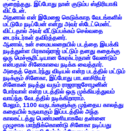
குறைந்தது
.
இப்போது
நான்
குடும்ப
ஸ்திரியாகி
விட்டேன்
.
அதனால்
என்
இமேஜை
கெடுக்காத
வேடங்களில்
மட்டுமே
நடிப்பேன்
என்று
அவர்
ஸ்டேட்மென்ட்
விட்டதால்
அவர்
வீட்டுப்பக்கம்
செல்வதை
டைரக்டர்கள்
தவிர்த்தனர்
.
ஆனால்
,
உன்
சமையலறையில்
படத்தை
இயக்கி
நடித்துள்ள
பிரகாஷ்ராஜ்
மட்டும்
தனது
கதைக்கு
ஒரு
மெச்சூரிட்டியான
கேரக்டர்தான்
வேண்டும்
என்பதால்
சினேகாவை
நடிக்க
வைத்தார்
.
அதைத்
தொடர்ந்து
விடியல்
என்ற
படத்தில்
மட்டும்
நடிக்கும்
சினேகா
,
இப்போது
பாடலாசிரியர்
சினேகன்
நடித்து
வரும்
ராஜராஜசோழனின்
போர்வாள்
என்ற
படத்தில்
ஒரு
முக்கியத்துவம்
வாய்ந்த
வேடத்தில்
நடிக்கிறாராம்
.
மேலும்
, 1100
வருடங்களுக்கு
முந்தைய
காலத்து
கதையில்
உருவாகும்
இப்படத்தில்
அந்த
காலகட்டத்து
பெண்மணியாகவே
தன்னை
முழுசாக
மாற்றிக்கொண்டு
சினேகா
நடிப்பது