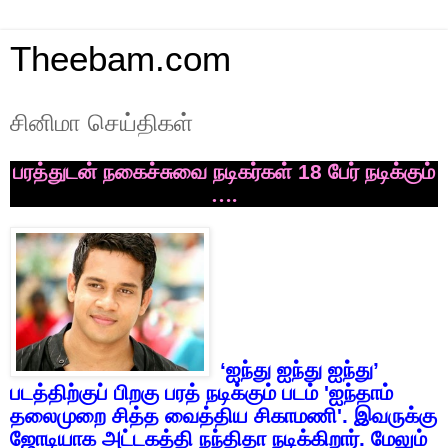
Theebam.com
சினிமா செய்திகள்
பரத்துடன்
நகைச்சுவை
நடிகர்கள்
18
பேர்
நடிக்கும்
….
‘
ஐந்து
ஐந்து
ஐந்து
’
படத்திற்குப்
பிறகு
பரத்
நடிக்கும்
படம்
'
ஐந்தாம்
தலைமுறை
சித்த
வைத்திய
சிகாமணி
'.
இவருக்கு
ஜோடியாக
அட்டகத்தி
நந்திதா
நடிக்கிறார்
.
மேலும்