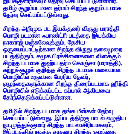
இயக்குனராகவும்
தேர்வு
செய்யப்பட்டுள்ளனர்
.
தமிழ்
குறும்படமான
தர்மம்
சிறந்த
குறும்படமாக
தேர்வு
செய்யப்பட்டுள்ளது
.
சிறந்த
அறிமுக
பட
இயக்குனர்
விருது
மராத்தி
மொழி
படமான
ஃபாண்ட்ரி
படத்தை
இயக்கிய
நாகராஜ்
மஞ்சுலேவுக்கும்
,
தேசிய
ஒருமைப்பாட்டிற்கான
சிறந்த
விருது
தலைமுறை
படத்திற்கும்
,
சமூக
பிரச்சினைகளை
விளக்கும்
சிறந்த
படமாக
துஹ்ய
தர்ம
கொஞ்சா
(
மராத்தி
),
சுற்றுச்சூழல்
குறித்த
சிறந்த
படமாக
மலையாள
மொழியில்
உருவான
பேரரிய
தேவர்
,
குழந்தைகளுக்கான
சிறந்த
திரைப்படமாக
ஹிந்தி
மொழியில்
எடுக்கப்பட்ட
கப்பால்
ஆகியவை
தேர்ந்தெடுக்கப்பட்டுள்ளன
.
தமிழில்
சிறந்த
படமாக
தங்க
மீன்கள்
தேர்வு
செய்யப்பட்டுள்ளது
.
இப்படத்திற்கு
பாடல்
எழுதிய
நா
.
முத்துக்குமார்
சிறந்த
பாடலாசிரியாகவும்
,
இப்படத்தில்
நடித்த
சாதனா
சிறந்த
குழந்தை