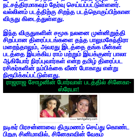
நட்சத்திரமாகவும்
தேர்வு
செய்யப்பட்டுள்ளனர்
.
வல்லினம்
படத்திற்கு
சிறந்த
படத்தொகுப்பிற்கான
விருது
கிடைத்துள்ளது
.
இந்த
விருதுகளின்
சமூக
நலனை
முன்னிறுத்தி
சிறப்பான
திரைப்படங்களை
தந்த
பாலுமகேந்திரா
மறைந்தாலும்
,
அவரது
இடத்தை
தங்க
மீன்கள்
படத்தை
இயக்கிய
ராம்
மற்றும்
இயக்குனர்
பாலா
ஆகியோர்
நிரப்புவார்கள்
என்ற
தமிழ்
திரைப்பட
ரசிகர்களின்
நம்பிக்கை
வீண்
போகாது
என்று
நிரூபிக்கப்பட்டுள்ளது
.
ராஜராஜ
சோழனின்
போர்வாள்
படத்தில்
சினேகா
-
ஸ்ரேயா
!
நடிகர்
பிரசன்னாவை
திருமணம்
செய்து
கொண்ட
பிறகு
சினிமாவில்
,
சினேகாவின்
வேகம்