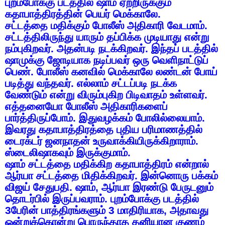
புறம்போக்கு
படத்தில்
ஷாம்
ஏற்றிருக்கும்
கதாபாத்திரத்தின்
பெயர்
மெக்காலே
.
சட்டத்தை
மதிக்கும்
போலீஸ்
அதிகாரி
வேடமாம்
.
சட்டத்திலிருந்து
யாரும்
தப்பிக்க
முடியாது
என்று
நம்புகிறவர்
.
அதன்படி
நடக்கிறவர்
.
இந்தப்
படத்தில்
ஷாமுக்கு
ஜோடியாக
நடிப்பவர்
ஒரு
வெளிநாட்டுப்
பெண்
.
போலீஸ்
கனவில்
மெக்காலே
லண்டன்
போய்
படித்து
வந்தவர்
.
எல்லாம்
சட்டப்படி
நடக்க
வேண்டும்
என்று
விரும்புகிற
பிடிவாதம்
உள்ளவர்
.
எத்தனையோ
போலீஸ்
அதிகாரிகளைப்
பார்த்திருப்போம்
.
இதுவழக்கம்
போலில்லையாம்
.
இவரது
கதாபாத்திரத்தை
புதிய
பரிமாணத்தில்
டைரக்டர்
ஜனநாதன்
உருவாக்கியிருக்கிறாராம்
.
ஸ்டைலிஷாகவும்
இருக்குமாம்
.
ஷாம்
சட்டத்தை
மதிக்கிற
கதாபாத்திரம்
என்றால்
ஆர்யா
சட்டத்தை
மிதிக்கிறவர்
.
இன்னொரு
பக்கம்
விஜய்
சேதுபதி
.
ஷாம்
,
ஆர்யா
இரண்டு
பேருடனும்
தொடர்பில்
இருப்பவராம்
.
புறம்போக்கு
படத்தில்
3
பேரின்
பாத்திரங்களும்
3
மாதிரியாக
,
அதாவது
ஒன்றுக்கொன்று
பொருந்தாத
தனியான
குணம்