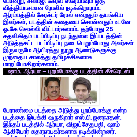
போன்று
,
சிவாஜி
கேர்ள்
ஸ்ரேயாவும்
ஒரு
வித்தியாசமான
ரோலில்
நடிக்கிறாராம்
.
ஆரம்பத்தில்
கேரக்டர்
ரோல்
என்றதும்
தயங்கிய
இவர்கள்
,
படத்தின்
கதையை
சொன்னதும்
உடனே
ஓ
.
கே
சொல்லி
விட்டார்களாம்
.
தற்போது
25
சதவிகிதம்
படப்பிடிப்பு
நடந்துள்ள
இப்படத்தின்
அடுத்தகட்ட
படப்பிடிப்பு
நடைபெறும்போது
அவர்கள்
இருவருமே
ஆயிரத்து
நூறு
ஆண்டுகளுக்கு
முந்தைய
காலத்து
தமிழச்சிகளாக
மாறப்போகிறார்களாம்
.
ஷாம்
,
ஆர்யா
–
புறம்போக்கு
படத்தின்
சீக்ரெட்ஸ்
பேராண்மை
படத்தை
அடுத்து
புறம்போக்கு
என்ற
படத்தை
இயக்கி
வருகிறார்
எஸ்
.
பி
.
ஜனநாதன்
.
இந்தப்
படத்தில்
ஆர்யா
,
விஜய்சேதுபதி
,
ஷாம்
ஆகியோர்
கதாநாயகர்களாக
நடிக்கின்றனர்
.