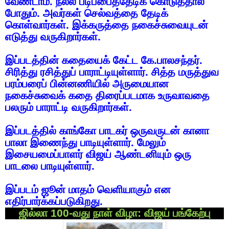
வேண்டாம்
.
நல்ல
படிப்பைத்தேடிக்
கொடுத்தால்
போதும்
.
அவர்கள்
செல்வத்தை
தேடிக்
கொள்வார்கள்
.
இக்கருத்தை
நகைச்சுவையுடன்
எடுத்து
வருகிறார்கள்
.
இப்படத்தின்
கதையைக்
கேட்ட
கே
.
பாலசந்தர்
.
சிரித்து
ரசித்துப்
பாராட்டியுள்ளார்
.
சித்த
மருத்துவ
பரம்பரைப்
பின்னணியில்
அருமையான
நகைச்சுவைக்
கதை
திரைப்படமாக
உருவாவதை
பலரும்
பாராட்டி
வருகிறார்கள்
.
இப்படத்தில்
காங்கோ
பாடகர்
ஒருவருடன்
கானா
பாலா
இணைந்து
பாடியுள்ளார்
.
மேலும்
இசையமைப்பாளர்
விஜய்
ஆண்டனியும்
ஒரு
பாடலை
பாடியுள்ளார்
.
இப்படம்
ஜூன்
மாதம்
வெளியாகும்
என
எதிர்பார்க்கப்படுகிறது
.
ஜில்லா
100-
வது
நாள்
விழா
:
விஜய்
பங்கேற்பு