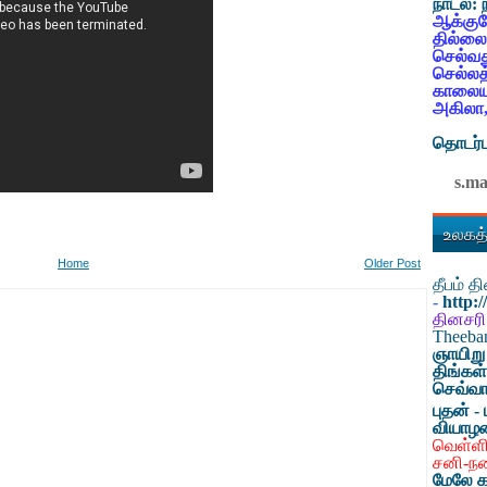
நாடல்:
ஆக்குவ
தில்லை
செல்வத
செல்லத
காலையட
அகிலா,
தொடர்ப
s.m
உலகத்
Home
Older Post
தீபம் 
-
http:
தினசரி
Theeb
ஞாயிறு
திங்கள
செவ்வா
புதன் - 
வியாழ
வெள்ளி
சனி-ந
மேலே க