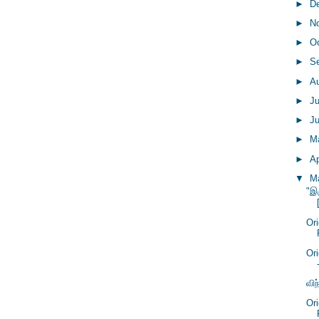
►
D
►
N
►
O
►
S
►
A
►
J
►
J
►
M
►
Ap
▼
M
"இ
Or
Or
வி
Or