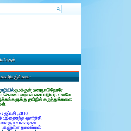
வித்தல்
தினசரிசஞ்சிகை-
ழியில்
தமக்குள்
உரையாடுவோரே
ம் கொண்டவர்கள் எனப்படுவர். எனவே
ஆக்கங்களுக்கு தமிழில் கருத்துக்களை
கள்.
 : ஐப்பசி ,2010
் :இணைந்த வளர்ச்சி
: வளரும் வாசகர்கள்
: பயனுள்ள தகவல்கள்