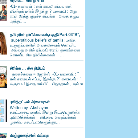
சிரிக்க... சில நிமிடம்
-01- கணவன் : என் காஃபி கப்புல ஏன்
லிப்ஸ்டிக் மார்க் இருக்கு ? மனைவி : அது
நான் நேத்து குடிச்ச கப்புங்க , அதை கழுவ
மறந்துட்...
தமிழரின் நம்பிக்கைகள்,பகுதி/Part-03"B",
superstitious beliefs of tamils: மனித
உடலுறுப்புகளின் அசைவினைக் கொண்ட
அல்லது அதில் ஏற்படும் நோய் குணங்களை
கொண்ட சில நம்பிக்கைகள் : ...
சிரிக்க ... சில நிமிடம்
நகைச்சுவை = ஜோக்ஸ் -01- மனைவி : "
என் சமையல் எப்படி இருக்கு ?" கணவன் : "
அருமை ! இதை சாப்பிட்ட பிறகுதான் , அம்மா
...
புவித்தட்டின் அசைவுகள்
Written by Akshayan
தகட்டசைவு உலகில் இன்று இடம்பெறுகின்ற
புவிநடுக்கங்கள் , எரிமலை வெடிப்புக்கள்
முதலிய செயற்பாடுகளுக்குர...
விஞ்ஞானத்தின் விந்தை