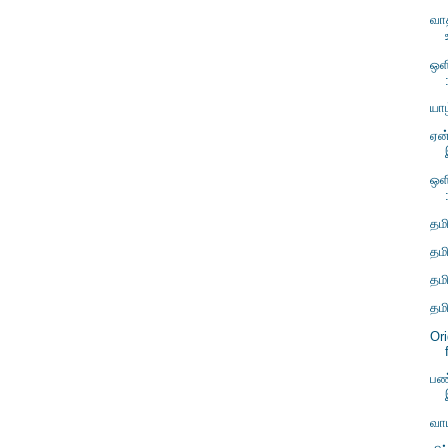
வா
ஒள
யாழ
ஏன
ஒள
தம
தம
தமி
தம
Or
பண
வா