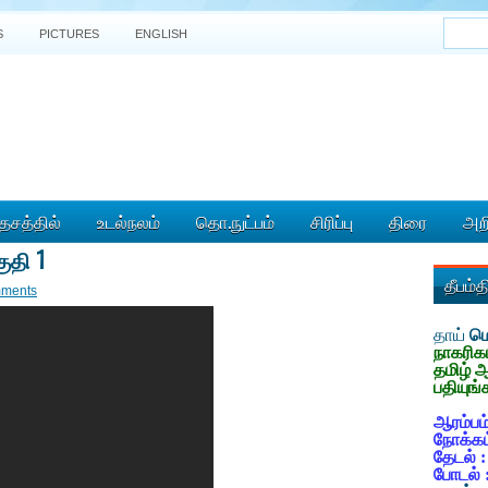
S
PICTURES
ENGLISH
ேசத்தில்
உடல்நலம்
தொ.நுட்பம்
சிரிப்பு
திரை
அறி
ுதி 1
தீபம்
ments
தாய்
மொ
நாகரிக
தமிழ் 
பதியுங்
ஆரம்பம்
நோக்கம
தேடல் 
போடல் 