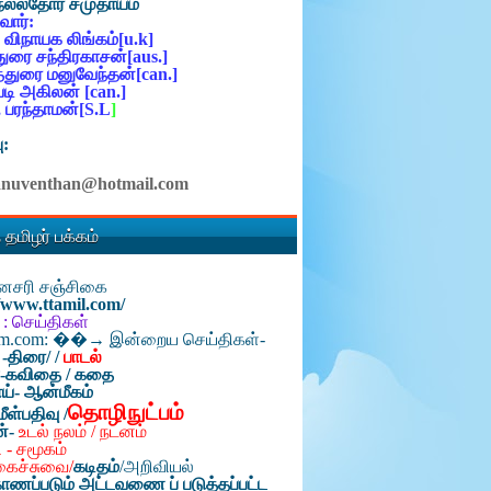
நல்லதோர் சமுதாயம்
ோர்:
 விநாயக லிங்கம்[u.k]
ுரை சந்திரகாசன்[aus.]
்துரை மனுவேந்தன்[can.]
ி அகிலன் [can.]
 பரந்தாமன்[S.L
]
ு:
anuventhan@hotmail.com
 தமிழர் பக்கம்
தினசரி சஞ்சிகை
//www.ttamil.com/
 : செய்திகள்
am.com: ��→ இன்றைய செய்திகள்-
 -திரை/
/
பாடல்
்-கவிதை / கதை
ய்- ஆன்மீகம்
தொழிநுட்பம்
மீள்பதிவு /
ன்-
உடல் நலம் / நடனம்
 - சமூகம்
கைச்சுவை/
கடிதம்
/
அறிவியல்
ாணப்படும் அட்டவணை ப் படுத்தப்பட்ட