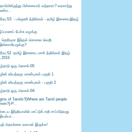
தாபியிலிருந்து பிள்ளையார் வந்தாரா? வரலாற்று
உண்ம...
ிர்வு:53: - பங்குனி த்திங்கள் - தமிழ் இணையஇதழ்
:...
்ப்பாணப் பேச்சு வழக்கு
் தெரியுமா இந்தக் கொலை வெறி,
இஸ்லாமியருக்கு?
ிர்வு:52 -தமிழ் இணைய மாசி த்திங்கள் இதழ்
:,2015
ிழ்நாடு ஒரு அலசல்-05
ிழின் வியத்தகு மாண்புகள் பகுதி 1
ழின் வியத்தகு மாண்புகள் - பகுதி 2
ிழ்நாடு ஒரு அலசல்-04
igins of Tamils?[Where are Tamil people
from?]-P...
்டைய இந்தியாவில் மாட்டுக் கறி சாப்பிடுவது
இயல்பா...
யுத் தொல்லை வராமல் இருக்க!