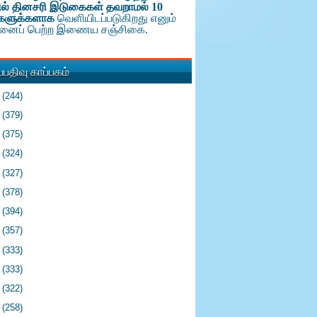
ல் தினசரி இடுகைகள் தவறாமல் 10
களுக்க
ளாக
வெளியிடப்படுகிறது எனும்
டினைப் பெற்ற இணைய சஞ்சிகை.
பதிவு காப்பகம்
6
(244)
5
(379)
4
(375)
3
(324)
2
(327)
1
(378)
0
(394)
9
(357)
8
(333)
7
(333)
6
(322)
5
(258)