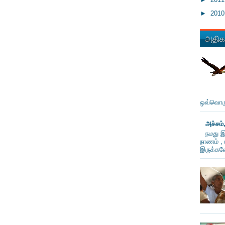
►
201
அதிகம
ஒவ்வொரு
அச்சம்
நமது இ
நாணம் , 
இருக்கவே