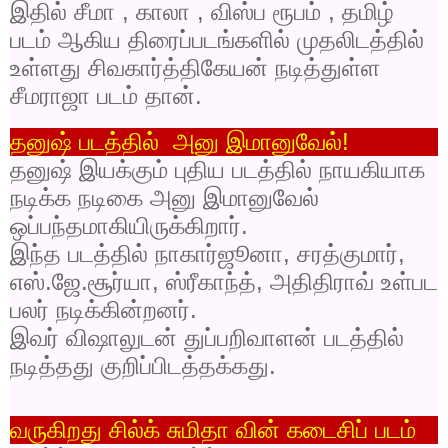
இதில் சீமா
,
காலா
,
விஸ்ப ரூபம்
,
தமிழ்
படம் ஆகிய திரைப்படங்களில் முதலிடத்தில்
உள்ளது சிவகார்த்திகேயன் நடித்துள்ள
சீமராஜா படம் தான்.
தனுஷ் படத்தில்
அனு இமானுவேல்!
தனுஷ் இயக்கும் புதிய படத்தில் நாயகியாக
நடிக்க நடிகை அனு இமானுவேல்
ஒப்பந்தமாகியிருக்கிறார்.
இந்த படத்தில் நாகார்ஜூனா
,
சரத்குமார்
,
எஸ்.ஜே.சூர்யா
,
ஸ்ரீகாந்த்
,
அதிதிராவ் உள்பட
பலர் நடிக்கின்றனர்.
இவர் விஷாலுடன் துப்பறிவாளன் படத்தில்
நடித்தது குறிப்பிடத்தக்கது.
வருகிறது சில்க் சுமிதா வின் கடைசிப் படம்