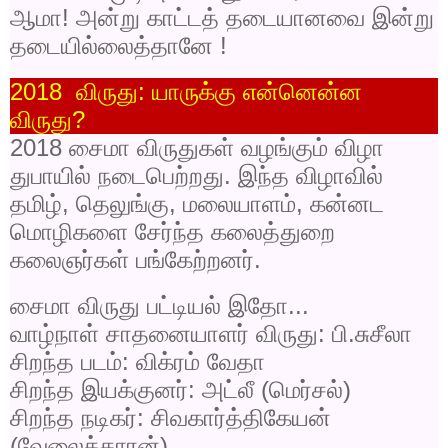
ஆமா! அன்று காட்டத் தடையானவை இன்று
தடையில்லைத்தானே !
2018
விருது: யாருக்கு என்னென்ன
விருது
?
2018
சைமா விருதுகள் வழங்கும் விழா
துபாயில் நடைபெற்றது. இந்த விழாவில்
தமிழ்
,
தெலுங்கு
,
மலையாளம்
,
கன்னட
மொழிகளை சேர்ந்த கலைத்துறை
கலைஞர்கள் பங்கேற்றனர்.
சைமா விருது பட்டியல் இதோ...
வாழ்நாள் சாதனையாளர் விருது: பி.சுசீலா
சிறந்த படம்: விக்ரம் வேதா
சிறந்த இயக்குனர்: அட்லீ (மெர்சல்)
சிறந்த நடிகர்: சிவகார்த்திகேயன்
(வேலைக்காரன்)