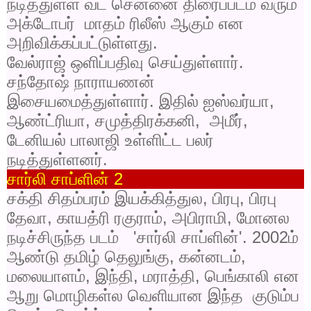
நடித்துள்ள வட சென்னை திரைப்படம் வரும்
அக்டோபர்
மாதம் ரிலீஸ் ஆகும் என
அறிவிக்கப்பட்டுள்ளது.
வேல்ராஜ் ஒளிப்பதிவு செய்துள்ளார்.
சந்தோஷ் நாராயணன்
இசையமைத்துள்ளார். இதில் ஐஸ்வர்யா
,
ஆண்ட்ரியா
,
சமுத்திரக்கனி
,
அமீர்
,
டேனியல் பாலாஜி உள்ளிட்ட பலர்
நடித்துள்ளனர்.
சார்லி சாப்ளின்
2
சக்தி சிதம்பரம் இயக்கித்துல
,
பிரபு
,
பிரபு
தேவா
,
காயத்ரி ரகுராம்
,
அபிராமி
,
மோனல
நடிச்சிருந்த படம்
'
சார்லி சாப்ளின்
'. 2002
ம்
ஆண்டு தமிழ் தெலுங்கு
,
கன்னடம்
,
மலையாளம்
,
இந்தி
,
மராத்தி
,
பெங்காலி என
ஆறு மொழிகள்ல வெளியான இந்த
குடும்ப