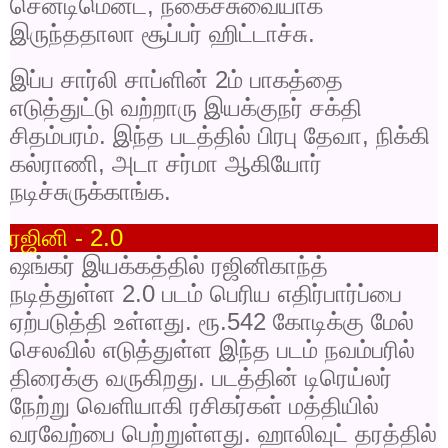
சென்டிமென்ட்
,
நகைச்சுவையாக
இருந்ததாலா சூப்பர் ஹிட்டாச்சு.
இப்ப சார்லி சாப்ளின்
2
ம் பாகத்தை
எடுத்துட்டு வற்றாரு இயக்குநர் சக்தி
சிதம்பரம். இந்த படத்தில் பிரபு தேவா
,
நிக்கி
கல்ராணி
,
அடா சர்மா ஆகியோர்
நடிச்சுருக்காங்க.
ரஜினி -
2.0
ஷங்கர் இயக்கத்தில் ரஜினிகாந்த்
நடித்துள்ள
2.0
படம் பெரிய எதிர்பார்ப்பை
ஏற்படுத்தி உள்ளது. ரூ.
542
கோடிக்கு மேல்
செலவில் எடுத்துள்ள இந்த படம் நவம்பரில்
திரைக்கு வருகிறது. படத்தின் டிரெய்லர்
நேற்று வெளியாகி ரசிகர்கள் மத்தியில்
வரவேற்பை பெற்றுள்ளது. ஹாலிவுட் தரத்தில்