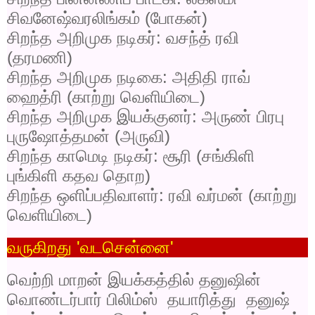
சிவனேஷ்வரலிங்கம் (போகன்)
சிறந்த அறிமுக நடிகர்: வசந்த் ரவி
(தரமணி)
சிறந்த அறிமுக நடிகை: அதிதி ராவ்
ஹைத்ரி (காற்று வெளியிடை)
சிறந்த அறிமுக இயக்குனர்: அருண் பிரபு
புருஷோத்தமன் (அருவி)
சிறந்த காமெடி நடிகர்: சூரி (சங்கிளி
புங்கிளி கதவ தொற)
சிறந்த ஒளிப்பதிவாளர்: ரவி வர்மன் (காற்று
வெளியிடை)
வருகிறது
'
வடசென்னை
'
வெற்றி மாறன் இயக்கத்தில் தனுஷின்
வொண்டர்பார் பிலிம்ஸ்
தயாரித்து
தனுஷ்