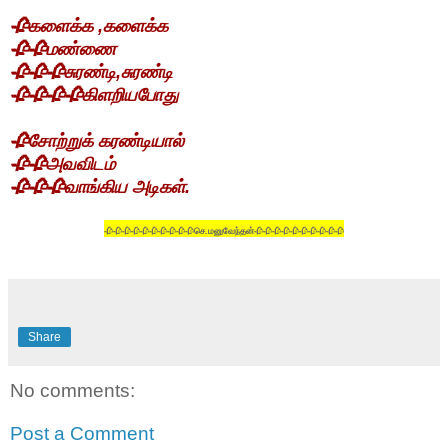
🥀
களைக்க ,களைக்க
🥀🥀
மண்ணை
🥀🥀🥀
சுரண்டி,சுரண்டி
🥀🥀🥀🥀
கிளறியபோது
🥀
சோற்றுக் கரண்டியால்
🥀🥀
அவவிடம்
🥀🥀🥀
வாங்கிய அடிகள்.
🥀🥀🥀🥀🥀🥀🥀🥀🥀🥀
செ.மனுவேந்தன்
🥀🥀🥀🥀🥀🥀🥀🥀🥀🥀
Share
No comments:
Post a Comment