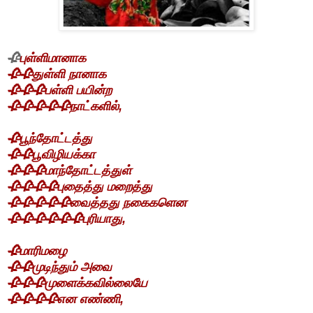
🥀
புள்ளிமானாக
🥀🥀
துள்ளி நானாக
🥀🥀🥀
பள்ளி பயின்ற
🥀🥀🥀🥀🥀
நாட்களில்,
🥀
பூந்தோட்டத்து
🥀🥀
பூவிழியக்கா
🥀🥀🥀
மாந்தோட்டத்துள்
🥀🥀🥀🥀
புதைத்து மறைத்து
🥀🥀🥀🥀🥀
வைத்தது நகைகளென
🥀
🥀🥀🥀🥀🥀
புரியாது,
🥀
மாரிமழை
🥀🥀
முடிந்தும் அவை
🥀🥀🥀
முளைக்கவில்லையே
🥀🥀🥀🥀
என எண்ணி,