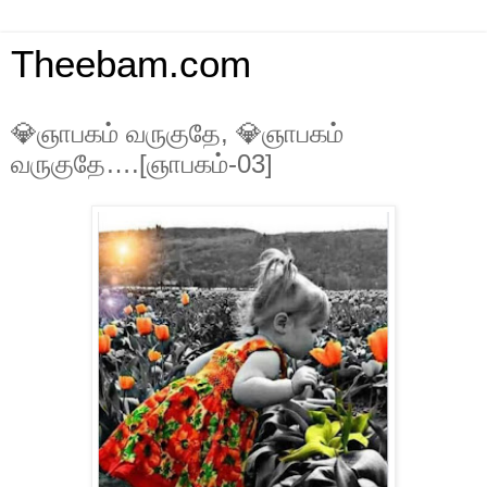
Theebam.com
💎ஞாபகம் வருகுதே, 💎ஞாபகம்
வருகுதே….[ஞாபகம்-03]