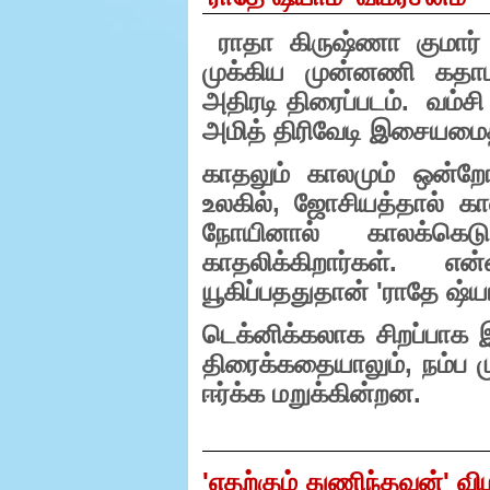
ராதா கிருஷ்ணா குமார் 
முக்கிய முன்னணி கதாபாத
அதிரடி திரைப்படம். வம்ச
அமித் திரிவேடி இசையமைத்
காதலும் காலமும் ஒன்றோட
உலகில்
,
ஜோசியத்தால் கால
நோயினால் காலக்கெட
காதலிக்கிறார்கள். எ
யூகிப்பததுதான்
'
ராதே ஷ்ய
டெக்னிக்கலாக சிறப்பாக 
திரைக்கதையாலும்
,
நம்ப 
ஈர்க்க மறுக்கின்றன.
'
எதற்கும் துணிந்தவன்
'
வி