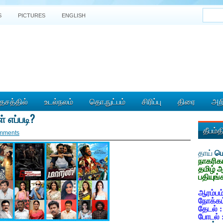
S
PICTURES
ENGLISH
ேசத்தில்
உடல்நலம்
தொ.நுட்பம்
சிரிப்பு
திரை
அறி
 எப்படி?
தீபம்
mments
தாய்
மொ
நாகரிக
தமிழ் 
பதியுங்
ஆரம்பம்
நோக்கம
தேடல் 
போடல் 