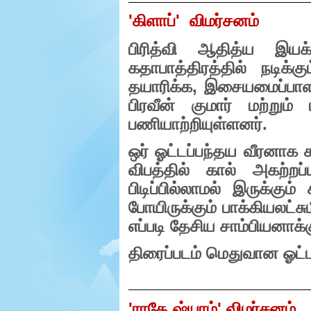
e
'
கிளாப்
'
விமர்சனம்
r
.
பி
ரித்வி ஆதித்ய இயக
கதாபாத்திரத்தில் நடிக்கு
தயாரிக்க
,
இசையமைப்பாள
பிரவீன் குமார் மற்றும
பணியாற்றியுள்ளனர்.
ஒர் ஓட்டப்பந்தய வீரனாக ச
விபத்தில் கால் அகற்றப
பிடிப்பில்லாமல் இருக்கும் 
போயிருக்கும் பாக்கியலட்ச
எப்படி தேசிய சாம்பியனாக
திரைப்படம் மெதுவான ஓட்ட
'
ராதே ஷ்யாம்
'
விமர்சனம்