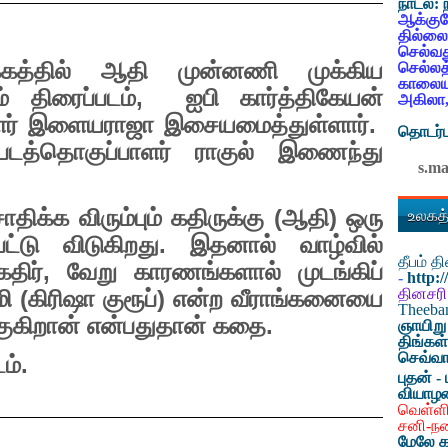
நாடல்:
ஆக்குவ
தில்லை
செல்வத
்கத்தில் ஆதி முன்னணி முக்கிய
செல்லத
காலையட
ம் திரைப்படம்
,
ஐபி கார்த்திகேயன்
அகிலா,
ர் இளையராஜா இசையமைத்துள்ளார்.
தொடர்ப
் படத்தொகுப்பாளர் ராகுல் இணைந்து
s.m
உலகத்
ாதிக்க விரும்பும் கதிருக்கு (ஆதி) ஒரு
்பட்டு விடுகிறது. இதனால் வாழ்வில்
தீபம் 
கதிர்
,
வேறு காரணங்களால் முடங்கிப்
-
http:
தினசரி
ுமி (கிரிஷா குரூப்) என்ற வீராங்கனையை
Theeb
்குகிறான் என்பதுதான் கதை.
ஞாயிறு
திங்கள
செவ்வா
ம்.
புதன் - 
வியாழ
வெள்ளி
சனி-ந
மேலே க