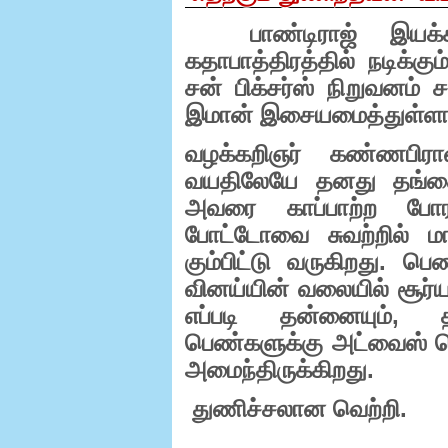
பாண்டிராஜ் இயக்கத
கதாபாத்திரத்தில் நடிக்கும
சன் பிக்சர்ஸ் நிறுவனம் ச
இமான் இசையமைத்துள்ளார
வழக்கறிஞர் கண்ணபிரா
வயதிலேயே தனது தங்கை
அவரை காப்பாற்ற போர
போட்டோவை சுவற்றில் மா
கும்பிட்டு வருகிறது. 
வினய்யின் வலையில் சூர்யா
எப்படி தன்னையும்
,
பெண்களுக்கு அட்வைஸ் ச
அமைந்திருக்கிறது.
துணிச்சலான வெற்றி.