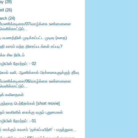
ay
(28)
ril
(26)
arch
(24)
ன்மணிக்கடிகை/07/வாழ்க்கை உண்மைகளை
வெளிக்காட்டும்...
ு பயணத்தின் முடிக்கப்பட்ட முடிவு (கதை)
தி வாரம் வந்த திரைப்படங்கள் எப்படி?
ிக்க சில நிமிடம்
ழியின் தோற்றம்: - 02
திகால் வலி, ஆணிக்கால் பிரச்னைகளுக்குத் தீர்வு
ன்மணிக்கடிகை/06/வாழ்க்கை உண்மைகளை
வெளிக்காட்டும்...
றுங் கவிதைகள்
ிருந்தாத பெற்றோர்கள் [short movie]
றும் உலகினில் கைக்கு வரும் புதுமைகள்
ழியின் தோற்றம்: - 01
ர் காக்கும் கவசம் ‘மூச்சுப்பயிற்சி’ - மருத்துவர...