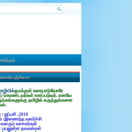
வித்தல்
தினசரிசஞ்சிகை-
ழியில்
தமக்குள்
உரையாடுவோரே
ம் கொண்டவர்கள் எனப்படுவர். எனவே
ஆக்கங்களுக்கு தமிழில் கருத்துக்களை
கள்.
 : ஐப்பசி ,2010
் :இணைந்த வளர்ச்சி
: வளரும் வாசகர்கள்
: பயனுள்ள தகவல்கள்