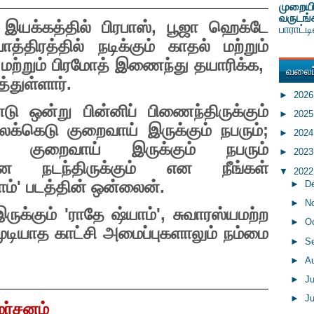
முறையி
வருடங்
இயக்கத்தில் பிரபாஸ்
,
பூஜா ஹெக்டே
பாராட்
்திரத்தில் நடிக்கும் காதல் மற்றும்
ி மற்றும் பிரமோத் இணைந்து தயாரிக்க
,
வலைப்
துள்ளார்.
►
202
ு ஒன்று பின்னிப் பிணைந்திருக்கும்
►
202
க்கெடு குறைவாய் இருக்கும் நபரும்
;
►
202
ு குறைவாய் இருக்கும் நபரும்
►
202
ன்ன நடந்திருக்கும் என நீங்கள்
▼
202
ாம்
'
படத்தின் ஒன்லைன்.
►
D
►
N
இருக்கும்
'
ராதே ஷ்யாம்
',
சுவாரஸ்யமற்ற
►
O
முடியாத காட்சி அமைப்புகளாலும் நம்மை
►
S
►
A
►
J
►
J
மர்சனம்