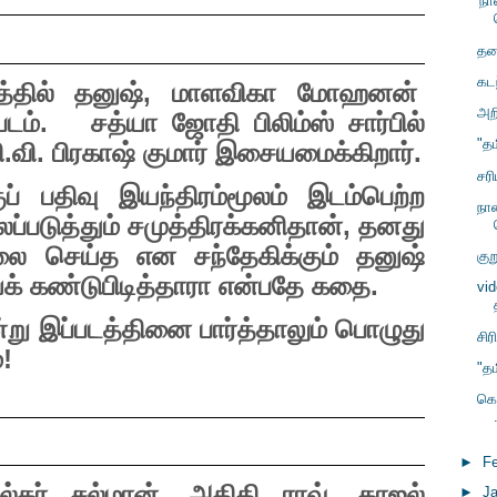
'ந
தன
கடந
த்தில் தனுஷ்
,
மாளவிகா மோஹனன்
அற
்படம். சத்யா ஜோதி பிலிம்ஸ் சார்பில்
"த
ி.வி. பிரகாஷ் குமார் இசையமைக்கிறார்.
சர
ப் பதிவு இயந்திரம்மூலம் இடம்பெற்ற
நா
்படுத்தும் சமுத்திரக்கனிதான்
,
தனது
 செய்த என சந்தேகிக்கும் தனுஷ்
கு
 கண்டுபிடித்தாரா என்பதே கதை.
vid
று இப்படத்தினை பார்த்தாலும் பொழுது
சிர
!
"த
கொ
►
F
ல்கர் சல்மான்
,
அதிதி ராவ்
,
காஜல்
►
J