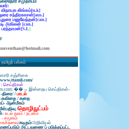
நல்லதோர் சமுதாயம்
ோர்:
 விநாயக லிங்கம்[u.k]
ுரை சந்திரகாசன்[aus.]
்துரை மனுவேந்தன்[can.]
ி அகிலன் [can.]
 பரந்தாமன்[S.L
]
ு:
anuventhan@hotmail.com
 தமிழர் பக்கம்
தினசரி சஞ்சிகை
//www.ttamil.com/
 : செய்திகள்
am.com: ��→ இன்றைய செய்திகள்-
 -திரை/
/
பாடல்
்-கவிதை / கதை
ய்- ஆன்மீகம்
தொழிநுட்பம்
மீள்பதிவு /
ன்-
உடல் நலம் / நடனம்
 - சமூகம்
கைச்சுவை/
கடிதம்
/
அறிவியல்
ாணப்படும் அட்டவணை ப் படுத்தப்பட்ட