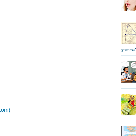
நாளாகமம்
tom)