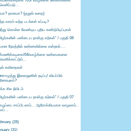
ான்மணிக்கடிகை' /05/ வாழ்க்கை உண்மைகளை
வெளிப்படு...
மா? தானமா? {குறுங் கதை}
்த வாரம் வந்த படங்கள் எப்படி?
ிந்து கொள்ள வேண்டிய புதிய கண்டுபிடிப்புகள்
மிழர்களின் பண்டைய நான்கு கற்கள்" / பகுதி 08
ியான நேரத்தில் உண்ணவில்லை என்றால்….
ன்மணிக்கடிகை/04/வாழ்க்கை உண்மைகளை
வெளிக்காட்டும்...
றுங் கவிதைகள்
eo-ஈழத்து இளைஞனின் நடிப்பு! வியப்பில்
திரையுலம்?
ிக்க சில நிமிடம்
மிழர்களின் பண்டைய நான்கு கற்கள்" / பகுதி 07
ழுப்பை சாப்பிடலாம்... ஆரோக்கியமாக வாழலாம்..
.எப்...
ebruary
(28)
anuary
(31)