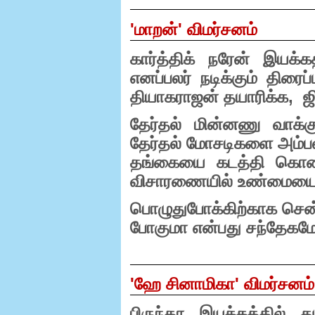
'
மாறன்
'
விமர்சனம்
கார்த்திக் நரேன் இயக்க
எனப்பலர் நடிக்கும் திரைப
தியாகராஜன் தயாரிக்க
,
ஜ
தேர்தல் மின்னணு வாக்கு
தேர்தல் மோசடிகளை அம்பலப
தங்கையை கடத்தி கொலை
விசாரணையில் உண்மையைக்
பொழுதுபோக்கிற்காக சென்
போகுமா என்பது சந்தேகமே
'
ஹே சினாமிகா
'
விமர்சனம்
பிருந்தா இயக்கத்தில் து