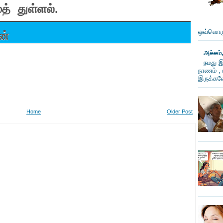
் துள்ளல்.
ஒவ்வொரு
ன்
அச்சம்
நமது இ
நாணம் , 
இருக்கவே
Home
Older Post