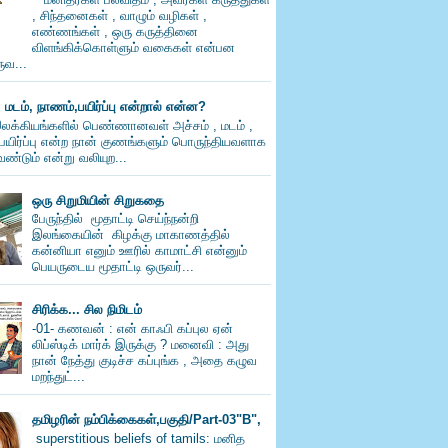
, சிந்தனைகள் , வாழும் வழிகள் ,
எண்ணங்கள் , ஒரு கருத்தினை
விளங்கிக்கொள்ளும் வகைகள் என்பன
வ...
, மடம், நாணம்,பயிர்ப்பு என்றால் என்ன?
லக்கியங்களில் பெண்ணானவள் அச்சம் , மடம் ,
பயிர்ப்பு என்ற நான் குணங்களும் பொருந்தியவளாக
ண்டும் என்று வலியுற...
ஒரு சிறுமியின் சிறுகதை
பேருந்தில் மூதாட்டி செய்ந்நன்றி
இலங்கையின் கிழக்கு மாகாணத்தில்
கன்னியா எனும் ஊரில் காமாட்சி என்னும்
பெயருடைய மூதாட்டி ஒருவர்...
சிரிக்க... சில நிமிடம்
-01- கணவன் : என் காஃபி கப்புல ஏன்
லிப்ஸ்டிக் மார்க் இருக்கு ? மனைவி : அது
நான் நேத்து குடிச்ச கப்புங்க , அதை கழுவ
மறந்துட்...
தமிழரின் நம்பிக்கைகள்,பகுதி/Part-03"B",
superstitious beliefs of tamils: மனித