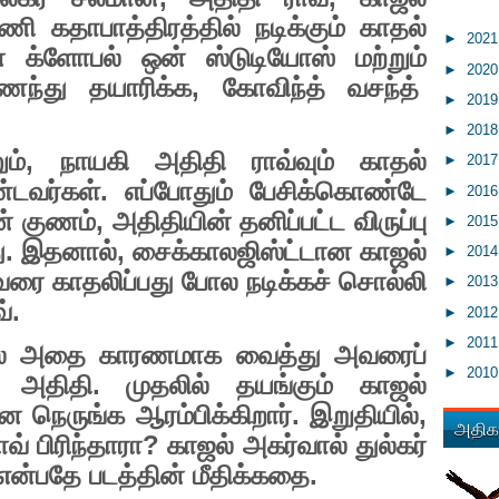
ி கதாபாத்திரத்தில் நடிக்கும் காதல்
►
202
னை க்ளோபல் ஒன் ஸ்டுடியோஸ் மற்றும்
►
202
ந்து தயாரிக்க
,
கோவிந்த் வசந்த்
►
201
►
201
ம்
,
நாயகி அதிதி ராவ்வும் காதல்
►
201
டவர்கள். எப்போதும் பேசிக்கொண்டே
►
201
ின் குணம்
,
அதிதியின் தனிப்பட்ட விருப்பு
►
201
து. இதனால்
,
சைக்காலஜிஸ்ட்டான காஜல்
►
201
ை காதலிப்பது போல நடிக்கச் சொல்லி
►
201
வ்.
►
201
►
201
்தால் அதை காரணமாக வைத்து அவரைப்
►
201
ார் அதிதி. முதலில் தயங்கும் காஜல்
ை நெருங்க ஆரம்பிக்கிறார். இறுதியில்
,
அதிகம
வ் பிரிந்தாரா
?
காஜல் அகர்வால் துல்கர்
என்பதே படத்தின் மீதிக்கதை.