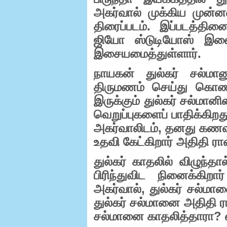
அகர்வால் முக்கிய முன்னண
திரைப்படம். இப்படத்தி
ஜியோ ஸ்டுடியோஸ் இணை
இசையமைத்துள்ளார்.
நாயகன் துல்கர் சல்மானு
திருமணம் செய்து கொண்
இருக்கும் துல்கர் சல்மான
வெறுப்புகளைப் பாதிக்கிற
அகர்வாலிடம்
,
தனது கணவர
உதவி கேட்கிறார் அதிதி ரா
து
ல்கர் காதலில் விழுந
பிரிந்துவிட நினைக்கிற
அகர்வால்
,
துல்கர் சல்மான
துல்கர் சல்மானை அதிதி ரா
சல்மானை காதலித்தாரா
?