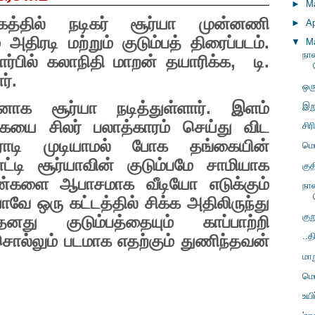
►
M
்தில் நடிகர் சூர்யா முன்னணி
►
Ap
் அதிரடி மற்றும் குடும்பத் திரைப்படம்.
▼
M
நா
ார்பில் கலாநிதி மாறன் தயாரிக்க
,
டி.
்.
ஒர
னாக சூர்யா நடித்துள்ளார். இளம்
இறு
யை சிலர் பலாத்காரம் செய்து விட
சிர
ாடி முடியாமல் போக தங்கையின்
மொ
ட்டி சூர்யாவின் குடும்பமே சாமியாக
கு
பெண்களை ஆபாசமாக வீடியோ எடுக்கும்
நா
வே ஒரு கட்டத்தில் சிக்க அதிலிருந்து
கு
தனது குடும்பத்தையும் காப்பாற்றி
..த
ொல்லும் படமாக எதற்கும் துணிந்தவன்
மா
மொ
உயி