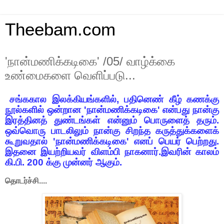
Theebam.com
'நான்மணிக்கடிகை' /05/ வாழ்க்கை
உண்மைகளை வெளிப்படு...
சங்ககால இலக்கியங்களில்
,
பதினெண் கீழ் கணக்கு
நூல்களில் ஒன்றான
'
நான்மணிக்கடிகை
'
என்பது நான்கு
இரத்தினத் துண்டங்கள் என்னும் பொருளைத் தரும்.
ஒவ்வொரு பாடலிலும் நான்கு சிறந்த கருத்துக்களைக்
கூறுவதால்
'
நான்மணிக்கடிகை
'
எனப் பெயர் பெற்றது.
இதனை இயற்றியவர் விளம்பி நாகனார்.இவரின் காலம்
கி.பி.
200
க்கு முன்னர் ஆகும்.
தொடர்ச்சி....