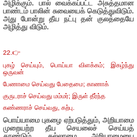
அழிக்கும். பால் வைக்கப்பட்ட அசுத்தமான
பாண்டம் பாலின் சுவையைக் கெடுத்துவிடும்.
அது போன்று தீய நட்பு தன் குலத்தையே
அழித்து விடும்.
22.
👉
புகழ் செய்யும்
,
பொய்யா விளக்கம்
;
இகழ்ந்து
ஒருவன்
பேணாமை செய்வது பேதைமை
;
காணாக்
குருடராச் செய்வது மம்மர்
;
இருள் தீர்ந்த
கண்ணராச் செய்வது
,
கற்பு.
பொய்யாமை புகழை ஏற்படுத்தும்
,
அறியாமை
முறையற்ற தீய செயலைச் செய்யத்
தூண்டும்
,
கல்லாமை அறியாமையை