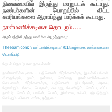
நிலைமையில் இருந்து மாறுபடக் கூடாது.
நண்பர்களின் பொறுப்பில் விட்ட
காரியங்களை ஆராய்ந்து பார்க்கக் கூடாது.
நான்மணிக்கடிகை தொடரும்
…..
ஆரம்பத்திலிருந்து வாசிக்க அழுத்துக👉
Theebam.com: 'நான்மணிக்கடிகை' /01/வாழ்க்கை உண்மைகளை
வெளிப்படு...
தேட‌ல் தொட‌ர்பான தகவ‌ல்க‌ள்:
நான்மணிக்கடிகை - பதினெண் கீழ்க்கணக்கு
,
இலக்கியங்கள்
,
சிதைக்கும்
,
நலம்
,
நன்மை
,
செய்வது
,
நான்மணிக்கடிகை
,
செயலைச்
,
கீழ்க்கணக்கு
,
பதினெண்
,
நட்டார்கண்
,
அளவு
,
தோன்றும்
,
கோடி
,
பொருள்
,
கூடாது
,
வேண்டும்
,
செய்ய
,
விட்ட
,
நண்பர்
,
செய்யும்
,
பாலின்
,
பொய்
,
இன்மை
,
கல்வி
,
ஏற்படுத்தும்
,
செல்லும்
,
வினை
,
சங்க
,
ஒற்றுமை