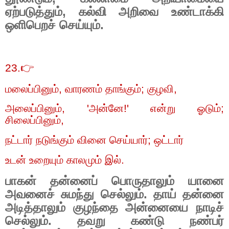
ஏற்படுத்தும்
,
கல்வி அறிவை உண்டாக்கி
ஒளிபெறச் செய்யும்.
23.
👉
மலைப்பினும்
,
வாரணம் தாங்கும்
;
குழவி
,
அலைப்பினும்
, '
அன்னே!
'
என்று ஓடும்
;
சிலைப்பினும்
,
நட்டார் நடுங்கும் வினை செய்யார்
;
ஒட்டார்
உடன் உறையும் காலமும் இல்.
பாகன் தன்னைப் பொருதாலும் யானை
அவனைச் சுமந்து செல்லும். தாய் தன்னை
அடித்தாலும் குழந்தை அன்னையை நாடிச்
செல்லும். தவறு கண்டு நண்பர்