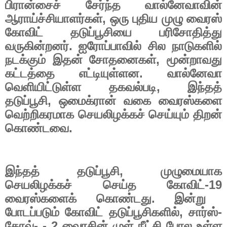
பிரான்சைச் சேர்ந்த வால்னேவாவின்
ஆராய்ச்சியாளர்கள்
,
ஒரு புதிய முழு வைரஸ்
கோவிட் தடுப்பூசியை பரிசோதித்து
வருகின்றனர். ஐரோப்பாவில் சில நாடுகளில்
நடக்கும் இதன் சோதனைகள்
,
மூன்றாவது
கட்டத்தை எட்டியுள்ளன. வால்னேவா
வெளியிட்டுள்ள தகவல்படி
,
இந்தத்
தடுப்பூசி
,
ஒமைக்ரான் வகை வைரஸ்களை
வெற்றிகரமாக செயலிழக்கச் செய்யும் திறன்
கொண்டவை.
இந்தத் தடுப்பூசி
,
முழுமையாக
செயலிழக்கச் செய்த கோவிட்-
19
வைரஸ்களைக் கொண்டது. இன்று
போடப்படும் கோவிட் தடுப்பூசிகளில்
,
சார்ஸ்-
கோவ்- -
2
வைரசின் முள் நீட்சி போல உள்ள