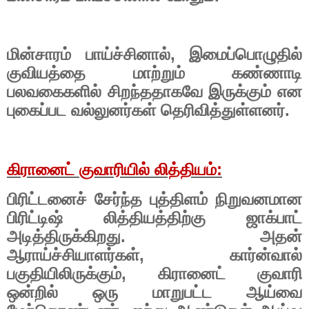
மின்சாரம் பாய்ச்சினால்
,
இமைப்பொழுதில்
குவியத்தை மாற்றும் கண்ணாடி
பலவகைகளில் சிறந்ததாகவே இருக்கும் என
புகைப்பட வல்லுனர்கள் தெரிவித்துள்ளனர்.
கிரானைட் குவாரியில் லித்தியம்
:
பிரிட்டனைச் சேர்ந்த புத்திளம் நிறுவனமான
பிரிட்டிஷ் லித்தியத்திற்கு ஜாக்பாட்
அடித்திருக்கிறது. அதன்
ஆராய்ச்சியாளர்கள்
,
கார்ன்வால்
பகுதியிலிருக்கும்
,
கிரானைட் குவாரி
ஒன்றில் ஒரு மாறுபட்ட ஆய்வை