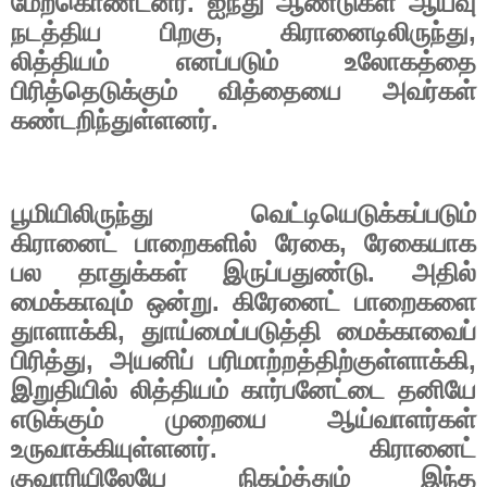
மேற்கொண்டனர். ஐந்து ஆண்டுகள் ஆய்வு
நடத்திய பிறகு
,
கிரானைடிலிருந்து
,
லித்தியம் எனப்படும் உலோகத்தை
பிரித்தெடுக்கும் வித்தையை அவர்கள்
கண்டறிந்துள்ளனர்.
பூமியிலிருந்து வெட்டியெடுக்கப்படும்
கிரானைட் பாறைகளில் ரேகை
,
ரேகையாக
பல தாதுக்கள் இருப்பதுண்டு. அதில்
மைக்காவும் ஒன்று. கிரேனைட் பாறைகளை
துாளாக்கி
,
துாய்மைப்படுத்தி மைக்காவைப்
பிரித்து
,
அயனிப் பரிமாற்றத்திற்குள்ளாக்கி
,
இறுதியில் லித்தியம் கார்பனேட்டை தனியே
எடுக்கும் முறையை ஆய்வாளர்கள்
உருவாக்கியுள்ளனர். கிரானைட்
குவாரியிலேயே நிகழ்த்தும் இந்த