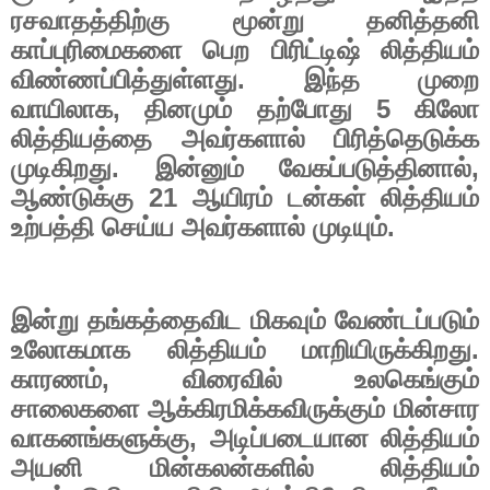
ரசவாதத்திற்கு மூன்று தனித்தனி
காப்புரிமைகளை பெற பிரிட்டிஷ் லித்தியம்
விண்ணப்பித்துள்ளது. இந்த முறை
வாயிலாக
,
தினமும் தற்போது
5
கிலோ
லித்தியத்தை அவர்களால் பிரித்தெடுக்க
முடிகிறது. இன்னும் வேகப்படுத்தினால்
,
ஆண்டுக்கு
21
ஆயிரம் டன்கள் லித்தியம்
உற்பத்தி செய்ய அவர்களால் முடியும்.
இன்று தங்கத்தைவிட மிகவும் வேண்டப்படும்
உலோகமாக லித்தியம் மாறியிருக்கிறது.
காரணம்
,
விரைவில் உலகெங்கும்
சாலைகளை ஆக்கிரமிக்கவிருக்கும் மின்சார
வாகனங்களுக்கு
,
அடிப்படையான லித்தியம்
அயனி மின்கலன்களில் லித்தியம்