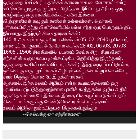
ஒருமுறை
மிகப்பெரிய
தாக்கல்
காரணமாக
டைனோசரஸ்
என்ற
உயிரினமே
முழுவது
முற்றாக
அழிந்தன
.
இப்போது
அப்படி
ஒரு
நிகழ்வுக்கு
ஒரு
சாத்தியக்க்கூறுகளே
இல்லை
.
விஞ்ஞானிகள்
கழுகுக்
கண்கள்
உள்ளவர்கள்
.
அவர்கள்
பார்வையிலிருந்து
விண்வெளியில்
உள்ள
எந்த
ஒரு
பொருளும்
தப்ப
இயலாது
.
இதற்குச்
சில
உதாரணங்கள்
:
140
மீ
.
அளவுள்ள
ஒரு
சிறிய
விண்கல்
05 -02 -2040
பூமியைத்
தாண்டிப்
போகுமாம்
.
அதேபோல
கடந்த
28 /02, 06 /03, 20 /03 ,
16/05 , 15/06
திகதிகளில்
பயணம்
செய்த
சிறு
,
சிறு
விண்
கற்களின்
வருகையை
முன்கூட்டியே
தெரிவித்து
இருந்தனர்
.
ஒருமுறை
கூகிள்
பண்ணிப்
பாருங்கள்
;
இந்த
வருடம்
மட்டுமல்ல
,
ஒவ்வொரு
வருடமும்
உலகம்
அழியும்
என்று
சொல்லும்
வெவ்வேறு
சாரர்
இருந்து
கொண்டே
இருக்கிறார்கள்
.
ஆதலால்
,
இந்த
உலகம்
அழியும்
என்று
கூறுவதெல்லாம்
ஒரு
பரபரப்பை
ஏற்படுத்துவதற்கான
புரளிக்
கூத்துகளே
ஒழிய
அதில்
ஒருவித
உண்மையே
இல்லை
.
இவை
,
மிகையூட்டி
எடுக்கப்படும்
திரைப்
படங்களுக்கு
வேண்டுமென்றால்
பொருந்தலாம்
.
உலகம்
அழிந்தாலும்
உயிருடன்
இருக்கவிருக்கும்
--
செல்வத்துரை
சந்திரகாசன்