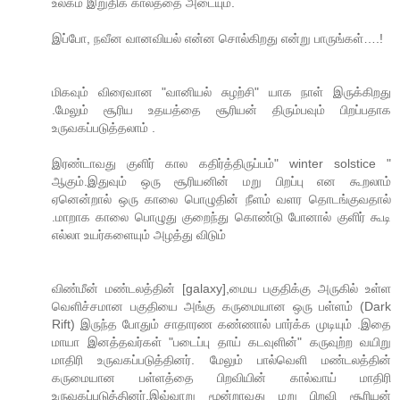
உலகம் இறுதிக் காலத்தை அடையும்.
இப்போ, நவீன வானவியல் என்ன சொல்கிறது என்று பாருங்கள்….!
மிகவும் விரைவான "வானியல் சுழற்சி" யாக நாள் இருக்கிறது
.மேலும் சூரிய உதயத்தை சூரியன் திரும்பவும் பிறப்பதாக
உருவகப்படுத்தலாம் .
இரண்டாவது குளிர் கால கதிர்த்திருப்பம்" winter solstice "
ஆகும்.இதுவும் ஒரு சூரியனின் மறு பிறப்பு என கூறலாம்
ஏனென்றால் ஒரு காலை பொழுதின் நீளம் வளர தொடங்குவதால்
.மாறாக காலை பொழுது குறைந்து கொண்டு போனால் குளிர் கூடி
எல்லா உயர்களையும் அழத்து விடும்
விண்மீன் மண்டலத்தின் [galaxy],மைய பகுதிக்கு அருகில் உள்ள
வெளிச்சமான பகுதியை அங்கு கருமையான ஒரு பள்ளம் (Dark
Rift) இருந்த போதும் சாதாரண கண்ணால் பார்க்க முடியும் .இதை
மாயா இனத்தவர்கள் "படைப்பு தாய் கடவுளின்" கருவுற்ற வயிறு
மாதிரி உருவகப்படுத்தினர். மேலும் பால்வெளி மண்டலத்தின்
கருமையான பள்ளத்தை பிறவியின் கால்வாய் மாதிரி
உருவகப்படுத்தினர்.இவ்வாறு மூன்றாவது மறு பிறவி சூரியன்