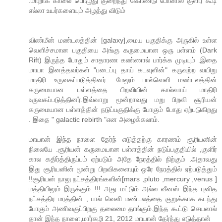
.மாறாக காலை பொழுது குறைந்து கொண்டு போனால் குளிர் கூடி
எல்லா உயர்களையும் அழத்து விடும்
விண்மீன் மண்டலத்தின் [galaxy],மைய பகுதிக்கு அருகில் உள்ள
வெளிச்சமான பகுதியை அங்கு கருமையான ஒரு பள்ளம் (Dark
Rift) இருந்த போதும் சாதாரண கண்ணால் பார்க்க முடியும் .இதை
மாயா இனத்தவர்கள் "படைப்பு தாய் கடவுளின்" கருவுற்ற வயிறு
மாதிரி உருவகப்படுத்தினர். மேலும் பால்வெளி மண்டலத்தின்
கருமையான பள்ளத்தை பிறவியின் கால்வாய் மாதிரி
உருவகப்படுத்தினர்.இவ்வாறு மூன்றாவது மறு பிறவி சூரியன்
கருமையான பள்ளத்தின் நடுப்பகுதிக்கு போகும் போது ஏற்படுகிறது
. இதை " galactic rebirth "என அழைக்கலாம்.
மாயான் இந்த நாளை தேர்ந் எடுத்தற்கு காரணம் சூரியனின்
நிலையே .சூரியன் கருமையான பள்ளத்தின் நடுப்பகுதியில் ,குளிர்
கால கதிர்த்திருப்பம் ஏற்படும் அதே நேரத்தில் நிற்கும் .அதாவது
இது சூரியனின் மூன்று பிறவிகளையும் ஒரே நேரத்தில் ஏற்படுத்தும்
!!சூரியன் நாலு நட்சத்திரங்களின்[mars ,pluto ,mercury ,venus ]
மத்தியிலும் இருக்கும் !!! அது மட்டும் அல்ல வீனஸ் இந்த புனித
நட்சத்திர மரத்தின் , பால் வெளி மண்டலத்தை குறுக்காக கடந்து
போகும் அணிவகுப்பிறகு தலைமை தாங்கும்.இந்த கூட்டு செயலால்
தான் இந்த நாளை,மார்கழி 21, 2012 மாயான் தேர்ந்து எடுத்தான்