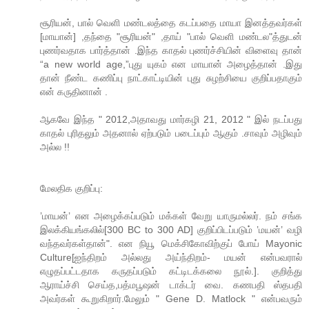
சூரியன், பால் வெளி மண்டலத்தை கடப்பதை மாயா இனத்தவர்கள்
[மாயான்] ,தந்தை "சூரியன்" ,தாய் "பால் வெளி மண்டல"த்துடன்
புணர்வதாக பார்த்தான் .இந்த காதல் புணர்ச்சியின் விளைவு தான்
“a new world age,”புது யுகம் என மாயான் அழைத்தான் .இது
தான் நீண்ட கணிப்பு நாட்காட்டியின் புது சுழற்சியை குறிப்பதாகும்
என் கருதினான் .
ஆகவே இந்த " 2012,அதாவது மார்கழி 21, 2012 " இல் நடப்பது
காதல் புரிதலும் அதனால் ஏற்படும் படைப்பும் ஆகும் .சாவும் அழிவும்
அல்ல !!
மேலதிக குறிப்பு:
’மாயன்’ என அழைக்கப்படும் மக்கள் வேறு யாருமல்லர். நம் சங்க
இலக்கியங்கலில்[300 BC to 300 AD] குறிப்பிடப்படும் ’மயன்’ வழி
வந்தவர்கள்தான்". என நியூ மெக்சிகோவிற்குப் போய் Mayonic
Culture[ஐந்திறம் அல்லது அய்ந்திறம்- மயன் என்பவரால்
எழுதப்பட்டதாக கருதப்படும் கட்டிடக்கலை நூல்.]. குறித்து
ஆராய்ச்சி செய்த,பத்மபூஷன் டாக்டர் வை. கணபதி ஸ்தபதி
அவர்கள் கூறுகிறார்.மேலும் " Gene D. Matlock " என்பவரும்