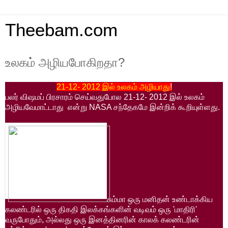
Theebam.com
உலகம் அழியபோகிறதா?
21-12- 2012
இல்
உலகம்
அழியாது
!
பலர்
விஷமப்
பிரசாரம்
செய்வதுபோல
21-12- 2012
இல்
உலகம்
அழியவேமாட்டாது
என்று
NASA
சந்தேகமே
இன்றிக்
கூறியுள்ளது
.
சும்மா
ஒரு
மனிதன்
உண்டாக்கிய
கலண்டரில்
ஒரு
திகதி
இலக்கங்களின்
வடிவம்
ஒரு
'
மாதிரி
'
வருபோதும்
,
அல்லது
ஒரு
இனத்தினரின்
காலக்
கலண்டரின்