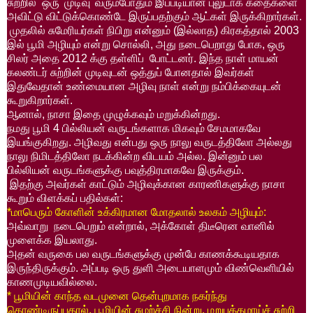
சுற்றில்
ஒரு
'
முடிவு
'
வரும்போதும்
இப்படியான
புலுடாக்
கதைகளை
அவிட்டு
விட்டுக்கொண்டே
இருப்பதற்கும்
ஆட்கள்
இருக்கிறார்கள்
.
முதலில்
சுமேரியர்கள்
நிபிறு
என்னும்
(
இல்லாத
)
கிரகத்தால்
2003
இல்
பூமி
அழியும்
என்று
சொல்லி
,
அது
நடைபெறாது
போக
,
ஒரு
சிலர்
அதை
2012
க்கு
தள்ளிப்
போட்டனர்
.
இந்த
நாள்
மாயன்
கலண்டர்
சுற்றின்
முடிவுடன்
ஒத்துப்
போனதால்
இவர்கள்
இதுவேதான்
உண்மையான
அழிவு
நாள்
என்று
நம்பிக்கையுடன்
கூறுகிறார்கள்
.
ஆனால்
,
நாசா
இதை
முழுக்கவும்
மறுக்கின்றது
.
நமது
பூமி
4
பில்லியன்
வருடங்களாக
மிகவும்
சேமமாகவே
இயங்குகிறது
.
அழிவது
என்பது
ஒரு
நாலு
வருடத்திலோ
அல்லது
நாலு
நிமிடத்திலோ
நடக்கின்ற
விடயம்
அல்ல
.
இன்னும்
பல
பில்லியன்
வருடங்களுக்கு
பவுத்திரமாகவே
இருக்கும்
.
இதற்கு
அவர்கள்
காட்டும்
அழிவுக்கான
காரணிகளுக்கு
நாசா
கூறும்
விளக்கப்
பதில்கள்
:
*
மாபெரும்
கோளின்
உக்கிரமான
மோதலால்
உலகம்
அழியும்
:
அவ்வாறு
நடைபெறும்
என்றால்
,
அக்கோள்
திடீரென
வானில்
முளைக்க
இயலாது
.
அதன்
வருகை
பல
வருடங்களுக்கு
முன்பே
காணக்கூடியதாக
இருந்திருக்கும்
.
அப்படி
ஒரு
துளி
அடையாளமும்
விண்வெளியில்
காணமுடியவில்லை
.
*
பூமியின்
காந்த
வடமுனை
தென்புறமாக
நகர்ந்து
கொண்டிருப்பதால்
,
பூமியின்
சுழற்ச்சி
நின்று
,
மறுபக்கமாய்ச்
சுற்றி