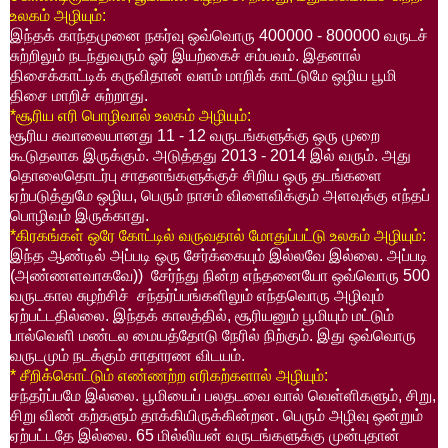
உலகம்
அழியும்
:
இந்தக்
காந்தமுனை
நகர்வு
ஒவ்வொரு
400000 - 800000
வருடச்
சுற்றிலும்
நடந்துவரும்
ஓர்
இயற்கைச்
சம்பவம்
.
இதனால்
திசைக்காட்டிக்
கருவிதான்
வளம்
மாறிக்
காட்டுமே
ஒழிய
பூமி
திசை
மாறிச்
சுற்றாது
.
*
சூரிய
எரி
பொழிவால்
உலகம்
அழியும்
:
சூரிய
சுவாலையானது
11 - 12
வருடங்களுக்கு
ஒரு
முறை
கூடுதலாக
இருக்கும்
.
அடுத்தது
2013 - 2014
இல்
வரும்
.
அது
தொலைதொடர்பு
சாதனங்களுக்குச்
சிறிய
ஒரு
தடங்களை
ஏற்படுத்துமே
ஒழிய
,
பெரும்
நாசம்
விளைவிக்கும்
அளவுக்கு
எந்தப்
பொழிவும்
இருக்காது
.
*
கிரகங்கள்
ஒரே
கோட்டில்
வருவதால்
மோதுப்பட்டு
உலகம்
அழியும்
:
இந்த
ஆண்டில்
அப்படி
ஒரு
சேர்க்கையும்
இல்லவே
இல்லை
.
அப்படி
(
அண்ணளவாகவே
))
சேர்ந்து
நின்ற
எந்தனையோ
ஒவ்வொரு
500
வருடகால
சுழற்சிச்
சந்தர்ப்பங்களிலும்
எந்தவொரு
அழிவும்
ஏற்பட்டதில்லை
.
இந்தக்
காலத்தில்
,
சூரியனும்
பூமியும்
மட்டும்
பால்வெளி
மண்டல
மையத்தோடு
நேரில்
நிற்கும்
.
இது
ஒவ்வொரு
வருடமும்
நடக்கும்
சாதாரண
விடயம்
.
*
சீறிக்கொட்டும்
எண்ணற்ற
எரிகற்களால்
அழியும்
:
சந்தர்ப்பமே
இல்லை
.
பூமியைப்
பலதடவை
வால்
வெள்ளிகளும்
,
சிறு
,
சிறு
விண்
கற்களும்
தாக்கியிருக்கின்றன
.
பெரும்
அழிவு
ஒன்றும்
ஏற்பட்டதே
இல்லை
. 65
மில்லியன்
வருடங்களுக்கு
முன்புதான்