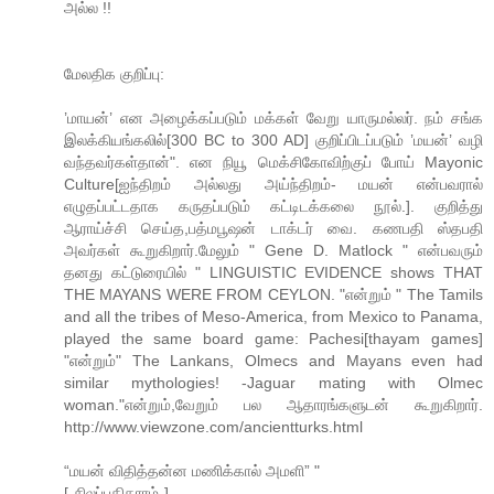
அல்ல !!
மேலதிக குறிப்பு:
’மாயன்’ என அழைக்கப்படும் மக்கள் வேறு யாருமல்லர். நம் சங்க
இலக்கியங்கலில்[300 BC to 300 AD] குறிப்பிடப்படும் ’மயன்’ வழி
வந்தவர்கள்தான்". என நியூ மெக்சிகோவிற்குப் போய் Mayonic
Culture[ஐந்திறம் அல்லது அய்ந்திறம்- மயன் என்பவரால்
எழுதப்பட்டதாக கருதப்படும் கட்டிடக்கலை நூல்.]. குறித்து
ஆராய்ச்சி செய்த,பத்மபூஷன் டாக்டர் வை. கணபதி ஸ்தபதி
அவர்கள் கூறுகிறார்.மேலும் " Gene D. Matlock " என்பவரும்
தனது கட்டுரையில் " LINGUISTIC EVIDENCE shows THAT
THE MAYANS WERE FROM CEYLON. "என்றும் " The Tamils
and all the tribes of Meso-America, from Mexico to Panama,
played the same board game: Pachesi[thayam games]
"என்றும்" The Lankans, Olmecs and Mayans even had
similar mythologies! -Jaguar mating with Olmec
woman."என்றும்,வேறும் பல ஆதாரங்களுடன் கூறுகிறார்.
http://www.viewzone.com/ancientturks.html
“மயன் விதித்தன்ன மணிக்கால் அமளி” "
[-சிலப்பதிகாரம்-]