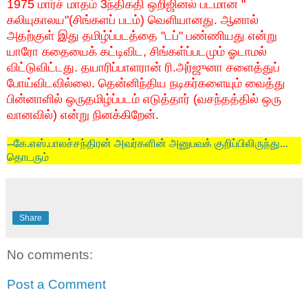
1975
மார்ச்
மாதம்
3
ந்திகதி
ஒறிஜினல்
படமான
"
கலியுகாலய
"(
சிங்களப்
படம்
)
வெளியானது
.
ஆனால்
அதற்குள்
இது
தமிழ்ப்படத்தை
"
டப்
"
பண்ணியது
என்று
யாரோ
கதையைக்
கட்டிவிட
,
சிங்கள்ப்படமும்
ஓடாமல்
விட்டுவிட்டது
.
தயாரிப்பாளரான்
ரி
.
அர்ஜுனா
சளைத்துப்
போய்விடவில்லை
.
தென்னிந்திய
நடிகர்களையும்
வைத்து
பின்னாளில்
ஒருதமிழ்ப்படம்
எடுத்தார்
(
வசந்தத்தில்
ஒரு
வானவில்
)
என்று
நினக்கிறேன்
.
--கே
.
எஸ்
.
பாலச்சந்திரன்
அவர்களின்
அனுபவக்
குறிப்பிலிருந்து
...
தொடரும்
Share
No comments:
Post a Comment