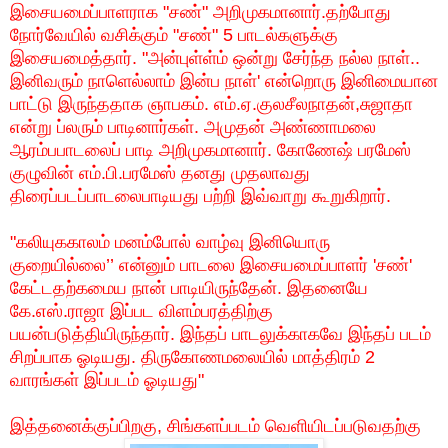
இசையமைப்பாளராக
"
சண்
"
அறிமுகமானார்
.
தற்போது
நோர்வேயில்
வசிக்கும்
"
சண்
" 5
பாடல்களுக்கு
இசையமைத்தார்
. "
அன்புள்ள்ம்
ஒன்று
சேர்ந்த
நல்ல
நாள்
..
இனிவரும்
நாளெல்லாம்
இன்ப
நாள்
'
என்றொரு
இனிமையான
பாட்டு
இருந்ததாக
ஞாபகம்
.
எம்
.
ஏ
.
குலசீலநாதன்
,
சுஜாதா
என்று
ப்லரும்
பாடினார்கள்
.
அமுதன்
அண்ணாமலை
ஆரம்பபாடலைப்
பாடி
அறிமுகமானார்
.
கோணேஷ்
பரமேஸ்
குழுவின்
எம்
.
பி
.
பரமேஸ்
தனது
முதலாவது
திரைப்படப்பாடலைபாடியது
பற்றி
இவ்வாறு
கூறுகிறார்
.
"
கலியுககாலம்
மனம்போல்
வாழ்வு
இனியொரு
குறையில்லை
’’
என்னும்
பாடலை
இசையமைப்பாளர்
'
சண்
'
கேட்டதற்கமைய
நான்
பாடியிருந்தேன்
.
இதனையே
கே
.
எஸ்
.
ராஜா
இப்பட
விளம்பரத்திற்கு
பயன்படுத்தியிருந்தார்
.
இந்தப்
பாடலுக்காகவே
இந்தப்
படம்
சிறப்பாக
ஓடியது
.
திருகோணமலையில்
மாத்திரம்
2
வாரங்கள்
இப்படம்
ஓடியது
"
இத்தனைக்குப்பிறகு
,
சிங்களப்படம்
வெளியிடப்படுவதற்கு