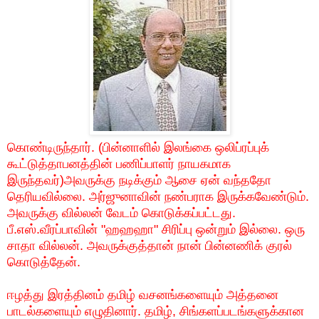
கொண்டிருந்தார்
. (
பின்னாளில்
இலங்கை
ஒலிப்ரப்புக்
கூட்டுத்தாபனத்தின்
பணிப்பாளர்
நாயகமாக
இருந்தவர்
)
அவருக்கு
நடிக்கும்
ஆசை
ஏன்
வந்ததோ
தெரியவில்லை
.
அர்ஜுனாவின்
நண்பராக
இருக்கவேண்டும்
.
அவருக்கு
வில்லன்
வேடம்
கொடுக்கப்பட்டது
.
பீ
.
எஸ்
.
வீரப்பாவின்
"
ஹஹஹா
"
சிரிப்பு
ஒன்றும்
இல்லை
.
ஒரு
சாதா
வில்லன்
.
அவருக்குத்தான்
நான்
பின்னணிக்
குரல்
கொடுத்தேன்
.
ஈழத்து
இரத்தினம்
தமிழ்
வசனங்களையும்
அத்தனை
பாடல்களையும்
எழுதினார்
.
தமிழ்
,
சிங்களப்படங்களுக்கான