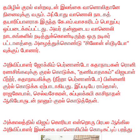
தமிழில்
குரல்
என்றவுடன்
இலங்கை
வானொலிதானே
நினைவுக்கு
வரும்
.
அப்போது
வானொலி
நாடகத்
தயாரிப்பாளராக
இருந்த
கே
.
எம்
.
வாசகரிடம்
பொறுப்பு
ஒப்படைக்கப்பட்டது
.
அவர்
தன்னுடைய
வானொலி
நாடகங்களில்
நடித்துக்கொண்டிருந்த
ஒரு
நடிகர்
பட்டாளத்தை
அழைத்துக்கொண்டு
"
சிலோன்
ஸ்டூடியோ
"
வுக்குப்
போனார்
.
அறிவிப்பாளர்
ஜோக்கிம்
பெர்னாண்டோ
கதாநாயகன்
ரொனி
ரணசிங்கவுக்கு
குரல்
கொடுக்க
, "
தணியாதாகம்
"
விஜயாள்
பீற்ற்ர்
,
கதாநாயகிக்கு
(
நீற்றா
பெர்னாண்டோ
)
பின்னணி
குர்ல்
கொடுக்க
ஏற்பாடாகியது
.
இப்படியே
ராம்தாஸ்
,
ராஜகோபால்
,
செல்வசேகரன்
,
சுப்புலக்சுமி
காசிநாதன்
ஆகியோருடன்
நானும்
குரல்
கொடுத்தேன்
.
அக்காலத்தில்
விஜய்
கொரியா
என்றொரு
பிரபல
ஆங்கில
அறிவிப்பாளர்
இலங்கை
வானொலியில்
கொடிகட்டிப்
பறந்து