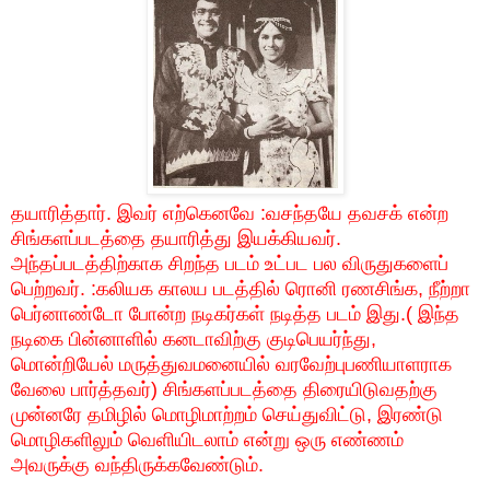
தயாரித்தார்
.
இவர்
எற்கெனவே
:
வசந்தயே
தவசக்
என்ற
சிங்களப்படத்தை
தயாரித்து
இயக்கியவர்
.
அந்தப்படத்திற்காக
சிறந்த
படம்
உட்பட
பல
விருதுகளைப்
பெற்றவர்
. :
கலியக
காலய
படத்தில்
ரொனி
ரணசிங்க
,
நீற்றா
பெர்னாண்டோ
போன்ற
நடிகர்கள்
நடித்த
படம்
இது
.(
இந்த
நடிகை
பின்னாளில்
கனடாவிற்கு
குடிபெயர்ந்து
,
மொன்றியேல்
மருத்துவமனையில்
வரவேற்புபணியாளராக
வேலை
பார்த்தவர்
)
சிங்களப்படத்தை
திரையிடுவதற்கு
முன்னரே
தமிழில்
மொழிமாற்றம்
செய்துவிட்டு
,
இரண்டு
மொழிகளிலும்
வெளியிடலாம்
என்று
ஒரு
எண்ணம்
அவருக்கு
வந்திருக்கவேண்டும்
.