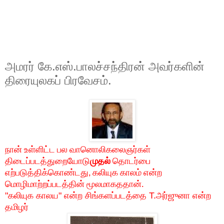
அமரர் கே.எஸ்.பாலச்சந்திரன் அவர்களின்
திரையுலகப் பிரவேசம்.
நான்
உள்ளிட்ட
பல
வானொலிகலைஞர்கள்
திடைப்படத்துறையோடு
முதல்
தொடர்பை
எற்படுத்திக்கொண்டது
கலியுக
காலம்
என்ற
,
மொழிமாற்றப்படத்தின்
மூலமாகததான்
.
"
கலியுக
காலய
"
என்ற
சிங்களப்படத்தை
T.
அர்ஜுனா
என்ற
தமிழர்