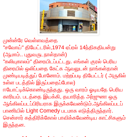
முன்ன்ரே
வெள்ளவத்தை
"
சவோய்
"
தியேட்டரில்
,1974
ஏப்ரல்
14
ந்திகதியன்று
(
ஆமாம்
..
புதுவருடநாள்தான்
)
"
கலியுகாலம்
"
திரையிடப்பட்டது
.
எங்கள்
குரல்
பெரிய
திரையில்
ஒலிப்பதை
கேட்க
ஆவலுடன்
நாங்கள்தான்
முண்டியடித்துப்
போனோம்
.
மற்றப்படி
தியேட்டர்
(
அருகில்
உள்ள
படத்தில்
இருப்பதைப்போல
)
ஈயோட்டிக்கொண்டிருந்தது
.
ஒரு
வாரம்
ஓடியதே
பெரிய
காரியம்
.
படத்தை
இயக்கி
,
தயாரித்த
அர்ஜுனா
ஒரு
ஆங்கிலப்படப்பிரியராக
இருக்கவேண்டும்
.
ஆங்கிலப்படப்
பாணியில்
Light Comedy
படமாக
எடுத்திருந்தார்
.
சென்சார்
கத்திரிக்கோல்
பாவிக்கவேண்டிய
காட்சிகளும்
இருந்தன
.