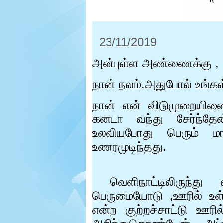
e
r
.
23/11/2019
அன்புள்ள அண்ணைக்கு
,
நான் நலம்.அதுபோல் உங்கள
நான் என் விடுமுறையின
கனடா வந்து சேர்ந்தே
உலவியபோது பெரும் மா
உணரமுடிந்தது.
வெளிநாட்டிலிருந்த
பெருமையோடு
,
ஊரில் உள்
என்ற குற்றச்சாட்டு ஊரி