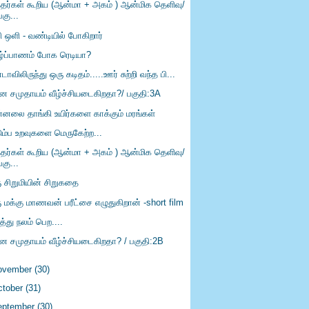
த்தர்கள் கூறிய (ஆன்மா + அகம் ) ஆன்மிக தெளிவு/
பகு...
ி ஒளி - வண்டியில் போகிறார்
ழ்ப்பாணம் போக ரெடியா?
ாவிலிருந்து ஒரு கடிதம்.....ஊர் சுற்றி வந்த பி...
ீன சமுதாயம் வீழ்ச்சியடைகிறதா?/ பகுதி:3A
ன்னலை தாங்கி உயிர்களை காக்கும் மரங்கள்
டும்ப உறவுகளை மெருகேற்ற...
த்தர்கள் கூறிய (ஆன்மா + அகம் ) ஆன்மிக தெளிவு/
பகு...
ு சிறுமியின் சிறுகதை
ு மக்கு மாணவன் பரீட்சை எழுதுகிறான் -short film
ித்து நலம் பெற....
ீன சமுதாயம் வீழ்ச்சியடைகிறதா? / பகுதி:2B
ovember
(30)
ctober
(31)
eptember
(30)