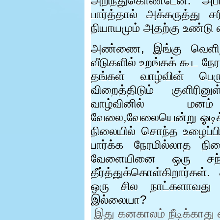
அறிந்துகொண்டேன். அப்
பார்த்தால் அக்கருத்து
நியாயமும் அதற்கு உண்டு 
அண்ணை
,
இங்கு வெளி
வீடுகளில் உறங்கக் கூட நே
தங்கள் வாழ்வின் பெ
விறைத்திடும் குளி
வாழ்வினில் 
வேலை,வேலையென்று ஓடிக்
நிலையில் சொந்த உழைப்பி
பார்க்க நேரமில்லாத நில
வேளையினை ஒரு சந்த
தீர்த்துக்கொள்கிறார்கள்.
ஒரு சில நாட்களாவது
இல்லையா
?
இது கனகாலம் நீடிக்காது 