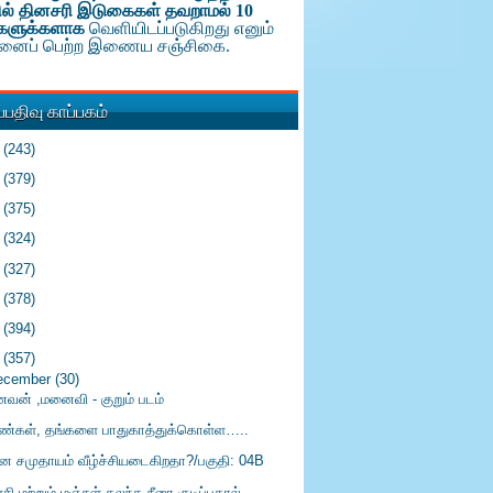
ல் தினசரி இடுகைகள் தவறாமல் 10
களுக்க
ளாக
வெளியிடப்படுகிறது எனும்
டினைப் பெற்ற இணைய சஞ்சிகை.
பதிவு காப்பகம்
6
(243)
5
(379)
4
(375)
3
(324)
2
(327)
1
(378)
0
(394)
9
(357)
ecember
(30)
வன் ,மனைவி - குறும் படம்
ண்கள், தங்களை பாதுகாத்துக்கொள்ள…..
ீன சமுதாயம் வீழ்ச்சியடைகிறதா?/பகுதி: 04B
சி மற்றும் மஞ்சள் கலந்த நீரை குடிப்பதால்...