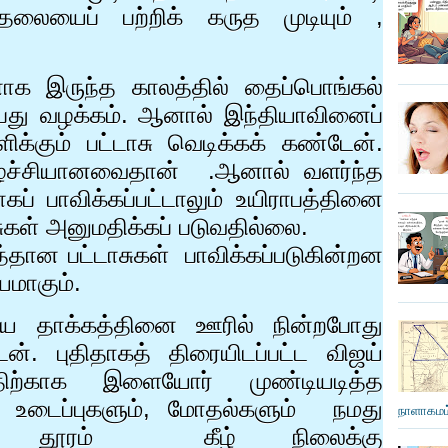
ுதலையைப் பற்றிக் கருத முடியும்
,
ாக இருந்த காலத்தில் தைப்பொங்கல்
ப்பது வழக்கம். ஆனால் இந்தியாவினைப்
ளிக்கும் பட்டாசு வெடிக்கக் கண்டேன்.
்ச்சியானவைதான்
.ஆனால் வளர்ந்த
் பாவிக்கப்பட்டாலும் உயிராபத்தினை
சுகள் அனுமதிக்கப் படுவதில்லை.
தான பட்டாசுகள்
பாவிக்கப்படுகின்றன
யமாகும்.
ரிய தாக்கத்தினை ஊரில் நின்றபோது
 புதிதாகத் திரையிடப்பட்ட விஜய்
த்திற்காக இளையோர் முண்டியடித்த
 உடைப்புகளும்
,
மோதல்களும்
நமது
நாளாகமம்
 தூரம்
கீழ் நிலைக்கு