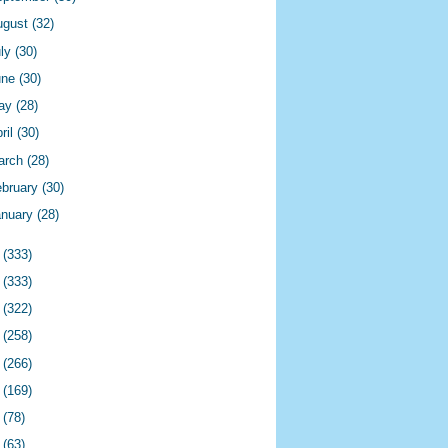
ugust
(32)
uly
(30)
une
(30)
ay
(28)
ril
(30)
arch
(28)
ebruary
(30)
anuary
(28)
8
(333)
7
(333)
6
(322)
5
(258)
4
(266)
3
(169)
2
(78)
1
(63)