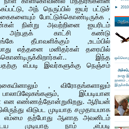
் நாள் காளிகோவினில் மந்திரங்களின்
►
201
ப்பட்டு
,
அந் நெருப்பில் ஐயர் பட்டுச்
நகைகளையும் போட்டுக்கொண்டிருக்க
,
அதிகம
்கள் நின்று அவற்றினை ஐயரிடம்
ந்த அற்புதக் காட்சி கண்டு
ங்கே
தீபாவளிக்கும்
,
உடம்பில்
லாது எத்தனை மனிதர்கள் தரையில்
கொண்டிருக்கிறார்கள்.. இந்த
ஒவ்வொரு
ற்கு எப்படி இவர்களுக்கு நெஞ்சம்
அச்சம்
நமது இ
நாணம் , 
்கையினாலும்
,
விரோதங்களாலும்
இருக்கவே
,
பாலாபிஷேகங்களும்
,
இப்படியான
ோ என எண்ணத்தோன்றுகிறது. ஆரியன்
திலிருந்து விடுபட முடியாத சமுதாயமாக
டோம். எம்மை தற்போது ஆளாத அவனிடம்
ையடைய முடியாத நாம்
,
எப்படி