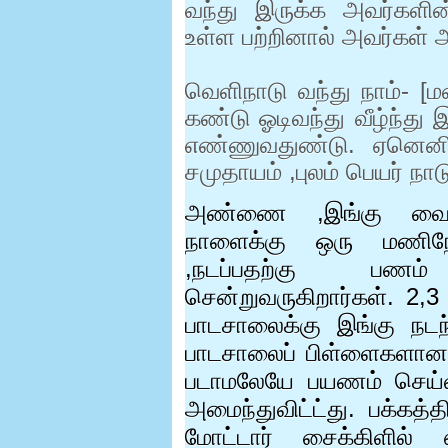
வந்து இருக்க அவர்கள
உள்ள பற்றினால் அவர்கள் அப
வெளிநாடு வந்து நாம்- [
கண்டு ஓடிவந்து வீழ்ந்து 
எண்ணுவதுண்டு. ஏனெனில
சமுதாயம்
,
புலம் பெயர் நா
அண்ணை
,
இங்கு வை
நாளைக்கு ஒரு மணிநேர
,
நடப்பதற்கு
பணம் 
சென்றுவருகிறார்கள்.
2,3
பாடசாலைக்கு இங்கு நட
பாடசாலைப் பிள்ளைகளானா
படாமலேயே பயணம் செய
அமைந்துவிட்ட்து. பக்கத்
மோட்டார் சைக்கிளில் 