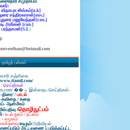
நல்லதோர் சமுதாயம்
ோர்:
 விநாயக லிங்கம்[u.k]
ுரை சந்திரகாசன்[aus.]
்துரை மனுவேந்தன்[can.]
ி அகிலன் [can.]
 பரந்தாமன்[S.L
]
ு:
anuventhan@hotmail.com
 தமிழர் பக்கம்
தினசரி சஞ்சிகை
//www.ttamil.com/
 : செய்திகள்
am.com: ��→ இன்றைய செய்திகள்-
 -திரை/
/
பாடல்
்-கவிதை / கதை
ய்- ஆன்மீகம்
தொழிநுட்பம்
மீள்பதிவு /
ன்-
உடல் நலம் / நடனம்
 - சமூகம்
கைச்சுவை/
கடிதம்
/
அறிவியல்
ாணப்படும் அட்டவணை ப் படுத்தப்பட்ட