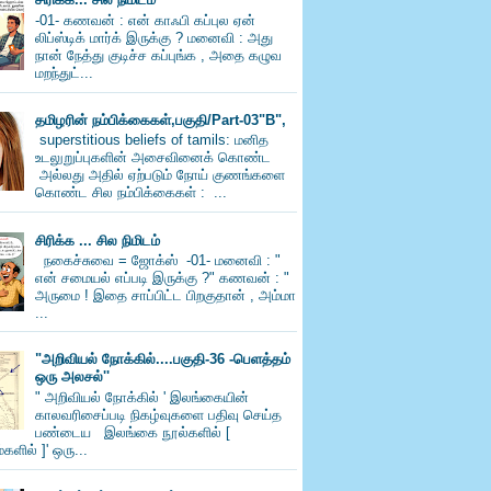
-01- கணவன் : என் காஃபி கப்புல ஏன்
லிப்ஸ்டிக் மார்க் இருக்கு ? மனைவி : அது
நான் நேத்து குடிச்ச கப்புங்க , அதை கழுவ
மறந்துட்...
தமிழரின் நம்பிக்கைகள்,பகுதி/Part-03"B",
superstitious beliefs of tamils: மனித
உடலுறுப்புகளின் அசைவினைக் கொண்ட
அல்லது அதில் ஏற்படும் நோய் குணங்களை
கொண்ட சில நம்பிக்கைகள் : ...
சிரிக்க ... சில நிமிடம்
நகைச்சுவை = ஜோக்ஸ் -01- மனைவி : "
என் சமையல் எப்படி இருக்கு ?" கணவன் : "
அருமை ! இதை சாப்பிட்ட பிறகுதான் , அம்மா
...
"அறிவியல் நோக்கில்....பகுதி-36 -பெளத்தம்
ஒரு அலசல்''
" அறிவியல் நோக்கில் ' இலங்கையின்
காலவரிசைப்படி நிகழ்வுகளை பதிவு செய்த
பண்டைய இலங்கை நூல்களில் [
களில் ]' ஒரு...