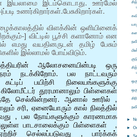
ின் இயலாமை இடம்கொடாது. ஊர்மேல்
சி
்படி உணர்கிறார்கள்.பேசுகிறார்கள்.
கவ
யா
மழைக்காலத்தில் விளக்கின் ஒளியினைக்
கனட
இறக்கும்-] விட்டில் பூச்சி களானோம் என
நவ
் எமது வயதினருடன் தமிழ் பேசும்
மி
டுகளில் இல்லாமல் போய்விடும்.
கு
த்தியரின் ஆலோசனையின்படி ஒரு
சி
ம் நடக்கிறோம். பல நாட்டவரும்
கட்டிப் பயிற்சி நிலையங்களுக்கு
ஒர
கிலோமீட்டர் தூரமானாலும் பிள்ளைகள்
ஒர
ந்தே செல்கின்றனர். ஆனால் ஊரில்
,
சிர
லும் சரி
,
ஏனையோரும் கால் நிலத்தில்
நவ
்வது
,
பல நோய்களுக்கும் காரணமாக
►
N
திலுள்ள பாடசாலைக்கும் பிள்ளைகள்
,
►
O
ஏற்றிச் செல்லப்படுவது
,
பார்க்கக்
►
S