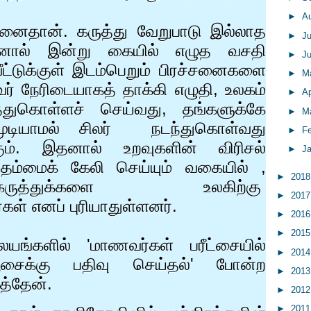
►
A
ரச்சனைதான். கருத்து வேறுபாடு இல்லாத
►
J
னால் இன்று கையில் எழுத வசதி
►
J
ட்டுக்குள் இடம்பெறும் பிரச்சனைகளை
►
M
ர் நேரிடையாகத் தாக்கி எழுதி, உலகம்
►
Ap
்துகொள்ளச் செய்வது, தங்களுக்கே
►
M
ியாமல் சிலர் நடந்துகொள்வது
►
F
ும். இதனால் உறவுகளின் விரிசல்
►
J
 தம்மைக் கேலி செய்யும் வகையில் ,
►
201
த்துக்களை உலகிற்கு
►
201
கள் எனப் புரியாதுள்ளனர்.
►
201
►
201
லயங்களில்
'
மாணவர்கள் பரீட்சையில்
►
201
ூசைக்கு பதிவு செய்தல்
'
போன்ற
►
201
த்தேன்.
►
201
►
201