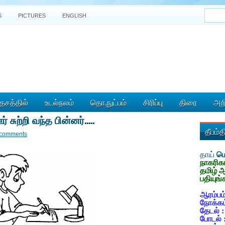
S
PICTURES
ENGLISH
ேசத்தில்
உடல்நலம்
தொ.நுட்பம்
சிரிப்பு
திரை
அறி
 சுற்றி வந்த பின்னர்.....
தீபம்
 comments
தாய்
மொ
நாகரிக
தமிழ் 
பதியுங்
ஆரம்பம்
நோக்கம
தேடல் 
போடல் 