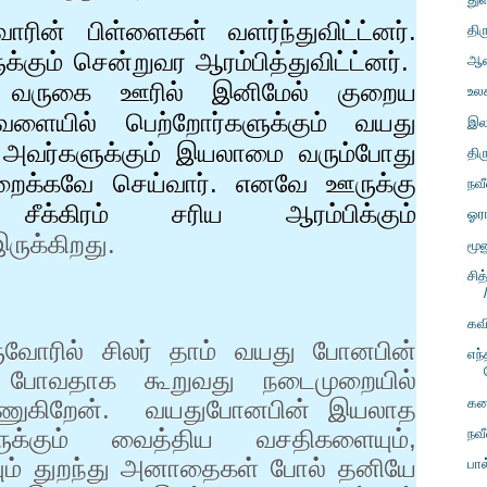
ரின் பிள்ளைகள் வளர்ந்துவிட்ட்னர்.
திர
்கும் சென்றுவர ஆரம்பித்துவிட்ட்னர்.
ஆன
் வருகை ஊரில் இனிமேல் குறைய
உலக
வேளையில் பெற்றோர்களுக்கும் வயது
இலங
அவர்களுக்கும் இயலாமை வரும்போது
தி
றைக்கவே செய்வார். எனவே ஊருக்கு
நவ
்கிரம் சரிய ஆரம்பிக்கும்
ஓர
ருக்கிறது.
மூன
சி
கவி
ருவோரில் சிலர் தாம் வயது போனபின்
எந
் போவதாக கூறுவது நடைமுறையில்
கனட
்ணுகிறேன். வயதுபோனபின் இயலாத
ுக்கும் வைத்திய வசதிகளையும்
,
நவ
ும் துறந்து அனாதைகள் போல் தனியே
பால