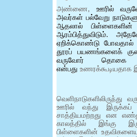
அண்ணை,
ஊரில் வருவோ
அவர்கள் பல்வேறு நாடுகளுக
ஆதலால் பிள்ளைகளின
ஆரம்பித்துவிடும். அதே
ஏறிக்கொண்டு போவதால் 
தூரப் பயணங்களைக் கு
வருவோர் தொகை சீக
என்பது
உணரக்கூடியதாக இ
வெளிநாடுகளிலிருந்து வ
ஊரில் வந்து இருக்கப
சாத்தியமற்றது என எண
காலத்தில் இங்கு இர
பிள்ளைகளின் உதவிகளைய