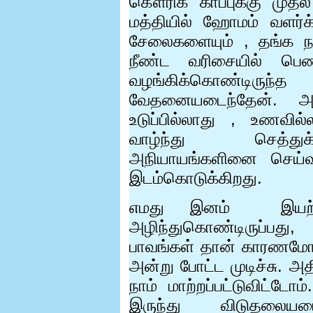
கௌரிக் காப்புக்கு முதல
மத்தியில் ஹோமம் வளர்க்க
சேலைகளையும்
,
தங்க 
நீண்ட வரிசையில் பெண
வழங்கிக்கொண்டிரு
வேதனையடைந்தேன். அ
உடுப்பில்லாது
,
உணவில்
வாழ்ந்து செத்துக்
அநியாயங்களினை செய்வத
இடம்கொடுக்கிறது.
எமது இனம்
இயற
அழிந்துகொண்டிருப்பது
பாவங்கள் தான் காரணம
அன்று போட்ட முடிச்சு. அ
நாம் மாற்றப்பட்டுவிட்
இருந்து விடுதல