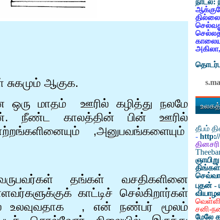
நாடல்:
ஆக்குவ
தில்லை
செல்வத
செல்லத
காலையட
அகிலா,
தொடர்ப
் சுகமும் ஆகுக.
s.m
ை ஒரு மாதம்
ஊரில் கழித்து நலமே
உலகத்
ன். நீண்ட காலத்தின் பின் ஊரில்
தீபம் 
ற்றங்களினையும்
,
அனுபவங்களையும்
-
http:
தினசரி
Theeb
ஞாயிறு
திங்கள
செவ்வா
ு வருபவர்கள் தங்கள் வசதிகளினை
புதன் - 
ளவர்களுக்குக் காட்டிச் செல்கிறார்கள்
வியாழ
வெள்ளி
ல் உலவுவதாக
,
என் நண்பர் மூலம்
சனி-ந
மேலே க