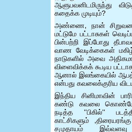
ஆளுபவனிடமிருந்து விட
கதைக்க முடியும்
?
அண்ணை
,
நான் சிறுவன
மட்டுமே பட்டாசுகள் வெடி
பின்பற்றி இப்போது தீபாவ
வாண வேடிக்கைகள் மகிழ
நாடுகளில் அவை அதிகமாகப
விளைவிக்கக் கூடிய பட்டா
ஆனால் இலங்கையில் ஆபத்
என்பது கவலைக்குரிய விட
இந்திய சினிமாவின் பா
கண்டு கவலை கொண்டேன்.
நடித்த ''பிகில்'' பட
காட்சிகளும்
,
திரையரங்கு
சமுதாயம் இவ்வளவு