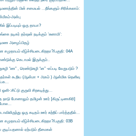
ுமணத்தின் பின் சமையல் ...நீங்களும் சிரிக்கலாம்:
்மீகம்-அன்பு
ில் இப்படியும் ஒரு தாயா?
்கை நடிகர் தர்ஷன் நடிக்கும் ‘சுனாமி’:
ருமண அழைப்பிதழ்
ீன சமுதாயம் வீழ்ச்சியடைகிறதா?/பகுதி: 04A
ாண்டுக்கு கெடாமல் இருக்கும்..
ுசுழி “ண” , ரெண்டுசுழி “ன” -எப்படி வேறுபடும் ?
த்தர்கள் கூறிய (ஆன்மா + அகம் ) ஆன்மிக தெளிவு
/பக...
 ஒளி-:சிட்டு குருவி சிறகடித்து…
்த நாடு போனாலும் தமிழன் ஊர் [கிருட்டிணகிரி]
போல...
ாவிலிருந்து ஒரு கடிதம்.ஊர் சுற்றிப் பார்த்ததில்...
ீன சமுதாயம் வீழ்ச்சியடைகிறதா?/பகுதி: 03B
் குடிப்பதனால் ஏற்படும் தீமைகள்