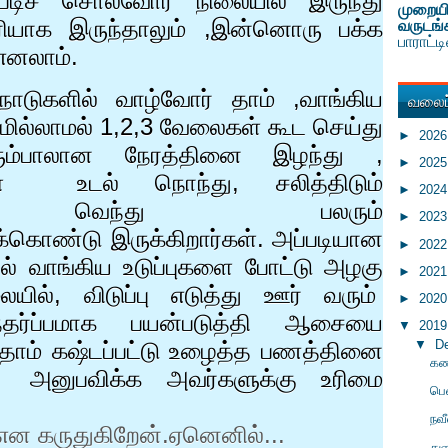
படிச் சொல்வோர் நிலையில் இருந்து
முறையி
 சரியாக இருந்தாலும் ,இன்னொரு பக்க
வருடங்
பாராட்
எனலாம்.
நாடுகளில் வாழ்வோர் தாம்
,
வாங்கிய
வலைப்
ரமில்லாமல்
1,2,3
வேலைகள் கூட செய்து
►
202
ரும்பாலான நேரத்தினை இழந்து
,
►
202
ரினுள்
உடல் நொந்து, சலித்திடும்
►
202
மனம் வெந்து பலரும்
►
202
கொண்டு இருக்கிறார்கள். அப்படியான
►
202
ல் வாங்கிய உடுப்புகளை போட்டு அழகு
►
202
ையில்
,
விடுப்பு எடுத்து ஊர் வரும்
►
202
ர்ப்பமாக பயன்படுத்தி ஆசையை
▼
201
▼
D
தாம் கஷ்டப்பட்டு உழைத்த பணத்தினை
கண
 அனுபவிக்க அவர்களுக்கு உரிமை
பெ
நவ
என கருதுகிறேன்.ஏனெனில்...
துள