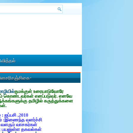
வித்தல்
தினசரிசஞ்சிகை-
ழியில்
தமக்குள்
உரையாடுவோரே
ம் கொண்டவர்கள் எனப்படுவர். எனவே
ஆக்கங்களுக்கு தமிழில் கருத்துக்களை
கள்.
 : ஐப்பசி ,2010
் :இணைந்த வளர்ச்சி
: வளரும் வாசகர்கள்
: பயனுள்ள தகவல்கள்