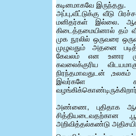
கடினமாகவே இருந்தது.
அப்பு,வீட்டுக்கு வீடு பி
மனிதர்கள் இல்லை. ஆ
கிடைத்தமையினால் தம் வீ
முக நூலில் ஒருவரை ஒருவ
முழுவதும் அதனை படித
கேவலம் என உணர முட
கவலைக்குரிய விடயமாக
நிரந்தமாவதுடன் ,உலகம்
இவர்களே கரு
வழங்கிக்கொண்டிருக்கிறார்
அண்ணை
,
புதிதாக ஆ
சித்தியடைவதற்கான
,
ப
அறிவித்தல்கண்டு அதிசயி