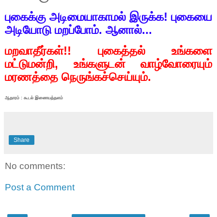
புகைக்கு அடிமையாகாமல் இருக்க! புகையை
அடியோடு மறப்போம்.
ஆனால்...
மறவாதீர்கள்!! புகைத்தல் உங்களை
மட்டுமன்றி
,
உங்களுடன் வாழ்வோரையும்
மரணத்தை நெருங்கச்செய்யும்.
ஆதாரம் : கூடல் இணையத்தளம்
Share
No comments:
Post a Comment