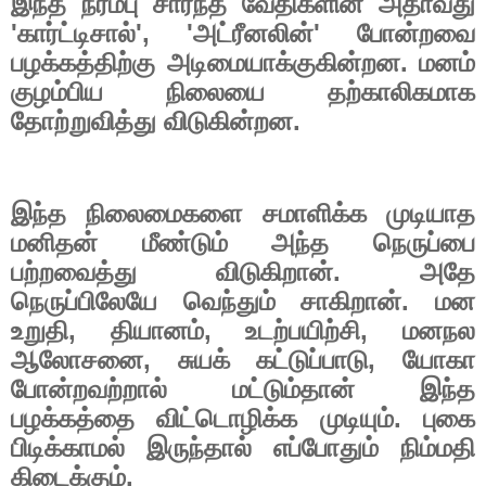
இந்த நரம்பு சார்ந்த வேதிகளின் அதாவது
'
கார்ட்டிசால்
', '
அட்ரீனலின்
'
போன்றவை
பழக்கத்திற்கு அடிமையாக்குகின்றன. மனம்
குழம்பிய நிலையை தற்காலிகமாக
தோற்றுவித்து விடுகின்றன.
இந்த நிலைமைகளை சமாளிக்க முடியாத
மனிதன் மீண்டும் அந்த நெருப்பை
பற்றவைத்து விடுகிறான். அதே
நெருப்பிலேயே வெந்தும் சாகிறான். மன
உறுதி
,
தியானம்
,
உடற்பயிற்சி
,
மனநல
ஆலோசனை
,
சுயக் கட்டுப்பாடு
,
யோகா
போன்றவற்றால் மட்டும்தான் இந்த
பழக்கத்தை விட்டொழிக்க முடியும். புகை
பிடிக்காமல் இருந்தால் எப்போதும் நிம்மதி
கிடைக்கும்.