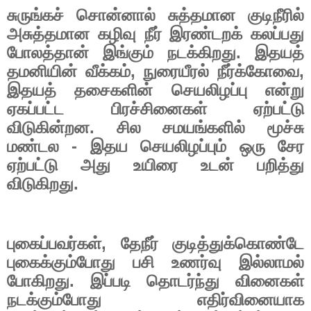
சுருங்கச் சொன்னால் சுத்தமான குடிநீரில்
அசுத்தமான கழிவு நீர் இரண்டறக் கலப்பது
போலத்தான் இங்கும் நடக்கிறது. இதயத்
தமனியின் வீக்கம்
,
நுரையீரல் நீர்க்கோவை
,
இதயத் தசைகளின் செயலிழப்பு என்று
ஏகப்பட்ட பிரச்சினைகள் ஏற்பட்டு
விடுகின்றன. சில சமயங்களில் மூச்சு
மண்டல - இதய செயலிழப்பும் ஒரு சேர
ஏற்பட்டு அது உயிரை உடன் பறித்து
விடுகிறது.
புகைப்பவர்கள்
,
தேநீர் குடித்துக்கொண்டே
புகைக்கும்போது பசி உணர்வு இல்லாமல்
போகிறது. இப்படி தொடர்ந்து வினைகள்
நடக்கும்போது எதிர்வினையாக