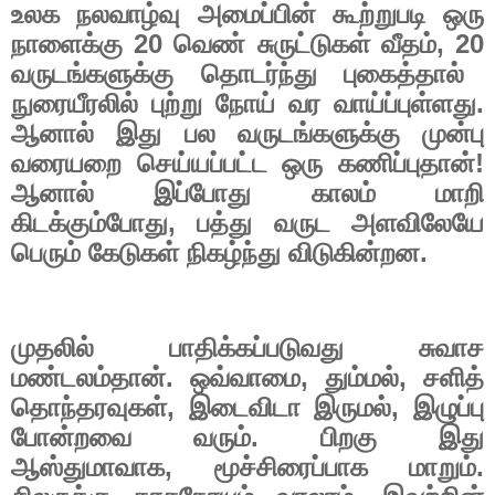
உலக நலவாழ்வு அமைப்பின் கூற்றுபடி ஒரு
நாளைக்கு
20
வெண் சுருட்டுகள் வீதம்
, 20
வருடங்களுக்கு தொடர்ந்து புகைத்தால்
நுரையீரலில் புற்று நோய் வர வாய்ப்புள்ளது.
ஆனால் இது பல வருடங்களுக்கு முன்பு
வரையறை செய்யப்பட்ட ஒரு கணிப்புதான்!
ஆனால் இப்போது காலம் மாறி
கிடக்கும்போது
,
பத்து வருட அளவிலேயே
பெரும் கேடுகள் நிகழ்ந்து விடுகின்றன.
முதலில் பாதிக்கப்படுவது சுவாச
மண்டலம்தான். ஒவ்வாமை
,
தும்மல்
,
சளித்
தொந்தரவுகள்
,
இடைவிடா இருமல்
,
இழுப்பு
போன்றவை வரும். பிறகு இது
ஆஸ்துமாவாக
,
மூச்சிரைப்பாக மாறும்.