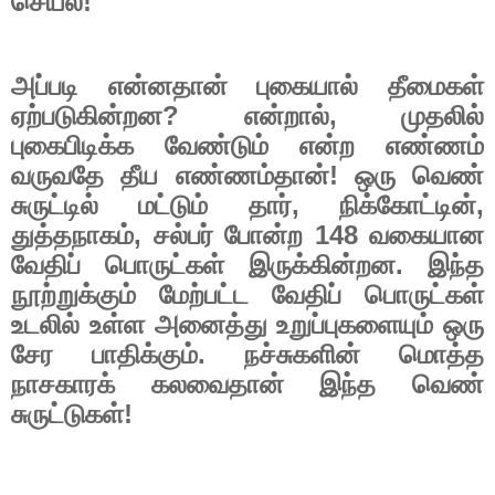
செயல்!
அப்படி என்னதான் புகையால் தீமைகள்
ஏற்படுகின்றன
?
என்றால்
,
முதலில்
புகைபிடிக்க வேண்டும் என்ற எண்ணம்
வருவதே தீய எண்ணம்தான்! ஒரு வெண்
சுருட்டில் மட்டும் தார்
,
நிக்கோட்டின்
,
துத்தநாகம்
,
சல்பர் போன்ற
148
வகையான
வேதிப் பொருட்கள் இருக்கின்றன. இந்த
நூற்றுக்கும் மேற்பட்ட வேதிப் பொருட்கள்
உடலில் உள்ள அனைத்து உறுப்புகளையும் ஒரு
சேர பாதிக்கும். நச்சுகளின் மொத்த
நாசகாரக் கலவைதான் இந்த வெண்
சுருட்டுகள்!